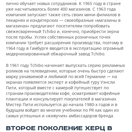
лично обучает новых сотрудников. К 1965 году в стране
уже насчитывалось более 400 магазинов. С 1963 года
компания запускает также сеть своих мини-филиалов в
пекарнях и кондитерских — своеобразные «магазины в
магазинах» предлагают посетителям попробовать
свежесваренный Tchibo и, конечно, приобрести зерна
после пробы. Успех собственных розничных точек
компании требует расширения производства, поэтому в
1964 году в Гамбурге вводится в эксплуатацию огромный
модернизированный обжарочный завод Tchibo.
В 1961 году Tchibo начинает выпускать серию рекламных
роликов на телевидении, которые очень быстро сделают
марку узнаваемой и любимой по всей Германии — на
экранах появляется эксперт и кофейный гуру Уэнсли
Пити, который вместе с камерой путешествует по
странам-производителям кофе, осматривает кофейные
плантации и консультирует покупателей в магазинах.
Мистер Пити используется до начала 1980-х годов и в
будущем войдет во многие учебники по PR как один из
самых успешных и «живучих» амбассадоров бренда.
ВТОРОЕ ПОКОЛЕНИЕ ХЕРЦ В