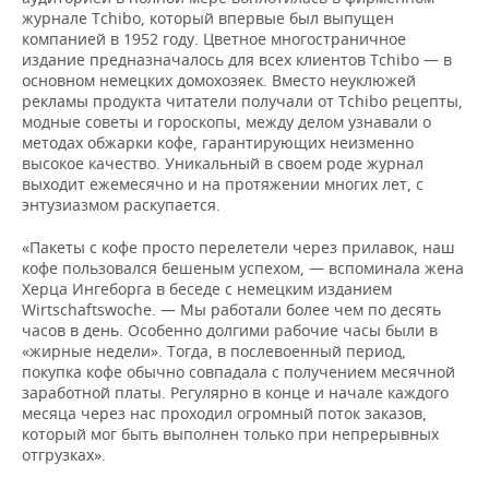
журнале Tchibo, который впервые был выпущен
компанией в 1952 году. Цветное многостраничное
издание предназначалось для всех клиентов Tchibo — в
основном немецких домохозяек. Вместо неуклюжей
рекламы продукта читатели получали от Tchibo рецепты,
модные советы и гороскопы, между делом узнавали о
методах обжарки кофе, гарантирующих неизменно
высокое качество. Уникальный в своем роде журнал
выходит ежемесячно и на протяжении многих лет, с
энтузиазмом раскупается.
«Пакеты с кофе просто перелетели через прилавок, наш
кофе пользовался бешеным успехом, — вспоминала жена
Херца Ингеборга в беседе с немецким изданием
Wirtschaftswoche. — Мы работали более чем по десять
часов в день. Особенно долгими рабочие часы были в
«жирные недели». Тогда, в послевоенный период,
покупка кофе обычно совпадала с получением месячной
заработной платы. Регулярно в конце и начале каждого
месяца через нас проходил огромный поток заказов,
который мог быть выполнен только при непрерывных
отгрузках».