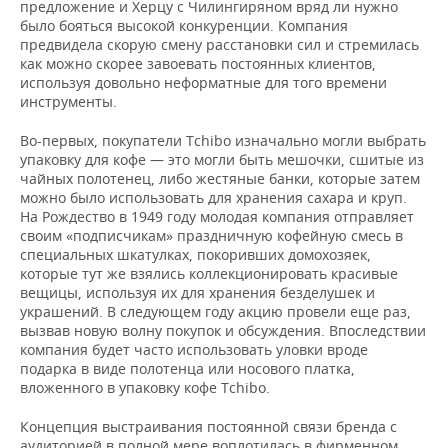
предложение и Херцу с Чилингиряном вряд ли нужно
было бояться высокой конкуренции. Компания
предвидела скорую смену расстановки сил и стремилась
как можно скорее завоевать постоянных клиентов,
используя довольно неформатные для того времени
инструменты.
Во-первых, покупатели Tchibo изначально могли выбрать
упаковку для кофе — это могли быть мешочки, сшитые из
чайных полотенец, либо жестяные банки, которые затем
можно было использовать для хранения сахара и круп.
На Рождество в 1949 году молодая компания отправляет
своим «подписчикам» праздничную кофейную смесь в
специальных шкатулках, покоривших домохозяек,
которые тут же взялись коллекционировать красивые
вещицы, используя их для хранения безделушек и
украшений. В следующем году акцию провели еще раз,
вызвав новую волну покупок и обсуждения. Впоследствии
компания будет часто использовать уловки вроде
подарка в виде полотенца или носового платка,
вложенного в упаковку кофе Tchibo.
Концепция выстраивания постоянной связи бренда с
аудиторией в полной мере воплотилась в фирменном