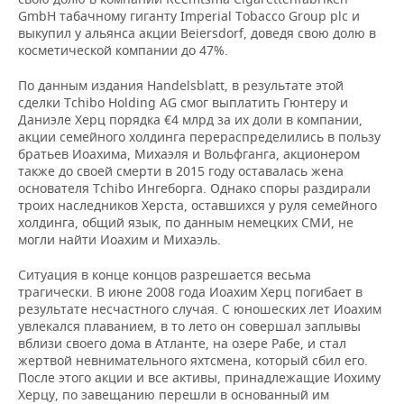
GmbH табачному гиганту Imperial Tobacco Group plc и
выкупил у альянса акции Beiersdorf, доведя свою долю в
косметической компании до 47%.
По данным издания Handelsblatt, в результате этой
сделки Tchibo Holding AG смог выплатить Гюнтеру и
Даниэле Херц порядка €4 млрд за их доли в компании,
акции семейного холдинга перераспределились в пользу
братьев Иоахима, Михаэля и Вольфганга, акционером
также до своей смерти в 2015 году оставалась жена
основателя Tchibo Ингеборга. Однако споры раздирали
троих наследников Херста, оставшихся у руля семейного
холдинга, общий язык, по данным немецких СМИ, не
могли найти Иоахим и Михаэль.
Ситуация в конце концов разрешается весьма
трагически. В июне 2008 года Иоахим Херц погибает в
результате несчастного случая. С юношеских лет Иоахим
увлекался плаванием, в то лето он совершал заплывы
вблизи своего дома в Атланте, на озере Рабе, и стал
жертвой невнимательного яхтсмена, который сбил его.
После этого акции и все активы, принадлежащие Иохиму
Херцу, по завещанию перешли в основанный им