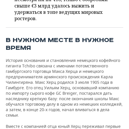
ВОДНЫЕ ВИДЫ СПОРТА
ОБРАЗОВАНИЕ
свыше €3 млрд удалось выжить и
удержаться в топе ведущих мировых
ХОККЕЙ С МЯЧОМ
ПРОИСШЕСТВИЯ
ростеров.
В НУЖНОМ МЕСТЕ В НУЖНОЕ
ВРЕМЯ
История основания и становления немецкого кофейного
гиганта Tchibo связана с именами потомственного
гамбургского торговца Макса Херца и немецкого
предпринимателя армянского происхождения Карла
Чилингиряна. Макс Херц родился 3 июля 1905 года в
Гамбурге. Его отец Уильям Херц, основавший компанию
по импорту сырого кофе GC Breiger, постарался дать
наследнику крепкую базу: после окончания школы Макс
обучался торговому делу в одном из немецких колледжей,
а затем, в конце 20-х годов, начал вливаться в дела
семьи.
Вместе с компанией отца юный Херц переживал первые