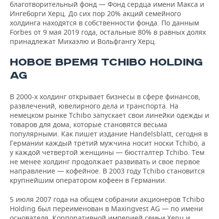
благотворительный фонд — Фонд сердца имени Макса и
Ингеборги Херц. До сих пор 20% акций семейного
холдинга находятся в собственности фонда. По данным
Forbes от 9 мая 2019 года, остальные 80% в равных долях
принадлежат Михаэлю и Вольфгангу Херц.
НОВОЕ ВРЕМЯ TCHIBO HOLDING
AG
В 2000-х холдинг открывает бизнесы в сфере финансов,
развлечений, ювелирного дела и транспорта. На
немецком рынке Tchibo запускает свои линейки одежды и
товаров для дома, которые становятся весьма
популярными. Как пишет издание Handelsblatt, сегодня в
Германии каждый третий мужчина носит носки Tchibo, а
у каждой четвертой женщины — бюстгалтер Tchibo. Тем
не менее холдинг продолжает развивать и свое первое
направление — кофейное. В 2003 году Tchibo становится
крупнейшим оператором кофеен в Германии.
5 июля 2007 года на общем собрании акционеров Tchibo
Holding был переименован в Maxingvest AG — по имени
основателя. Корпоративной империей семьи Херц и