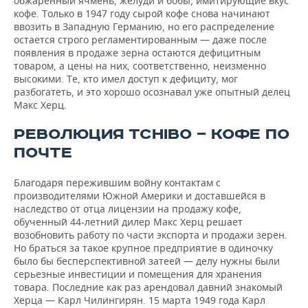
обжаренный ячмень, желуди и бобы, имитирующие вкус
кофе. Только в 1947 году сырой кофе снова начинают
ввозить в Западную Германию, но его распределение
остается строго регламентированным — даже после
появления в продаже зерна остаются дефицитным
товаром, а цены на них, соответственно, неизменно
высокими. Те, кто имел доступ к дефициту, мог
разбогатеть, и это хорошо осознавал уже опытный делец
Макс Херц.
РЕВОЛЮЦИЯ TCHIBO — КОФЕ ПО
ПОЧТЕ
Благодаря пережившим войну контактам с
производителями Южной Америки и доставшейся в
наследство от отца лицензии на продажу кофе,
обученный 44-летний дилер Макс Херц решает
возобновить работу по части экспорта и продажи зерен.
Но браться за такое крупное предприятие в одиночку
было бы бесперспективной затеей — делу нужны были
серьезные инвестиции и помещения для хранения
товара. Последние как раз арендовал давний знакомый
Херца — Карл Чилингирян. 15 марта 1949 года Карл