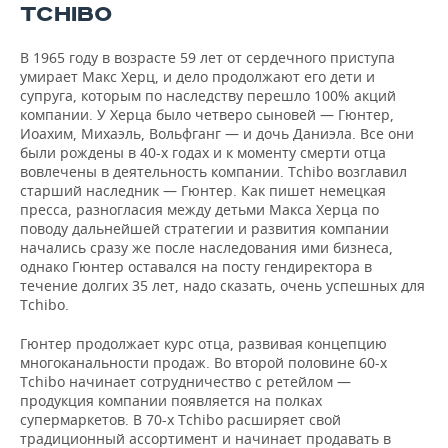
TCHIBO
В 1965 году в возрасте 59 лет от сердечного приступа
умирает Макс Херц, и дело продолжают его дети и
супруга, которым по наследству перешло 100% акций
компании. У Херца было четверо сыновей — Гюнтер,
Иоахим, Михаэль, Вольфганг — и дочь Даниэла. Все они
были рождены в 40-х годах и к моменту смерти отца
вовлечены в деятельность компании. Tchibo возглавил
старший наследник — Гюнтер. Как пишет немецкая
пресса, разногласия между детьми Макса Херца по
поводу дальнейшей стратегии и развития компании
начались сразу же после наследования ими бизнеса,
однако Гюнтер оставался на посту гендиректора в
течение долгих 35 лет, надо сказать, очень успешных для
Tchibo.
Гюнтер продолжает курс отца, развивая концепцию
многоканальности продаж. Во второй половине 60-х
Tchibo начинает сотрудничество с ретейлом —
продукция компании появляется на полках
супермаркетов. В 70-х Tchibo расширяет свой
традиционный ассортимент и начинает продавать в