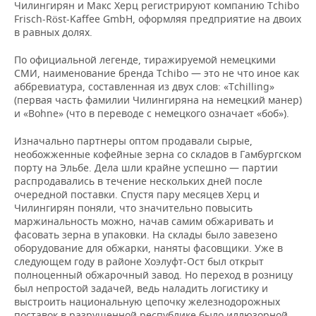
Чилингирян и Макс Херц регистрируют компанию Tchibo
Frisch-Röst-Kaffee GmbH, оформляя предприятие на двоих
в равных долях.
По официальной легенде, тиражируемой немецкими
СМИ, наименование бренда Tchibo — это не что иное как
аббревиатура, составленная из двух слов: «Tchilling»
(первая часть фамилии Чилингиряна на немецкий манер)
и «Bohne» (что в переводе с немецкого означает «боб»).
Изначально партнеры оптом продавали сырые,
необожженные кофейные зерна со складов в Гамбургском
порту на Эльбе. Дела шли крайне успешно — партии
распродавались в течение нескольких дней после
очередной поставки. Спустя пару месяцев Херц и
Чилингирян поняли, что значительно повысить
маржинальность можно, начав самим обжаривать и
фасовать зерна в упаковки. На склады было завезено
оборудование для обжарки, наняты фасовщики. Уже в
следующем году в районе Хоэлуфт-Ост был открыт
полноценный обжарочный завод. Но переход в розницу
был непростой задачей, ведь наладить логистику и
выстроить национальную цепочку железнодорожных
поставок в разрушенной республике было иллюзорной