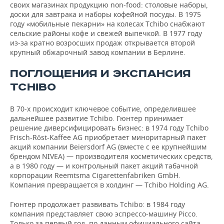
своих магазинах продукцию non-food: столовые наборы,
доски для завтрака и наборы кофейной посуды. В 1975
году «мобильные пекарни» на колесах Tchibo снабжают
сельские районы кофе и свежей выпечкой. В 1977 году
из-за кратно возросших продаж открывается второй
крупный обжарочный завод компании в Берлине.
ПОГЛОЩЕНИЯ И ЭКСПАНСИЯ
TCHIBO
В 70-х происходит ключевое событие, определившее
дальнейшее развитие Tchibo. Гюнтер принимает
решение диверсифицировать бизнес: в 1974 году Tchibo
Frisch-Röst-Kaffee AG приобретает миноритарный пакет
акций компании Beiersdorf AG (вместе с ее крупнейшим
брендом NIVEA) — производителя косметических средств,
а в 1980 году — и контрольный пакет акций табачной
корпорации Reemtsma Cigarettenfabriken GmbH.
Компания превращается в холдинг — Tchibo Holding AG.
Гюнтер продолжает развивать Tchibo: в 1984 году
компания представляет свою эспрессо-машину Picco.
Только за первый год, по данным официального сайта