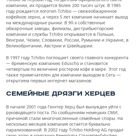
компании, их продается более 200 тысяч штук. В 1985
году рождается логотип Tchibo — свежеобжаренное
кофейное зерно, а через 5 лет компания начинает выход
на международные рынки. В 90-х собственные
обжарочные заводы, филиалы, дистрибьюторские
компании и службы Tchibo открываются в Польше,
Венгрии, Чехии, Словакии, России, Румынии и Украине, в
Великобритании, Австрии и Швейцарии.
В 1997 году Tchibo поглощает своего главного конкурента
— бременскую компанию Eduscho и становится
четвертым по величине ростером кофе в мире. Этот год
также примечателен для компании выходом в Сеть —
открытием первых интернет-магазинов.
СЕМЕЙНЫЕ ДРЯЗГИ ХЕРЦЕВ
В начале 2001 года Гюнтер Херц был вынужден уйти с
руководящего поста. По сообщениям немецких СМИ,
причиной стали многочисленные семейные споры. На
несколько месяцев компания остается буквально
парализованной. В 2002 году Tchibo Holding AG продал
свою долю в компании Reemtsma Cigarettenfabriken