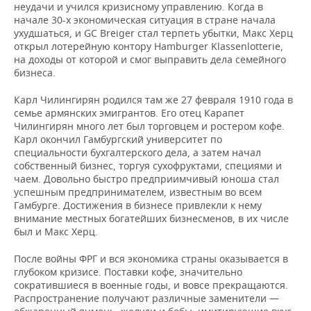
неудачи и учился кризисному управлению. Когда в
начале 30-х экономическая ситуация в стране начала
ухудшаться, и GC Breiger стал терпеть убытки, Макс Херц
открыл лотерейную контору Hamburger Klassenlotterie,
на доходы от которой и смог выправить дела семейного
бизнеса.
Карл Чилингирян родился там же 27 февраля 1910 года в
семье армянских эмигрантов. Его отец Карапет
Чилингирян много лет был торговцем и ростером кофе.
Карл окончил Гамбургский университет по
специальности бухгалтерского дела, а затем начал
собственный бизнес, торгуя сухофруктами, специями и
чаем. Довольно быстро предприимчивый юноша стал
успешным предпринимателем, известным во всем
Гамбурге. Достижения в бизнесе привлекли к нему
внимание местных богатейших бизнесменов, в их числе
был и Макс Херц.
После войны ФРГ и вся экономика страны оказывается в
глубоком кризисе. Поставки кофе, значительно
сократившиеся в военные годы, и вовсе прекращаются.
Распространение получают различные заменители —