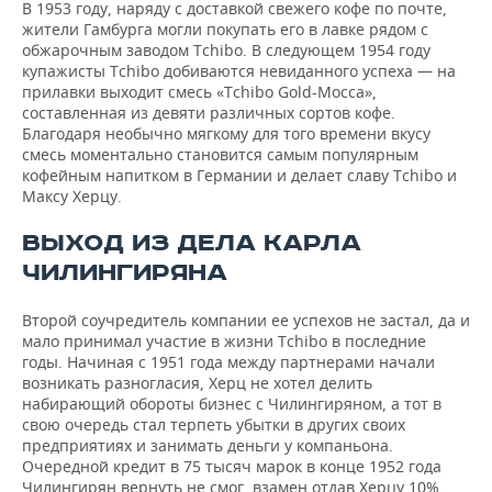
В 1953 году, наряду с доставкой свежего кофе по почте,
жители Гамбурга могли покупать его в лавке рядом с
обжарочным заводом Tchibo. В следующем 1954 году
купажисты Tchibo добиваются невиданного успеха — на
прилавки выходит смесь «Tchibo Gold-Mocca»,
составленная из девяти различных сортов кофе.
Благодаря необычно мягкому для того времени вкусу
смесь моментально становится самым популярным
кофейным напитком в Германии и делает славу Tchibo и
Максу Херцу.
ВЫХОД ИЗ ДЕЛА КАРЛА
ЧИЛИНГИРЯНА
Второй соучредитель компании ее успехов не застал, да и
мало принимал участие в жизни Tchibo в последние
годы. Начиная с 1951 года между партнерами начали
возникать разногласия, Херц не хотел делить
набирающий обороты бизнес с Чилингиряном, а тот в
свою очередь стал терпеть убытки в других своих
предприятиях и занимать деньги у компаньона.
Очередной кредит в 75 тысяч марок в конце 1952 года
Чилингирян вернуть не смог, взамен отдав Херцу 10%