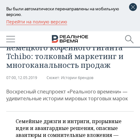
Вы были автоматически перенаправлены на мобильную
версию.
Перейти на полную версию
РЕГИОНЫ
БИЗНЕС
Поучительная история
БАШКОРТОСТАН
НОВОСТИ
немецкого кофейного гиганта
ТАТАРСТАН
АНАЛИТИКА
Tchibo: толковый маркетинг и
многоканальность продаж
УДМУРТИЯ
НОВОСТИ АНАЛИТИКИ
ЭКОНОМИКА
07:00, 12.05.2019
Сюжет:
Истории брендов
ДЕКЛАРАЦИИ О ДОХОДАХ
НОВОСТИ ЭКОНОМИКИ
ПРОМЫШЛЕННОСТЬ
Воскресный спецпроект «Реального времени» —
КОРОЛИ ГОСЗАКАЗА ПФО
ФИНАНСЫ
НОВОСТИ
НЕДВИЖИМОСТЬ
удивительные истории мировых торговых марок
ПРОМЫШЛЕННОСТИ
ВУЗЫ ТАТАРСТАНА
БАНКИ
НОВОСТИ НЕДВИЖИМОСТИ
АВТО
АГРОПРОМ
Семейные дрязги и интриги, прорывные
КОМУ ПРИНАДЛЕЖАТ
БЮДЖЕТ
НОВОСТИ АВТО
БИЗНЕС
ТОРГОВЫЕ ЦЕНТРЫ
МАШИНОСТРОЕНИЕ
идеи и авангардные решения, опасные
ТАТАРСТАНА
авантюры и сомнительные вложения —
ИНВЕСТИЦИИ
НОВОСТИ БИЗНЕСА
ТЕХНОЛОГИИ