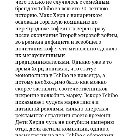
чего только не случалось с семейным
НЕФТЕХИМИЯ
брендом Tchibo за всю его 70-летнюю
РОЗНИЧНАЯ ТОРГОВЛЯ
НОВОСТИ ТЕХНОЛОГИЙ
МЕРОПРИЯТИЯ
историю. Макс Херц с напарником
НЕФТЬ
основали торговую компанию по
ТРАНСПОРТ
IT
НОВОСТИ МЕРОПРИЯТИЙ
СПОРТ
перепродаже кофейных зерен сразу
ОПК
после окончания Второй мировой войны,
УСЛУГИ
МЕДИА
ВЫЕЗДНАЯ РЕДАКЦИЯ
НОВОСТИ СПОРТА
ОБЩЕСТВО
во времена дефицита и всеобщего
ЭНЕРГЕТИКА
почитания кофе, что мгновенно сделало
ТЕЛЕКОММУНИКАЦИИ
БИЗНЕС-БРАНЧИ
ФУТБОЛ
НОВОСТИ ОБЩЕСТВА
ФОТОГАЛЕРЕЯ
их мегауспешными
предпринимателями. Однако уже в то
ONLINE-КОНФЕРЕНЦИИ
ХОККЕЙ
ВЛАСТЬ
СЮЖЕТЫ
время Херц понимал, что статус
монополиста у Tchibo не навсегда, а
ОТКРЫТАЯ ЛЕКЦИЯ
БАСКЕТБОЛ
ИНФРАСТРУКТУРА
СПРАВОЧНИК
потому необходимо было как можно
скорее заставить соотечественников
ВОЛЕЙБОЛ
ИСТОРИЯ
СПИСОК ПЕРСОН
искренне полюбить марку. Вскоре Tchibo
ПОЛНАЯ ВЕРСИЯ
показывает чудеса маркетинга и
нативной рекламы, сильно опережая
КИБЕРСПОРТ
КУЛЬТУРА
СПИСОК КОМПАНИЙ
рекламные стратегии своего времени.
Дети Херца чуть не погубили империю
ФИГУРНОЕ КАТАНИЕ
МЕДИЦИНА
отца, деля активы компании, однако,
несмотря ни на что, Tchibo с оборотами