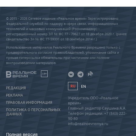
© 2015 - 2026 Сетевое издание «Реальное время» Зарегистрировано
Федеральной службой по надзору в сфере связи, информационных
технологий и массовых коммуникаций (Роскомнадзор) –
регистрационный номер ЭЛ № ФС 77 - 79627 от 18 декабря 2020 г. (ранее
свидетельство Эл № ФС 77-59331 от 18 сентября 2014 г.)
Использование материалов Реального Времени разрешено только с
предварительного согласия правообладателей, упоминание сайта и
прямая гиперссылка обязательны при частичном или полном
воспроизведении материалов.
18+
RU
EN
РЕДАКЦИЯ
РЕКЛАМА
Учредитель ООО «Реальное
ПРАВОВАЯ ИНФОРМАЦИЯ
время»
Главный редактор Саушина А.А.
ПОЛИТИКА О ПЕРСОНАЛЬНЫХ
Телефон редакции: +7 (843) 222-
ДАННЫХ
90-80
info@realnoevremya.ru
Полная версия