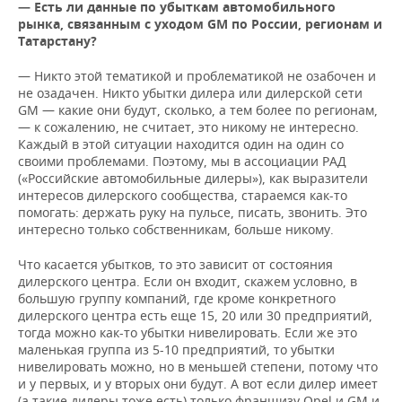
— Есть ли данные по убыткам автомобильного
рынка, связанным с уходом GM по России, регионам и
Татарстану?
— Никто этой тематикой и проблематикой не озабочен и
не озадачен. Никто убытки дилера или дилерской сети
GM — какие они будут, сколько, а тем более по регионам,
— к сожалению, не считает, это никому не интересно.
Каждый в этой ситуации находится один на один со
своими проблемами. Поэтому, мы в ассоциации РАД
(«Российские автомобильные дилеры»), как выразители
интересов дилерского сообщества, стараемся как-то
помогать: держать руку на пульсе, писать, звонить. Это
интересно только собственникам, больше никому.
Что касается убытков, то это зависит от состояния
дилерского центра. Если он входит, скажем условно, в
большую группу компаний, где кроме конкретного
дилерского центра есть еще 15, 20 или 30 предприятий,
тогда можно как-то убытки нивелировать. Если же это
маленькая группа из 5-10 предприятий, то убытки
нивелировать можно, но в меньшей степени, потому что
и у первых, и у вторых они будут. А вот если дилер имеет
(а такие дилеры тоже есть) только франшизу Opel и GM и