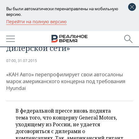
Вы были автоматически перенаправлены на мобильную
версию.
Перейти на полную версию
РЕГИОНЫ
«Можно сделать вывод, что GM
БАШКОРТОСТАН
НОВОСТИ
объявила санкции против своей
дилерской сети»
ТАТАРСТАН
АНАЛИТИКА
07:00, 31.07.2015
УДМУРТИЯ
НОВОСТИ АНАЛИТИКИ
ЭКОНОМИКА
«КАН Авто» перепрофилирует свои автосалоны
ДЕКЛАРАЦИИ О ДОХОДАХ
НОВОСТИ ЭКОНОМИКИ
ПРОМЫШЛЕННОСТЬ
марок американского концерна под требования
Hyundai
КОРОЛИ ГОСЗАКАЗА ПФО
ФИНАНСЫ
НОВОСТИ
НЕДВИЖИМОСТЬ
ПРОМЫШЛЕННОСТИ
ВУЗЫ ТАТАРСТАНА
БАНКИ
НОВОСТИ НЕДВИЖИМОСТИ
АВТО
В федеральной прессе вновь поднята
АГРОПРОМ
тема того, что концерну General Motors,
КОМУ ПРИНАДЛЕЖАТ
БЮДЖЕТ
НОВОСТИ АВТО
БИЗНЕС
уходящему из России, не удается
ТОРГОВЫЕ ЦЕНТРЫ
МАШИНОСТРОЕНИЕ
договориться с дилерами о
ТАТАРСТАНА
ИНВЕСТИЦИИ
НОВОСТИ БИЗНЕСА
ТЕХНОЛОГИИ
компенсациях. Так, американский гигант