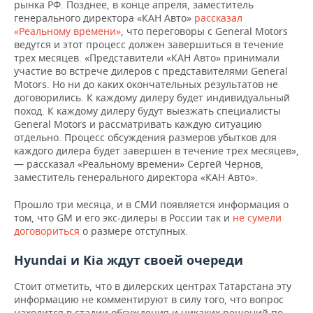
ВОДНЫЕ ВИДЫ СПОРТА
ОБРАЗОВАНИЕ
рынка РФ. Позднее, в конце апреля, заместитель
генерального директора «КАН Авто»
рассказал
«Реальному времени»
, что переговоры с General Motors
ХОККЕЙ С МЯЧОМ
ПРОИСШЕСТВИЯ
ведутся и этот процесс должен завершиться в течение
трех месяцев. «Представители «КАН Авто» принимали
участие во встрече дилеров с представителями General
Motors. Но ни до каких окончательных результатов не
договорились. К каждому дилеру будет индивидуальный
поход. К каждому дилеру будут выезжать специалисты
General Motors и рассматривать каждую ситуацию
отдельно. Процесс обсуждения размеров убытков для
каждого дилера будет завершен в течение трех месяцев»,
— рассказал «Реальному времени» Сергей Чернов,
заместитель генерального директора «КАН Авто».
Прошло три месяца, и в СМИ появляется информация о
том, что GM и его экс-дилеры в России так и
не сумели
договориться
о размере отступных.
Hyundai и Kia ждут своей очереди
Стоит отметить, что в дилерских центрах Татарстана эту
информацию не комментируют в силу того, что вопрос
находится в стадии обсуждения и никаких решений по