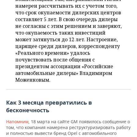
НЕФТЕХИМИЯ
намерен рассчитывать их с учетом того,
РОЗНИЧНАЯ ТОРГОВЛЯ
НОВОСТИ ТЕХНОЛОГИЙ
МЕРОПРИЯТИЯ
что срок окупаемости дилерских центров
НЕФТЬ
составляет 5 лет. В свою очередь дилеры
ТРАНСПОРТ
IT
НОВОСТИ МЕРОПРИЯТИЙ
СПОРТ
не согласны с этим решением и заверяют,
ОПК
что окупаемость таких инвестиций
может затянуться до 12 лет. Настроение,
УСЛУГИ
МЕДИА
ВЫЕЗДНАЯ РЕДАКЦИЯ
НОВОСТИ СПОРТА
ОБЩЕСТВО
ЭНЕРГЕТИКА
царящее среди дилеров, корреспонденту
«Реального времени» удалось
ТЕЛЕКОММУНИКАЦИИ
БИЗНЕС-БРАНЧИ
ФУТБОЛ
НОВОСТИ ОБЩЕСТВА
ФОТОГАЛЕРЕЯ
почувствовать после общения с
президентом ассоциации «Российские
ONLINE-КОНФЕРЕНЦИИ
ХОККЕЙ
ВЛАСТЬ
СЮЖЕТЫ
автомобильные дилеры» Владимиром
Моженковым.
ОТКРЫТАЯ ЛЕКЦИЯ
БАСКЕТБОЛ
ИНФРАСТРУКТУРА
СПРАВОЧНИК
ВОЛЕЙБОЛ
ИСТОРИЯ
СПИСОК ПЕРСОН
ПОЛНАЯ ВЕРСИЯ
Как 3 месяца превратились в
бесконечность
КИБЕРСПОРТ
КУЛЬТУРА
СПИСОК КОМПАНИЙ
Напомним
, 18 марта на сайте GM появилось сообщение о
ФИГУРНОЕ КАТАНИЕ
МЕДИЦИНА
том, что компания намерена реструктуризировать работу
и полностью вывести бренд Opel с автомобильного