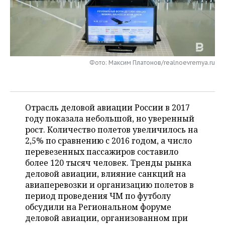
НЕФТЕХИМИЯ
РОЗНИЧНАЯ ТОРГОВЛЯ
НОВОСТИ ТЕХНОЛОГИЙ
МЕРОПРИЯТИЯ
НЕФТЬ
ТРАНСПОРТ
IT
НОВОСТИ МЕРОПРИЯТИЙ
СПОРТ
ОПК
Фото: Максим Платонов/realnoevremya.ru
УСЛУГИ
МЕДИА
ВЫЕЗДНАЯ РЕДАКЦИЯ
НОВОСТИ СПОРТА
ОБЩЕСТВО
ЭНЕРГЕТИКА
ТЕЛЕКОММУНИКАЦИИ
БИЗНЕС-БРАНЧИ
ФУТБОЛ
НОВОСТИ ОБЩЕСТВА
ФОТОГАЛЕРЕЯ
Отрасль деловой авиации России в 2017
ONLINE-КОНФЕРЕНЦИИ
ХОККЕЙ
ВЛАСТЬ
СЮЖЕТЫ
году показала небольшой, но уверенный
рост. Количество полетов увеличилось на
ОТКРЫТАЯ ЛЕКЦИЯ
БАСКЕТБОЛ
ИНФРАСТРУКТУРА
СПРАВОЧНИК
2,5% по сравнению с 2016 годом, а число
перевезенных пассажиров составило
ВОЛЕЙБОЛ
ИСТОРИЯ
СПИСОК ПЕРСОН
ПОЛНАЯ ВЕРСИЯ
более 120 тысяч человек. Тренды рынка
деловой авиации, влияние санкций на
КИБЕРСПОРТ
КУЛЬТУРА
СПИСОК КОМПАНИЙ
авиаперевозки и организацию полетов в
период проведения ЧМ по футболу
ФИГУРНОЕ КАТАНИЕ
МЕДИЦИНА
обсудили на Региональном форуме
деловой авиации, организованном при