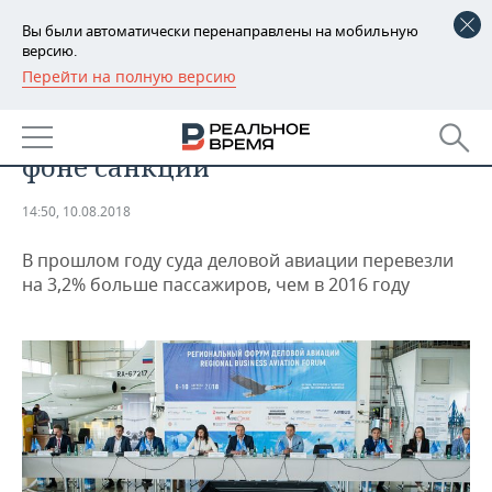
Вы были автоматически перенаправлены на мобильную
версию.
Перейти на полную версию
РЕГИОНЫ
ЭКОНОМИКА
Рынок деловой авиации: рост на
БАШКОРТОСТАН
НОВОСТИ
фоне санкций
ТАТАРСТАН
АНАЛИТИКА
14:50, 10.08.2018
УДМУРТИЯ
НОВОСТИ АНАЛИТИКИ
ЭКОНОМИКА
В прошлом году суда деловой авиации перевезли
ДЕКЛАРАЦИИ О ДОХОДАХ
НОВОСТИ ЭКОНОМИКИ
ПРОМЫШЛЕННОСТЬ
на 3,2% больше пассажиров, чем в 2016 году
КОРОЛИ ГОСЗАКАЗА ПФО
ФИНАНСЫ
НОВОСТИ
НЕДВИЖИМОСТЬ
ПРОМЫШЛЕННОСТИ
ВУЗЫ ТАТАРСТАНА
БАНКИ
НОВОСТИ НЕДВИЖИМОСТИ
АВТО
АГРОПРОМ
КОМУ ПРИНАДЛЕЖАТ
БЮДЖЕТ
НОВОСТИ АВТО
БИЗНЕС
ТОРГОВЫЕ ЦЕНТРЫ
МАШИНОСТРОЕНИЕ
ТАТАРСТАНА
ИНВЕСТИЦИИ
НОВОСТИ БИЗНЕСА
ТЕХНОЛОГИИ