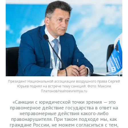
Президент Национальной ассоциации воздушного права Сергей
Юрьев поднял на встрече тему санкций.
Максим
Платонов/realnoevremya.ru
«Санкции с юридической точки зрения — это
правомерное действие государства в ответ на
неправомерные действия какого-либо
правонарушителя. При таком подходе мы, как
граждане России, не можем согласиться с тем,