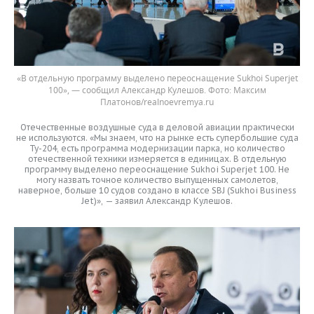
«В отдельную программу выделено переоснащение Sukhoi Superjet
100», — сообщил Александр Кулешов.
Максим
Платонов/realnoevremya.ru
Отечественные воздушные суда в деловой авиации практически
не используются. «Мы знаем, что на рынке есть супербольшие суда
Ту-204, есть программа модернизации парка, но количество
отечественной техники измеряется в единицах. В отдельную
программу выделено переоснащение Sukhoi Superjet 100. Не
могу назвать точное количество выпущенных самолетов,
наверное, больше 10 судов создано в классе SBJ (Sukhoi Business
Jet)», — заявил Александр Кулешов.