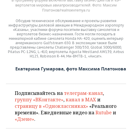
В программу форума включили выставку бизнес-джетов и VIP-
вертолетов мировых авиапроизводителей.
Максим
Платонов/realnoevremya.ru
Обсудив техническое обслуживание и проекты развития
инфраструктуры деловой авиации в Международном аэропорту
«Казань», участники форума посетили выставку самолетов и
вертолетов бизнес-назначения. Гости могли посидеть в
миниатюрной кабине самолета Honda HA-420, оценить интерьер
американского Gulfstream 650. В экспозиции также были
представлены самолеты Challenger 300/350, Global 5000/6000,
Pilatus PC-12NG, L-410, вертолеты Agusta Westland AW139, Airbus
H125, Robinson R-44, Ми-8МТВ-1, «Ансат».
Екатерина Гумарова, фото Максима Платонова
Подписывайтесь на
телеграм-канал
,
группу «ВКонтакте»
,
канал в MAX
и
страницу в «Одноклассниках»
«Реального
времени». Ежедневные видео на
Rutube
и
«Дзене»
.