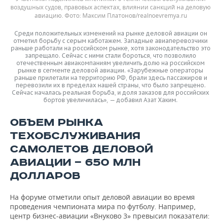
воздушных судов, правовых аспектах, влиянии санкций на деловую
авиацию.
Максим Платонов/realnoevremya.ru
Среди положительных изменений на рынке деловой авиации он
отметил борьбу с серым каботажем. Западные авиаперевозчики
раньше работали на российском рынке, хотя законодательство это
запрещало. Сейчас с ними стали бороться, что позволило
отечественным авиакомпаниям увеличить долю на российском
рынке в сегменте деловой авиации. «Зарубежные операторы
раньше прилетали на территорию РФ, брали здесь пассажиров и
перевозили их в пределах нашей страны, что было запрещено.
Сейчас началась реальная борьба, и доля заказов для российских
бортов увеличилась», — добавил Азат Хаким.
ОБЪЕМ РЫНКА
ТЕХОБСЛУЖИВАНИЯ
САМОЛЕТОВ ДЕЛОВОЙ
АВИАЦИИ — 650 МЛН
ДОЛЛАРОВ
На форуме отметили опыт деловой авиации во время
проведения чемпионата мира по футболу. Например,
центр бизнес-авиации «Внуково 3» превысил показатели: