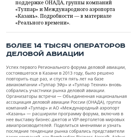
ВОДНЫЕ ВИДЫ СПОРТА
ОБРАЗОВАНИЕ
поддержке ОНАДА, группы компаний
«Тулпар» и Международного аэропорта
ХОККЕЙ С МЯЧОМ
ПРОИСШЕСТВИЯ
«Казань». Подробности — в материале
«Реального времени».
БОЛЕЕ 14 ТЫСЯЧ ОПЕРАТОРОВ
ДЕЛОВОЙ АВИАЦИИ
Успех первого Регионального форума деловой авиации,
состоявшегося в Казани в 2013 году, было решено
повторить еще раз, и спустя пять лет на базе
авиакомпании «Тулпар Эйр» и «Тулпар Техник» вновь
собрались участники рынка деловой авиации.
Организаторы встречи — Объединенная национальная
ассоциация деловой авиации России (ОНАДА), группа
компаний «Тулпар» и АО «Международный аэропорт
«Казань» — расширили программу форума, включив в
нее выставку бизнес-джетов и VIP-вертолетов мировых
авиапроизводителей. Поделиться мнениями и узнать
последние тенденции рынка собрались представители
таких компаний, как Bombardier Bisiness Aircraft, Airbus