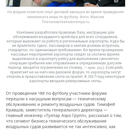
На форуме отметили опыт деловой авиации во время проведения
чемпионата мира по футболу.
Максим
Платонов/realnoevremya.ru
Компания разработала правовую базу, инструкцию для
обслуживания воздушного крейсера для всех сотрудников,
которые выезжают на работу в региональные аэропорты. Куда бы
ни прилетело судно, пассажиров и экипаж должны встречать
стандартно, по одинаковым требованиям. Во время проведения
массовых мероприятий аэропорты следят за слотами (время,
выделенное в аэропорту рейсу для выполнения самолетом
операции прибытия или отправления в определенную дату или
период, вводятся ограничения на стоянку, —
). Если рейс
прим. ред.
прилетает не на матч или деловой форум, то аэропорты могут
отказать в предоставлении слота на прилет. В 2017 году некоторые
аэропорты вводили реверсивные слоты.
От проведения ЧМ по футболу участники форума
перешли к насущным вопросам — техническому
обслуживанию и ремонту воздушных судов. Тимофей
Кравцов, заместитель генерального директора —
главный инженер «Тулпар Аэро Групп», рассказал о том,
что сегмент бизнеса технического обслуживания
воздушных судов развивается не так интенсивно, как