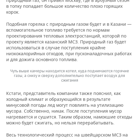
природный газ, он привел Москву, где в арбузный сезон
в топку попадает большое количество плохо горящих
корок.
Подобная горелка с природным газом будет и в Казани —
вспомогательное топливо требуется по нормам
проектирования тепловых электростанций, которой по
проекту является казанский МСЗ. Природный газ будет
использоваться в случае поступления крайне
низкокалорийных отходов, при пусконаладочных работах
и для дожига основного топлива.
Чуть выше камеры находится котел, куда поднимаются горячие
газы, а снизу и сверху дополнительно поступает воздух для
сжигания
Кстати, представитель компании также пояснил, как
холодный климат и образующийся в результате
минусовой погоды лед могут повлиять на утилизацию
мусора. Собственно, никак. После поступления мусор
нагревается и сушится. Таким образом, намокшие отходы
можно будет сжигать, но нельзя перерабатывать.
Весь технологический процесс на швейцарском МСЗ на