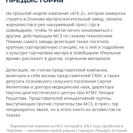
ПРЕДЫСТОРИЯ
ВОДНЫЕ ВИДЫ СПОРТА
ОБРАЗОВАНИЕ
На прошлой неделе компания «АГК-2», которая намерена
ХОККЕЙ С МЯЧОМ
ПРОИСШЕСТВИЯ
строить в Осиново мусоросжигательный завод, свозила
журналистов в уже нашумевший пресс-тур в
Швейцарию, чтобы те могли лично ознакомиться с
другим, действующим МСЗ по схожим технологиям.
Помимо самого завода делегация также посетила
крупную сортировочную станцию, но о ней и подробнее
о культуре сортировки мусора в Швейцарии «Реальное
время» расскажет в другом, отдельном материале.
Делегация, не считая представителей компании,
включала в себя восемь представителей СМИ, а также
депутата Осиновского сельского поселения Сергея
Филиппова и доктора медицинских наук, директора
Научно-диагностического центра при КГМУ Ленара
Рашитова. Представителей инициативной группы,
выступающих против строительства МСЗ, в пресс-тур
неоднократно звали, но в итоге никто из активистов не
поехал.
Журналистов повезли на МСЗ, который в 2015 году заработал в
Перлене — населенном пункте рядом с городом Люцерн, который