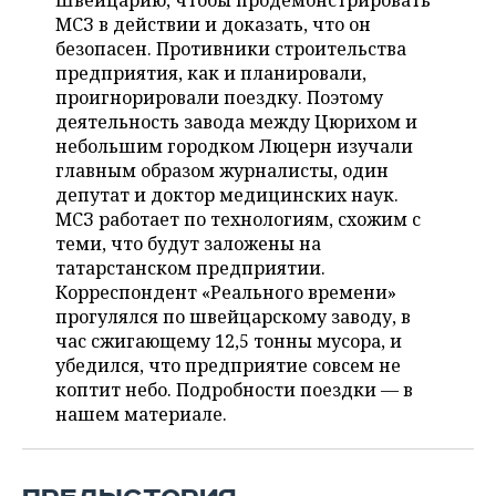
Швейцарию, чтобы продемонстрировать
НЕФТЕХИМИЯ
МСЗ в действии и доказать, что он
РОЗНИЧНАЯ ТОРГОВЛЯ
НОВОСТИ ТЕХНОЛОГИЙ
МЕРОПРИЯТИЯ
безопасен. Противники строительства
НЕФТЬ
предприятия, как и планировали,
ТРАНСПОРТ
IT
НОВОСТИ МЕРОПРИЯТИЙ
СПОРТ
проигнорировали поездку. Поэтому
ОПК
деятельность завода между Цюрихом и
УСЛУГИ
МЕДИА
ВЫЕЗДНАЯ РЕДАКЦИЯ
НОВОСТИ СПОРТА
ОБЩЕСТВО
небольшим городком Люцерн изучали
ЭНЕРГЕТИКА
главным образом журналисты, один
ТЕЛЕКОММУНИКАЦИИ
БИЗНЕС-БРАНЧИ
ФУТБОЛ
НОВОСТИ ОБЩЕСТВА
депутат и доктор медицинских наук.
ФОТОГАЛЕРЕЯ
МСЗ работает по технологиям, схожим с
теми, что будут заложены на
ONLINE-КОНФЕРЕНЦИИ
ХОККЕЙ
ВЛАСТЬ
СЮЖЕТЫ
татарстанском предприятии.
Корреспондент «Реального времени»
ОТКРЫТАЯ ЛЕКЦИЯ
БАСКЕТБОЛ
ИНФРАСТРУКТУРА
СПРАВОЧНИК
прогулялся по швейцарскому заводу, в
час сжигающему 12,5 тонны мусора, и
ВОЛЕЙБОЛ
ИСТОРИЯ
СПИСОК ПЕРСОН
ПОЛНАЯ ВЕРСИЯ
убедился, что предприятие совсем не
коптит небо. Подробности поездки — в
КИБЕРСПОРТ
КУЛЬТУРА
СПИСОК КОМПАНИЙ
нашем материале.
ФИГУРНОЕ КАТАНИЕ
МЕДИЦИНА