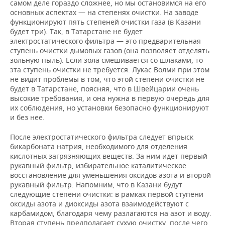
самом деле гораздо сложнее, но мы остановимся на его
основных аспектах — на степенях очистки. На заводе
функционируют пять степеней очистки газа (в Казани
будет три). Так, в Татарстане не будет
электростатического фильтра — это предварительная
ступень очистки дымовых газов (она позволяет отделять
зольную пыль). Если зола смешивается со шлаками, то
эта ступень очистки не требуется. Лукас Волми при этом
не видит проблемы в том, что этой степени очистки не
будет в Татарстане, поясняя, что в Швейцарии очень
высокие требования, и она нужна в первую очередь для
их соблюдения, но установки безопасно функционируют
и без нее.
После электростатического фильтра следует впрыск
бикарбоната натрия, необходимого для отделения
кислотных загрязняющих веществ. За ним идет первый
рукавный фильтр, избирательное каталитическое
восстановление для уменьшения оксидов азота и второй
рукавный фильтр. Напомним, что в Казани будут
следующие степени очистки: в рамках первой ступени
оксиды азота и диоксиды азота взаимодействуют с
карбамидом, благодаря чему разлагаются на азот и воду.
Вторая ступень предполагает сухую очистку, после чего