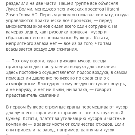
разделили на две части. Нашей группе все объяснял
Лукас Волми, менеджер технических проектов Hitachi
Zosen Inova AG. Первым делом он показал комнату, откуда
управляются практически все процессы, — перед
множеством экранов сидел всего один сотрудник. На
камерах видно, как грузовики привозят мусор и
сбрасывают его в специальные бункеры. Кстати,
неприятного запаха нет — все из-за того, что там
всасывается воздух для сжигания.
— Поэтому ворота, куда приходит мусор, всегда
приоткрыты для поступления воздуха для сжигания.
Здесь постоянно осуществляется подсос воздуха, в самом
помещении давление понижено по сравнению с
атмосферным. Благодаря этому воздух поступает внутрь,
а не наружу, и нет ни пыли, ни запаха, — говорит
представитель компании.
В первом бункере огромные краны перемешивают мусор
для лучшего сгорания и отправляют все в загрузочный
бункер. Кстати, платят за утилизацию мусора и частные
компании — в зависимости от количества отходов. Если
они привезли на завод, например, ванну или кусок