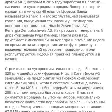
другой МСЗ, который в 2015 году заработал в Перлене —
населенном пункте рядом с городом Люцерн, который
находится в минутах 40 езды от Цюриха. Завод
называется Renergia и его эксплуатацией занимается
компания, выкупившая технологии у швейцарско-
японского конгломерата Hitachi Zosen Inova AG, —
Renergia Zentralschweiz AG. Как рассказал генеральный
директор завода Руди Куммер, Hitachi раз в год
приезжает с инспекцией на Renergia и в течение недели
во время их визита предприятие не функционирует —
владелец технологий проверяет, правильно ли они
эксплуатируются. Подобная практика планируется и в
Казани.
Строительство мусоросжигательного завода обошлось в
320 млн швейцарских франков. Hitachi Zosen Inova AG
занималась на предприятии установкой комплексной
системы сжигания, котла и системой очистки дымовых
газов. В год МСЗ способен переработать на двух линиях
200 тыс. тонн твердых бытовых отходов. В час там
сжигается в среднем 12,5 тонны мусора, максимально
возможное количество переработки за час — 15,6 тонны
отходов. Электрическая выходная мощность составляет
67,8 МВт электроэнергии. Для сравнения, в Казани