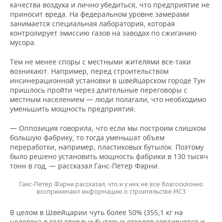
качества воздуха и лично убедиться, что предприятие не
приносит вреда. На федеральном уровне замерами
занимается специальная лаборатория, которая
контролирует эмиссию газов на заводах по сжиганию
мусора.
Тем не менее споры с местными жителями все-таки
возникают. Например, перед строительством
инсинерационной установки в швейцарском городе Тун
пришлось пройти через длительные переговоры с
местным населением — люди полагали, что необходимо
уменьшить мощность предприятия.
— Оппозиция говорила, что если мы построим слишком
большую фабрику, то тогда уменьшат объем
переработки, например, пластиковых бутылок. Поэтому
было решено установить мощность фабрики в 130 тысяч
тонн в год, — рассказал Ганс-Петер Фарни.
Ганс-Петер Фарни рассказал, что и у них не все благосклонно
воспринимают информацию о строительстве МСЗ
В целом в Швейцарии чуть более 50% (355,1 кг на
человека в год) твердых бытовых отходов сортируется и