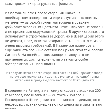
газы проходят через рукавные фильтры.
Из получившегося после сгорания шлака на
швейцарском заводе потом еще «выуживают» цветные
металлы — из одной тонны материала в среднем
добывают около 80 кг цветмета. Этот шлак уже не опасен
и не вреден для окружающей среды. В других странах его
используют в строительстве дорог, но в Швейцарии этого
не делают, предпочитая захоранивать — опять же, из-за
очень высоких требований. В Казани же планируется
еще очищать зольные остатки по британской технологии
Carbon 8. На швейцарском заводе, к слову, это не
применяется, хотя специалисты о таком способе
обезвреживания наслышаны.
Из получившегося после сгорания шлака на швейцарском заводе
потом еще «выуживают» цветные металлы – из одной тонны
материала в среднем добывают около 80 кг цветмета
В среднем на Renergia на тонну отходов приходится 200
кг безвредного шлака и 1—2% токсичной золы.
Последнюю в Швейцарии захоранивают отдельно, но в
некоторых странах смешивают со шлаками и закапывают
вместе.