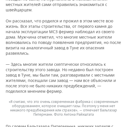
местных жителей сами отправились знакомиться с
швейцарцем.
Он рассказал, что родился и прожил в этом месте всю
жизнь. Все этапы строительства, от первого камня до
начала эксплуатации МСЗ фермер наблюдал из своего
дома. Мужчина отметил, что многие местные жители
волновались по поводу появления предприятия, но после
визита на аналогичный завод в Туне их опасения
развеялись.
— Здесь многие жители скептически относились к
строительству этого завода. Но недавно был построен
завод в Туне, мы были там, разговаривали с местными
жителями, посещали сам завод — нам все объяснили и
после этого не было никаких предубеждений, —
поделился мнением фермер.
«Я считаю, что это очень современная фабрика с современным
оборудованием, которое очищает газы. Поэтому у меня нет
никакого предубеждения или страхов», — отмечает Бальтазар
Питерманн. Фото Антона Райхштата
По словам Бальтазара Питерманна, никаких запахов с