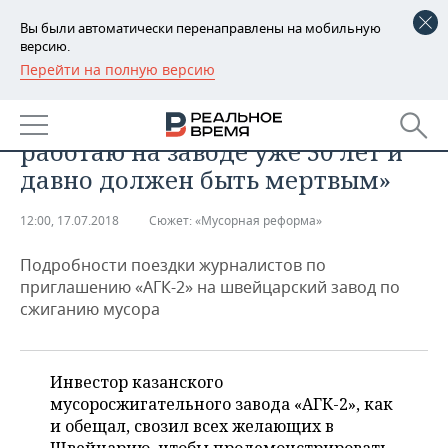
Вы были автоматически перенаправлены на мобильную
версию.
Перейти на полную версию
РЕГИОНЫ
ОБЩЕСТВО
Глава швейцарского МСЗ: «Я
БАШКОРТОСТАН
НОВОСТИ
работаю на заводе уже 30 лет и
ТАТАРСТАН
АНАЛИТИКА
давно должен быть мертвым»
УДМУРТИЯ
НОВОСТИ АНАЛИТИКИ
ЭКОНОМИКА
12:00, 17.07.2018
Сюжет:
«Мусорная реформа»
ДЕКЛАРАЦИИ О ДОХОДАХ
НОВОСТИ ЭКОНОМИКИ
ПРОМЫШЛЕННОСТЬ
Подробности поездки журналистов по
приглашению «АГК-2» на швейцарский завод по
КОРОЛИ ГОСЗАКАЗА ПФО
ФИНАНСЫ
НОВОСТИ
НЕДВИЖИМОСТЬ
сжиганию мусора
ПРОМЫШЛЕННОСТИ
ВУЗЫ ТАТАРСТАНА
БАНКИ
НОВОСТИ НЕДВИЖИМОСТИ
АВТО
АГРОПРОМ
Инвестор казанского
КОМУ ПРИНАДЛЕЖАТ
БЮДЖЕТ
НОВОСТИ АВТО
БИЗНЕС
мусоросжигательного завода «АГК-2», как
ТОРГОВЫЕ ЦЕНТРЫ
МАШИНОСТРОЕНИЕ
ТАТАРСТАНА
и обещал, свозил всех желающих в
ИНВЕСТИЦИИ
НОВОСТИ БИЗНЕСА
ТЕХНОЛОГИИ