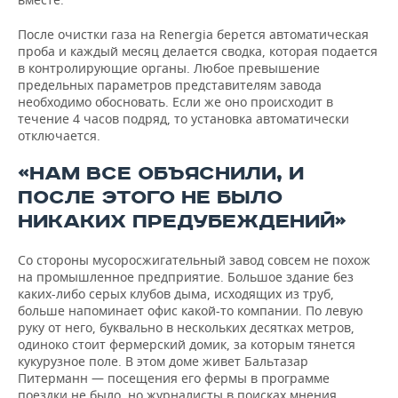
После очистки газа на Renergia берется автоматическая
проба и каждый месяц делается сводка, которая подается
в контролирующие органы. Любое превышение
предельных параметров представителям завода
необходимо обосновать. Если же оно происходит в
течение 4 часов подряд, то установка автоматически
отключается.
«НАМ ВСЕ ОБЪЯСНИЛИ, И
ПОСЛЕ ЭТОГО НЕ БЫЛО
НИКАКИХ ПРЕДУБЕЖДЕНИЙ»
Со стороны мусоросжигательный завод совсем не похож
на промышленное предприятие. Большое здание без
каких-либо серых клубов дыма, исходящих из труб,
больше напоминает офис какой-то компании. По левую
руку от него, буквально в нескольких десятках метров,
одиноко стоит фермерский домик, за которым тянется
кукурузное поле. В этом доме живет Бальтазар
Питерманн — посещения его фермы в программе
поездки не было, но журналисты в поисках мнения