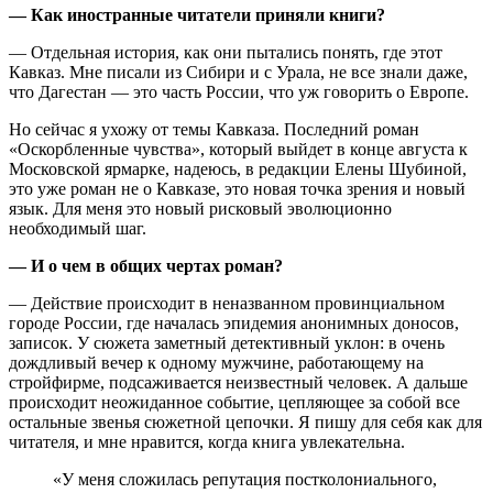
— Как иностранные читатели приняли книги?
— Отдельная история, как они пытались понять, где этот
Кавказ. Мне писали из Сибири и с Урала, не все знали даже,
что Дагестан — это часть России, что уж говорить о Европе.
Но сейчас я ухожу от темы Кавказа. Последний роман
«Оскорбленные чувства», который выйдет в конце августа к
Московской ярмарке, надеюсь, в редакции Елены Шубиной,
это уже роман не о Кавказе, это новая точка зрения и новый
язык. Для меня это новый рисковый эволюционно
необходимый шаг.
— И о чем в общих чертах роман?
— Действие происходит в неназванном провинциальном
городе России, где началась эпидемия анонимных доносов,
записок. У сюжета заметный детективный уклон: в очень
дождливый вечер к одному мужчине, работающему на
стройфирме, подсаживается неизвестный человек. А дальше
происходит неожиданное событие, цепляющее за собой все
остальные звенья сюжетной цепочки. Я пишу для себя как для
читателя, и мне нравится, когда книга увлекательна.
«У меня сложилась репутация постколониального,