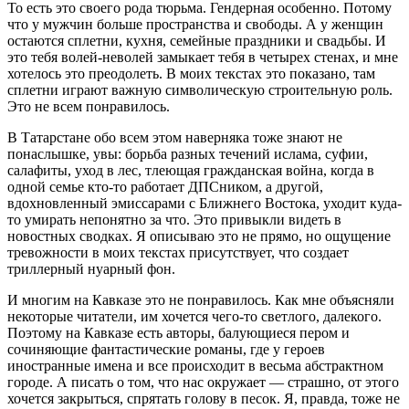
То есть это своего рода тюрьма. Гендерная особенно. Потому
что у мужчин больше пространства и свободы. А у женщин
остаются сплетни, кухня, семейные праздники и свадьбы. И
это тебя волей-неволей замыкает тебя в четырех стенах, и мне
хотелось это преодолеть. В моих текстах это показано, там
сплетни играют важную символическую строительную роль.
Это не всем понравилось.
В Татарстане обо всем этом наверняка тоже знают не
понаслышке, увы: борьба разных течений ислама, суфии,
салафиты, уход в лес, тлеющая гражданская война, когда в
одной семье кто-то работает ДПСником, а другой,
вдохновленный эмиссарами с Ближнего Востока, уходит куда-
то умирать непонятно за что. Это привыкли видеть в
новостных сводках. Я описываю это не прямо, но ощущение
тревожности в моих текстах присутствует, что создает
триллерный нуарный фон.
И многим на Кавказе это не понравилось. Как мне объясняли
некоторые читатели, им хочется чего-то светлого, далекого.
Поэтому на Кавказе есть авторы, балующиеся пером и
сочиняющие фантастические романы, где у героев
иностранные имена и все происходит в весьма абстрактном
городе. А писать о том, что нас окружает — страшно, от этого
хочется закрыться, спрятать голову в песок. Я, правда, тоже не