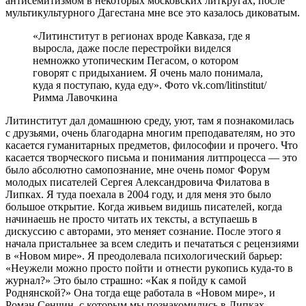
антисемитизмом в некоторых московских литкругах, после
мультикультурного Дагестана мне все это казалось диковатым.
«Литинститут в регионах вроде Кавказа, где я
выросла, даже после перестройки виделся
немножко утопическим Пегасом, о котором
говорят с придыханием. Я очень мало понимала,
куда я поступаю, куда еду». Фото vk.com/litinstitut/
Римма Лавочкина
Литинститут дал домашнюю среду, уют, там я познакомилась
с друзьями, очень благодарна многим преподавателям, но это
касается гуманитарных предметов, философии и прочего. Что
касается творческого письма и понимания литпроцесса — это
было абсолютно самопознание, мне очень помог Форум
молодых писателей Сергея Александровича Филатова в
Липках. Я туда поехала в 2004 году, и для меня это было
большое открытие. Когда живьем видишь писателей, когда
начинаешь не просто читать их тексты, а вступаешь в
дискуссию с авторами, это меняет сознание. После этого я
начала пристальнее за всем следить и печататься с рецензиями
в «Новом мире». Я преодолевала психологический барьер:
«Неужели можно просто пойти и отнести рукопись куда-то в
журнал?» Это было страшно: «Как я пойду к самой
Роднянской?» Она тогда еще работала в «Новом мире», и
Роман Сенчин, с которым мы познакомились в Липках,