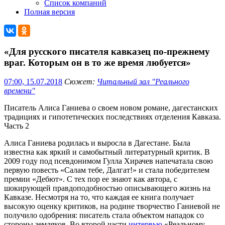
Список компаний
Полная версия
«Для русского писателя кавказец по-прежнему
враг. Которым он в то же время любуется»
07:00, 15.07.2018
Сюжет:
Читальный зал "Реального
времени"
Писатель Алиса Ганиева о своем новом романе, дагестанских
традициях и гипотетических последствиях отделения Кавказа.
Часть 2
Алиса Ганиева родилась и выросла в Дагестане. Была
известна как яркий и самобытный литературный критик. В
2009 году под псевдонимом Гулла Хирачев напечатала свою
первую повесть «Салам тебе, Далгат!» и стала победителем
премии «Дебют». С тех пор ее знают как автора, с
шокирующей правдоподобностью описывающего жизнь на
Кавказе. Несмотря на то, что каждая ее книга получает
высокую оценку критиков, на родине творчество Ганиевой не
получило одобрения: писатель стала объектом нападок со
стороны земляков. Во второй части
интервью
«Реальному