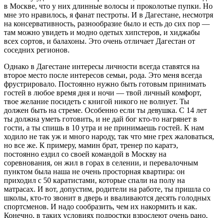
в Москве, что у них длинные волосы и проколотые пупки. Но
мне это нравилось, я фанат пестроты. И в Дагестане, несмотря
на консервативность, разнообразие было и есть до сих пор —
там можно увидеть и модно одетых хипстеров, и хиджабы
всех сортов, и балахоны. Это очень отличает Дагестан от
соседних регионов.
Однако в Дагестане интересы личности всегда ставятся на
второе место после интересов семьи, рода. Это меня всегда
фрустрировало. Постоянно нужно быть готовым принимать
гостей в любое время дня и ночи — твой личный комфорт,
твое желание посидеть с книгой никого не волнует. Ты
должен быть на стреме. Особенно если ты девушка. С 14 лет
ты должна уметь готовить, и не дай бог кто-то нагрянет в
гости, а ты спишь в 10 утра и не принимаешь гостей. К нам
ходило не так уж и много народу, так что мне грех жаловаться,
но все же. К примеру, мамин брат, тренер по каратэ,
постоянно ездил со своей командой в Москву на
соревнования, он жил в горах в селении, и перевалочным
пунктом была наша не очень просторная квартира: он
приходил с 50 каратистами, которые спали на полу на
матрасах. И вот, допустим, родители на работе, ты пришла со
школы, кто-то звонит в дверь и вваливаются десять голодных
спортсменов. И надо сообразить, чем их накормить и как.
Конечно, в таких условиях подростки взрослеют очень рано,