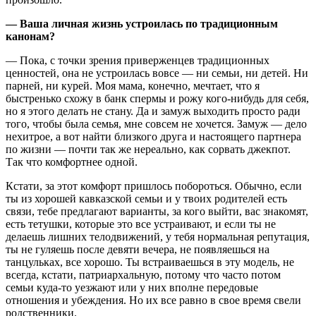
— Ваша личная жизнь устроилась по традиционным
канонам?
— Пока, с точки зрения приверженцев традиционных
ценностей, она не устроилась вовсе — ни семьи, ни детей. Ни
парней, ни курей. Моя мама, конечно, мечтает, что я
быстренько схожу в банк спермы и рожу кого-нибудь для себя,
но я этого делать не стану. Да и замуж выходить просто ради
того, чтобы была семья, мне совсем не хочется. Замуж — дело
нехитрое, а вот найти близкого друга и настоящего партнера
по жизни — почти так же нереально, как сорвать джекпот.
Так что комфортнее одной.
Кстати, за этот комфорт пришлось побороться. Обычно, если
ты из хорошей кавказской семьи и у твоих родителей есть
связи, тебе предлагают варианты, за кого выйти, вас знакомят,
есть тетушки, которые это все устраивают, и если ты не
делаешь лишних телодвижений, у тебя нормальная репутация,
ты не гуляешь после девяти вечера, не появляешься на
танцульках, все хорошо. Ты встраиваешься в эту модель, не
всегда, кстати, патриархальную, потому что часто потом
семьи куда-то уезжают или у них вполне передовые
отношения и убеждения. Но их все равно в свое время свели
родственники.