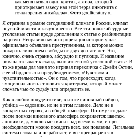
как меня назвал один критик, автора, который
приоткрывает завесу над этой терра инкогнита с
точки зрения инсайдера». Фото godliteratury.ru
Я отразила в романе сегодняшний климат в России, климат
неустойчивости и кляузничества. Все эти новые абсурдные
уголовные статьи вроде дополнения к статье о реабилитации
нацизма. Неправильная интерпретация истории у нас
официально объявлена преступлением, за которое можно
покарать лишением свободы от двух до пяти лет. Это,
конечно, очень странно, абсурдно и пугающе. И название
романа отсылает к скандально известной уголовной статье. В
то же время для меня это игривая перекличка с Джейн Остин,
с ее «Гордостью и предубеждением», «Чувством и
чувствительностью». Он о том, что происходит, когда
эмоциональность становится критерием, который может
сломать чью-то судьбу или определить ее.
Как в любом полудетективе, в итоге виновный найден,
убийца — садовник, но не в этом главное. Дело не в
конкретных героях, а в общей атмосфере. Потому что даже
после поимки виновного атмосфера сохраняется: шантаж,
анонимки, дамоклов меч висит над всеми нами, и при
необходимости можно посадить всех, все повязаны. Легальная
система сломана и не работает, и все превращается в