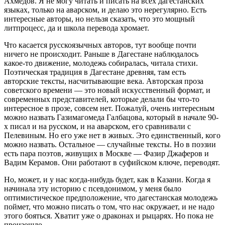
Ахмедов. Я не могу читать и писать на всех дагестанских
языках, только на аварском, и делаю это нерегулярно. Есть
интересные авторы, но нельзя сказать, что это мощный
литпроцесс, да и школа перевода хромает.
Что касается русскоязычных авторов, тут вообще почти
ничего не происходит. Раньше в Дагестане наблюдалось
какое-то движение, молодежь собиралась, читала стихи.
Поэтическая традиция в Дагестане древняя, там есть
авторские тексты, насчитывающие века. Авторская проза
советского времени — это новый искусственный формат, и
современных представителей, которые делали бы что-то
интересное в прозе, совсем нет. Пожалуй, очень интересным
можно назвать Газимагомеда Галбацова, который в начале 90-
х писал и на русском, и на аварском, его сравнивали с
Пелевиным. Но его уже нет в живых. Это единственный, кого
можно назвать. Остальное — случайные тексты. Но в поэзии
есть пара поэтов, живущих в Москве — Фазир Джаферов и
Вадим Керамов. Они работают в суфийском ключе, переводят.
Но, может, и у нас когда-нибудь будет, как в Казани. Когда я
начинала эту историю с псевдонимом, у меня было
оптимистическое предположение, что дагестанская молодежь
поймет, что можно писать о том, что нас окружает, и не надо
этого бояться. Хватит уже о драконах и рыцарях. Но пока не
произошло.