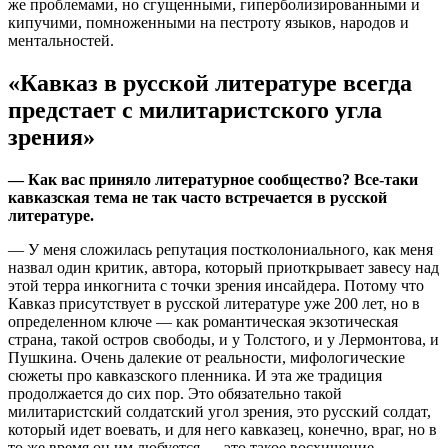
же проблемами, но сгущенными, гиперболизированными и
кипучими, помноженными на пестроту языков, народов и
ментальностей.
«Кавказ в русской литературе всегда
предстает с милитаристского угла
зрения»
— Как вас приняло литературное сообщество? Все-таки
кавказская тема не так часто встречается в русской
литературе.
— У меня сложилась репутация постколониального, как меня
назвал один критик, автора, который приоткрывает завесу над
этой терра инкогнита с точки зрения инсайдера. Потому что
Кавказ присутствует в русской литературе уже 200 лет, но в
определенном ключе — как романтическая экзотическая
страна, такой остров свободы, и у Толстого, и у Лермонтова, и
Пушкина. Очень далекие от реальности, мифологические
сюжеты про кавказского пленника. И эта же традиция
продолжается до сих пор. Это обязательно такой
милитаристский солдатский угол зрения, это русский солдат,
который идет воевать, и для него кавказец, конечно, враг, но в
то же время он им любуется — это такое восхищение