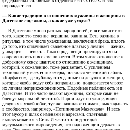
федеральных силовиков в отдельно взятых селах. И зло
порождает зло.
— Какие традиции в отношениях мужчины и женщины в
Дагестане еще живы, а какие уже уходят?
— В Дагестане много разных народностей, и все зависит от
того, какое это селение, вершина, равнина. Есть разница в
ритуалах, в том числе ухаживания, заключения брака, вплоть
до того, кто оплачивает свадебное платье: у лезгин — жених,
у аварцев — невеста. Такого рода вещи проецируются на
современность и все смешивается. В том числе отношение к
добрачному сексу, шантаж по отношению к женщинам,
который, к сожалению, тоже расцветает. С усилением
технологий у всех есть камеры, появился чеченский паблик
«Карфаген», где публикуются данные на девушек и женщин,
которые якобы ведут себя неправильно, подвергается угрозе
их личная неприкосновенность. Подобные паблики есть и в
Дагестане. И это часто делают мужчины, которые сами не
блещут моральной чистотой. Парни идут по улице, видят
девушку в узкой юбке, тут же начинают снимать, выкладывать
в сообщество, например, «Нетипичная Махачкала». И весь
этот мусор и шлак с именами и адресами, сплетнями
выплескивается в Сеть. И часто это под эгидой
мусульманского мировидения, что надо женщин держать в
узде. Это тоже расцветает, но при этом много позитивного.