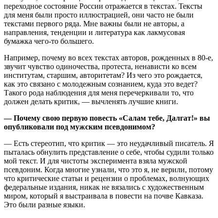
переходное состояние России отражается в текстах. Тексты
для меня были просто иллюстрацией, они часто не были
текстами первого ряда. Мне важны были не авторы, а
направления, тенденции и литература как лакмусовая
бумажка чего-то большего.
Например, почему во всех текстах авторов, рожденных в 80-е,
звучит чувство одиночества, протеста, ненависти ко всем
институтам, старшим, авторитетам? Из чего это рождается,
как это связано с молодежным сознанием, куда это ведет?
Такого рода наблюдения для меня перечеркивали то, что
должен делать критик, — вычленять лучшие книги.
— Почему свою первую повесть «Салам тебе, Далгат!» вы
опубликовали под мужским псевдонимом?
— Есть стереотип, что критик — это неудачливый писатель. Я
пыталась обнулить представление о себе, чтобы судили только
мой текст. И для чистоты эксперимента взяла мужской
псевдоним. Когда многие узнали, что это я, не верили, потому
что критические статьи и рецензии о проблемах, волнующих
федеральные издания, никак не вязались с художественным
миром, который я выстраивала в повести на почве Кавказа.
Это были разные языки.