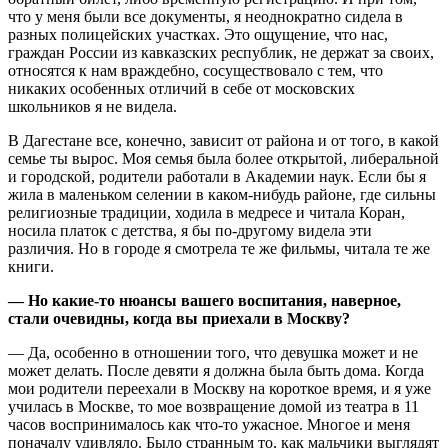
что у меня были все документы, я неоднократно сидела в
разных полицейских участках. Это ощущение, что нас,
граждан России из кавказских республик, не держат за своих,
относятся к нам враждебно, сосуществовало с тем, что
никаких особенных отличий в себе от московских
школьников я не видела.
В Дагестане все, конечно, зависит от района и от того, в какой
семье ты вырос. Моя семья была более открытой, либеральной
и городской, родители работали в Академии наук. Если бы я
жила в маленьком селении в каком-нибудь районе, где сильны
религиозные традиции, ходила в медресе и читала Коран,
носила платок с детства, я бы по-другому видела эти
различия. Но в городе я смотрела те же фильмы, читала те же
книги.
— Но какие-то нюансы вашего воспитания, наверное,
стали очевидны, когда вы приехали в Москву?
— Да, особенно в отношении того, что девушка может и не
может делать. После девяти я должна была быть дома. Когда
мои родители переехали в Москву на короткое время, и я уже
училась в Москве, то мое возвращение домой из театра в 11
часов воспринималось как что-то ужасное. Многое и меня
поначалу удивляло. Было странным то, как мальчики выглядят