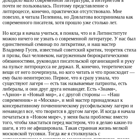
доходило мало современной литературы, а интернетом я
почти не пользовалась. Поэтому представление о
литпроцессе, конечно, практически отсутствовало. Мне
повезло, я читала Пелевина, но Довлатова воспринимала как
современного писателя, хотя прошло уже столько лет.
Но когда я начала учиться, я поняла, что и в Литинституте
можно ничего не узнать о современной литературе. У нас был
единственный семинар по литкритике, и наш мастер
Владимир Гусев, известный советский критик, теоретик стиха
и прозы, был человеком, нагруженным бюрократическими
обязанностями, руководил писательской организацией и руку
на пульсе литпроцесса не держал. Я, конечно, теоретические
вещи от него почерпнула, но кого читать и что происходит —
ему было неинтересно. Первое, что я сразу узнала, что
существуют лагеря — есть так называемые патриоты, есть
либералы, и они друг друга ненавидят. Есть «Знамя»,
«Арион» и «Новый мир», а с другой стороны — «Наш
современник» и «Москва», и мой мастер принадлежал к
консервативному почвенническому русофильскому лагерю и
ненавидел все, что творится в другом лагере. И когда я начала
печататься в «Новом мире», у меня была проблема: вместо
того, чтобы хвастаться перед мастером, что я делаю какие-то
шаги, я это не афишировала. Такая странная жизнь мелкой
московской тусовки. Тогда же я столкнулась с