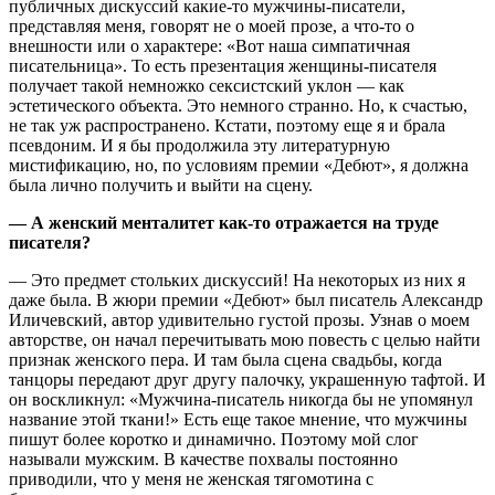
публичных дискуссий какие-то мужчины-писатели,
представляя меня, говорят не о моей прозе, а что-то о
внешности или о характере: «Вот наша симпатичная
писательница». То есть презентация женщины-писателя
получает такой немножко сексистский уклон — как
эстетического объекта. Это немного странно. Но, к счастью,
не так уж распространено. Кстати, поэтому еще я и брала
псевдоним. И я бы продолжила эту литературную
мистификацию, но, по условиям премии «Дебют», я должна
была лично получить и выйти на сцену.
— А женский менталитет как-то отражается на труде
писателя?
— Это предмет стольких дискуссий! На некоторых из них я
даже была. В жюри премии «Дебют» был писатель Александр
Иличевский, автор удивительно густой прозы. Узнав о моем
авторстве, он начал перечитывать мою повесть с целью найти
признак женского пера. И там была сцена свадьбы, когда
танцоры передают друг другу палочку, украшенную тафтой. И
он воскликнул: «Мужчина-писатель никогда бы не упомянул
название этой ткани!» Есть еще такое мнение, что мужчины
пишут более коротко и динамично. Поэтому мой слог
называли мужским. В качестве похвалы постоянно
приводили, что у меня не женская тягомотина с