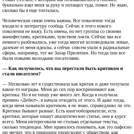
буквально взял меня за руку и потащил туда, помог. Не знаю,
сколько бы я еще топталась.
Человеческие связи очень важны. Все поколение тогда
входило в литературу сообща. Сейчас я этого нового
поколения не вижу. Есть имена, но нет группы со своими
манифестами, критиками, чувством локтя. Сейчас мы все
немного разбежались, уже тогда многие исповедовали левые,
далекие от меня идеалы, а сейчас совсем ушли в радикальные
сферы, например, тот же Захар Прилепин. Но тогда они все
были новыми молодыми писателями.
— Как получилось, что вы перестали быть критиком и
стали писателем?
— Несколько лет я существовала как критик и даже получала
какие-то награды. Меня до сих пор воспринимают как
критика. Но я не пишу уже много лет. Когда я получила
премию «Дебют», я начала отходить от этого. И даже тогда,
когда меня называли критиком, я не знаю, справедливо ли это.
Критики бывают разные. Есть книгообозреватели, есть
критики, которые пишут аналитические статьи, они в курсе
всего. Меня интересовали не столько отдельные тексты,
сколько тенденции. Мне нравилось понимать, как это пафосно
ни звучит, что в принципе происходит с обществом, как