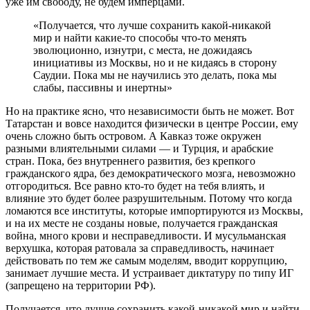
уже им свободу, не будем имперцами.
«Получается, что лучше сохранить какой-никакой
мир и найти какие-то способы что-то менять
эволюционно, изнутри, с места, не дожидаясь
инициативы из Москвы, но и не кидаясь в сторону
Саудии. Пока мы не научились это делать, пока мы
слабы, пассивны и инертны»
Но на практике ясно, что независимости быть не может. Вот
Татарстан и вовсе находится физически в центре России, ему
очень сложно быть островом. А Кавказ тоже окружен
разными влиятельными силами — и Турция, и арабские
стран. Пока, без внутреннего развития, без крепкого
гражданского ядра, без демократического мозга, невозможно
отгородиться. Все равно кто-то будет на тебя влиять, и
влияние это будет более разрушительным. Потому что когда
ломаются все институты, которые импортируются из Москвы,
и на их месте не созданы новые, получается гражданская
война, много крови и несправедливости. И мусульманская
верхушка, которая ратовала за справедливость, начинает
действовать по тем же самым моделям, вводит коррупцию,
занимает лучшие места. И устраивает диктатуру по типу ИГ
(запрещено на территории РФ).
Получается, что лучше сохранить какой-никакой мир и найти