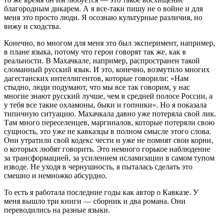
благородным дикарем. А я все-таки пишу не о войне и для
меня это просто люди. Я осознаю культурные различия, но
вижу и сходства.
Конечно, во многом для меня это был эксперимент, например,
в плане языка, потому что герои говорят так же, как в
реальности. В Махачкале, например, распространен такой
сломанный русский язык. И это, конечно, возмутило многих
дагестанских интеллигентов, которые говорили: «Нам
стыдно, люди подумают, что мы все так говорим, у нас
многие знают русский лучше, чем в средней полосе России, а
у тебя все такие охламоны, быки и гопники». Но я показала
типичную ситуацию. Махачкала давно уже потеряла свой лик.
Там много переселенцев, маргиналов, которые потеряли свою
сущность, это уже не кавказцы в полном смысле этого слова.
Они утратили свой кодекс чести и уже не помнят свои корни,
о которых любят говорить. Это немного горькое наблюдение
за трансформацией, за усилением исламизации в самом тупом
изводе. Не уходя в чернушность, я пыталась сделать это
смешно и немножко абсурдно.
То есть я работала последние годы как автор о Кавказе. У
меня вышло три книги — сборник и два романа. Они
переводились на разные языки.