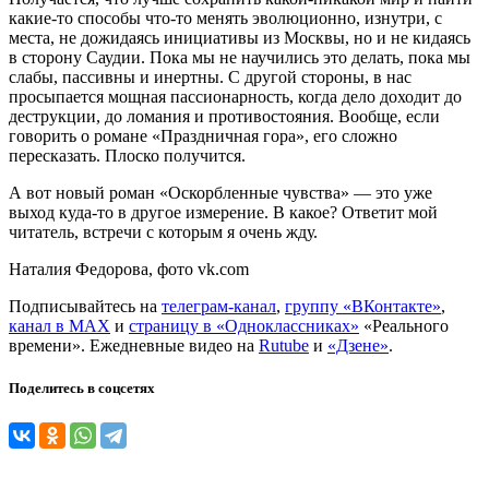
какие-то способы что-то менять эволюционно, изнутри, с
места, не дожидаясь инициативы из Москвы, но и не кидаясь
в сторону Саудии. Пока мы не научились это делать, пока мы
слабы, пассивны и инертны. С другой стороны, в нас
просыпается мощная пассионарность, когда дело доходит до
деструкции, до ломания и противостояния. Вообще, если
говорить о романе «Праздничная гора», его сложно
пересказать. Плоско получится.
А вот новый роман «Оскорбленные чувства» — это уже
выход куда-то в другое измерение. В какое? Ответит мой
читатель, встречи с которым я очень жду.
Наталия Федорова, фото vk.com
Подписывайтесь на
телеграм-канал
,
группу «ВКонтакте»
,
канал в MAX
и
страницу в «Одноклассниках»
«Реального
времени». Ежедневные видео на
Rutube
и
«Дзене»
.
Поделитесь в соцсетях