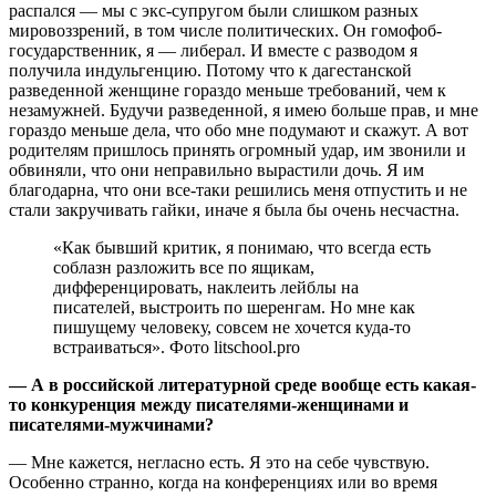
распался — мы с экс-супругом были слишком разных
мировоззрений, в том числе политических. Он гомофоб-
государственник, я — либерал. И вместе с разводом я
получила индульгенцию. Потому что к дагестанской
разведенной женщине гораздо меньше требований, чем к
незамужней. Будучи разведенной, я имею больше прав, и мне
гораздо меньше дела, что обо мне подумают и скажут. А вот
родителям пришлось принять огромный удар, им звонили и
обвиняли, что они неправильно вырастили дочь. Я им
благодарна, что они все-таки решились меня отпустить и не
стали закручивать гайки, иначе я была бы очень несчастна.
«Как бывший критик, я понимаю, что всегда есть
соблазн разложить все по ящикам,
дифференцировать, наклеить лейблы на
писателей, выстроить по шеренгам. Но мне как
пишущему человеку, совсем не хочется куда-то
встраиваться». Фото litschool.pro
— А в российской литературной среде вообще есть какая-
то конкуренция между писателями-женщинами и
писателями-мужчинами?
— Мне кажется, негласно есть. Я это на себе чувствую.
Особенно странно, когда на конференциях или во время