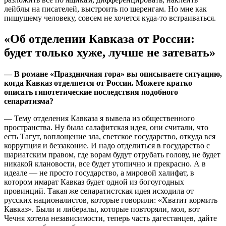
лейблы на писателей, выстроить по шеренгам. Но мне как
пишущему человеку, совсем не хочется куда-то встраиваться.
«Об отделении Кавказа от России:
будет только хуже, лучше не затевать»
— В романе «Праздничная гора» вы описываете ситуацию,
когда Кавказ отделяется от России. Можете кратко
описать гипотетические последствия подобного
сепаратизма?
— Тему отделения Кавказа я вывела из общественного
пространства. Ну была салафитская идея, они считали, что
есть Тагут, воплощение зла, светское государство, откуда вся
коррупция и беззаконие. И надо отделиться в государство с
шариатским правом, где ворам будут отрубать голову, не будет
никакой клановости, все будет утопично и прекрасно. А в
идеале — не просто государство, а мировой халифат, в
котором имарат Кавказ будет одной из богоугодных
провинций. Такая же сепаратистская идея исходила от
русских националистов, которые говорили: «Хватит кормить
Кавказ». Были и либералы, которые повторяли, мол, вот
Чечня хотела независимости, теперь часть дагестанцев, дайте