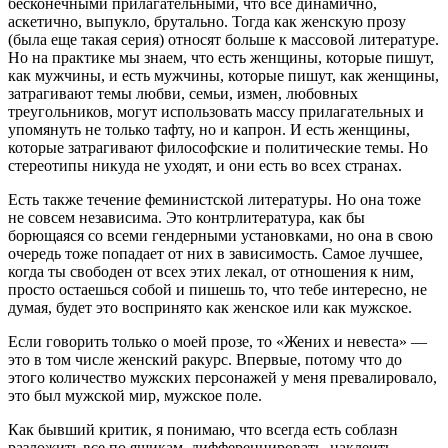
бесконечными прилагательными, что все динамично,
аскетично, выпукло, брутально. Тогда как женскую прозу
(была еще такая серия) относят больше к массовой литературе.
Но на практике мы знаем, что есть женщины, которые пишут,
как мужчины, и есть мужчины, которые пишут, как женщины,
затрагивают темы любви, семьи, измен, любовных
треугольников, могут использовать массу прилагательных и
упомянуть не только тафту, но и капрон. И есть женщины,
которые затрагивают философские и политические темы. Но
стереотипы никуда не уходят, и они есть во всех странах.
Есть также течение феминистской литературы. Но она тоже
не совсем независима. Это контрлитература, как бы
борющаяся со всеми гендерными установками, но она в свою
очередь тоже попадает от них в зависимость. Самое лучшее,
когда ты свободен от всех этих лекал, от отношения к ним,
просто остаешься собой и пишешь то, что тебе интересно, не
думая, будет это воспринято как женское или как мужское.
Если говорить только о моей прозе, то «Жених и невеста» —
это в том числе женский ракурс. Впервые, потому что до
этого количество мужских персонажей у меня превалировало,
это был мужской мир, мужское поле.
Как бывший критик, я понимаю, что всегда есть соблазн
разложить все по ящикам, дифференцировать, наклеить