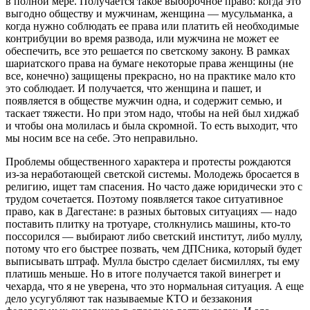
в полной мере. Получается такое выборочное право: когда это
выгодно обществу и мужчинам, женщина — мусульманка, а
когда нужно соблюдать ее права или платить ей необходимые
контрибуции во время развода, или мужчина не может ее
обеспечить, все это решается по светскому закону. В рамках
шариатского права на бумаге некоторые права женщины (не
все, конечно) защищены прекрасно, но на практике мало кто
это соблюдает. И получается, что женщина и пашет, и
появляется в обществе мужчин одна, и содержит семью, и
таскает тяжести. Но при этом надо, чтобы на ней был хиджаб
и чтобы она молилась и была скромной. То есть выходит, что
мы носим все на себе. Это неправильно.
Проблемы общественного характера и протесты рождаются
из-за неработающей светской системы. Молодежь бросается в
религию, ищет там спасения. Но часто даже юридически это с
трудом сочетается. Поэтому появляется такое ситуативное
право, как в Дагестане: в разных бытовых ситуациях — надо
поставить плитку на тротуаре, столкнулись машины, кто-то
поссорился — выбирают либо светский институт, либо муллу,
потому что его быстрее позвать, чем ДПСника, который будет
выписывать штраф. Мулла быстро сделает бисмиллях, ты ему
платишь меньше. Но в итоге получается такой винегрет и
чехарда, что я не уверена, что это нормальная ситуация. А еще
дело усугубляют так называемые КТО и беззакония