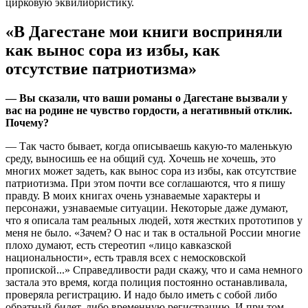
цирковую эквилибристику.
«В Дагестане мои книги восприняли
как вынос сора из избы, как
отсутствие патриотизма»
— Вы сказали, что ваши романы о Дагестане вызвали у
вас на родине не чувство гордости, а негативный отклик.
Почему?
— Так часто бывает, когда описываешь какую-то маленькую
среду, выносишь ее на общий суд. Хочешь не хочешь, это
многих может задеть, как вынос сора из избы, как отсутствие
патриотизма. При этом почти все соглашаются, что я пишу
правду. В моих книгах очень узнаваемые характеры и
персонажи, узнаваемые ситуации. Некоторые даже думают,
что я описала там реальных людей, хотя жестких прототипов у
меня не было. «Зачем? О нас и так в остальной России многие
плохо думают, есть стереотип «лицо кавказской
национальности», есть травля всех с немосковской
пропиской...» Справедливости ради скажу, что и сама немного
застала это время, когда полиция постоянно останавливала,
проверяла регистрацию. И надо было иметь с собой либо
обратный билет, либо временную регистрацию. И при том,