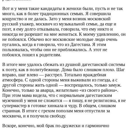
Вот и у меня такие кандидаты в женихи были, пусть и не так
много, как в более традиционных семьях. Я совершила
кощунство и не далась. Зато у меня возник московский
русский ухажер, москвич из музыкальной семьи, да еще и
поэт, я ему долго отказывала, говорила, что ему никто и
никогда не разрешит на мне жениться. К моему удивлению, он
не побоялся. Обычно все московские молодые люди очень
пугались, когда я говорила, что из Дагестана. Я этим
пользовалась, чтобы они не приближались. А этот не
побоялся, пошел к родителям.
В итоге мне удалось сбежать из душной дагестанской системы
к поэту, как в политубежище. Дома было слишком плохо. Шаг
вправо, шаг влево — расстрел. Тотально враждебная
атмосфера. С одной стороны меня выживали из гнезда, а с
другой стороны жить одной — воспрещалось, только замуж.
Конечно, только за аварца, желательно «из своего района».
При этом мама видела, что с нормальным дагестанским
мужчиной у меня не сложится — я пишу, я не религиозна, я не
супермастер в готовке хинкала и чуду. В общем, слишком
странная. В итоге с грехом пополам меня отпустили за
москвича, и я получила свободу.
Вскоре, конечно, мой брак по-дружески и гармонично