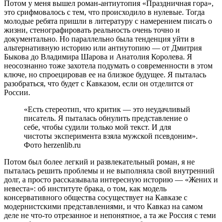
Потом у меня вышел роман-антиутопия «Праздничная гора»,
это срифмовалось с тем, что происходило в нулевые. Тогда
молодые ребята пришли в литературу с намерением писать о
жизни, стенографировать реальность очень точно и
документально. Но параллельно была тенденция уйти в
альтернативную историю или антиутопию — от Дмитрия
Быкова до Владимира Шарова и Анатолия Королева. Я
неосознанно тоже захотела подумать о современности в этом
ключе, но спроецировав ее на близкое будущее. Я пыталась
разобраться, что будет с Кавказом, если он отделится от
России.
«Есть стереотип, что критик — это неудачливый
писатель. Я пыталась обнулить представление о
себе, чтобы судили только мой текст. И для
чистоты эксперимента взяла мужской псевдоним».
Фото herzenlib.ru
Потом был более легкий и развлекательный роман, я не
пыталась решить проблемы и не выполняла свой внутренний
долг, а просто рассказывала интересную историю — «Жених и
невеста»: об институте брака, о том, как модель
консервативного общества сосуществует на Кавказе с
модернистскими представлениями, и что Кавказ на самом
деле не что-то отрезанное и непонятное, а та же Россия с теми