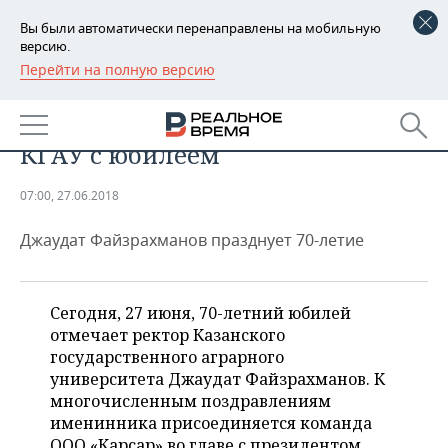
Вы были автоматически перенаправлены на мобильную
версию.
Перейти на полную версию
РЕГИОНЫ
Руководство и коллектив ООО
БАШКОРТОСТАН
НОВОСТИ
«Карсар» поздравляют ректора
КГАУ с юбилеем
ТАТАРСТАН
АНАЛИТИКА
07:00, 27.06.2018
УДМУРТИЯ
НОВОСТИ АНАЛИТИКИ
ЭКОНОМИКА
Джаудат Файзрахманов празднует 70-летие
ДЕКЛАРАЦИИ О ДОХОДАХ
НОВОСТИ ЭКОНОМИКИ
ПРОМЫШЛЕННОСТЬ
КОРОЛИ ГОСЗАКАЗА ПФО
ФИНАНСЫ
НОВОСТИ
НЕДВИЖИМОСТЬ
Сегодня, 27 июня, 70-летний юбилей
ПРОМЫШЛЕННОСТИ
отмечает ректор Казанского
ВУЗЫ ТАТАРСТАНА
БАНКИ
НОВОСТИ НЕДВИЖИМОСТИ
АВТО
государственного аграрного
АГРОПРОМ
университета Джаудат Файзрахманов. К
КОМУ ПРИНАДЛЕЖАТ
БЮДЖЕТ
НОВОСТИ АВТО
БИЗНЕС
многочисленным поздравлениям
ТОРГОВЫЕ ЦЕНТРЫ
МАШИНОСТРОЕНИЕ
именинника присоединяется команда
ТАТАРСТАНА
ИНВЕСТИЦИИ
НОВОСТИ БИЗНЕСА
ТЕХНОЛОГИИ
ООО «Карсар» во главе с президентом