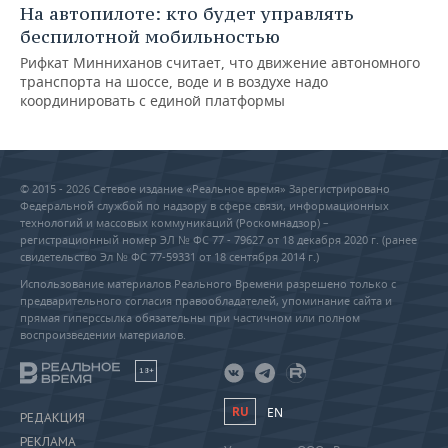
На автопилоте: кто будет управлять
беспилотной мобильностью
Рифкат Минниханов считает, что движение автономного
транспорта на шоссе, воде и в воздухе надо
координировать с единой платформы
© 2015 - 2026 Сетевое издание «Реальное время» Зарегистрировано
Федеральной службой по надзору в сфере связи, информационных
технологий и массовых коммуникаций (Роскомнадзор) –
регистрационный номер ЭЛ № ФС 77 - 79627 от 18 декабря 2020 г. (ранее
свидетельство Эл № ФС 77-59331 от 18 сентября 2014 г.)
Использование материалов Реального Времени разрешено только с
предварительного согласия правообладателей, упоминание сайта и
прямая гиперссылка обязательны при частичном или полном
воспроизведении материалов.
18+
RU
EN
РЕДАКЦИЯ
РЕКЛАМА