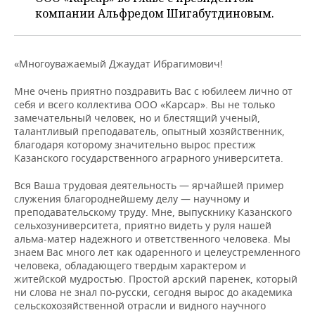
НЕФТЕХИМИЯ
компании Альфредом Шигабутдиновым.
РОЗНИЧНАЯ ТОРГОВЛЯ
НОВОСТИ ТЕХНОЛОГИЙ
МЕРОПРИЯТИЯ
НЕФТЬ
ТРАНСПОРТ
IT
НОВОСТИ МЕРОПРИЯТИЙ
СПОРТ
«Многоуважаемый Джаудат Ибрагимович!
ОПК
УСЛУГИ
МЕДИА
ВЫЕЗДНАЯ РЕДАКЦИЯ
НОВОСТИ СПОРТА
ОБЩЕСТВО
Мне очень приятно поздравить Вас с юбилеем лично от
ЭНЕРГЕТИКА
себя и всего коллектива ООО «Карсар». Вы не только
замечательный человек, но и блестящий ученый,
ТЕЛЕКОММУНИКАЦИИ
БИЗНЕС-БРАНЧИ
ФУТБОЛ
НОВОСТИ ОБЩЕСТВА
ФОТОГАЛЕРЕЯ
талантливый преподаватель, опытный хозяйственник,
благодаря которому значительно вырос престиж
ONLINE-КОНФЕРЕНЦИИ
ХОККЕЙ
ВЛАСТЬ
СЮЖЕТЫ
Казанского государственного аграрного университета.
Вся Ваша трудовая деятельность — ярчайшей пример
ОТКРЫТАЯ ЛЕКЦИЯ
БАСКЕТБОЛ
ИНФРАСТРУКТУРА
СПРАВОЧНИК
служения благороднейшему делу — научному и
преподавательскому труду. Мне, выпускнику Казанского
ВОЛЕЙБОЛ
ИСТОРИЯ
СПИСОК ПЕРСОН
ПОЛНАЯ ВЕРСИЯ
сельхозуниверситета, приятно видеть у руля нашей
альма-матер надежного и ответственного человека. Мы
знаем Вас много лет как одаренного и целеустремленного
КИБЕРСПОРТ
КУЛЬТУРА
СПИСОК КОМПАНИЙ
человека, обладающего твердым характером и
житейской мудростью. Простой арский паренек, который
ФИГУРНОЕ КАТАНИЕ
МЕДИЦИНА
ни слова не знал по-русски, сегодня вырос до академика
сельскохозяйственной отрасли и видного научного