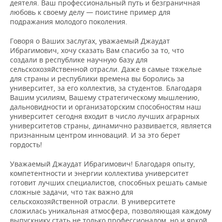
ВОДНЫЕ ВИДЫ СПОРТА
ОБРАЗОВАНИЕ
деятеля. Ваш профессиональный путь и безграничная
любовь к своему делу — поистине пример для
подражания молодого поколения.
ХОККЕЙ С МЯЧОМ
ПРОИСШЕСТВИЯ
Говоря о Ваших заслугах, уважаемый Джаудат
Ибрагимович, хочу сказать Вам спасибо за то, что
создали в республике научную базу для
сельскохозяйственной отрасли. Даже в самые тяжелые
для страны и республики времена вы боролись за
университет, за его коллектив, за студентов. Благодаря
Вашим усилиям, Вашему стратегическому мышлению,
дальновидности и организаторским способностям наш
университет сегодня входит в число лучших аграрных
университетов страны, динамично развивается, является
признанным центром инноваций. И за это берет
гордость!
Уважаемый Джаудат Ибрагимович! Благодаря опыту,
компетентности и энергии коллектива университет
готовит лучших специалистов, способных решать самые
сложные задачи, что так важно для
сельскохозяйственной отрасли. В университете
сложилась уникальная атмосфера, позволяющая каждому
выпускнику стать не только профессионалом, но и яркой