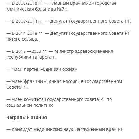
НЕФТЕХИМИЯ
— В 2008-2018 гг. — Главный врач МУЗ «Городская
клиническая больница №7».
РОЗНИЧНАЯ ТОРГОВЛЯ
НОВОСТИ ТЕХНОЛОГИЙ
МЕРОПРИЯТИЯ
НЕФТЬ
— В 2009-2014 гг. — Депутат Государственного Совета РТ.
ТРАНСПОРТ
IT
НОВОСТИ МЕРОПРИЯТИЙ
СПОРТ
ОПК
— В 2014-2018 гг. — Депутат Государственного Совета РТ
пятого созыва.
УСЛУГИ
МЕДИА
ВЫЕЗДНАЯ РЕДАКЦИЯ
НОВОСТИ СПОРТА
ОБЩЕСТВО
ЭНЕРГЕТИКА
— В 2018 —2023 гг. — Министр здравоохранения
ТЕЛЕКОММУНИКАЦИИ
БИЗНЕС-БРАНЧИ
ФУТБОЛ
НОВОСТИ ОБЩЕСТВА
ФОТОГАЛЕРЕЯ
Республики Татарстан.
ONLINE-КОНФЕРЕНЦИИ
ХОККЕЙ
ВЛАСТЬ
СЮЖЕТЫ
— Член партии «Единая Россия»
— Член фракции «Единая Россия» в Государственном
ОТКРЫТАЯ ЛЕКЦИЯ
БАСКЕТБОЛ
ИНФРАСТРУКТУРА
СПРАВОЧНИК
Совете РТ.
ВОЛЕЙБОЛ
ИСТОРИЯ
СПИСОК ПЕРСОН
ПОЛНАЯ ВЕРСИЯ
— Член комитета Государственного совета РТ по
социальной политике.
КИБЕРСПОРТ
КУЛЬТУРА
СПИСОК КОМПАНИЙ
Награды и звания
ФИГУРНОЕ КАТАНИЕ
МЕДИЦИНА
— Кандидат медицинских наук. Заслуженный врач РТ.