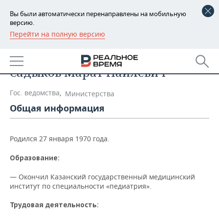
Вы были автоматически перенаправлены на мобильную
версию.
Перейти на полную версию
РЕГИОНЫ
Список персон
БАШКОРТОСТАН
НОВОСТИ
Садыков Марат Наилевич
ТАТАРСТАН
АНАЛИТИКА
Гос. ведомства
,
Министерства
УДМУРТИЯ
НОВОСТИ АНАЛИТИКИ
ЭКОНОМИКА
Общая информация
ДЕКЛАРАЦИИ О ДОХОДАХ
НОВОСТИ ЭКОНОМИКИ
ПРОМЫШЛЕННОСТЬ
Родился 27 января 1970 года.
КОРОЛИ ГОСЗАКАЗА ПФО
ФИНАНСЫ
НОВОСТИ
НЕДВИЖИМОСТЬ
ПРОМЫШЛЕННОСТИ
Образование:
ВУЗЫ ТАТАРСТАНА
БАНКИ
НОВОСТИ НЕДВИЖИМОСТИ
АВТО
— Окончил Казанский государственный медицинский
АГРОПРОМ
институт по специальности «педиатрия».
КОМУ ПРИНАДЛЕЖАТ
БЮДЖЕТ
НОВОСТИ АВТО
БИЗНЕС
ТОРГОВЫЕ ЦЕНТРЫ
МАШИНОСТРОЕНИЕ
Трудовая деятельность:
ТАТАРСТАНА
ИНВЕСТИЦИИ
НОВОСТИ БИЗНЕСА
ТЕХНОЛОГИИ