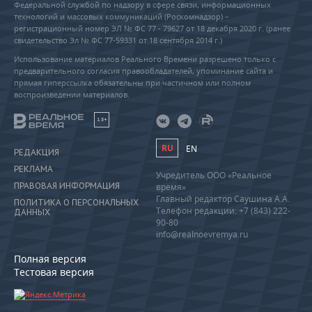
Федеральной службой по надзору в сфере связи, информационных
технологий и массовых коммуникаций (Роскомнадзор) –
регистрационный номер ЭЛ № ФС 77 - 79627 от 18 декабря 2020 г. (ранее
свидетельство Эл № ФС 77-59331 от 18 сентября 2014 г.)
Использование материалов Реального Времени разрешено только с
предварительного согласия правообладателей, упоминание сайта и
прямая гиперссылка обязательны при частичном или полном
воспроизведении материалов.
18+
RU
EN
РЕДАКЦИЯ
РЕКЛАМА
Учредитель ООО «Реальное
ПРАВОВАЯ ИНФОРМАЦИЯ
время»
Главный редактор Саушина А.А.
ПОЛИТИКА О ПЕРСОНАЛЬНЫХ
Телефон редакции: +7 (843) 222-
ДАННЫХ
90-80
info@realnoevremya.ru
Полная версия
Тестовая версия