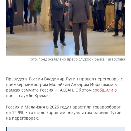
НЕФТЕХИМИЯ
РОЗНИЧНАЯ ТОРГОВЛЯ
НОВОСТИ ТЕХНОЛОГИЙ
МЕРОПРИЯТИЯ
НЕФТЬ
ТРАНСПОРТ
IT
НОВОСТИ МЕРОПРИЯТИЙ
СПОРТ
ОПК
УСЛУГИ
МЕДИА
ВЫЕЗДНАЯ РЕДАКЦИЯ
НОВОСТИ СПОРТА
ОБЩЕСТВО
ЭНЕРГЕТИКА
ТЕЛЕКОММУНИКАЦИИ
БИЗНЕС-БРАНЧИ
ФУТБОЛ
НОВОСТИ ОБЩЕСТВА
ФОТОГАЛЕРЕЯ
Фото: предоставлено пресс-службой раиса Татарстана
ONLINE-КОНФЕРЕНЦИИ
ХОККЕЙ
ВЛАСТЬ
СЮЖЕТЫ
ОТКРЫТАЯ ЛЕКЦИЯ
БАСКЕТБОЛ
ИНФРАСТРУКТУРА
СПРАВОЧНИК
Президент России Владимир Путин провел переговоры с
премьер-министром Малайзии Анваром Ибрагимом в
рамках саммита Россия — АСЕАН. Об этом
сообщили
в
ВОЛЕЙБОЛ
ИСТОРИЯ
СПИСОК ПЕРСОН
ПОЛНАЯ ВЕРСИЯ
пресс-службе Кремля.
КИБЕРСПОРТ
КУЛЬТУРА
СПИСОК КОМПАНИЙ
Россия и Малайзия в 2025 году нарастили товарооборот
на 12,9%, что стало хорошим результатом, заявил Путин
на переговорах.
ФИГУРНОЕ КАТАНИЕ
МЕДИЦИНА