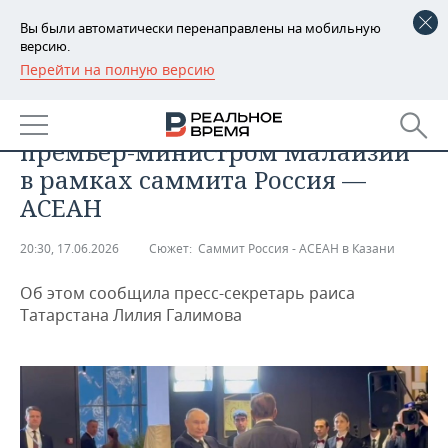
Вы были автоматически перенаправлены на мобильную
версию.
Перейти на полную версию
РЕГИОНЫ
ОБЩЕСТВО
Путин провел переговоры с
БАШКОРТОСТАН
НОВОСТИ
премьер-министром Малайзии
ТАТАРСТАН
АНАЛИТИКА
в рамках саммита Россия —
АСЕАН
УДМУРТИЯ
НОВОСТИ АНАЛИТИКИ
ЭКОНОМИКА
20:30, 17.06.2026
Сюжет:
Саммит Россия - АСЕАН в Казани
ДЕКЛАРАЦИИ О ДОХОДАХ
НОВОСТИ ЭКОНОМИКИ
ПРОМЫШЛЕННОСТЬ
Об этом сообщила пресс-секретарь раиса
КОРОЛИ ГОСЗАКАЗА ПФО
ФИНАНСЫ
НОВОСТИ
НЕДВИЖИМОСТЬ
Татарстана Лилия Галимова
ПРОМЫШЛЕННОСТИ
ВУЗЫ ТАТАРСТАНА
БАНКИ
НОВОСТИ НЕДВИЖИМОСТИ
АВТО
АГРОПРОМ
КОМУ ПРИНАДЛЕЖАТ
БЮДЖЕТ
НОВОСТИ АВТО
БИЗНЕС
ТОРГОВЫЕ ЦЕНТРЫ
МАШИНОСТРОЕНИЕ
ТАТАРСТАНА
ИНВЕСТИЦИИ
НОВОСТИ БИЗНЕСА
ТЕХНОЛОГИИ