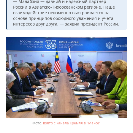
ВОДНЫЕ ВИДЫ СПОРТА
ОБРАЗОВАНИЕ
— Малайзия — давний и надежный партнер
России в Азиатско-Тихоокеанском регионе. Наше
взаимодействие неизменно выстраивается на
ХОККЕЙ С МЯЧОМ
ПРОИСШЕСТВИЯ
основе принципов обоюдного уважения и учета
интересов друг друга, — заявил президент России.
взято с канала Кремля в "Максе"