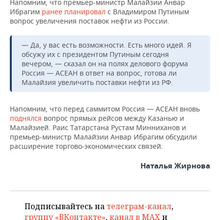
Напомним, что премьер-министр Малайзии Анвар
Ибрагим
ранее планировал
с Владимиром Путиным
вопрос увеличения поставок нефти из России.
— Да, у вас есть возможности. Есть много идей. Я
обсужу их с президентом Путиным сегодня
вечером, — сказал он на полях делового форума
Россия — АСЕАН в ответ на вопрос, готова ли
Малайзия увеличить поставки нефти из РФ.
Напомним, что перед саммитом Россия — АСЕАН вновь
поднялся
вопрос прямых рейсов между Казанью и
Малайзией. Раис Татарстана Рустам Минниханов и
премьер-министр Малайзии Анвар Ибрагим обсудили
расширение торгово-экономических связей.
Наталья Жирнова
Подписывайтесь на
телеграм-канал
,
группу «ВКонтакте»
,
канал в MAX
и