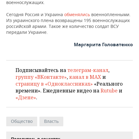
ВОДНЫЕ ВИДЫ СПОРТА
ОБРАЗОВАНИЕ
военнослужащих.
Сегодня Россия и Украина
обменялись
военнопленными.
ХОККЕЙ С МЯЧОМ
ПРОИСШЕСТВИЯ
Из украинского плена возвращены 195 военнослужащих
российской армии. Такое же количество солдат ВСУ
передали Украине.
Маргарита Головатенко
Подписывайтесь на
телеграм-канал
,
группу «ВКонтакте»
,
канал в MAX
и
страницу в «Одноклассниках»
«Реального
времени». Ежедневные видео на
Rutube
и
«Дзене»
.
Общество
Власть