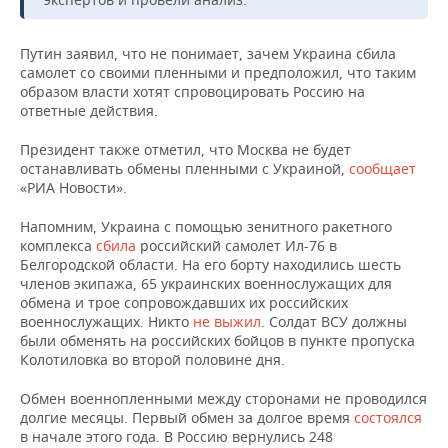
НЕФТЕХИМИЯ
РОЗНИЧНАЯ ТОРГОВЛЯ
НОВОСТИ ТЕХНОЛОГИЙ
МЕРОПРИЯТИЯ
НЕФТЬ
Путин заявил, что не понимает, зачем Украина сбила
самолет со своими пленными и предположил, что таким
ТРАНСПОРТ
IT
НОВОСТИ МЕРОПРИЯТИЙ
СПОРТ
образом власти хотят спровоцировать Россию на
ОПК
ответные действия.
УСЛУГИ
МЕДИА
ВЫЕЗДНАЯ РЕДАКЦИЯ
НОВОСТИ СПОРТА
ОБЩЕСТВО
ЭНЕРГЕТИКА
Президент также отметил, что Москва не будет
останавливать обмены пленными с Украиной,
сообщает
ТЕЛЕКОММУНИКАЦИИ
БИЗНЕС-БРАНЧИ
ФУТБОЛ
НОВОСТИ ОБЩЕСТВА
ФОТОГАЛЕРЕЯ
«РИА Новости».
ONLINE-КОНФЕРЕНЦИИ
ХОККЕЙ
ВЛАСТЬ
СЮЖЕТЫ
Напомним, Украина с помощью зенитного ракетного
комплекса
сбила
российский самолет Ил-76 в
Белгородской области. На его борту находились шесть
ОТКРЫТАЯ ЛЕКЦИЯ
БАСКЕТБОЛ
ИНФРАСТРУКТУРА
СПРАВОЧНИК
членов экипажа, 65 украинских военнослужащих для
обмена и трое сопровождавших их российских
ВОЛЕЙБОЛ
ИСТОРИЯ
СПИСОК ПЕРСОН
ПОЛНАЯ ВЕРСИЯ
военнослужащих. Никто
не выжил
. Солдат ВСУ должны
были обменять на российских бойцов в пункте пропуска
КИБЕРСПОРТ
КУЛЬТУРА
СПИСОК КОМПАНИЙ
Колотиловка во второй половине дня.
Обмен военнопленными между сторонами не проводился
ФИГУРНОЕ КАТАНИЕ
МЕДИЦИНА
долгие месяцы. Первый обмен за долгое время
состоялся
в начале этого года. В Россию вернулись 248