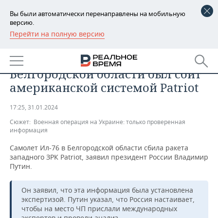
Вы были автоматически перенаправлены на мобильную
версию.
Перейти на полную версию
РЕГИОНЫ
ОБЩЕСТВО
Владимир Путин: Ил-76 в
БАШКОРТОСТАН
НОВОСТИ
Белгородской области был сбит
ТАТАРСТАН
АНАЛИТИКА
американской системой Patriot
УДМУРТИЯ
НОВОСТИ АНАЛИТИКИ
ЭКОНОМИКА
17:25, 31.01.2024
Сюжет:
Военная операция на Украине: только проверенная
ДЕКЛАРАЦИИ О ДОХОДАХ
НОВОСТИ ЭКОНОМИКИ
ПРОМЫШЛЕННОСТЬ
информация
КОРОЛИ ГОСЗАКАЗА ПФО
ФИНАНСЫ
НОВОСТИ
НЕДВИЖИМОСТЬ
Самолет Ил-76 в Белгородской области сбила ракета
ПРОМЫШЛЕННОСТИ
западного ЗРК Patriot, заявил президент России Владимир
Путин.
ВУЗЫ ТАТАРСТАНА
БАНКИ
НОВОСТИ НЕДВИЖИМОСТИ
АВТО
АГРОПРОМ
Он заявил, что эта информация была установлена
КОМУ ПРИНАДЛЕЖАТ
БЮДЖЕТ
НОВОСТИ АВТО
БИЗНЕС
ТОРГОВЫЕ ЦЕНТРЫ
МАШИНОСТРОЕНИЕ
экспертизой. Путин указал, что Россия настаивает,
ТАТАРСТАНА
чтобы на место ЧП прислали международных
ИНВЕСТИЦИИ
НОВОСТИ БИЗНЕСА
ТЕХНОЛОГИИ
экспертов и провели анализ.