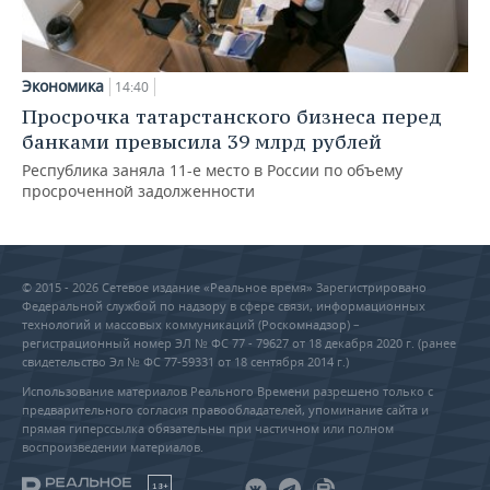
Экономика
14:40
Просрочка татарстанского бизнеса перед
банками превысила 39 млрд рублей
Республика заняла 11-е место в России по объему
просроченной задолженности
© 2015 - 2026 Сетевое издание «Реальное время» Зарегистрировано
Федеральной службой по надзору в сфере связи, информационных
технологий и массовых коммуникаций (Роскомнадзор) –
регистрационный номер ЭЛ № ФС 77 - 79627 от 18 декабря 2020 г. (ранее
свидетельство Эл № ФС 77-59331 от 18 сентября 2014 г.)
Использование материалов Реального Времени разрешено только с
предварительного согласия правообладателей, упоминание сайта и
прямая гиперссылка обязательны при частичном или полном
воспроизведении материалов.
18+