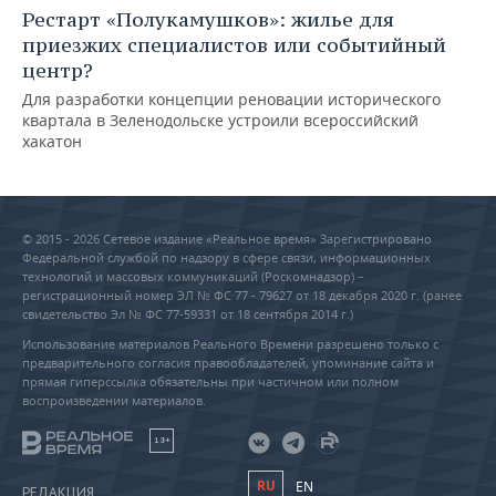
Рестарт «Полукамушков»: жилье для
приезжих специалистов или событийный
центр?
Для разработки концепции реновации исторического
квартала в Зеленодольске устроили всероссийский
хакатон
© 2015 - 2026 Сетевое издание «Реальное время» Зарегистрировано
Федеральной службой по надзору в сфере связи, информационных
технологий и массовых коммуникаций (Роскомнадзор) –
регистрационный номер ЭЛ № ФС 77 - 79627 от 18 декабря 2020 г. (ранее
свидетельство Эл № ФС 77-59331 от 18 сентября 2014 г.)
Использование материалов Реального Времени разрешено только с
предварительного согласия правообладателей, упоминание сайта и
прямая гиперссылка обязательны при частичном или полном
воспроизведении материалов.
18+
RU
EN
РЕДАКЦИЯ