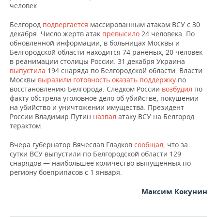
ВОДНЫЕ ВИДЫ СПОРТА
ОБРАЗОВАНИЕ
человек.
ХОККЕЙ С МЯЧОМ
ПРОИСШЕСТВИЯ
Белгород
подвергается
массированным атакам ВСУ с 30
декабря. Число жертв атак
превысило
24 человека. По
обновленной информации, в больницах Москвы и
Белгородской области находится 74 раненых, 20 человек
в реанимации столицы России. 31 декабря Украина
выпустила
194 снаряда по Белгородской области. Власти
Москвы
выразили готовность оказать поддержку
по
восстановлению Белгорода. Следком России
возбудил
по
факту обстрела уголовное дело об убийстве, покушении
на убийство и уничтожении имущества. Президент
России Владимир Путин
назвал
атаку ВСУ на Белгород
терактом.
Вчера губернатор Вячеслав Гладков
сообщал
, что за
сутки ВСУ выпустили по Белгородской области 129
снарядов — наибольшее количество выпущенных по
региону боеприпасов с 1 января.
Максим Кокунин