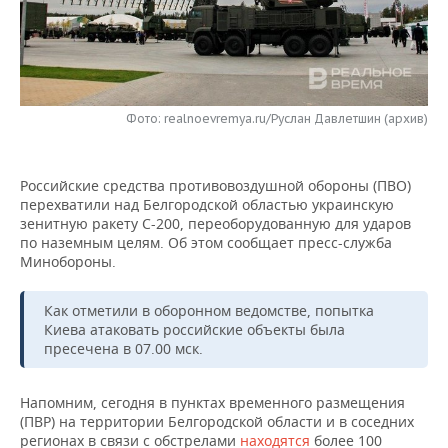
НЕФТЕХИМИЯ
РОЗНИЧНАЯ ТОРГОВЛЯ
НОВОСТИ ТЕХНОЛОГИЙ
МЕРОПРИЯТИЯ
НЕФТЬ
ТРАНСПОРТ
IT
НОВОСТИ МЕРОПРИЯТИЙ
СПОРТ
ОПК
Фото: realnoevremya.ru/Руслан Давлетшин (архив)
УСЛУГИ
МЕДИА
ВЫЕЗДНАЯ РЕДАКЦИЯ
НОВОСТИ СПОРТА
ОБЩЕСТВО
ЭНЕРГЕТИКА
ТЕЛЕКОММУНИКАЦИИ
БИЗНЕС-БРАНЧИ
ФУТБОЛ
НОВОСТИ ОБЩЕСТВА
ФОТОГАЛЕРЕЯ
Российские средства противовоздушной обороны (ПВО)
перехватили над Белгородской областью украинскую
ONLINE-КОНФЕРЕНЦИИ
ХОККЕЙ
ВЛАСТЬ
СЮЖЕТЫ
зенитную ракету С-200, переоборудованную для ударов
по наземным целям. Об этом сообщает пресс-служба
Минобороны.
ОТКРЫТАЯ ЛЕКЦИЯ
БАСКЕТБОЛ
ИНФРАСТРУКТУРА
СПРАВОЧНИК
Как отметили в оборонном ведомстве, попытка
ВОЛЕЙБОЛ
ИСТОРИЯ
СПИСОК ПЕРСОН
ПОЛНАЯ ВЕРСИЯ
Киева атаковать российские объекты была
пресечена в 07.00 мск.
КИБЕРСПОРТ
КУЛЬТУРА
СПИСОК КОМПАНИЙ
Напомним, сегодня в пунктах временного размещения
ФИГУРНОЕ КАТАНИЕ
МЕДИЦИНА
(ПВР) на территории Белгородской области и в соседних
регионах в связи с обстрелами
находятся
более 100