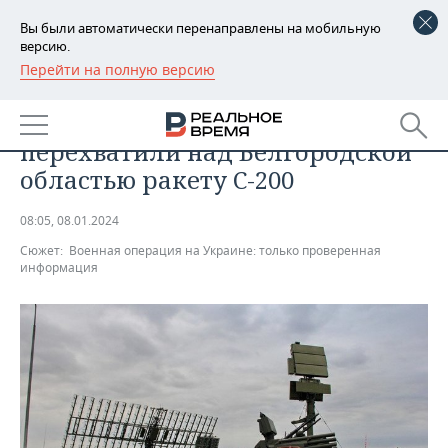
Вы были автоматически перенаправлены на мобильную
версию.
Перейти на полную версию
РЕГИОНЫ
ОБЩЕСТВО
Российские военные
БАШКОРТОСТАН
НОВОСТИ
перехватили над Белгородской
ТАТАРСТАН
АНАЛИТИКА
областью ракету С-200
УДМУРТИЯ
НОВОСТИ АНАЛИТИКИ
ЭКОНОМИКА
08:05, 08.01.2024
Сюжет:
Военная операция на Украине: только проверенная
ДЕКЛАРАЦИИ О ДОХОДАХ
НОВОСТИ ЭКОНОМИКИ
ПРОМЫШЛЕННОСТЬ
информация
КОРОЛИ ГОСЗАКАЗА ПФО
ФИНАНСЫ
НОВОСТИ
НЕДВИЖИМОСТЬ
ПРОМЫШЛЕННОСТИ
ВУЗЫ ТАТАРСТАНА
БАНКИ
НОВОСТИ НЕДВИЖИМОСТИ
АВТО
АГРОПРОМ
КОМУ ПРИНАДЛЕЖАТ
БЮДЖЕТ
НОВОСТИ АВТО
БИЗНЕС
ТОРГОВЫЕ ЦЕНТРЫ
МАШИНОСТРОЕНИЕ
ТАТАРСТАНА
ИНВЕСТИЦИИ
НОВОСТИ БИЗНЕСА
ТЕХНОЛОГИИ