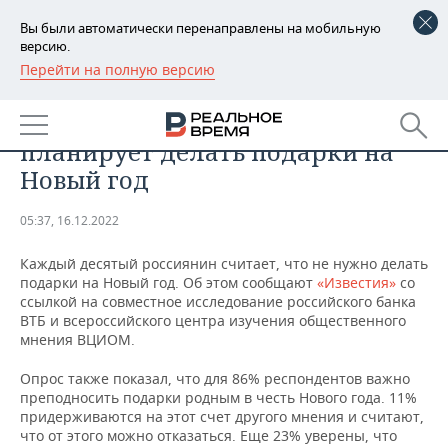
Вы были автоматически перенаправлены на мобильную
версию.
Перейти на полную версию
РЕГИОНЫ
ОБЩЕСТВО
Каждый десятый россиянин не
БАШКОРТОСТАН
НОВОСТИ
планирует делать подарки на
ТАТАРСТАН
АНАЛИТИКА
Новый год
УДМУРТИЯ
НОВОСТИ АНАЛИТИКИ
ЭКОНОМИКА
05:37, 16.12.2022
ДЕКЛАРАЦИИ О ДОХОДАХ
НОВОСТИ ЭКОНОМИКИ
ПРОМЫШЛЕННОСТЬ
Каждый десятый россиянин считает, что не нужно делать
подарки на Новый год. Об этом сообщают
«Известия»
со
КОРОЛИ ГОСЗАКАЗА ПФО
ФИНАНСЫ
НОВОСТИ
НЕДВИЖИМОСТЬ
ссылкой на совместное исследование российского банка
ПРОМЫШЛЕННОСТИ
ВТБ и всероссийского центра изучения общественного
мнения ВЦИОМ.
ВУЗЫ ТАТАРСТАНА
БАНКИ
НОВОСТИ НЕДВИЖИМОСТИ
АВТО
АГРОПРОМ
Опрос также показал, что для 86% респондентов важно
КОМУ ПРИНАДЛЕЖАТ
БЮДЖЕТ
НОВОСТИ АВТО
БИЗНЕС
преподносить подарки родным в честь Нового года. 11%
ТОРГОВЫЕ ЦЕНТРЫ
МАШИНОСТРОЕНИЕ
придерживаются на этот счет другого мнения и считают,
ТАТАРСТАНА
что от этого можно отказаться. Еще 23% уверены, что
ИНВЕСТИЦИИ
НОВОСТИ БИЗНЕСА
ТЕХНОЛОГИИ