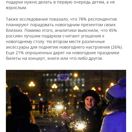
НЕФТЕХИМИЯ
подарки нужно делать в первую очередь детям, а не
взрослым.
РОЗНИЧНАЯ ТОРГОВЛЯ
НОВОСТИ ТЕХНОЛОГИЙ
МЕРОПРИЯТИЯ
НЕФТЬ
Также исследование показало, что 78% респондентов
ТРАНСПОРТ
IT
НОВОСТИ МЕРОПРИЯТИЙ
СПОРТ
планируют порадовать новогодним презентом своих
ОПК
близких. Помимо этого, аналитики выяснили, что 45%
россиян лучшим подарком считают угощения к
УСЛУГИ
МЕДИА
ВЫЕЗДНАЯ РЕДАКЦИЯ
НОВОСТИ СПОРТА
ОБЩЕСТВО
новогоднему столу. На втором месте различные
ЭНЕРГЕТИКА
аксессуары для поднятия новогоднего настроения (26%).
ТЕЛЕКОММУНИКАЦИИ
БИЗНЕС-БРАНЧИ
ФУТБОЛ
НОВОСТИ ОБЩЕСТВА
ФОТОГАЛЕРЕЯ
Еще 21% опрошенных дарят на новогодние праздники
билеты на концерт, книги или что-либо другое.
ONLINE-КОНФЕРЕНЦИИ
ХОККЕЙ
ВЛАСТЬ
СЮЖЕТЫ
ОТКРЫТАЯ ЛЕКЦИЯ
БАСКЕТБОЛ
ИНФРАСТРУКТУРА
СПРАВОЧНИК
ВОЛЕЙБОЛ
ИСТОРИЯ
СПИСОК ПЕРСОН
ПОЛНАЯ ВЕРСИЯ
КИБЕРСПОРТ
КУЛЬТУРА
СПИСОК КОМПАНИЙ
ФИГУРНОЕ КАТАНИЕ
МЕДИЦИНА