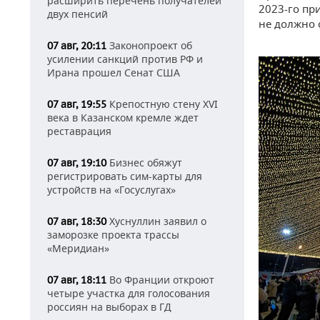
расширить перечень получателей
2023-го пр
двух пенсий
не должно о
Законопроект об
07 авг, 20:11
усилении санкций против РФ и
Ирана прошел Сенат США
Крепостную стену XVI
07 авг, 19:55
века в Казанском кремле ждет
реставрация
Бизнес обяжут
07 авг, 19:10
регистрировать сим-карты для
устройств на «Госуслугах»
Хуснуллин заявил о
07 авг, 18:30
заморозке проекта трассы
«Меридиан»
Во Франции откроют
07 авг, 18:11
четыре участка для голосования
россиян на выборах в ГД