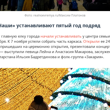
Фото: realnoevremya.ru/Максим Платонов
«Чаши» устанавливают пятый год подряд
у главную елку города
начали устанавливать
у центра семьи
ря. К 7 ноября успели собрать часть каркаса.
Открыли
ее 24
, пришедших на церемонию открытия, презентовали конце
— выступили певица Лейна и Анастасия Макарова, заслуже
атарстана Ильсия Бадретдинова и фолк-группа «Закария».