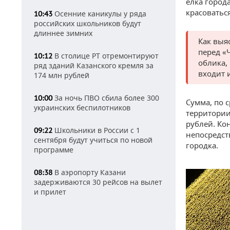
елка город
красоваться
Осенние каникулы у ряда
10:43
российских школьников будут
длиннее зимних
Как выя
перед «
В столице РТ отремонтируют
10:12
облика,
ряд зданий Казанского кремля за
входит 
174 млн рублей
За ночь ПВО сбила более 300
10:00
Сумма, по 
украинских беспилотников
территории
рублей. Ко
Школьники в России с 1
09:22
непосредст
сентября будут учиться по новой
городка.
программе
В аэропорту Казани
08:38
задерживаются 30 рейсов на вылет
и прилет