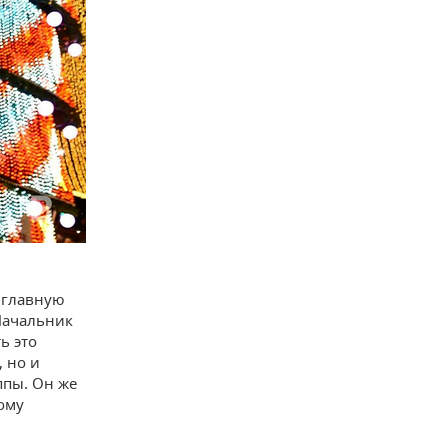
и главную
Начальник
ь это
, но и
ппы. Он же
тому