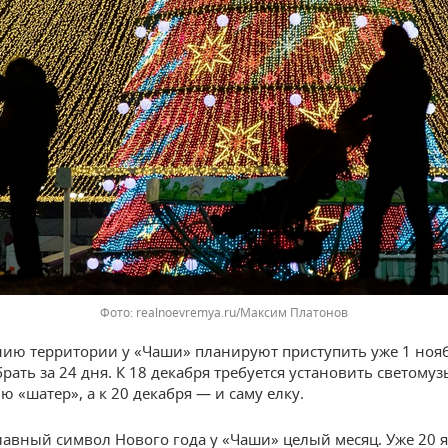
Фото: realnoevremya.ru/Максим Платонов
ию территории у «Чаши» планируют приступить уже 1 нояб
рать за 24 дня. К 18 декабря требуется установить светом
 «шатер», а к 20 декабря — и саму елку.
лавный символ Нового года у «Чаши» целый месяц. Уже 20 