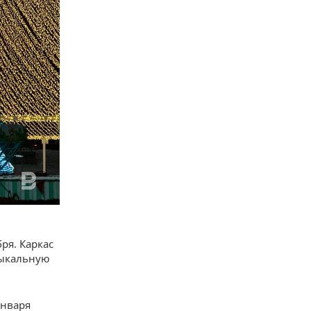
ря. Каркас
узыкальную
января