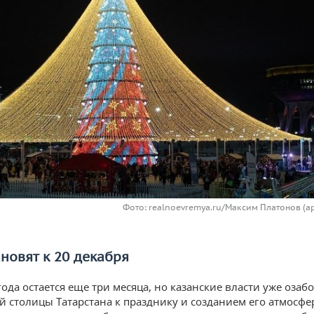
Фото: realnoevremya.ru/Максим Платонов (ар
ановят к 20 декабря
ода остается еще три месяца, но казанские власти уже озаб
й столицы Татарстана к празднику и созданием его атмосфе