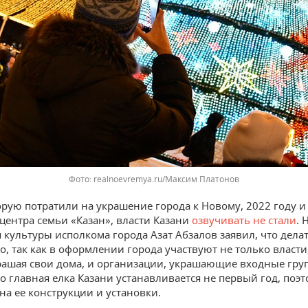
Фото: realnoevremya.ru/Максим Платонов
орую потратили на украшение города к Новому, 2022 году 
 центра семьи «Казан», власти Казани
озвучивать не стали
. 
 культуры исполкома города Азат Абзалов заявил, что делат
о, так как в оформлении города участвуют не только власти
рашая свои дома, и организации, украшающие входные гру
то главная елка Казани устанавливается не первый год, поэ
на ее конструкции и установки.