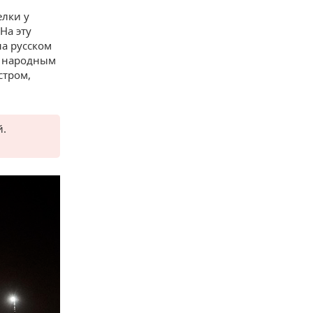
елки у
На эту
на русском
, народным
стром,
й.