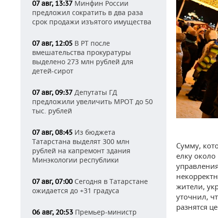
Минфин России
07 авг, 13:37
предложил сократить в два раза
срок продажи изъятого имущества
В РТ после
07 авг, 12:05
вмешательства прокуратуры
выделено 273 млн рублей для
детей-сирот
Депутаты ГД
07 авг, 09:37
предложили увеличить МРОТ до 50
тыс. рублей
Из бюджета
07 авг, 08:45
Татарстана выделят 300 млн
Сумму, кот
рублей на капремонт здания
елку около
Минэкологии республики
управления
некорректн
Сегодня в Татарстане
07 авг, 07:00
жители, ук
ожидается до +31 градуса
уточнил, ч
разнятся це
Премьер-министр
06 авг, 20:53