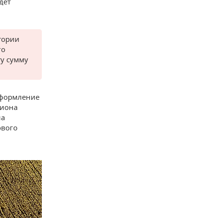
дет
тории
го
ту сумму
оформление
лиона
на
ового