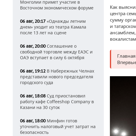
Монголии примет участие в
Как выясни
Восточном экономическом форуме
центра сем
сумму орга
«Однажды летним
06 авг, 20:17
и татарско
днем» уходит из театра Камала
ансамблем,
после 13 лет на сцене
вокалистам
Соглашение о
06 авг, 20:00
свободной торговле между ЕАЭС и
Главная
ОАЭ вступает в силу 6 октября
Впервы
В Набережных Челнах
06 авг, 19:12
представили нового председателя
городского суда
Суд приостановил
06 авг, 18:08
работу кафе Coffeeshop Company в
Казани на 30 суток
Минфин готов
06 авг, 18:00
уточнить налоговый учет затрат на
безопасность