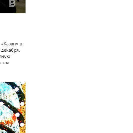
 «Казан» в
 декабря.
ртную
нная