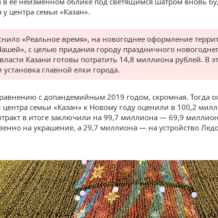
а в ее неизменном облике под светящимся шатром вновь бу
 у центра семьи «Казан».
снило «Реальное время», на новогоднее оформление терри
Чашей», с целью придания городу праздничного новогодне
 власти Казани готовы потратить 14,8 миллиона рублей. В э
и установка главной елки города.
сравнению с допандемийным 2019 годом, скромная. Тогда 
 центра семьи «Казан» к Новому году оценили в 100,2 мил
нтракт в итоге заключили на 99,7 миллиона — 69,9 миллио
венно на украшение, а 29,7 миллиона — на устройство Лед