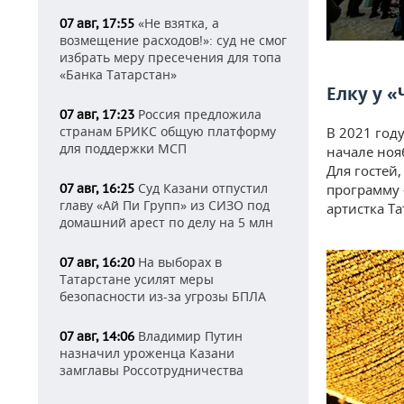
«Не взятка, а
07 авг, 17:55
возмещение расходов!»: суд не смог
избрать меру пресечения для топа
«Банка Татарстан»
Елку у 
Россия предложила
07 авг, 17:23
странам БРИКС общую платформу
В 2021 год
для поддержки МСП
начале нояб
Для гостей
Суд Казани отпустил
07 авг, 16:25
программу 
главу «Ай Пи Групп» из СИЗО под
артистка Т
домашний арест по делу на 5 млн
На выборах в
07 авг, 16:20
Татарстане усилят меры
безопасности из-за угрозы БПЛА
Владимир Путин
07 авг, 14:06
назначил уроженца Казани
замглавы Россотрудничества