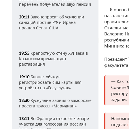
перечень получателей двух пенсий
— Я очень 
назначению
Законопроект об усилении
20:11
правительс
санкций против РФ и Ирана
Отдельные 
прошел Сенат США
Валерию Ни
республики
Миннихано
Крепостную стену XVI века в
19:55
Казанском кремле ждет
Президент 
реставрация
факультета
Бизнес обяжут
19:10
— Как т
регистрировать сим-карты для
Совете 
устройств на «Госуслугах»
ректору
задачи.
Хуснуллин заявил о заморозке
18:30
проекта трассы «Меридиан»
Напомни
Во Франции откроют четыре
18:11
участка для голосования россиян
неделе