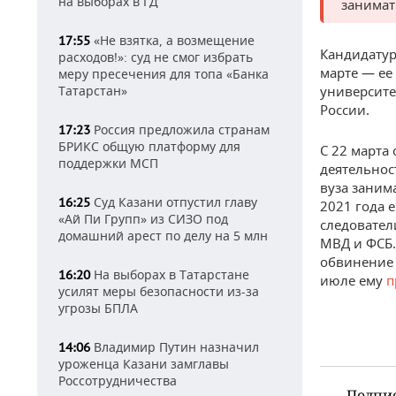
на выборах в ГД
занимат
«Не взятка, а возмещение
17:55
Кандидатур
расходов!»: суд не смог избрать
марте — ее
меру пресечения для топа «Банка
Татарстан»
университе
России.
Россия предложила странам
17:23
БРИКС общую платформу для
С 22 марта
поддержки МСП
деятельно
вуза занима
Суд Казани отпустил главу
16:25
2021 года 
«Ай Пи Групп» из СИЗО под
следовател
домашний арест по делу на 5 млн
МВД и ФСБ
обвинение в
На выборах в Татарстане
16:20
июле ему
п
усилят меры безопасности из-за
угрозы БПЛА
Владимир Путин назначил
14:06
уроженца Казани замглавы
Россотрудничества
Подпи