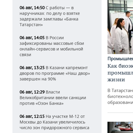
С работы — в
06 авг, 14:50
наручниках: по делу о взятке
задержали замглавы «Банка
Татарстан»
В России
06 авг, 14:05
зафиксированы массовые сбои
онлайн-сервисов и мобильной
связи
Промышле
Как биоэ
В Казани капремонт
06 авг, 13:25
промышле
дворов по программе «Наш двор»
жизни
завершен на 90%
В Татарста
Власти
06 авг, 12:29
биотехноло
Великобритании ввели санкции
образовани
против «Озон Банка»
На участке М-12 от
06 авг, 12:15
Москвы до Казани увеличилось
число зон придорожного сервиса