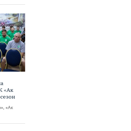
ла
К «Ак
 сезон
», «Ак