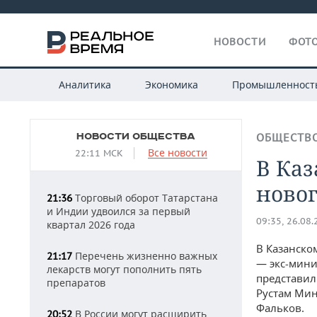
НОВОСТИ
ФОТО
Аналитика
Экономика
Промышленност
НОВОСТИ ОБЩЕСТВА
ОБЩЕСТВ
Все новости
22:11 МСК
В Ка
новог
Торговый оборот Татарстана
21:36
и Индии удвоился за первый
09:35, 26.08
квартал 2026 года
В Казанско
Перечень жизненно важных
21:17
— экс-мини
лекарств могут пополнить пять
представил
препаратов
Рустам Мин
Фальков.
В России могут расширить
20:52