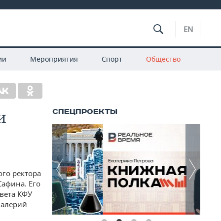
EN
ии
Мероприятия
Спорт
Общество
и
го ректора
Сафина. Его
вета КФУ
Валерий