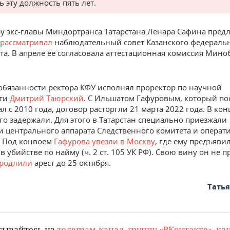
ь эту должность пять лет.
у экс-главы Миндортранса Татарстана Ленара Сафина предл
рассматривал
наблюдательный совет Казанского федераль
та. В апреле ее согласовала аттестационная комиссия Мин
 обязанности ректора КФУ исполнял проректор по научной
сти
Дмитрий Таюрский
. С Ильшатом Гафуровым, который пос
л с 2010 года, договор расторгли 21 марта 2022 года. В кон
его задержали. Для этого в Татарстан специально приезжали
и центрального аппарата Следственного комитета и операт
. Под конвоем
Гафурова увезли в Москву
, где ему предъяви
 убийстве по найму (ч. 2 ст. 105 УК РФ). Свою вину он не п
родлили
арест до 25 октября.
Тать
сывайтесь на
телеграм-канал
,
группу «ВКонтакте»
,
кан