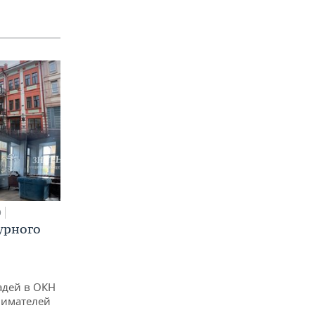
0
урного
адей в ОКН
нимателей