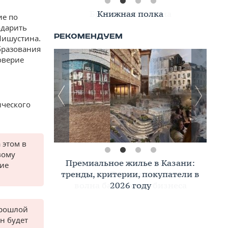
Книжная полка
ие по
одарить
Мишустина.
бразования
оверие
ического
 этом в
вому
Премиальное жилье в Казани:
шие
тренды, критерии, покупатели в
2026 году
прошлой
н будет