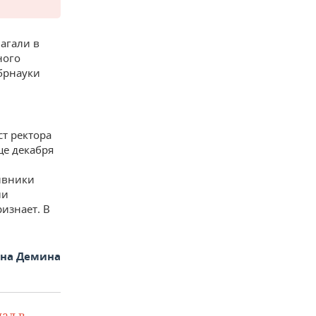
агали в
ного
обрнауки
т ректора
це декабря
ивники
ли
ризнает. В
яна Демина
ал в