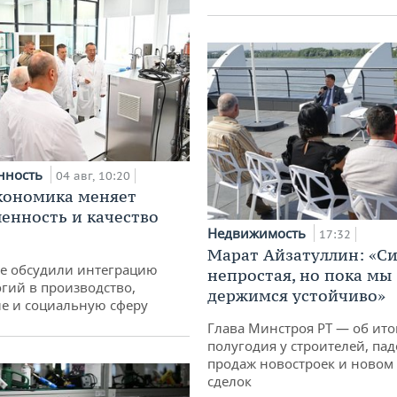
нность
04 авг, 10:20
кономика меняет
нность и качество
Недвижимость
17:32
Марат Айзатуллин: «С
не обсудили интеграцию
непростая, но пока мы
гий в производство,
держимся устойчиво»
е и социальную сферу
Глава Минстроя РТ — об ито
полугодия у строителей, па
продаж новостроек и новом 
сделок