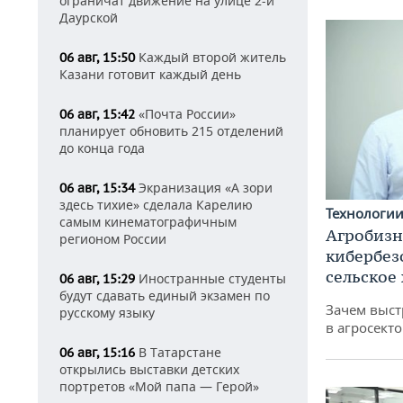
ограничат движение на улице 2-й
Даурской
Каждый второй житель
06 авг, 15:50
Казани готовит каждый день
«Почта России»
06 авг, 15:42
планирует обновить 215 отделений
до конца года
Экранизация «А зори
06 авг, 15:34
здесь тихие» сделала Карелию
Технологи
самым кинематографичным
Агробизн
регионом России
кибербез
сельское
Иностранные студенты
06 авг, 15:29
будут сдавать единый экзамен по
Зачем выст
русскому языку
в агросекто
В Татарстане
06 авг, 15:16
открылись выставки детских
портретов «Мой папа — Герой»