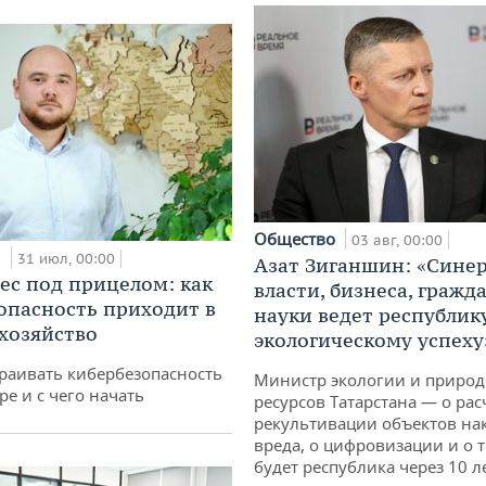
Общество
03 авг, 00:00
и
31 июл, 00:00
Азат Зиганшин: «Сине
ес под прицелом: как
власти, бизнеса, гражд
опасность приходит в
науки ведет республик
 хозяйство
экологическому успеху
раивать кибербезопасность
Министр экологии и приро
ре и с чего начать
ресурсов Татарстана — о рас
рекультивации объектов на
вреда, о цифровизации и о т
будет республика через 10 л