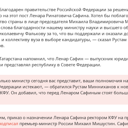
благодарен правительствe Российской Федерации за решен
 на этот пост Ленара Ринатовича Сафина. Хотел бы поблаг
тво страны в лице председателя Михаила Владимировича 
слова благодарности нашему министру науки и высшего о
колаевичу Фалькову за то, что вы поддержали и оказали д
 и коллективу вуза в выборе кандидатуры, — сказал Рустам
в.
Татарстана напомнил, что Ленар Сафин — выпускник юрид
 и представлял республику в Совете Федерации.
олько министр сегодня вас представит, ваши полномочия на
Федерации истекают, — обратился Рустам Минниханов к но
 КФУ. Он добавил, что перед Ленаром Сафиным стоят боль
м, приказ о назначении Ленара Сафина ректором КФУ на 
подписал
премьер-министр России Михаил Мишустин. Сафи