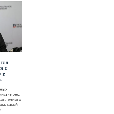
ргия
ан и
у к
»
дных
чистке рек,
копленного
ом, какой
ет