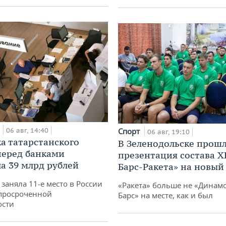
а
06 авг, 14:40
Спорт
06 авг, 19:10
а татарстанского
В Зеленодольске прош
перед банками
презентация состава Х
а 39 млрд рублей
Барс-Ракета» на новый
заняла 11-е место в России
«Ракета» больше не «Динамо
просроченной
Барс» на месте, как и был
ости