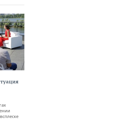
итуация
гах
дении
всплеске