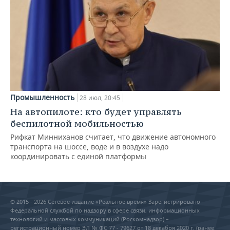
Промышленность
28 июл, 20:45
На автопилоте: кто будет управлять
беспилотной мобильностью
Рифкат Минниханов считает, что движение автономного
транспорта на шоссе, воде и в воздухе надо
координировать с единой платформы
© 2015 - 2026 Сетевое издание «Реальное время» Зарегистрировано
Федеральной службой по надзору в сфере связи, информационных
технологий и массовых коммуникаций (Роскомнадзор) –
регистрационный номер ЭЛ № ФС 77 - 79627 от 18 декабря 2020 г. (ранее