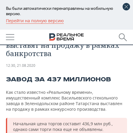
Вы были автоматически перенаправлены на мобильную
версию.
Перейти на полную версию
РЕГИОНЫ
БИЗНЕС
Васильевский стекольный завод
БАШКОРТОСТАН
НОВОСТИ
выставят на продажу в рамках
ТАТАРСТАН
АНАЛИТИКА
банкротства
УДМУРТИЯ
НОВОСТИ АНАЛИТИКИ
ЭКОНОМИКА
12:30, 21.08.2020
ДЕКЛАРАЦИИ О ДОХОДАХ
НОВОСТИ ЭКОНОМИКИ
ПРОМЫШЛЕННОСТЬ
ЗАВОД ЗА 437 МИЛЛИОНОВ
КОРОЛИ ГОСЗАКАЗА ПФО
ФИНАНСЫ
НОВОСТИ
НЕДВИЖИМОСТЬ
Как стало известно «Реальному времени»,
ПРОМЫШЛЕННОСТИ
имущественный комплекс Васильевского стекольного
ВУЗЫ ТАТАРСТАНА
БАНКИ
НОВОСТИ НЕДВИЖИМОСТИ
АВТО
завода в Зеленодольском районе Татарстана выставлен
АГРОПРОМ
на продажу в рамках конкурсного производства.
КОМУ ПРИНАДЛЕЖАТ
БЮДЖЕТ
НОВОСТИ АВТО
БИЗНЕС
ТОРГОВЫЕ ЦЕНТРЫ
МАШИНОСТРОЕНИЕ
Начальная цена торгов составит 436,9 млн руб.,
ТАТАРСТАНА
однако сами торги пока еще не объявлены.
ИНВЕСТИЦИИ
НОВОСТИ БИЗНЕСА
ТЕХНОЛОГИИ