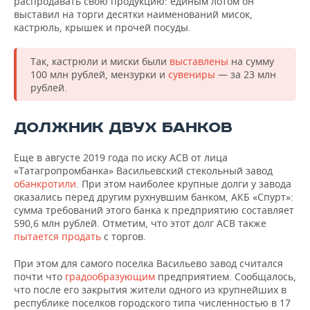
распродавать свою продукцию: единым лотом он
ВОДНЫЕ ВИДЫ СПОРТА
ОБРАЗОВАНИЕ
выставил на торги десятки наименований мисок,
кастрюль, крышек и прочей посуды.
ХОККЕЙ С МЯЧОМ
ПРОИСШЕСТВИЯ
Так, кастрюли и миски были
выставлены
на сумму
100 млн рублей, мензурки и
сувениры
— за 23 млн
рублей.
ДОЛЖНИК ДВУХ БАНКОВ
Еще в августе 2019 года по иску АСВ от лица
«Татагропромбанка» Васильевский стекольный завод
обанкротили
. При этом наиболее крупные долги у завода
оказались перед другим рухнувшим банком, АКБ «Спурт»:
сумма требований этого банка к предприятию составляет
590,6 млн рублей. Отметим, что этот долг АСВ также
пытается продать
с торгов.
При этом для самого поселка Васильево завод считался
почти что
градообразующим
предприятием. Сообщалось,
что после его закрытия жители одного из крупнейших в
республике поселков городского типа численностью в 17