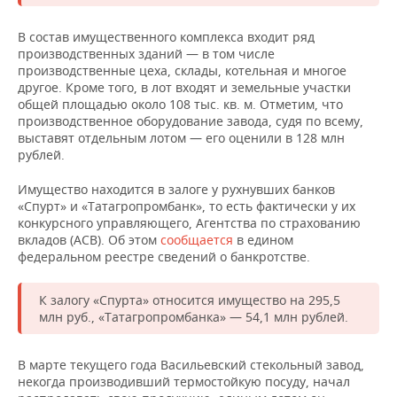
НЕФТЕХИМИЯ
РОЗНИЧНАЯ ТОРГОВЛЯ
НОВОСТИ ТЕХНОЛОГИЙ
МЕРОПРИЯТИЯ
В состав имущественного комплекса входит ряд
НЕФТЬ
производственных зданий — в том числе
производственные цеха, склады, котельная и многое
ТРАНСПОРТ
IT
НОВОСТИ МЕРОПРИЯТИЙ
СПОРТ
ОПК
другое. Кроме того, в лот входят и земельные участки
общей площадью около 108 тыс. кв. м. Отметим, что
УСЛУГИ
МЕДИА
ВЫЕЗДНАЯ РЕДАКЦИЯ
НОВОСТИ СПОРТА
ОБЩЕСТВО
производственное оборудование завода, судя по всему,
ЭНЕРГЕТИКА
выставят отдельным лотом — его оценили в 128 млн
рублей.
ТЕЛЕКОММУНИКАЦИИ
БИЗНЕС-БРАНЧИ
ФУТБОЛ
НОВОСТИ ОБЩЕСТВА
ФОТОГАЛЕРЕЯ
Имущество находится в залоге у рухнувших банков
ONLINE-КОНФЕРЕНЦИИ
ХОККЕЙ
ВЛАСТЬ
СЮЖЕТЫ
«Спурт» и «Татагропромбанк», то есть фактически у их
конкурсного управляющего, Агентства по страхованию
ОТКРЫТАЯ ЛЕКЦИЯ
БАСКЕТБОЛ
ИНФРАСТРУКТУРА
СПРАВОЧНИК
вкладов (АСВ). Об этом
сообщается
в едином
федеральном реестре сведений о банкротстве.
ВОЛЕЙБОЛ
ИСТОРИЯ
СПИСОК ПЕРСОН
ПОЛНАЯ ВЕРСИЯ
К залогу «Спурта» относится имущество на 295,5
млн руб., «Татагропромбанка» — 54,1 млн рублей.
КИБЕРСПОРТ
КУЛЬТУРА
СПИСОК КОМПАНИЙ
ФИГУРНОЕ КАТАНИЕ
МЕДИЦИНА
В марте текущего года Васильевский стекольный завод,
некогда производивший термостойкую посуду, начал