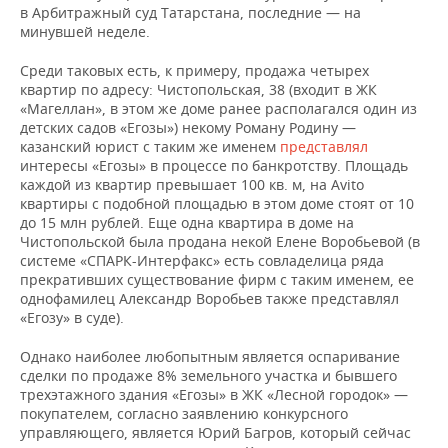
НЕФТЕХИМИЯ
в Арбитражный суд Татарстана, последние — на
минувшей неделе.
РОЗНИЧНАЯ ТОРГОВЛЯ
НОВОСТИ ТЕХНОЛОГИЙ
МЕРОПРИЯТИЯ
НЕФТЬ
Среди таковых есть, к примеру, продажа четырех
ТРАНСПОРТ
IT
НОВОСТИ МЕРОПРИЯТИЙ
СПОРТ
квартир по адресу: Чистопольская, 38 (входит в ЖК
ОПК
«Магеллан», в этом же доме ранее располагался один из
детских садов «Егозы») некому Роману Родину —
УСЛУГИ
МЕДИА
ВЫЕЗДНАЯ РЕДАКЦИЯ
НОВОСТИ СПОРТА
ОБЩЕСТВО
ЭНЕРГЕТИКА
казанский юрист с таким же именем
представлял
интересы «Егозы» в процессе по банкротству. Площадь
ТЕЛЕКОММУНИКАЦИИ
БИЗНЕС-БРАНЧИ
ФУТБОЛ
НОВОСТИ ОБЩЕСТВА
ФОТОГАЛЕРЕЯ
каждой из квартир превышает 100 кв. м, на Avito
квартиры с подобной площадью в этом доме стоят от 10
ONLINE-КОНФЕРЕНЦИИ
ХОККЕЙ
ВЛАСТЬ
СЮЖЕТЫ
до 15 млн рублей. Еще одна квартира в доме на
Чистопольской была продана некой Елене Воробьевой (в
системе «СПАРК-Интерфакс» есть совладелица ряда
ОТКРЫТАЯ ЛЕКЦИЯ
БАСКЕТБОЛ
ИНФРАСТРУКТУРА
СПРАВОЧНИК
прекративших существование фирм с таким именем, ее
однофамилец Александр Воробьев также представлял
ВОЛЕЙБОЛ
ИСТОРИЯ
СПИСОК ПЕРСОН
ПОЛНАЯ ВЕРСИЯ
«Егозу» в суде).
Однако наиболее любопытным является оспаривание
КИБЕРСПОРТ
КУЛЬТУРА
СПИСОК КОМПАНИЙ
сделки по продаже 8% земельного участка и бывшего
трехэтажного здания «Егозы» в ЖК «Лесной городок» —
ФИГУРНОЕ КАТАНИЕ
МЕДИЦИНА
покупателем, согласно заявлению конкурсного
управляющего, является Юрий Багров, который сейчас