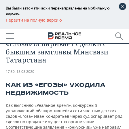
Вы были автоматически перенаправлены на мобильную
версию.
Перейти на полную версию
РЕГИОНЫ
ОБЩЕСТВО
«Конкурсник» частного детсада
БАШКОРТОСТАН
НОВОСТИ
«Егоза» оспаривает сделки с
ТАТАРСТАН
АНАЛИТИКА
бывшим замглавы Минсвязи
Татарстана
УДМУРТИЯ
НОВОСТИ АНАЛИТИКИ
ЭКОНОМИКА
17:30, 18.08.2020
ДЕКЛАРАЦИИ О ДОХОДАХ
НОВОСТИ ЭКОНОМИКИ
ПРОМЫШЛЕННОСТЬ
КАК ИЗ «ЕГОЗЫ» УХОДИЛА
КОРОЛИ ГОСЗАКАЗА ПФО
ФИНАНСЫ
НОВОСТИ
НЕДВИЖИМОСТЬ
ПРОМЫШЛЕННОСТИ
НЕДВИЖИМОСТЬ
ВУЗЫ ТАТАРСТАНА
БАНКИ
НОВОСТИ НЕДВИЖИМОСТИ
АВТО
АГРОПРОМ
Как выяснило «Реальное время», конкурсный
управляющий обанкротившейся сети частных детских
КОМУ ПРИНАДЛЕЖАТ
БЮДЖЕТ
НОВОСТИ АВТО
БИЗНЕС
садов «Егоза» Иван Кондратьев через суд оспаривает ряд
ТОРГОВЫЕ ЦЕНТРЫ
МАШИНОСТРОЕНИЕ
сделок по продаже имущества организации.
ТАТАРСТАНА
ИНВЕСТИЦИИ
НОВОСТИ БИЗНЕСА
ТЕХНОЛОГИИ
Соответствующие заявления «конкурсник» уже направил