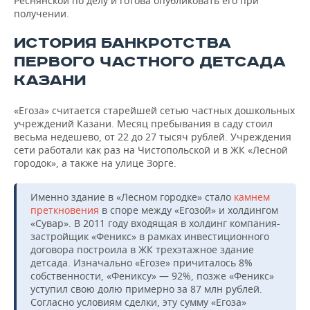
Реснянской по делу и готова опубликовать его при
получении.
ИСТОРИЯ БАНКРОТСТВА
ПЕРВОГО ЧАСТНОГО ДЕТСАДА
КАЗАНИ
«Егоза» считается старейшей сетью частных дошкольных
учреждений Казани. Месяц пребывания в саду стоил
весьма недешево, от 22 до 27 тысяч рублей. Учреждения
сети работали как раз на Чистопольской и в ЖК «Лесной
городок», а также на улице Зорге.
Именно здание в «Лесном городке» стало
камнем
преткновения
в споре между «Егозой» и холдингом
«Сувар». В 2011 году входящая в холдинг компания-
застройщик «Феникс» в рамках инвестиционного
договора построила в ЖК трехэтажное здание
детсада. Изначально «Егозе» причиталось 8%
собственности, «Фениксу» — 92%, позже «Феникс»
уступил свою долю примерно за 87 млн рублей.
Согласно условиям сделки, эту сумму «Егоза»