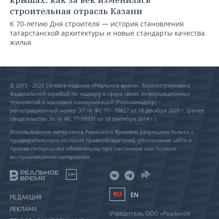
строительная отрасль Казани
К 70-летию Дня строителя — история становления
татарстанской архитектуры и новые стандарты качества
жилья
© 2015 - 2026 Сетевое издание «Реальное время» Зарегистрировано
Федеральной службой по надзору в сфере связи, информационных
технологий и массовых коммуникаций (Роскомнадзор) –
регистрационный номер ЭЛ № ФС 77 - 79627 от 18 декабря 2020 г. (ранее
свидетельство Эл № ФС 77-59331 от 18 сентября 2014 г.)
Использование материалов Реального Времени разрешено только с
предварительного согласия правообладателей, упоминание сайта и
прямая гиперссылка обязательны при частичном или полном
воспроизведении материалов.
18+
RU
EN
РЕДАКЦИЯ
РЕКЛАМА
Учредитель ООО «Реальное