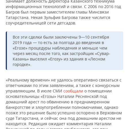
ВОДНЫЕ ВИДЫ СПОРТА
ОБРАЗОВАНИЕ
занимает должность директора Казанского техникума
информационных технологий и связи. С 2006 по 2016 год
Багров был первым заместителем главы Минсвязи
ХОККЕЙ С МЯЧОМ
ПРОИСШЕСТВИЯ
Татарстана. Некая Зульфия Багрова также числится
соучредительницей сети детсадов.
Все эти сделки были заключены 9—10 сентября
2019 года — то есть за полгода до введения в
«Егозе» процедуры наблюдения и меньше чем
через месяц после того, как застройщик «Сувар-
Казань» выселил «Егозу» из здания в «Лесном
городке».
«Реальному времени» не удалось оперативно связаться с
ответчиками по этим заявлениям, а также с конкурсным
управляющим. В июле СМИ
сообщали
о помещении
основательницы «Егозы» Наталии Реснянской под
домашний арест по обвинению в преднамеренном
банкротстве и злоупотреблении полномочиями, однако
позже это решение было успешно оспорено в Верховном
суде Татарстана, и сейчас она под домашним арестом не
находится. Редакция ожидает комментария Наталии