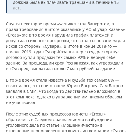
должна была выплачивать траншами в течение 15
лет.
Спустя некоторое время «Феникс» стал банкротом, а
права требования в итоге оказались у АО «Сувар-Казань».
«Егоза» же в то время нарушила график платежей и
допустила сильные просрочки, что стало основанием для
исков со стороны «Сувара». В итоге в конце 2018-го —
начале 2019 года «Сувар-Казань» через суд расторгнул
договор купли-продажи тех самых 92% и вернул себе
здание. За прошедший срок Реснянская, как утверждали
в «Суваре», выплатила около 7 млн рублей за здание.
В то же время стала известна и судьба тех самых 8% —
выяснилось, что они отошли Юрию Багрову. Сам Багров
заявлял в СМИ, что когда-то действительно вложился в
этот комплекс, однако в управлении им никоим образом
не участвовал.
После этих судебных процессов юристы «Егозы»
обратились в Следком с заявлением о возбуждении
уголовного дела по статье «Мошенничество» в
отношении неопределенного круга лиц компании «Сувар-