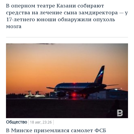
НЕФТЕХИМИЯ
В оперном театре Казани собирают
РОЗНИЧНАЯ ТОРГОВЛЯ
НОВОСТИ ТЕХНОЛОГИЙ
МЕРОПРИЯТИЯ
средства на лечение сына замдиректора — у
НЕФТЬ
17-летнего юноши обнаружили опухоль
ТРАНСПОРТ
IT
НОВОСТИ МЕРОПРИЯТИЙ
СПОРТ
мозга
ОПК
УСЛУГИ
МЕДИА
ВЫЕЗДНАЯ РЕДАКЦИЯ
НОВОСТИ СПОРТА
ОБЩЕСТВО
ЭНЕРГЕТИКА
ТЕЛЕКОММУНИКАЦИИ
БИЗНЕС-БРАНЧИ
ФУТБОЛ
НОВОСТИ ОБЩЕСТВА
ФОТОГАЛЕРЕЯ
ONLINE-КОНФЕРЕНЦИИ
ХОККЕЙ
ВЛАСТЬ
СЮЖЕТЫ
ОТКРЫТАЯ ЛЕКЦИЯ
БАСКЕТБОЛ
ИНФРАСТРУКТУРА
СПРАВОЧНИК
ВОЛЕЙБОЛ
ИСТОРИЯ
СПИСОК ПЕРСОН
ПОЛНАЯ ВЕРСИЯ
КИБЕРСПОРТ
КУЛЬТУРА
СПИСОК КОМПАНИЙ
ФИГУРНОЕ КАТАНИЕ
МЕДИЦИНА
Общество
18 авг, 23:26
В Минске приземлился самолет ФСБ