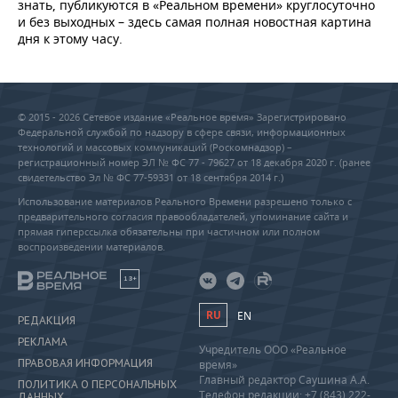
знать, публикуются в «Реальном времени» круглосуточно
и без выходных – здесь самая полная новостная картина
дня к этому часу.
© 2015 - 2026 Сетевое издание «Реальное время» Зарегистрировано
Федеральной службой по надзору в сфере связи, информационных
технологий и массовых коммуникаций (Роскомнадзор) –
регистрационный номер ЭЛ № ФС 77 - 79627 от 18 декабря 2020 г. (ранее
свидетельство Эл № ФС 77-59331 от 18 сентября 2014 г.)
Использование материалов Реального Времени разрешено только с
предварительного согласия правообладателей, упоминание сайта и
прямая гиперссылка обязательны при частичном или полном
воспроизведении материалов.
18+
RU
EN
РЕДАКЦИЯ
РЕКЛАМА
Учредитель ООО «Реальное
ПРАВОВАЯ ИНФОРМАЦИЯ
время»
Главный редактор Саушина А.А.
ПОЛИТИКА О ПЕРСОНАЛЬНЫХ
Телефон редакции: +7 (843) 222-
ДАННЫХ