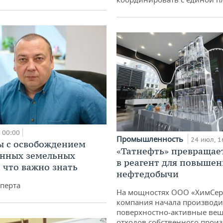
00:00
Промышленность
24 июл, 1
 с освобождением
«Татнефть» превращае
анных земельных
в реагент для повышен
: что важно знать
нефтедобычи
перта
На мощностях ООО «ХимСер
компания начала производи
поверхностно-активные вещ
отходов собственного произ