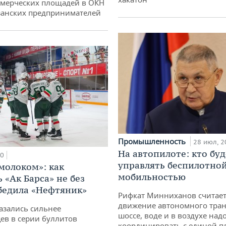
ммерческих площадей в ОКН
занских предпринимателей
Промышленность
28 июл, 2
На автопилоте: кто буд
00
управлять беспилотно
 молоком»: как
мобильностью
 «Ак Барса» не без
бедила «Нефтяник»
Рифкат Минниханов считает
движение автономного тран
азались сильнее
шоссе, воде и в воздухе над
ев в серии буллитов
координировать с единой 