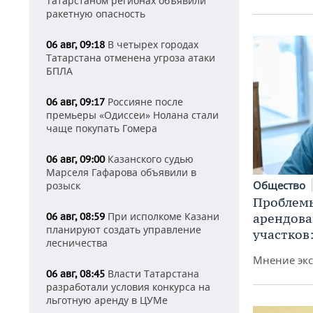
Татарстаном регионах объявили
ракетную опасность
В четырех городах
06 авг, 09:18
Татарстана отменена угроза атаки
БПЛА
Россияне после
06 авг, 09:17
премьеры «Одиссеи» Нолана стали
чаще покупать Гомера
Казанского судью
06 авг, 09:00
Марселя Гафарова объявили в
Общество
розыск
Проблемы
При исполкоме Казани
06 авг, 08:59
арендов
планируют создать управление
участков
лесничества
Мнение экс
Власти Татарстана
06 авг, 08:45
разработали условия конкурса на
льготную аренду в ЦУМе