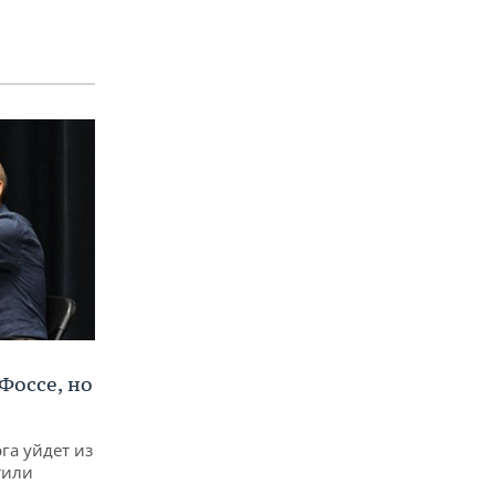
Фоссе, но
га уйдет из
тили