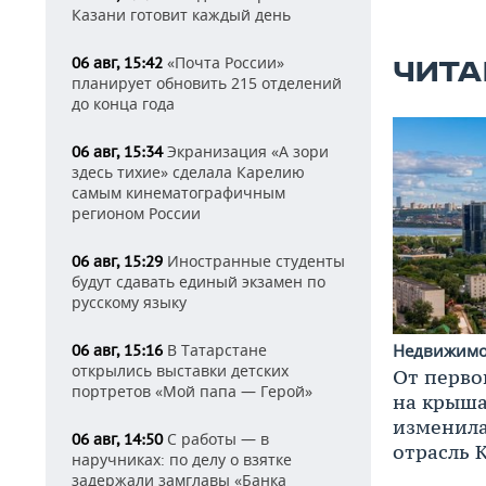
Казани готовит каждый день
«Почта России»
06 авг, 15:42
ЧИТА
планирует обновить 215 отделений
до конца года
Экранизация «А зори
06 авг, 15:34
здесь тихие» сделала Карелию
самым кинематографичным
регионом России
Иностранные студенты
06 авг, 15:29
будут сдавать единый экзамен по
русскому языку
В Татарстане
Недвижим
06 авг, 15:16
открылись выставки детских
От перво
портретов «Мой папа — Герой»
на крышах
изменила
С работы — в
06 авг, 14:50
отрасль 
наручниках: по делу о взятке
задержали замглавы «Банка