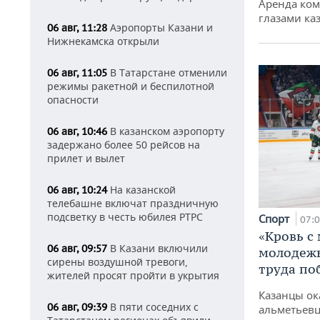
Аренда ко
глазами ка
Аэропорты Казани и
06 авг, 11:28
Нижнекамска открыли
В Татарстане отменили
06 авг, 11:05
режимы ракетной и беспилотной
опасности
В казанском аэропорту
06 авг, 10:46
задержано более 50 рейсов на
прилет и вылет
На казанской
06 авг, 10:24
телебашне включат праздничную
подсветку в честь юбилея РТРС
Спорт
07:
«Кровь с
В Казани включили
06 авг, 09:57
молодежь
сирены воздушной тревоги,
труда по
жителей просят пройти в укрытия
Казанцы ок
В пяти соседних с
06 авг, 09:39
альметьевц