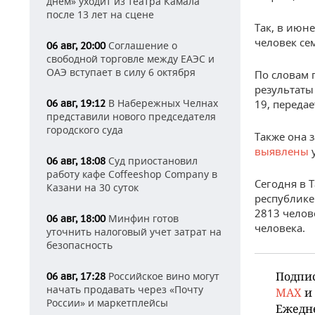
днем» уходит из театра Камала
после 13 лет на сцене
Так, в июн
человек се
Соглашение о
06 авг, 20:00
свободной торговле между ЕАЭС и
ОАЭ вступает в силу 6 октября
По словам 
результаты
В Набережных Челнах
06 авг, 19:12
19, передае
представили нового председателя
городского суда
Также она 
выявлены
у
Суд приостановил
06 авг, 18:08
работу кафе Coffeeshop Company в
Сегодня в 
Казани на 30 суток
республике
2813 челов
Минфин готов
06 авг, 18:00
человека.
уточнить налоговый учет затрат на
безопасность
Подпи
Российское вино могут
06 авг, 17:28
начать продавать через «Почту
MAX
и
России» и маркетплейсы
Ежедн