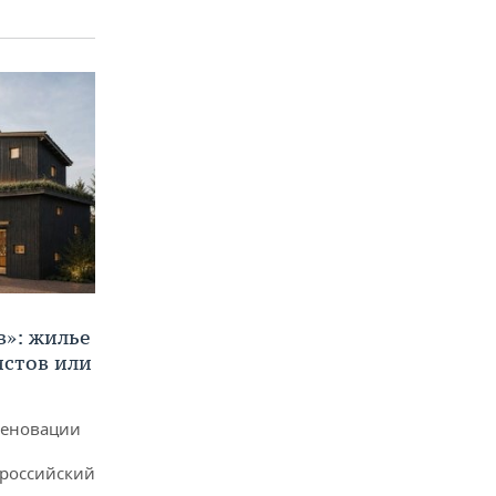
в»: жилье
истов или
реновации
ероссийский