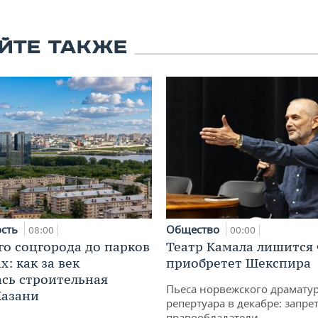
ЙТЕ ТАКЖЕ
ость
Общество
08:00
00:00
го соцгорода до парков
Театр Камала лишится 
: как за век
приобретет Шекспира
сь строительная
Пьеса норвежского драматур
Казани
репертуара в декабре: запре
правообладатели