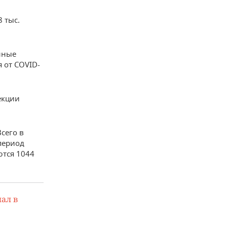
 тыс.
нные
 от COVID-
екции
сего в
период
ются 1044
ал в