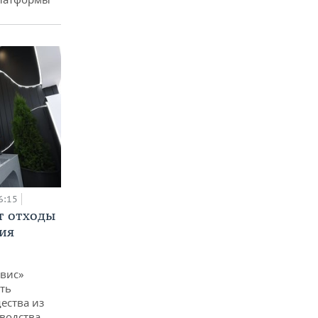
6:15
т отходы
ия
вис»
ть
ества из
водства