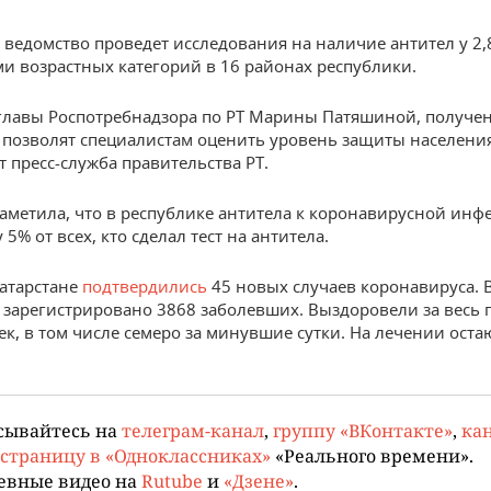
е ведомство проведет исследования на наличие антител у 2,8
ми возрастных категорий в 16 районах республики.
главы Роспотребнадзора по РТ Марины Патяшиной, получе
 позволят специалистам оценить уровень защиты населения
т пресс-служба правительства РТ.
заметила, что в республике антитела к коронавирусной инф
 5% от всех, кто сделал тест на антитела.
Татарстане
подтвердились
45 новых случаев коронавируса. В
 зарегистрировано 3868 заболевших. Выздоровели за весь 
ек, в том числе семеро за минувшие сутки. На лечении оста
сывайтесь на
телеграм-канал
,
группу «ВКонтакте»
,
кан
страницу в «Одноклассниках»
«Реального времени».
евные видео на
Rutube
и
«Дзене»
.