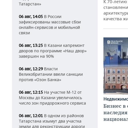
К 70-летию
Татарстан»
становлени
архитектур
В России
06 авг, 14:05
качества ж
зафиксированы массовые сбои
онлайн-сервисов и мобильной
связи
В Казани капремонт
06 авг, 13:25
дворов по программе «Наш двор»
завершен на 90%
Власти
06 авг, 12:29
Великобритании ввели санкции
против «Озон Банка»
На участке М-12 от
06 авг, 12:15
Москвы до Казани увеличилось
Недвижим
число зон придорожного сервиса
Бизнес в
наследия
В одном из районов
06 авг, 12:01
национа
Татарстана изымут два участка
земли для реконструкции дороги