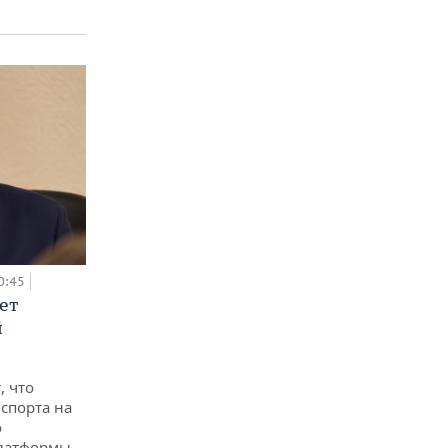
0:45
ет
й
, что
спорта на
о
платформы