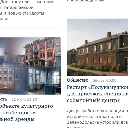
 Дня строителя — история
я татарстанской
ы и новые стандарты
илья
Общество
06 авг, 00:00
Рестарт «Полукамушко
для приезжих специал
ость
31 июл, 18:10
событийный центр?
 объекте культурного
Для разработки концепции 
: особенности
исторического квартала в
льной аренды
Зеленодольске устроили вс
хакатон