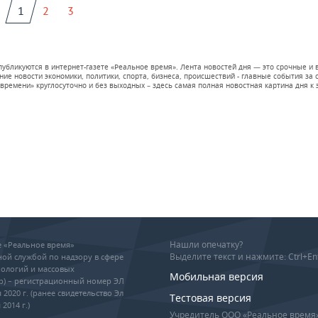
1
2
3
 публикуются в интернет-газете «Реальное время». Лента новостей дня — это срочные
е новости экономики, политики, спорта, бизнеса, происшествий - главные события за се
времени» круглосуточно и без выходных – здесь самая полная новостная картина дня к э
Нашли опечатку?
ие «Реальное время»
Выделите текст и нажмите: Ctrl+En
ой службой по надзору в сфере
ологий и массовых
Мобильная версия
р) – регистрационный номер ЭЛ
 2020 г. (ранее свидетельство Эл
Тестовая версия
2014 г.)
Учредитель ООО «Реальное время