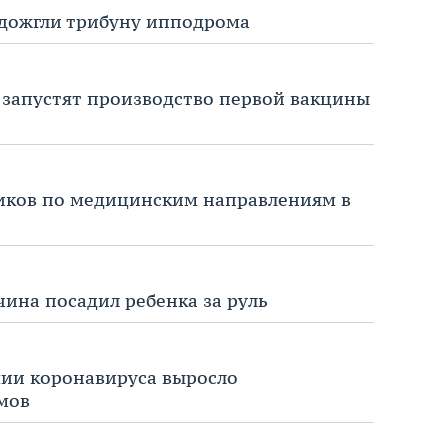
одожгли трибуну ипподрома
а запустят производство первой вакцины
иков по медицинским направлениям в
чина посадил ребенка за руль
мии коронавируса выросло
мов