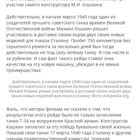
ВОДНЫЕ ВИДЫ СПОРТА
ОБРАЗОВАНИЕ
участии самого конструктора М.И. Кошкина.
ХОККЕЙ С МЯЧОМ
ПРОИСШЕСТВИЯ
Действительно, в начале марта 1940 года один из
создателей лучшего советского танка времен Великой
Отечественной войны Михаил Кошкин решил
участвовать в доставке своим ходом двух своих новых
моделей для показа Сталину. Пробег 750 километров без
серьезного ремонта за несколько дней был тогда
действительно не под силу любому танку. В том числе и
за рубежом. И сам факт такого рейда ставил знак
качества на эту новую машину, убеждал в ее явных
преимуществах.
Действительно, в начале марта 1940 года один из создателей
лучшего советского танка времен Великой Отечественной войны
Михаил Кошкин решил участвовать в доставке своим ходом двух
своих новых моделей для показа Сталину. Фото wikipedia.org
Жаль, что авторы фильма не сказали о том, что
результатом этого рейда было не только зачисление
танка Т-34 на вооружение Красной армии. Конструктор
Кошкин заплатил за эту победу буквально своей жизнью.
Показав свои танки 17 марта 1940 года Сталину и другим
членам правительственной комиссии, получив