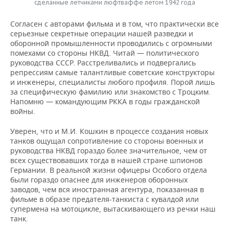
сделанные летчиками люфтваффе летом 1942 года
Согласен с авторами фильма и в том, что практически все
серьезные секретные операции нашей разведки и
оборонной промышленности проводились с огромными
помехами со стороны НКВД. Читай — политического
руководства СССР. Расстреливались и подвергались
репрессиям самые талантливые советские конструкторы
и инженеры, специалисты любого профиля. Порой лишь
за специфическую фамилию или знакомство с Троцким.
Напомню — командующим РККА в годы гражданской
войны.
Уверен, что и М.И. Кошкин в процессе создания новых
танков ощущал сопротивление со стороны военных и
руководства НКВД гораздо более значительное, чем от
всех существовавших тогда в нашей стране шпионов
Германии. В реальной жизни офицеры Особого отдела
были гораздо опаснее для инженеров оборонных
заводов, чем вся иностранная агентура, показанная в
фильме в образе предателя-танкиста с кувалдой или
супермена на мотоцикле, вытаскивающего из речки наш
танк.