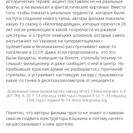
исторических героев, акцент поставлен не на реальные
факты, а на вымысел и фантастические картинки. Вместо
того, чтобы показать реальные трудности, которые были
на пути создания нового танка, авторы фильма показали
какую-то сказку о «белогвардейцах», которые прячутся 20
лет после революции в какой-то крепости из ржавой
цистерны, и о группе немецких шпионов, которые смело
разъезжают по Украине на супермотоциклах с
пулеметами и безнаказанно расстреливают какое-то
поселение в СССР. Даже если предположить, что это
были бандиты, живущие на болоте, стрельбу почему-то
слышит милиционер и даже сообщает о ней в центр. Но
прибывшая Красная армия не разбирается с причиной
стрельбы, а устраивает настоящую засаду с пушками на
какие-то танки в десятках километров от инцидента.
Довоенные танки производства завода №183. Слева направо: А-8
(БТ-7М), А-20, Т-34 образца 1940 года с пушкой Л-11, Т-34 образца
1941 года с пушкой Ф-34. Фото wikipedia.org
Понятно, что авторы фильма просто не знают о главном
смысле подвига конструктора Кошкина и потому ничего
не рассказывают о нем зрителю.