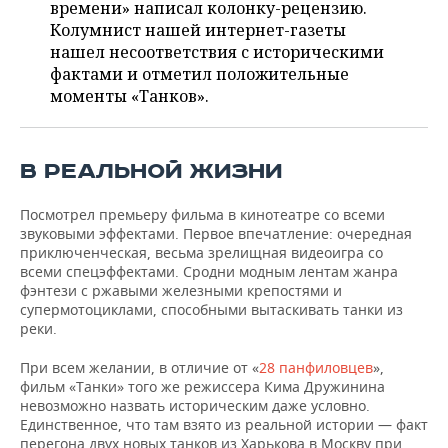
НЕФТЕХИМИЯ
времени» написал колонку-рецензию.
Колумнист нашей интернет-газеты
РОЗНИЧНАЯ ТОРГОВЛЯ
НОВОСТИ ТЕХНОЛОГИЙ
МЕРОПРИЯТИЯ
нашел несоответствия с историческими
НЕФТЬ
фактами и отметил положительные
ТРАНСПОРТ
IT
НОВОСТИ МЕРОПРИЯТИЙ
СПОРТ
моменты «Танков».
ОПК
УСЛУГИ
МЕДИА
ВЫЕЗДНАЯ РЕДАКЦИЯ
НОВОСТИ СПОРТА
ОБЩЕСТВО
ЭНЕРГЕТИКА
В РЕАЛЬНОЙ ЖИЗНИ
ТЕЛЕКОММУНИКАЦИИ
БИЗНЕС-БРАНЧИ
ФУТБОЛ
НОВОСТИ ОБЩЕСТВА
ФОТОГАЛЕРЕЯ
Посмотрел премьеру фильма в кинотеатре со всеми
ONLINE-КОНФЕРЕНЦИИ
ХОККЕЙ
ВЛАСТЬ
СЮЖЕТЫ
звуковыми эффектами. Первое впечатление: очередная
приключенческая, весьма зрелищная видеоигра со
ОТКРЫТАЯ ЛЕКЦИЯ
БАСКЕТБОЛ
ИНФРАСТРУКТУРА
СПРАВОЧНИК
всеми спецэффектами. Сродни модным лентам жанра
фэнтези с ржавыми железными крепостями и
супермотоциклами, способными вытаскивать танки из
ВОЛЕЙБОЛ
ИСТОРИЯ
СПИСОК ПЕРСОН
ПОЛНАЯ ВЕРСИЯ
реки.
КИБЕРСПОРТ
КУЛЬТУРА
СПИСОК КОМПАНИЙ
При всем желании, в отличие от «
28 панфиловцев
»,
фильм «Танки» того же режиссера Кима Дружинина
ФИГУРНОЕ КАТАНИЕ
МЕДИЦИНА
невозможно назвать историческим даже условно.
Единственное, что там взято из реальной истории — факт
перегона двух новых танков из Харькова в Москву при