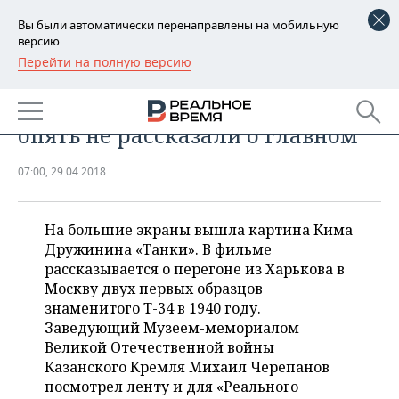
Вы были автоматически перенаправлены на мобильную
версию.
Перейти на полную версию
РЕГИОНЫ
ОБЩЕСТВО
Рецензия на фильм «Танки»:
БАШКОРТОСТАН
НОВОСТИ
опять не рассказали о главном
ТАТАРСТАН
АНАЛИТИКА
07:00, 29.04.2018
УДМУРТИЯ
НОВОСТИ АНАЛИТИКИ
ЭКОНОМИКА
ДЕКЛАРАЦИИ О ДОХОДАХ
НОВОСТИ ЭКОНОМИКИ
ПРОМЫШЛЕННОСТЬ
На большие экраны вышла картина Кима
Дружинина «Танки». В фильме
КОРОЛИ ГОСЗАКАЗА ПФО
ФИНАНСЫ
НОВОСТИ
рассказывается о перегоне из Харькова в
НЕДВИЖИМОСТЬ
ПРОМЫШЛЕННОСТИ
Москву двух первых образцов
знаменитого Т-34 в 1940 году.
ВУЗЫ ТАТАРСТАНА
БАНКИ
НОВОСТИ НЕДВИЖИМОСТИ
АВТО
АГРОПРОМ
Заведующий Музеем-мемориалом
Великой Отечественной войны
КОМУ ПРИНАДЛЕЖАТ
БЮДЖЕТ
НОВОСТИ АВТО
БИЗНЕС
ТОРГОВЫЕ ЦЕНТРЫ
МАШИНОСТРОЕНИЕ
Казанского Кремля Михаил Черепанов
ТАТАРСТАНА
посмотрел ленту и для «Реального
ИНВЕСТИЦИИ
НОВОСТИ БИЗНЕСА
ТЕХНОЛОГИИ