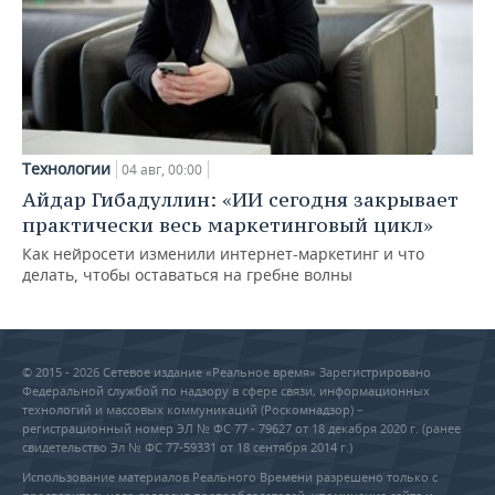
Технологии
04 авг, 00:00
Айдар Гибадуллин: «ИИ сегодня закрывает
практически весь маркетинговый цикл»
Как нейросети изменили интернет-маркетинг и что
делать, чтобы оставаться на гребне волны
© 2015 - 2026 Сетевое издание «Реальное время» Зарегистрировано
Федеральной службой по надзору в сфере связи, информационных
технологий и массовых коммуникаций (Роскомнадзор) –
регистрационный номер ЭЛ № ФС 77 - 79627 от 18 декабря 2020 г. (ранее
свидетельство Эл № ФС 77-59331 от 18 сентября 2014 г.)
Использование материалов Реального Времени разрешено только с