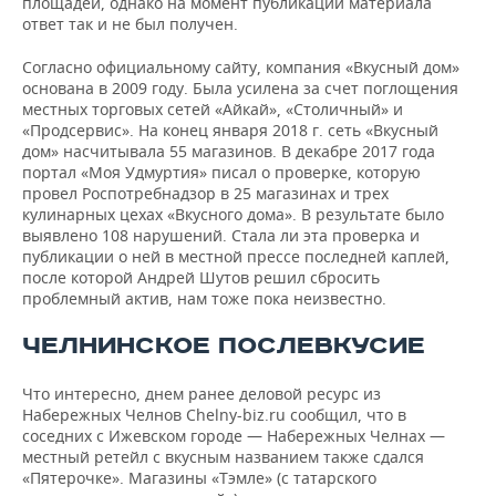
площадей, однако на момент публикации материала
ответ так и не был получен.
Согласно официальному сайту, компания «Вкусный дом»
основана в 2009 году. Была усилена за счет поглощения
местных торговых сетей «Айкай», «Столичный» и
«Продсервис». На конец января 2018 г. сеть «Вкусный
дом» насчитывала 55 магазинов. В декабре 2017 года
портал «Моя Удмуртия» писал о проверке, которую
провел Роспотребнадзор в 25 магазинах и трех
кулинарных цехах «Вкусного дома». В результате было
выявлено 108 нарушений. Стала ли эта проверка и
публикации о ней в местной прессе последней каплей,
после которой Андрей Шутов решил сбросить
проблемный актив, нам тоже пока неизвестно.
ЧЕЛНИНСКОЕ ПОСЛЕВКУСИЕ
Что интересно, днем ранее деловой ресурс из
Набережных Челнов Сhelny-biz.ru сообщил, что в
соседних с Ижевском городе — Набережных Челнах —
местный ретейл с вкусным названием также сдался
«Пятерочке». Магазины «Тэмле» (с татарского