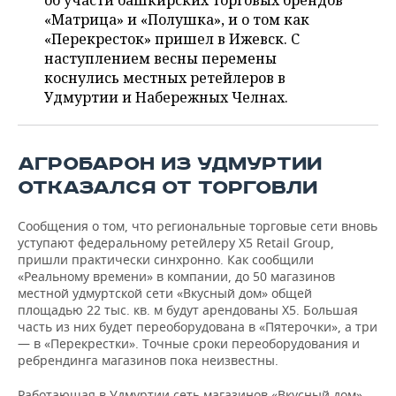
об участи башкирских торговых брендов
НЕФТЕХИМИЯ
«Матрица» и «Полушка», и о том как
РОЗНИЧНАЯ ТОРГОВЛЯ
НОВОСТИ ТЕХНОЛОГИЙ
МЕРОПРИЯТИЯ
«Перекресток» пришел в Ижевск. С
НЕФТЬ
наступлением весны перемены
ТРАНСПОРТ
IT
НОВОСТИ МЕРОПРИЯТИЙ
СПОРТ
коснулись местных ретейлеров в
ОПК
Удмуртии и Набережных Челнах.
УСЛУГИ
МЕДИА
ВЫЕЗДНАЯ РЕДАКЦИЯ
НОВОСТИ СПОРТА
ОБЩЕСТВО
ЭНЕРГЕТИКА
ТЕЛЕКОММУНИКАЦИИ
БИЗНЕС-БРАНЧИ
ФУТБОЛ
НОВОСТИ ОБЩЕСТВА
ФОТОГАЛЕРЕЯ
АГРОБАРОН ИЗ УДМУРТИИ
ОТКАЗАЛСЯ ОТ ТОРГОВЛИ
ONLINE-КОНФЕРЕНЦИИ
ХОККЕЙ
ВЛАСТЬ
СЮЖЕТЫ
Сообщения о том, что региональные торговые сети вновь
ОТКРЫТАЯ ЛЕКЦИЯ
БАСКЕТБОЛ
ИНФРАСТРУКТУРА
СПРАВОЧНИК
уступают федеральному ретейлеру Х5 Retail Group,
пришли практически синхронно. Как сообщили
«Реальному времени» в компании, до 50 магазинов
ВОЛЕЙБОЛ
ИСТОРИЯ
СПИСОК ПЕРСОН
ПОЛНАЯ ВЕРСИЯ
местной удмуртской сети «Вкусный дом» общей
площадью 22 тыс. кв. м будут арендованы Х5. Большая
КИБЕРСПОРТ
КУЛЬТУРА
СПИСОК КОМПАНИЙ
часть из них будет переоборудована в «Пятерочки», а три
— в «Перекрестки». Точные сроки переоборудования и
ФИГУРНОЕ КАТАНИЕ
МЕДИЦИНА
ребрендинга магазинов пока неизвестны.
Работающая в Удмуртии сеть магазинов «Вкусный дом»