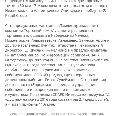
переводится как «вкусный») закрывают две торговые
точки в 30-м и 17-м комплексах, и несколько магазинов в
Нижнекамске и Альметьевске. Они также перейдут к Х5
Retail Group.
Сеть продуктовых магазинов «Тэмле» принадлежит
компании Торговый дом «Дуслык» и располагает
торговыми площадями в Набережных Челнах,
Нижнекамске, Альметьевске, Азнакаево, Заинске, Арске и
других населенных пунктах Татарстана. Генеральный
директор ТД «Дуслык» — челнинский предприниматель
Ринат Сулейманов. По информации сервиса «СПАРК
Интерфакс», до 2009 год он был собственником компании.
Однако с 2010 года собственница — Сулейманова
Альбина Ринатовна. Сулейманова же является
собственницей ООО «Евродом», где генеральным
директором работает Ринат Сулейманов. Основной вид
деятельности «Евродома» — аренда и управление
собственным или арендованным недвижимым
имуществом. По данным «СПАРК Интерфакс», выручка ТД
«Дуслык» на конец 2016 года составляла 2,7 млрд рублей,
а чистая прибыль 11,6 млн.
Сеть продуктовых магазинов «Тэмле» принадлежит компании