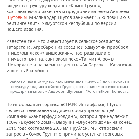
ВОДНЫЕ ВИДЫ СПОРТА
ОБРАЗОВАНИЕ
входит в структуру холдинга «Комос Групп»,
возглавляемого известным предпринимателем Андреем
ХОККЕЙ С МЯЧОМ
ПРОИСШЕСТВИЯ
Шутовым
. Миллиардер Шутов занимает 15-ю позицию в
рейтинге элиты Удмуртской Республики по версии
нашего издания.
Известен тем, что инвестирует в сельское хозяйство
Татарстана. Агробарон из соседней Удмуртии приобрел
птицекомплекс «Лаишевский», пострадавший от
птичьего гриппа, свинокомплекс «Татмит Агро» в
Шемордане и на заемные деньги «Ак Барса» — Казанский
молочный комбинат.
Работающая в Удмуртии сеть магазинов «Вкусный дом» входит в
структуру холдинга «Комос Групп», возглавляемого известным
предпринимателем Андреем Шутовым. Фото milkom-komos.ru
По информации сервиса «СПАРК-Интерфакс», Шутов
является генеральным директором управляющей
компании «Хайперфудс холдинг», которой принадлежит
100% «Вкусного дома». Выручка «Вкусного дома» на конец
2016 года составляла 29,5 млн рублей. Мы отправили
запрос в «Комос Групп» о причинах уступки торговых