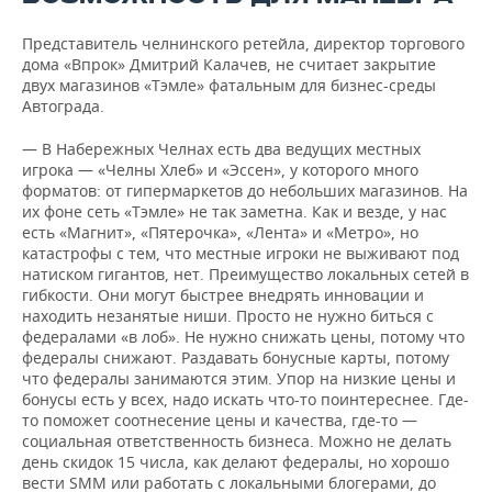
Представитель челнинского ретейла, директор торгового
дома «Впрок» Дмитрий Калачев, не считает закрытие
двух магазинов «Тэмле» фатальным для бизнес-среды
Автограда.
— В Набережных Челнах есть два ведущих местных
игрока — «Челны Хлеб» и «Эссен», у которого много
форматов: от гипермаркетов до небольших магазинов. На
их фоне сеть «Тэмле» не так заметна. Как и везде, у нас
есть «Магнит», «Пятерочка», «Лента» и «Метро», но
катастрофы с тем, что местные игроки не выживают под
натиском гигантов, нет. Преимущество локальных сетей в
гибкости. Они могут быстрее внедрять инновации и
находить незанятые ниши. Просто не нужно биться с
федералами «в лоб». Не нужно снижать цены, потому что
федералы снижают. Раздавать бонусные карты, потому
что федералы занимаются этим. Упор на низкие цены и
бонусы есть у всех, надо искать что-то поинтереснее. Где-
то поможет соотнесение цены и качества, где-то —
социальная ответственность бизнеса. Можно не делать
день скидок 15 числа, как делают федералы, но хорошо
вести SMM или работать с локальными блогерами, до