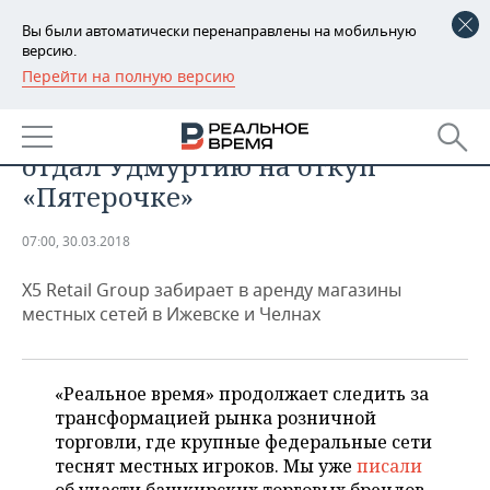
Вы были автоматически перенаправлены на мобильную
версию.
Перейти на полную версию
РЕГИОНЫ
ЭКОНОМИКА
Казанский молочный король
БАШКОРТОСТАН
НОВОСТИ
отдал Удмуртию на откуп
ТАТАРСТАН
АНАЛИТИКА
«Пятерочке»
УДМУРТИЯ
НОВОСТИ АНАЛИТИКИ
ЭКОНОМИКА
07:00, 30.03.2018
ДЕКЛАРАЦИИ О ДОХОДАХ
НОВОСТИ ЭКОНОМИКИ
ПРОМЫШЛЕННОСТЬ
Х5 Retail Group забирает в аренду магазины
местных сетей в Ижевске и Челнах
КОРОЛИ ГОСЗАКАЗА ПФО
ФИНАНСЫ
НОВОСТИ
НЕДВИЖИМОСТЬ
ПРОМЫШЛЕННОСТИ
ВУЗЫ ТАТАРСТАНА
БАНКИ
НОВОСТИ НЕДВИЖИМОСТИ
АВТО
«Реальное время» продолжает следить за
АГРОПРОМ
трансформацией рынка розничной
КОМУ ПРИНАДЛЕЖАТ
БЮДЖЕТ
НОВОСТИ АВТО
БИЗНЕС
торговли, где крупные федеральные сети
ТОРГОВЫЕ ЦЕНТРЫ
МАШИНОСТРОЕНИЕ
ТАТАРСТАНА
теснят местных игроков. Мы уже
писали
ИНВЕСТИЦИИ
НОВОСТИ БИЗНЕСА
ТЕХНОЛОГИИ