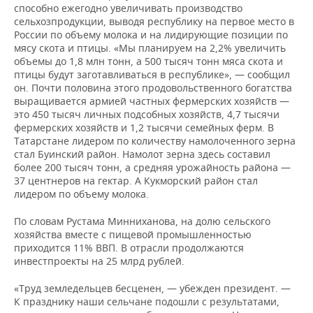
способно ежегодно увеличивать производство
сельхозпродукции, выводя республику на первое место в
России по объему молока и на лидирующие позиции по
мясу скота и птицы. «Мы планируем на 2,2% увеличить
объемы до 1,8 млн тонн, а 500 тысяч тонн мяса скота и
птицы будут заготавливаться в республике», — сообщил
он. Почти половина этого продовольственного богатства
выращивается армией частных фермерских хозяйств —
это 450 тысяч личных подсобных хозяйств, 4,7 тысячи
фермерских хозяйств и 1,2 тысячи семейных ферм. В
Татарстане лидером по количеству намолоченного зерна
стал Буинский район. Намолот зерна здесь составил
более 200 тысяч тонн, а средняя урожайность района —
37 центнеров на гектар. А Кукморский район стал
лидером по объему молока.
По словам Рустама Минниханова, на долю сельского
хозяйства вместе с пищевой промышленностью
приходится 11% ВВП. В отрасли продолжаются
инвестпроекты на 25 млрд рублей.
«Труд земледельцев бесценен, — убежден президент. —
К празднику наши сельчане подошли с результатами,