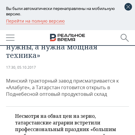
Вы были автоматически перенаправлены на мобильную
версию.
Перейти на полную версию
РЕГИОНЫ
Минтимер Шаймиев: «Для
БАШКОРТОСТАН
НОВОСТИ
работы на полях «мерседесы» не
нужны, а нужна мощная
ТАТАРСТАН
АНАЛИТИКА
техника»
УДМУРТИЯ
НОВОСТИ АНАЛИТИКИ
ЭКОНОМИКА
17:30, 05.10.2017
ДЕКЛАРАЦИИ О ДОХОДАХ
НОВОСТИ ЭКОНОМИКИ
ПРОМЫШЛЕННОСТЬ
Минский тракторный завод присматривается к
«Алабуге», а Татарстан готовится открыть в
КОРОЛИ ГОСЗАКАЗА ПФО
ФИНАНСЫ
НОВОСТИ
НЕДВИЖИМОСТЬ
Поднебесной оптовый продуктовый склад
ПРОМЫШЛЕННОСТИ
ВУЗЫ ТАТАРСТАНА
БАНКИ
НОВОСТИ НЕДВИЖИМОСТИ
АВТО
АГРОПРОМ
Несмотря на обвал цен на зерно,
КОМУ ПРИНАДЛЕЖАТ
БЮДЖЕТ
НОВОСТИ АВТО
БИЗНЕС
татарстанские аграрии встретили
ТОРГОВЫЕ ЦЕНТРЫ
МАШИНОСТРОЕНИЕ
ТАТАРСТАНА
профессиональный праздник «большим
ИНВЕСТИЦИИ
НОВОСТИ БИЗНЕСА
ТЕХНОЛОГИИ