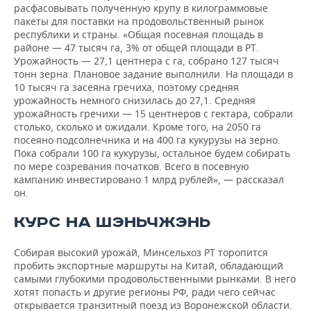
расфасовывать полученную крупу в килограммовые
пакеты для поставки на продовольственный рынок
республики и страны. «Общая посевная площадь в
районе — 47 тысяч га, 3% от общей площади в РТ.
Урожайность — 27,1 центнера с га, собрано 127 тысяч
тонн зерна. Плановое задание выполнили. На площади в
10 тысяч га засеяна гречиха, поэтому средняя
урожайность немного снизилась до 27,1. Средняя
урожайность гречихи — 15 центнеров с гектара, собрали
столько, сколько и ожидали. Кроме того, на 2050 га
посеяно подсолнечника и на 400 га кукурузы на зерно.
Пока собрали 100 га кукурузы, остальное будем собирать
по мере созревания початков. Всего в посевную
кампанию инвестировано 1 млрд рублей», — рассказал
он.
КУРС НА ШЭНЬЧЖЭНЬ
Собирая высокий урожай, Минсельхоз РТ торопится
пробить экспортные маршруты на Китай, обладающий
самыми глубокими продовольственными рынками. В него
хотят попасть и другие регионы РФ, ради чего сейчас
открывается транзитный поезд из Воронежской области.