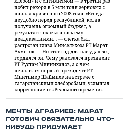
хлебом» и с оптимизмом — в третий раз
НЕФТЕХИМИЯ
побит рекорд в 5 млн тонн зерновых с
РОЗНИЧНАЯ ТОРГОВЛЯ
НОВОСТИ ТЕХНОЛОГИЙ
МЕРОПРИЯТИЯ
начала кризисного 2008 года. «Всегда
НЕФТЬ
неудобно перед республикой, когда
ТРАНСПОРТ
IT
НОВОСТИ МЕРОПРИЯТИЙ
СПОРТ
получаешь огромный бюджет, а
ОПК
результаты оказывались ему
УСЛУГИ
МЕДИА
ВЫЕЗДНАЯ РЕДАКЦИЯ
НОВОСТИ СПОРТА
ОБЩЕСТВО
неадекватными… — слегка был
ЭНЕРГЕТИКА
растроган глава Минсельхоза РТ Марат
ТЕЛЕКОММУНИКАЦИИ
БИЗНЕС-БРАНЧИ
ФУТБОЛ
НОВОСТИ ОБЩЕСТВА
ФОТОГАЛЕРЕЯ
Ахметов. — Но этот год для нас удался», —
гордился он. Чему радовался президент
ONLINE-КОНФЕРЕНЦИИ
ХОККЕЙ
ВЛАСТЬ
СЮЖЕТЫ
РТ Рустам Минниханов, а о чем
печалился первый президент РТ
Минтимер Шаймиев на встрече с
ОТКРЫТАЯ ЛЕКЦИЯ
БАСКЕТБОЛ
ИНФРАСТРУКТУРА
СПРАВОЧНИК
татарстанскими хлеборобами, услышал
корреспондент «Реального времени».
ВОЛЕЙБОЛ
ИСТОРИЯ
СПИСОК ПЕРСОН
ПОЛНАЯ ВЕРСИЯ
КИБЕРСПОРТ
КУЛЬТУРА
СПИСОК КОМПАНИЙ
МЕЧТЫ АГРАРИЕВ: МАРАТ
ФИГУРНОЕ КАТАНИЕ
МЕДИЦИНА
ГОТОВИЧ ОБЯЗАТЕЛЬНО ЧТО-
НИБУДЬ ПРИДУМАЕТ