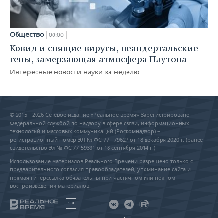
Общество
00:00
Ковид и спящие вирусы, неандертальские
гены, замерзающая атмосфера Плутона
Интересные новости науки за неделю
© 2015 - 2026 Сетевое издание «Реальное время» Зарегистрировано
Федеральной службой по надзору в сфере связи, информационных
технологий и массовых коммуникаций (Роскомнадзор) –
регистрационный номер ЭЛ № ФС 77 - 79627 от 18 декабря 2020 г. (ранее
свидетельство Эл № ФС 77-59331 от 18 сентября 2014 г.)
Использование материалов Реального Времени разрешено только с
предварительного согласия правообладателей, упоминание сайта и
прямая гиперссылка обязательны при частичном или полном
воспроизведении материалов.
18+