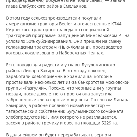
преждевременно, документы не подписаны», — заявил
глава Елабужского района Емельянов.
В этом году сельхозпроизводители покупали
американские тракторы Beeler и отечественные К744
Кировского тракторного завода по специальной
тракторной программе, запущенной Минсельхозом РТ на
условиях 50% субсидирования. Они пришли на смену
голландским тракторам «Нью-Холланд», производство
которых локализовано в Набережных Челнах.
Есть поводы для радости и у главы Бугульминского
района Линара Закирова. В этом году наконец
заработали хлебоприемные хранилища, которые
простаивали несколько лет из-за банкротства московской
группы «Разгуляй». Похоже, что черные дни у группы
позади, после двухлетнего простоя она запустила
заброшенные элеваторные мощности. По словам Линара
Закирова, в районе появился новый инвестор —
татарстанский собственник Бугульминского комбината
хлебопродуктов №1, имя которого не разглашается,
засеял в районе гречиху и овес на площади 5229 га.
В дальнейшем он будет перерабатывать зерно и