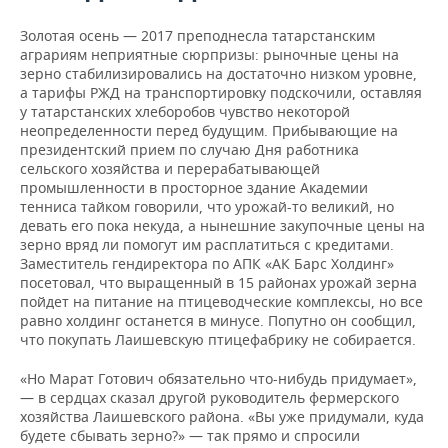
ВОДНЫЕ ВИДЫ СПОРТА
ОБРАЗОВАНИЕ
Золотая осень — 2017 преподнесла татарстанским
ХОККЕЙ С МЯЧОМ
ПРОИСШЕСТВИЯ
аграриям неприятные сюрпризы: рыночные цены на
зерно стабилизировались на достаточно низком уровне,
а тарифы РЖД на транспортировку подскочили, оставляя
у татарстанских хлеборобов чувство некоторой
неопределенности перед будущим. Прибывающие на
президентский прием по случаю Дня работника
сельского хозяйства и перерабатывающей
промышленности в просторное здание Академии
тенниса тайком говорили, что урожай-то великий, но
девать его пока некуда, а нынешние закупочные цены на
зерно вряд ли помогут им расплатиться с кредитами.
Заместитель гендиректора по АПК «АК Барс Холдинг»
посетовал, что выращенный в 15 районах урожай зерна
пойдет на питание на птицеводческие комплексы, но все
равно холдинг останется в минусе. Попутно он сообщил,
что покупать Лаишевскую птицефабрику не собирается.
«Но Марат Готович обязательно что-нибудь придумает»,
— в сердцах сказал другой руководитель фермерского
хозяйства Лаишевского района. «Вы уже придумали, куда
будете сбывать зерно?» — так прямо и спросили