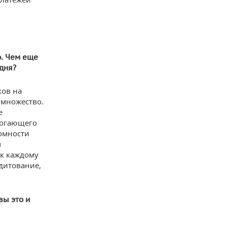
о. Чем еще
дня?
ков на
 множество.
е
могающего
ромности
м
к каждому
едитование,
вы это и