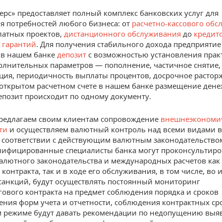
ерс» предоставляет полный комплекс банковских услуг для
я потребностей любого бизнеса: от
расчетно-кассового об
латных проектов,
дистанционного обслуживания
до
кредит
 гарантий
. Для получения стабильного дохода предприятие
 в нашем банке
депозит
с возможностью установления прак
лнительных параметров — пополнение, частичное снятие,
ция, периодичность выплаты процентов, досрочное расторж
 открытом расчетном счете в нашем банке размещение ден
депозит происходит по одному документу.
редлагаем своим клиентам сопровождение
внешнеэкономи
ти
и осуществляем валютный контроль над всеми видами 
 соответствии с действующим валютным законодательство
ифицированные специалисты банка могут проконсультиро
алютного законодательства и международных расчетов как 
контракта, так и в ходе его обслуживания, в том числе, во
анкций, будут осуществлять постоянный мониторинг
ового контракта на предмет соблюдения порядка и сроков
ения форм учета и отчетности, соблюдения контрактных сро
м режиме будут давать рекомендации по недопущению вы