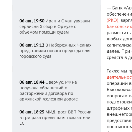
— Банк «Ав
обеспечени
(РКО),
зарп
Иран и Оман увязали
06 авг, 19:30
банковских
сервисный сбор в Ормузе с
объемом помощи судам
разместить
любых допо
капитализа
В Набережных Челнах
06 авг, 19:12
представили нового председателя
далее. При
городского суда
средств в 
Также мы п
деятельнос
Оверчук: РФ не
06 авг, 18:44
операций в
получала обращений о
Высококвал
расторжении договора по
вопросам в
армянской железной дороге
подготовки 
штрафных с
МИД: рост ВВП России
06 авг, 18:25
внешнеторг
в три раза превышает показатели
предоставл
ЕС
постоянно