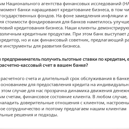
м Национального агентства финансовых исследований (НА
момент банки наращивают кредитование бизнеса, в том чи
государственных фондов. На фоне замедления инфляции и
я стоимости фондирования для банков наметилось улучш
ловий кредитования бизнеса. Наши клиенты демонстриру
различным кредитным продуктам. При этом банк выступает 
 кредитор, но и как финансовый советник, предлагающий 
 инструменты для развития бизнеса.
 предприниматель получить льготные ставки по кредитам, 
расчетно-кассовый счет в вашем банке?
расчетного счета и длительный срок обслуживания в банк
ь основанием для предоставления кредита на индивидуаль
В этом случае для нас прозрачна динамика движения денеж
ым счетам, финансовое состояние клиента. В любом случае,
наладить доверительные отношения с клиентом, настроены
ое сотрудничество и поэтому предлагаем нашим клиентам
льные решения и подходы.