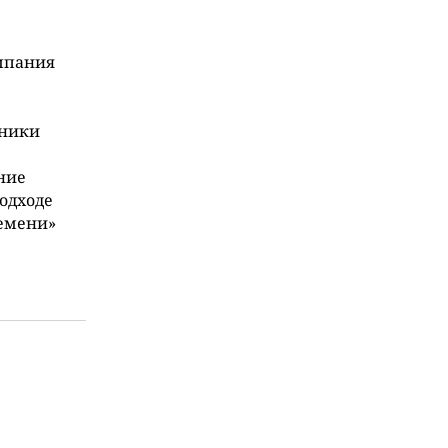
омпания
;
тники
ние
одходе
ремени»