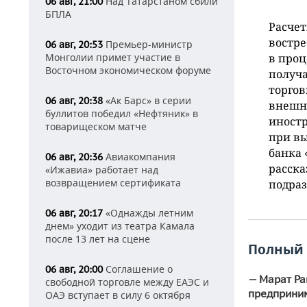
Над Татарстаном сбили
06 авг, 21:00
БПЛА
Расчет
востре
Премьер-министр
06 авг, 20:53
Монголии примет участие в
в проц
Восточном экономическом форуме
получа
торгов
«Ак Барс» в серии
06 авг, 20:38
внешне
буллитов победил «Нефтяник» в
иностр
товарищеском матче
при вы
банка 
Авиакомпания
06 авг, 20:36
расска
«Ижавиа» работает над
возвращением сертификата
подраз
«Однажды летним
06 авг, 20:17
днем» уходит из театра Камала
после 13 лет на сцене
Полный 
Соглашение о
06 авг, 20:00
— Марат Ра
свободной торговле между ЕАЭС и
предприни
ОАЭ вступает в силу 6 октября