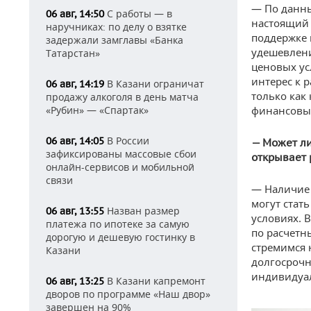
— По данны
С работы — в
06 авг, 14:50
настоящий 
наручниках: по делу о взятке
поддержке 
задержали замглавы «Банка
удешевлени
Татарстан»
ценовых ус
интерес к 
В Казани ограничат
06 авг, 14:19
только как
продажу алкоголя в день матча
«Рубин» — «Спартак»
финансовые
В России
06 авг, 14:05
— Может ли
зафиксированы массовые сбои
открывает 
онлайн-сервисов и мобильной
связи
— Наличие 
могут стат
Назван размер
06 авг, 13:55
условиях. 
платежа по ипотеке за самую
по расчетн
дорогую и дешевую гостинку в
стремимся 
Казани
долгосрочн
индивидуа
В Казани капремонт
06 авг, 13:25
дворов по программе «Наш двор»
завершен на 90%