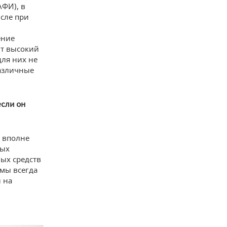
ФИ), в
сле при
ение
ют высокий
для них не
различные
если он
е вполне
ных
ных средств
 мы всегда
 на