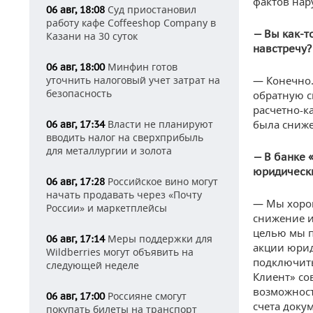
фактов нар
Суд приостановил
06 авг, 18:08
работу кафе Coffeeshop Company в
— Вы как-т
Казани на 30 суток
навстречу?
Минфин готов
06 авг, 18:00
уточнить налоговый учет затрат на
— Конечно.
безопасность
обратную с
расчетно-к
Власти не планируют
была сниже
06 авг, 17:34
вводить налог на сверхприбыль
для металлургии и золота
— В
банке 
юридически
Российское вино могут
06 авг, 17:28
начать продавать через «Почту
— Мы хорош
России» и маркетплейсы
снижение и
целью мы 
Меры поддержки для
06 авг, 17:14
акции юрид
Wildberries могут объявить на
подключить
следующей неделе
Клиент» со
возможност
Россияне смогут
06 авг, 17:00
счета доку
покупать билеты на транспорт