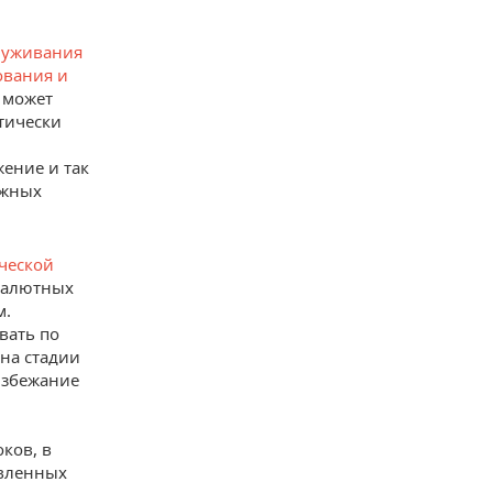
служивания
ования и
 может
тически
ение и так
ежных
ческой
валютных
м.
вать по
на стадии
 избежание
ков, в
явленных