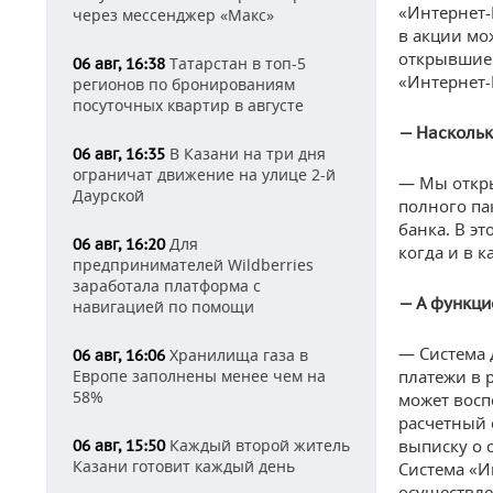
«Интернет-
через мессенджер «Макс»
в акции мо
открывшие 
Татарстан в топ-5
06 авг, 16:38
«Интернет-К
регионов по бронированиям
посуточных квартир в августе
— Наскольк
В Казани на три дня
06 авг, 16:35
ограничат движение на улице 2-й
— Мы откры
Даурской
полного па
банка. В э
Для
06 авг, 16:20
когда и в 
предпринимателей Wildberries
заработала платформа с
— А функци
навигацией по помощи
— Система 
Хранилища газа в
06 авг, 16:06
Европе заполнены менее чем на
платежи в 
58%
может восп
расчетный 
Каждый второй житель
выписку о 
06 авг, 15:50
Казани готовит каждый день
Система «И
осуществле