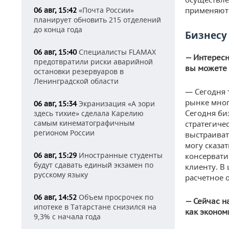
«Почта России»
применяютс
06 авг, 15:42
планирует обновить 215 отделений
до конца года
Бизнесу
Специалисты FLAMAX
06 авг, 15:40
— Интересн
предотвратили риски аварийной
вы можете 
остановки резервуаров в
Ленинградской области
— Сегодня 
рынке мног
Экранизация «А зори
06 авг, 15:34
Сегодня биз
здесь тихие» сделала Карелию
самым кинематографичным
стратегиче
регионом России
выстраиват
могу сказа
Иностранные студенты
06 авг, 15:29
консервати
будут сдавать единый экзамен по
клиенту. В
русскому языку
расчетное о
Объем просрочек по
06 авг, 14:52
— Сейчас н
ипотеке в Татарстане снизился на
как эконом
9,3% с начала года