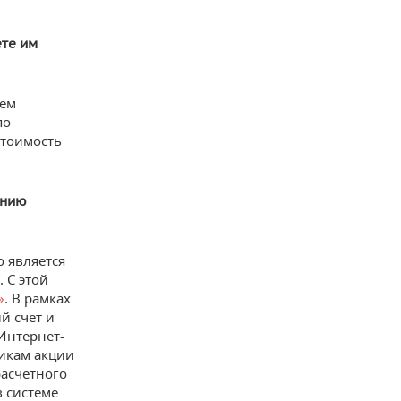
ете им
аем
по
стоимость
анию
 является
 С этой
»
. В рамках
й счет и
Интернет-
никам акции
расчетного
в системе