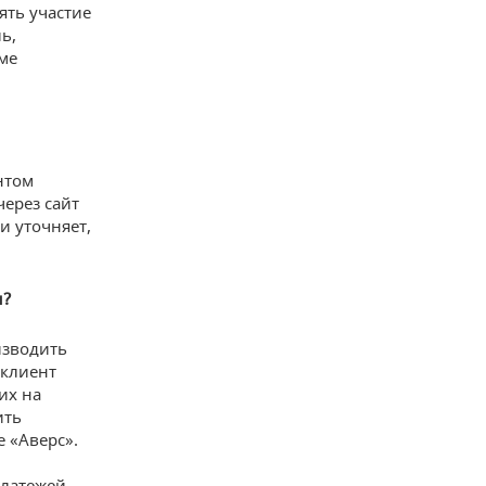
ять участие
ь,
ме
нтом
через сайт
и уточняет,
ы?
изводить
 клиент
их на
ить
е «Аверс».
платежей