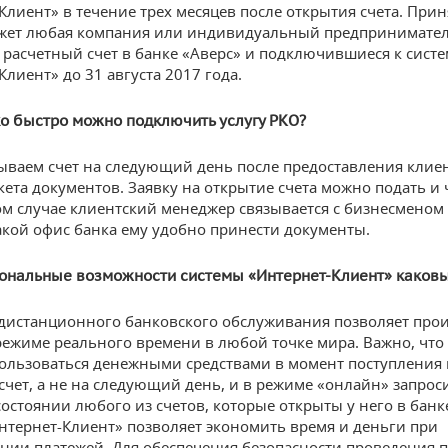
Клиент» в течение трех месяцев после открытия счета. Прин
жет любая компания или индивидуальный предпринимател
расчетный счет в банке «Аверс» и подключившиеся к систе
лиент» до 31 августа 2017 года.
о быстро можно подключить услугу РКО?
ваем счет на следующий день после предоставления клие
кета документов. Заявку на открытие счета можно подать и 
том случае клиентский менеджер связывается с бизнесменом 
какой офис банка ему удобно принести документы.
ональные возможности системы «Интернет-Клиент» каков
дистанционного банковского обслуживания позволяет про
режиме реального времени в любой точке мира. Важно, что
ользоваться денежными средствами в момент поступления 
счет, а не на следующий день, и в режиме «онлайн» запрос
состоянии любого из счетов, которые открыты у него в банк
нтернет-Клиент» позволяет экономить время и деньги при
нии платежей. Для обеспечения безопасности проведения 