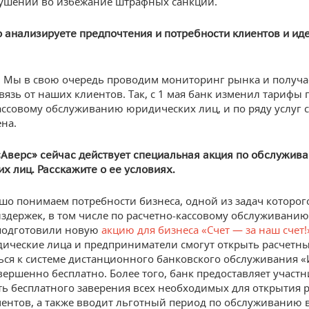
ушений во избежание штрафных санкций.
о анализируете предпочтения и потребности клиентов и ид
 Мы в свою очередь проводим мониторинг рынка и получ
вязь от наших клиентов. Так, с 1 мая банк изменил тарифы 
ассовому обслуживанию юридических лиц, и по ряду услуг 
на.
«Аверс» сейчас действует специальная акция по обслужив
х лиц. Расскажите о ее условиях.
о понимаем потребности бизнеса, одной из задач которого
здержек, в том числе по расчетно-кассовому обслуживанию.
подготовили новую
акцию для бизнеса «Счет — за наш счет!
ические лица и предприниматели смогут открыть расчетны
ся к системе дистанционного банковского обслуживания «
вершенно бесплатно. Более того, банк предоставляет участ
ь бесплатного заверения всех необходимых для открытия 
ментов, а также вводит льготный период по обслуживанию 