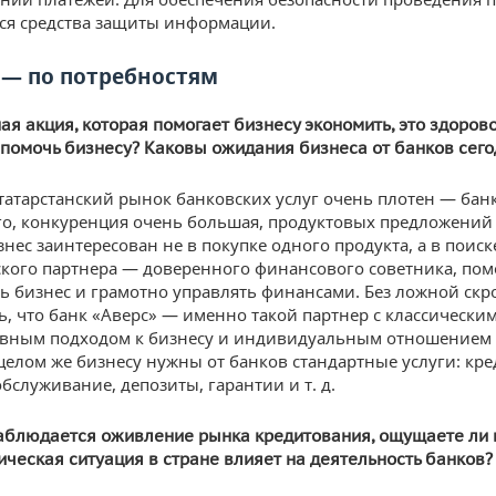
я средства защиты информации.
 — по потребностям
ая акция, которая помогает бизнесу экономить, это здоров
помочь бизнесу? Каковы ожидания бизнеса от банков сего
татарстанский рынок банковских услуг очень плотен — бан
о, конкуренция очень большая, продуктовых предложений
нес заинтересован не в покупке одного продукта, а в поиск
ского партнера — доверенного финансового советника, по
ь бизнес и грамотно управлять финансами. Без ложной ск
ть, что банк «Аверс» — именно такой партнер с классически
вным подходом к бизнесу и индивидуальным отношением 
 целом же бизнесу нужны от банков стандартные услуги: кр
бслуживание, депозиты, гарантии и т. д.
аблюдается оживление рынка кредитования, ощущаете ли 
ическая ситуация в стране влияет на деятельность банков?