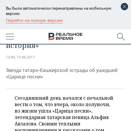
Вы были автоматически перенаправлены на мобильную
версию.
Перейти на полную версию
РЕГИОНЫ
Айдар Галимов: «Вместе с
БАШКОРТОСТАН
НОВОСТИ
Альфией Авзаловой ушла
история»
ТАТАРСТАН
АНАЛИТИКА
13:00, 15.06.2017
УДМУРТИЯ
НОВОСТИ АНАЛИТИКИ
ЭКОНОМИКА
Звезда татаро-башкирской эстрады об ушедшей
ДЕКЛАРАЦИИ О ДОХОДАХ
НОВОСТИ ЭКОНОМИКИ
ПРОМЫШЛЕННОСТЬ
«Царице песни»
КОРОЛИ ГОСЗАКАЗА ПФО
ФИНАНСЫ
НОВОСТИ
НЕДВИЖИМОСТЬ
ПРОМЫШЛЕННОСТИ
Сегодняшний день начался с печальной
ВУЗЫ ТАТАРСТАНА
БАНКИ
НОВОСТИ НЕДВИЖИМОСТИ
АВТО
вести о том, что вчера, около полуночи,
АГРОПРОМ
из жизни ушла «Царица песни»,
КОМУ ПРИНАДЛЕЖАТ
БЮДЖЕТ
НОВОСТИ АВТО
БИЗНЕС
легендарная татарская певица Альфия
ТОРГОВЫЕ ЦЕНТРЫ
МАШИНОСТРОЕНИЕ
Авзалова. Своими теплыми
ТАТАРСТАНА
ИНВЕСТИЦИИ
НОВОСТИ БИЗНЕСА
ТЕХНОЛОГИИ
воспоминаниями и рассказами о том,