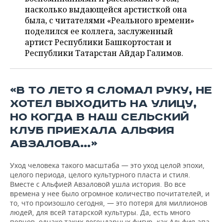
НЕФТЕХИМИЯ
насколько выдающейся арстисткой она
РОЗНИЧНАЯ ТОРГОВЛЯ
НОВОСТИ ТЕХНОЛОГИЙ
МЕРОПРИЯТИЯ
была, с читателями «Реального времени»
НЕФТЬ
поделился ее коллега, заслуженный
ТРАНСПОРТ
IT
НОВОСТИ МЕРОПРИЯТИЙ
СПОРТ
артист Республики Башкортостан и
ОПК
Республики Татарстан Айдар Галимов.
УСЛУГИ
МЕДИА
ВЫЕЗДНАЯ РЕДАКЦИЯ
НОВОСТИ СПОРТА
ОБЩЕСТВО
ЭНЕРГЕТИКА
ТЕЛЕКОММУНИКАЦИИ
БИЗНЕС-БРАНЧИ
ФУТБОЛ
НОВОСТИ ОБЩЕСТВА
ФОТОГАЛЕРЕЯ
«В ТО ЛЕТО Я СЛОМАЛ РУКУ, НЕ
ХОТЕЛ ВЫХОДИТЬ НА УЛИЦУ,
ONLINE-КОНФЕРЕНЦИИ
ХОККЕЙ
ВЛАСТЬ
СЮЖЕТЫ
НО КОГДА В НАШ СЕЛЬСКИЙ
КЛУБ ПРИЕХАЛА АЛЬФИЯ
ОТКРЫТАЯ ЛЕКЦИЯ
БАСКЕТБОЛ
ИНФРАСТРУКТУРА
СПРАВОЧНИК
АВЗАЛОВА…»
ВОЛЕЙБОЛ
ИСТОРИЯ
СПИСОК ПЕРСОН
ПОЛНАЯ ВЕРСИЯ
Уход человека такого масштаба — это уход целой эпохи,
целого периода, целого культурного пласта и стиля.
КИБЕРСПОРТ
КУЛЬТУРА
СПИСОК КОМПАНИЙ
Вместе с Альфией Авзаловой ушла история. Во все
времена у нее было огромное количество почитателей, и
ФИГУРНОЕ КАТАНИЕ
МЕДИЦИНА
то, что произошло сегодня, — это потеря для миллионов
людей, для всей татарской культуры. Да, есть много
певцов, однако таких легендарных фигур, как Альфия апа,