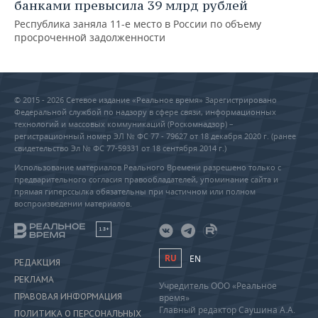
банками превысила 39 млрд рублей
Республика заняла 11-е место в России по объему
просроченной задолженности
© 2015 - 2026 Сетевое издание «Реальное время» Зарегистрировано
Федеральной службой по надзору в сфере связи, информационных
технологий и массовых коммуникаций (Роскомнадзор) –
регистрационный номер ЭЛ № ФС 77 - 79627 от 18 декабря 2020 г. (ранее
свидетельство Эл № ФС 77-59331 от 18 сентября 2014 г.)
Использование материалов Реального Времени разрешено только с
предварительного согласия правообладателей, упоминание сайта и
прямая гиперссылка обязательны при частичном или полном
воспроизведении материалов.
18+
RU
EN
РЕДАКЦИЯ
РЕКЛАМА
Учредитель ООО «Реальное
ПРАВОВАЯ ИНФОРМАЦИЯ
время»
Главный редактор Саушина А.А.
ПОЛИТИКА О ПЕРСОНАЛЬНЫХ