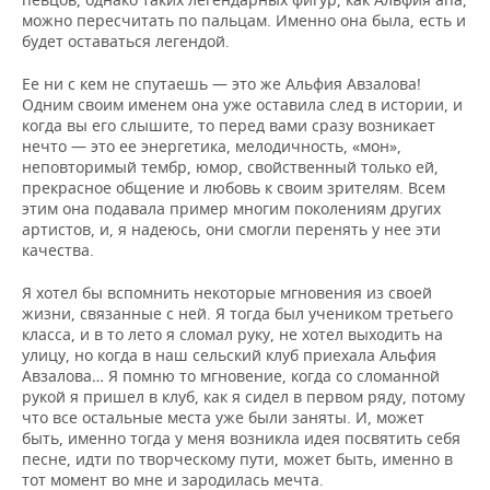
ВОДНЫЕ ВИДЫ СПОРТА
ОБРАЗОВАНИЕ
можно пересчитать по пальцам. Именно она была, есть и
будет оставаться легендой.
ХОККЕЙ С МЯЧОМ
ПРОИСШЕСТВИЯ
Ее ни с кем не спутаешь — это же Альфия Авзалова!
Одним своим именем она уже оставила след в истории, и
когда вы его слышите, то перед вами сразу возникает
нечто — это ее энергетика, мелодичность, «мон»,
неповторимый тембр, юмор, свойственный только ей,
прекрасное общение и любовь к своим зрителям. Всем
этим она подавала пример многим поколениям других
артистов, и, я надеюсь, они смогли перенять у нее эти
качества.
Я хотел бы вспомнить некоторые мгновения из своей
жизни, связанные с ней. Я тогда был учеником третьего
класса, и в то лето я сломал руку, не хотел выходить на
улицу, но когда в наш сельский клуб приехала Альфия
Авзалова… Я помню то мгновение, когда со сломанной
рукой я пришел в клуб, как я сидел в первом ряду, потому
что все остальные места уже были заняты. И, может
быть, именно тогда у меня возникла идея посвятить себя
песне, идти по творческому пути, может быть, именно в
тот момент во мне и зародилась мечта.