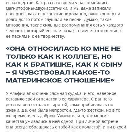
ее концертов. Как раз в то время у нас появились
магнитофоны-двухкассетники, и мы даже записали,
наверное, как-то несанкционированно, один концерт и
долго-долго потом слушали ее песни. Думаю, такие
мгновения, такие сильные воспоминания есть у каждого
человека, который ее знает и как-то имеет отношение к
ее песням и к ее творчеству.
«ОНА ОТНОСИЛАСЬ КО МНЕ НЕ
ТОЛЬКО КАК К КОЛЛЕГЕ, НО
КАК К БРАТИШКЕ, КАК К СЫНУ
— Я ЧУВСТВОВАЛ КАКОЕ-ТО
МАТЕРИНСКОЕ ОТНОШЕНИЕ»
У Альфии апы очень сложная судьба, и это, наверное,
оставило свой отпечаток в ее характере. С раннего
детства она осталась сиротой, сама пробивалась по
жизни. Да, она была непростой, где-то жесткой, но в то
же время очень доброй. Удивительно, как многие
качества уживались в ней одной. При личной встрече
она всегда обращалась с тобой как с коллегой, и ни в коей