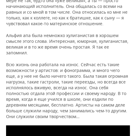
мере не так, будто она «уже великая», а ты — просто
начинающий исполнитель. Она общалась со всеми на
равных и со мной в том числе. Она относилась ко мне не
только, как к коллеге, но как к братишке, как к сыну — я
чувствовал какое-то материнское отношение.
Альфия апа была немножко хулиганистая в хорошем
смысле этого слова. Интересная, юморная, хулиганистая,
великая и в то же время очень простая. Я так ее
запомнил.
Всю жизнь она работала на износ. Сейчас есть такие
возможности у артистов: и фонограмма, и много чего
еще, а у нее не было ничего такого. Была такая огромная
нагрузка, такие гастроли, такие переезды, но всегда все
исполнялось вживую, всегда на износ. Она себя
полностью отдала этой профессии и своему народу. В то
время, когда я еще учился в школе, они ездили по
деревням месяцами, бесплатно. Артисты на самом деле
больше служили народу, чем занимались чем-то другим.
Они служили своим творчеством…