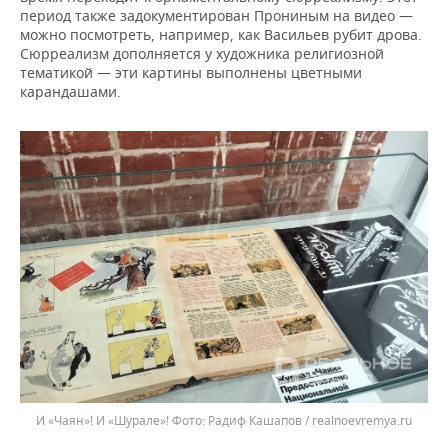
период также задокументирован Прониным на видео —
можно посмотреть, например, как Васильев рубит дрова.
Сюрреализм дополняется у художника религиозной
тематикой — эти картины выполнены цветными
карандашами.
И «Чаян»! И «Шурале»!
Радиф Кашапов / realnoevremya.ru