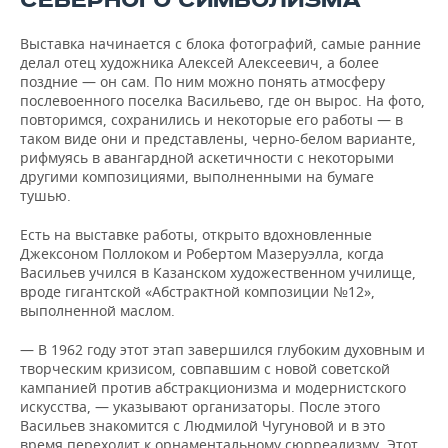
СЕВЕРНОГО СИМВОЛИЗМА
Выставка начинается с блока фотографий, самые ранние
делал отец художника Алексей Алексеевич, а более
поздние — он сам. По ним можно понять атмосферу
послевоенного поселка Васильево, где он вырос. На фото,
повторимся, сохранились и некоторые его работы — в
таком виде они и представлены, черно-белом варианте,
рифмуясь в авангардной аскетичности с некоторыми
другими композициями, выполненными на бумаге
тушью.
Есть на выставке работы, открыто вдохновленные
Джексоном Поллоком и Робертом Мазеруэлла, когда
Васильев учился в Казанском художественном училище,
вроде гигантской «Абстрактной композиции №12»,
выполненной маслом.
— В 1962 году этот этап завершился глубоким духовным и
творческим кризисом, совпавшим с новой советской
кампанией против абстракционизма и модернистского
искусства, — указывают организаторы. После этого
Васильев знакомится с Людмилой Чугуновой и в это
время переходит к орнаментальному сюрреализму. Этот