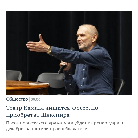
Общество
00:00
Театр Камала лишится Фоссе, но
приобретет Шекспира
Пьеса норвежского драматурга уйдет из репертуара в
декабре: запретили правообладатели