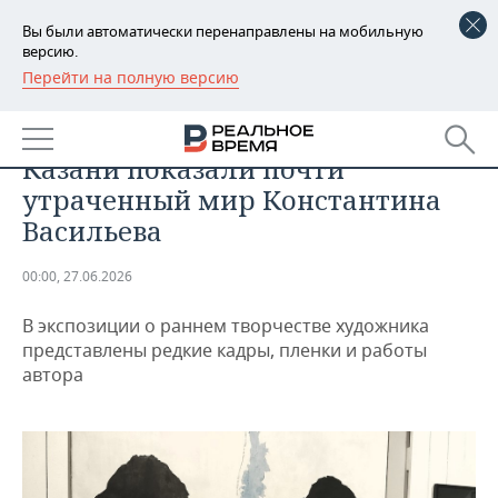
Вы были автоматически перенаправлены на мобильную
версию.
Перейти на полную версию
РЕГИОНЫ
ОБЩЕСТВО
От абстракций к «Валькирии»: в
БАШКОРТОСТАН
НОВОСТИ
Казани показали почти
ТАТАРСТАН
АНАЛИТИКА
утраченный мир Константина
Васильева
УДМУРТИЯ
НОВОСТИ АНАЛИТИКИ
ЭКОНОМИКА
00:00, 27.06.2026
ДЕКЛАРАЦИИ О ДОХОДАХ
НОВОСТИ ЭКОНОМИКИ
ПРОМЫШЛЕННОСТЬ
В экспозиции о раннем творчестве художника
КОРОЛИ ГОСЗАКАЗА ПФО
ФИНАНСЫ
НОВОСТИ
НЕДВИЖИМОСТЬ
представлены редкие кадры, пленки и работы
ПРОМЫШЛЕННОСТИ
автора
ВУЗЫ ТАТАРСТАНА
БАНКИ
НОВОСТИ НЕДВИЖИМОСТИ
АВТО
АГРОПРОМ
КОМУ ПРИНАДЛЕЖАТ
БЮДЖЕТ
НОВОСТИ АВТО
БИЗНЕС
ТОРГОВЫЕ ЦЕНТРЫ
МАШИНОСТРОЕНИЕ
ТАТАРСТАНА
ИНВЕСТИЦИИ
НОВОСТИ БИЗНЕСА
ТЕХНОЛОГИИ