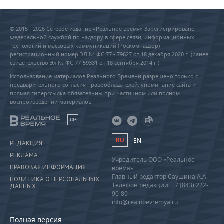
© 2015 - 2026 Сетевое издание «Реальное время» Зарегистрировано
Федеральной службой по надзору в сфере связи, информационных
технологий и массовых коммуникаций (Роскомнадзор) –
регистрационный номер ЭЛ № ФС 77 - 79627 от 18 декабря 2020 г. (ранее
свидетельство Эл № ФС 77-59331 от 18 сентября 2014 г.)
Использование материалов Реального Времени разрешено только с
предварительного согласия правообладателей, упоминание сайта и
прямая гиперссылка обязательны при частичном или полном
воспроизведении материалов.
18+
RU
EN
РЕДАКЦИЯ
РЕКЛАМА
Учредитель ООО «Реальное
ПРАВОВАЯ ИНФОРМАЦИЯ
время»
Главный редактор Саушина А.А.
ПОЛИТИКА О ПЕРСОНАЛЬНЫХ
Телефон редакции: +7 (843) 222-
ДАННЫХ
90-80
info@realnoevremya.ru
Полная версия