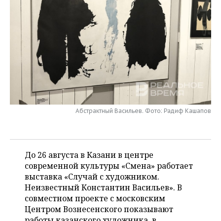
НЕФТЕХИМИЯ
РОЗНИЧНАЯ ТОРГОВЛЯ
НОВОСТИ ТЕХНОЛОГИЙ
МЕРОПРИЯТИЯ
НЕФТЬ
ТРАНСПОРТ
IT
НОВОСТИ МЕРОПРИЯТИЙ
СПОРТ
ОПК
УСЛУГИ
МЕДИА
ВЫЕЗДНАЯ РЕДАКЦИЯ
НОВОСТИ СПОРТА
ОБЩЕСТВО
ЭНЕРГЕТИКА
ТЕЛЕКОММУНИКАЦИИ
БИЗНЕС-БРАНЧИ
ФУТБОЛ
НОВОСТИ ОБЩЕСТВА
ФОТОГАЛЕРЕЯ
ONLINE-КОНФЕРЕНЦИИ
ХОККЕЙ
ВЛАСТЬ
СЮЖЕТЫ
Абстрактный Васильев. Фото: Радиф Кашапов
ОТКРЫТАЯ ЛЕКЦИЯ
БАСКЕТБОЛ
ИНФРАСТРУКТУРА
СПРАВОЧНИК
ВОЛЕЙБОЛ
ИСТОРИЯ
СПИСОК ПЕРСОН
До 26 августа в Казани в центре
ПОЛНАЯ ВЕРСИЯ
современной культуры «Смена» работает
выставка «Случай с художником.
КИБЕРСПОРТ
КУЛЬТУРА
СПИСОК КОМПАНИЙ
Неизвестный Константин Васильев». В
совместном проекте с московским
ФИГУРНОЕ КАТАНИЕ
МЕДИЦИНА
Центром Вознесенского показывают
работы казанского художника, в