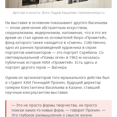
Детство и юность.
Радиф Кашапов / realnoevremya.ru
На выставке в основном показывают другого Васильева
— эпохи увлечения абстрактным искусством,
сюрреализмом, модернизмом, напоминая, что в это же
время он стал одним из основателей бюро «Прометей»,
фонд которого также находится в «Смене». Собственно,
одно из ранних произведений художника в серии
портретов композиторов — это портрет Скрябина. Со
светомузыкальной «Поэмы огня» в 1962-м началась
публичная история НИИ «Прометей». Есть здесь и
портрет другого героя — Вагнера.
Одним из организаторов того музыкального действа был
и студент КАИ Геннадий Пронин, будущий директор
галереи Константина Васильева в Казани, ставший
научным консультантом выставки.
— Это не просто формы творчества, не просто
поиски каких-то новых форм, — говорит Пронин. —
Это глубокое размышление о смысле жизни.