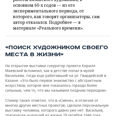
ВОДНЫЕ ВИДЫ СПОРТА
ОБРАЗОВАНИЕ
основном 60-х годов — из его
экспериментального периода, от
ХОККЕЙ С МЯЧОМ
ПРОИСШЕСТВИЯ
которого, как говорят организаторы, сам
автор отказался. Подробнее — в
материале «Реального времени».
«ПОИСК ХУДОЖНИКОМ СВОЕГО
МЕСТА В ЖИЗНИ»
На открытии выставки сокуратор проекта Кирилл
Маевский вспомнил, как в детстве попал в музей
Васильева, тогда еще работавший на ул. Гвардейской в
Казани: «Это было первое знакомство с абстрактным
искусством, которое мне показалось гораздо более
сильным, чем то, что мы называем поздним периодом».
Спикер также отметил, что в «Смене», в отличие от
многих других местных проектов, сделали персональную
выставку человека, которого давно уже нет. Васильев,
трагически ушедший из жизни 29 октября 1946 года,