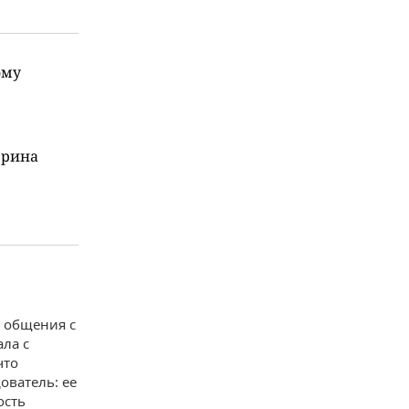
ому
ерина
о общения с
ла с
 что
ователь: ее
ость