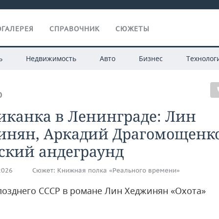
ГАЛЕРЕЯ
СПРАВОЧНИК
СЮЖЕТЫ
ь
Недвижимость
Авто
Бизнес
Технолог
О
иканка в Ленинграде: Лин
инян, Аркадий Драгомощенк
ский андеграунд
2026
Сюжет:
Книжная полка «Реального времени»
позднего СССР в романе Лин Хеджинян «Охота»