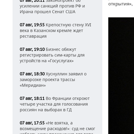
Законопроект об
07 авг, 20:11
открытия», 
усилении санкций против РФ и
Ирана прошел Сенат США
Крепостную стену XVI
07 авг, 19:55
века в Казанском кремле ждет
реставрация
Бизнес обяжут
07 авг, 19:10
регистрировать сим-карты для
устройств на «Госуслугах»
Хуснуллин заявил о
07 авг, 18:30
заморозке проекта трассы
«Меридиан»
Во Франции откроют
07 авг, 18:11
четыре участка для голосования
россиян на выборах в ГД
«Не взятка, а
07 авг, 17:55
возмещение расходов!»: суд не смог