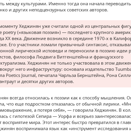
ть между культурами. Именно тогда она начала переводить
ко и других неподцензурных советских авторов.
 моменту Хеджинян уже считали одной из центральных фиг
e poetry («языковая поэзия») — последнего крупного амери
да XX века. Движение возникло в середине 1970-х в Калиф
ке. Его участники ломали привычный синтаксис, отказыва
онной лирической исповеди и переносили в поэзию идеи р
стов, философа Людвига Витгенштейна и французского
уктурализма. Хеджинян не только участвовала в этом движе
 вокруг него инфраструктуру: основала издательство Tuumba
ла Poetics Journal, печатала Чарльза Бернштейна, Рона Силл
антраут и десятки других авторов.
нян всегда относилась к поэзии как к способу мышления. О
ла, что еще подростком отказалась от обычной лирики. «М
амовыражение, а потеря себя», — говорила Хеджинян. В ко
ась с гипотезой Сепира — Уорфа и всерьез заинтересовалась
т восприятие мира. Этот интерес быстро превратился в глав
джинян воспринимала язык как «инструмент исследования 