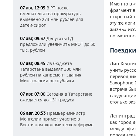
Именно в «
В РТ после
07 авг, 12:05
фрагмент в
вмешательства прокуратуры
открытый т
выделено 273 млн рублей для
эту же лог
детей-сирот
жизнь» исс
возможност
Депутаты ГД
07 авг, 09:37
предложили увеличить МРОТ до 50
Поездки
тыс. рублей
Из бюджета
Лин Хеджин
07 авг, 08:45
Татарстана выделят 300 млн
учить русс
рублей на капремонт здания
переводчик
Минэкологии республики
Saxophone 
встреча бы
Сегодня в Татарстане
07 авг, 07:00
следующие 
ожидается до +31 градуса
столько эк
Премьер-министр
06 авг, 20:53
Ленинград 
Монголии примет участие в
как город 
Восточном экономическом форуме
между офиц
повседневн