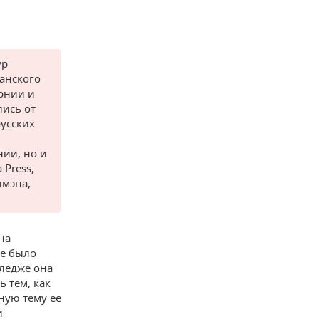
ур
канского
орнии и
лись от
усских
нии, но и
 Press,
имэна,
на
не было
лледже она
 тем, как
ную тему ее
и