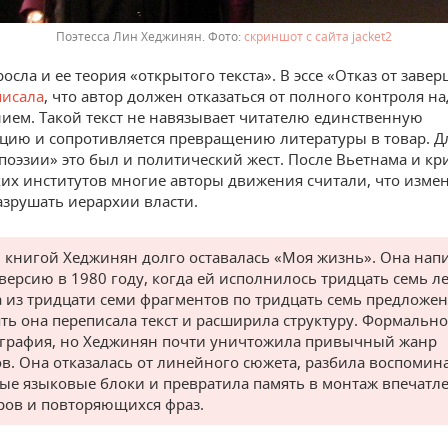
Поэтесса Лин Хеджинян.
скриншот с сайта jacket2
осла и ее теория «открытого текста». В эссе «Отказ от заве
исала
, что автор должен отказаться от полного контроля на
ием. Такой текст не навязывает читателю единственную
цию и сопротивляется превращению литературы в товар. Д
поэзии» это был и политический жест. После Вьетнама и кр
их институтов многие авторы движения считали, что изме
азрушать иерархии власти.
 книгой Хеджинян долго оставалась «Моя жизнь». Она нап
версию в 1980 году, когда ей исполнилось тридцать семь ле
а из тридцати семи фрагментов по тридцать семь предложен
ять она переписала текст и расширила структуру. Формально
графия, но Хеджинян почти уничтожила привычный жанр
в. Она отказалась от линейного сюжета, разбила воспомин
ые языковые блоки и превратила память в монтаж впечатл
ров и повторяющихся фраз.