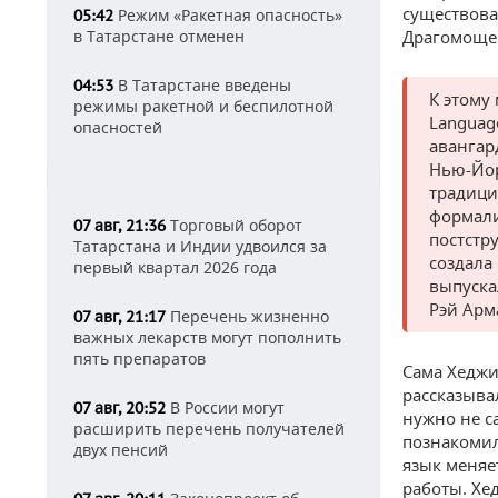
существова
Режим «Ракетная опасность»
05:42
Драгомощен
в Татарстане отменен
В Татарстане введены
04:53
К этому
режимы ракетной и беспилотной
Languag
опасностей
авангар
Нью-Йор
традици
формали
Торговый оборот
07 авг, 21:36
постстр
Татарстана и Индии удвоился за
создала
первый квартал 2026 года
выпуска
Рэй Арм
Перечень жизненно
07 авг, 21:17
важных лекарств могут пополнить
пять препаратов
Сама Хеджи
рассказыва
В России могут
07 авг, 20:52
нужно не с
расширить перечень получателей
познакомил
двух пенсий
язык меняе
работы. Хе