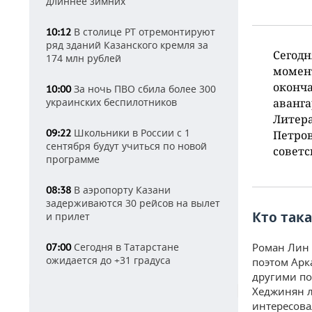
длиннее зимних
В столице РТ отремонтируют
10:12
ряд зданий Казанского кремля за
Сегодн
174 млн рублей
момент
оконча
За ночь ПВО сбила более 300
10:00
аванга
украинских беспилотников
Литера
Школьники в России с 1
09:22
Петров
сентября будут учиться по новой
советс
программе
В аэропорту Казани
08:38
задерживаются 30 рейсов на вылет
Кто так
и прилет
Роман Лин 
Сегодня в Татарстане
07:00
ожидается до +31 градуса
поэтом Арк
другими по
Хеджинян л
интересова