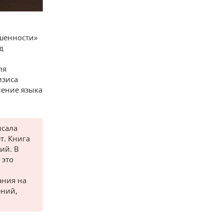
ршенности»
д
ля
изиса
нение языка
исала
т. Книга
ий. В
 это
ания на
ений,