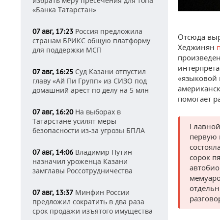
избрать меру пресечения для топа
«Банка Татарстан»
Россия предложила
07 авг, 17:23
Отсюда выр
странам БРИКС общую платформу
Хеджинян
п
для поддержки МСП
произведен
интерпрета
Суд Казани отпустил
07 авг, 16:25
«языковой 
главу «Ай Пи Групп» из СИЗО под
американск
домашний арест по делу на 5 млн
помогает р
На выборах в
07 авг, 16:20
Татарстане усилят меры
Главной
безопасности из-за угрозы БПЛА
первую 
состоял
Владимир Путин
07 авг, 14:06
сорок п
назначил уроженца Казани
автобио
замглавы Россотрудничества
мемуаро
отдельн
Минфин России
07 авг, 13:37
разгово
предложил сократить в два раза
срок продажи изъятого имущества