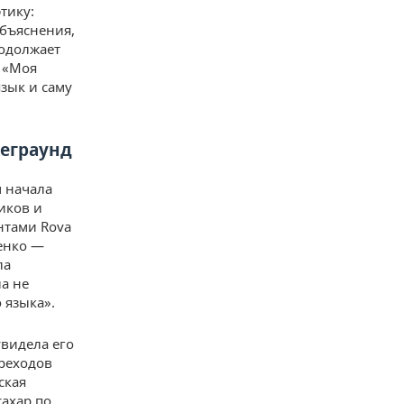
тику:
объяснения,
родолжает
и «Моя
язык и саму
деграунд
 начала
иков и
нтами Rova
щенко —
ла
ла не
 языка».
видела его
ереходов
ская
сахар по