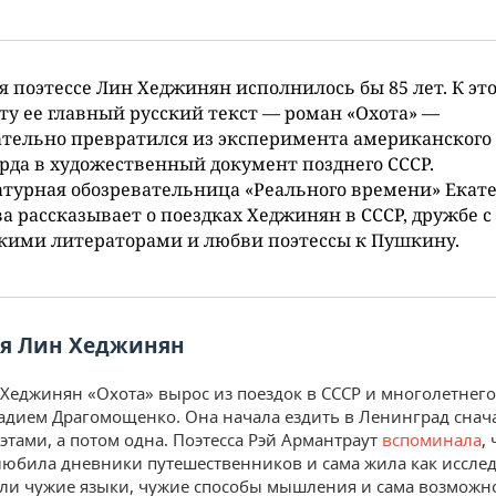
я поэтессе Лин Хеджинян исполнилось бы 85 лет. К эт
у ее главный русский текст — роман «Охота» —
тельно превратился из эксперимента американского
рда в художественный документ позднего СССР.
турная обозревательница «Реального времени» Екат
а рассказывает о поездках Хеджинян в СССР, дружбе с
кими литераторами и любви поэтессы к Пушкину.
ая Лин Хеджинян
Хеджинян «Охота» вырос из поездок в СССР и многолетнег
адием Драгомощенко. Она начала ездить в Ленинград снача
этами, а потом одна. Поэтесса Рэй Армантраут
вспоминала
,
юбила дневники путешественников и сама жила как исслед
ли чужие языки, чужие способы мышления и сама возможн