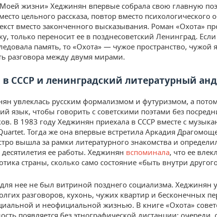
Моей жизни» Хеджинян впервые собрала свою главную поэ
место цельного рассказа, повтор вместо психологического 
екст вместо законченного высказывания. Роман «Охота» п
ику, только переносит ее в позднесоветский Ленинград. Есл
ледовала память, то «Охота» — чужое пространство, чужой 
ь разговора между двумя мирами.
 в СССР и ленинградский литературный ан
ян увлеклась русским формализмом и футуризмом, а потом
кий язык, чтобы говорить с советскими поэтами без посредн
ов. В 1983 году Хеджинян приехала в СССР вместе с музыка
Quartet. Тогда же она впервые встретила Аркадия Драгомо
стро вышла за рамки литературного знакомства и определи
десятилетия ее работы. Хеджинян
вспоминала
, что ее влек
зотика страны, сколько само состояние «быть внутри другого
для нее не был витриной позднего социализма. Хеджинян у
долгих разговоров, кухонь, чужих квартир и бесконечных п
иальной и неофициальной жизнью. В книге «Охота» совет
ость появляется без этнографической дистанции: очереди, 