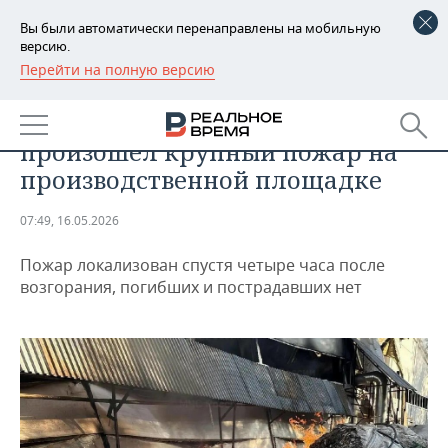
Вы были автоматически перенаправлены на мобильную
версию.
Перейти на полную версию
РЕГИОНЫ
ПРОИСШЕСТВИЯ
В Набережных Челнах
БАШКОРТОСТАН
НОВОСТИ
произошел крупный пожар на
ТАТАРСТАН
АНАЛИТИКА
производственной площадке
УДМУРТИЯ
НОВОСТИ АНАЛИТИКИ
ЭКОНОМИКА
07:49, 16.05.2026
ДЕКЛАРАЦИИ О ДОХОДАХ
НОВОСТИ ЭКОНОМИКИ
ПРОМЫШЛЕННОСТЬ
Пожар локализован спустя четыре часа после
возгорания, погибших и пострадавших нет
КОРОЛИ ГОСЗАКАЗА ПФО
ФИНАНСЫ
НОВОСТИ
НЕДВИЖИМОСТЬ
ПРОМЫШЛЕННОСТИ
ВУЗЫ ТАТАРСТАНА
БАНКИ
НОВОСТИ НЕДВИЖИМОСТИ
АВТО
АГРОПРОМ
КОМУ ПРИНАДЛЕЖАТ
БЮДЖЕТ
НОВОСТИ АВТО
БИЗНЕС
ТОРГОВЫЕ ЦЕНТРЫ
МАШИНОСТРОЕНИЕ
ТАТАРСТАНА
ИНВЕСТИЦИИ
НОВОСТИ БИЗНЕСА
ТЕХНОЛОГИИ