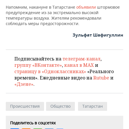
ВОДНЫЕ ВИДЫ СПОРТА
ОБРАЗОВАНИЕ
Напомним, накануне в Татарстане
объявили
штормовое
предупреждение из-за экстремально высокой
ХОККЕЙ С МЯЧОМ
ПРОИСШЕСТВИЯ
температуры воздуха. Жителям рекомендовали
соблюдать меры предосторожности.
Зульфат Шафигуллин
Подписывайтесь на
телеграм-канал
,
группу «ВКонтакте»
,
канал в MAX
и
страницу в «Одноклассниках»
«Реального
времени». Ежедневные видео на
Rutube
и
«Дзене»
.
Происшествия
Общество
Татарстан
Поделитесь в соцсетях