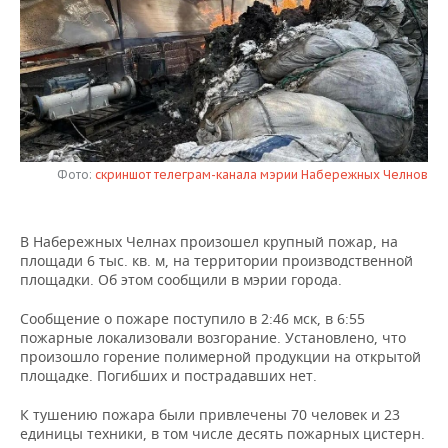
НЕФТЕХИМИЯ
РОЗНИЧНАЯ ТОРГОВЛЯ
НОВОСТИ ТЕХНОЛОГИЙ
МЕРОПРИЯТИЯ
НЕФТЬ
ТРАНСПОРТ
IT
НОВОСТИ МЕРОПРИЯТИЙ
СПОРТ
ОПК
УСЛУГИ
МЕДИА
ВЫЕЗДНАЯ РЕДАКЦИЯ
НОВОСТИ СПОРТА
ОБЩЕСТВО
ЭНЕРГЕТИКА
ТЕЛЕКОММУНИКАЦИИ
БИЗНЕС-БРАНЧИ
ФУТБОЛ
НОВОСТИ ОБЩЕСТВА
ФОТОГАЛЕРЕЯ
Фото:
скриншот телеграм-канала мэрии Набережных Челнов
ONLINE-КОНФЕРЕНЦИИ
ХОККЕЙ
ВЛАСТЬ
СЮЖЕТЫ
В Набережных Челнах произошел крупный пожар, на
площади 6 тыс. кв. м, на территории производственной
ОТКРЫТАЯ ЛЕКЦИЯ
БАСКЕТБОЛ
ИНФРАСТРУКТУРА
СПРАВОЧНИК
площадки. Об этом сообщили в мэрии города.
ВОЛЕЙБОЛ
ИСТОРИЯ
СПИСОК ПЕРСОН
ПОЛНАЯ ВЕРСИЯ
Сообщение о пожаре поступило в 2:46 мск, в 6:55
пожарные локализовали возгорание. Установлено, что
произошло горение полимерной продукции на открытой
КИБЕРСПОРТ
КУЛЬТУРА
СПИСОК КОМПАНИЙ
площадке. Погибших и пострадавших нет.
ФИГУРНОЕ КАТАНИЕ
МЕДИЦИНА
К тушению пожара были привлечены 70 человек и 23
единицы техники, в том числе десять пожарных цистерн.