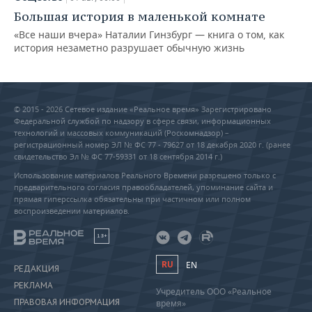
Большая история в маленькой комнате
«Все наши вчера» Наталии Гинзбург — книга о том, как
история незаметно разрушает обычную жизнь
© 2015 - 2026 Сетевое издание «Реальное время» Зарегистрировано
Федеральной службой по надзору в сфере связи, информационных
технологий и массовых коммуникаций (Роскомнадзор) –
регистрационный номер ЭЛ № ФС 77 - 79627 от 18 декабря 2020 г. (ранее
свидетельство Эл № ФС 77-59331 от 18 сентября 2014 г.)
Использование материалов Реального Времени разрешено только с
предварительного согласия правообладателей, упоминание сайта и
прямая гиперссылка обязательны при частичном или полном
воспроизведении материалов.
18+
RU
EN
РЕДАКЦИЯ
РЕКЛАМА
Учредитель ООО «Реальное
ПРАВОВАЯ ИНФОРМАЦИЯ
время»