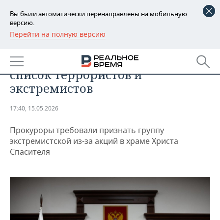
Вы были автоматически перенаправлены на мобильную
версию.
Перейти на полную версию
РЕГИОНЫ
ОБЩЕСТВО
Панк-группу Pussy Riot* внесли в
БАШКОРТОСТАН
НОВОСТИ
список террористов и
ТАТАРСТАН
АНАЛИТИКА
экстремистов
УДМУРТИЯ
НОВОСТИ АНАЛИТИКИ
ЭКОНОМИКА
17:40, 15.05.2026
ДЕКЛАРАЦИИ О ДОХОДАХ
НОВОСТИ ЭКОНОМИКИ
ПРОМЫШЛЕННОСТЬ
Прокуроры требовали признать группу
экстремистской из-за акций в храме Христа
КОРОЛИ ГОСЗАКАЗА ПФО
ФИНАНСЫ
НОВОСТИ
НЕДВИЖИМОСТЬ
Спасителя
ПРОМЫШЛЕННОСТИ
ВУЗЫ ТАТАРСТАНА
БАНКИ
НОВОСТИ НЕДВИЖИМОСТИ
АВТО
АГРОПРОМ
КОМУ ПРИНАДЛЕЖАТ
БЮДЖЕТ
НОВОСТИ АВТО
БИЗНЕС
ТОРГОВЫЕ ЦЕНТРЫ
МАШИНОСТРОЕНИЕ
ТАТАРСТАНА
ИНВЕСТИЦИИ
НОВОСТИ БИЗНЕСА
ТЕХНОЛОГИИ