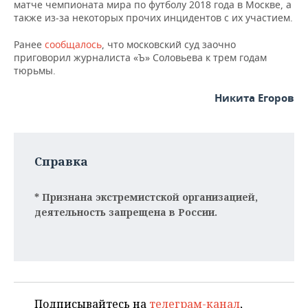
ВОДНЫЕ ВИДЫ СПОРТА
ОБРАЗОВАНИЕ
матче чемпионата мира по футболу 2018 года в Москве, а
также из-за некоторых прочих инцидентов с их участием.
ХОККЕЙ С МЯЧОМ
ПРОИСШЕСТВИЯ
Ранее
сообщалось
, что московский суд заочно
приговорил журналиста «Ъ» Соловьева к трем годам
тюрьмы.
Никита Егоров
Справка
*
Признана
экстремистской
организацией
,
деятельность запрещена
в
России.
Подписывайтесь на
телеграм-канал
,