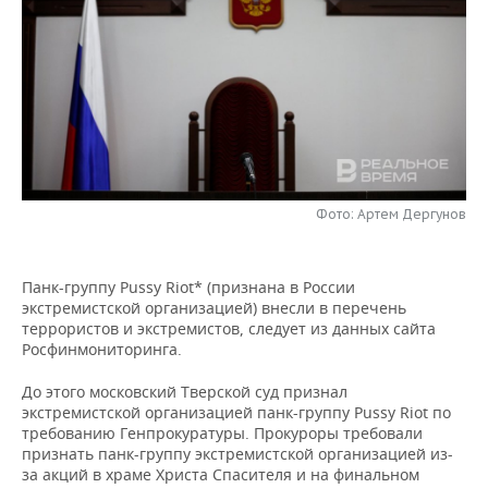
НЕФТЕХИМИЯ
РОЗНИЧНАЯ ТОРГОВЛЯ
НОВОСТИ ТЕХНОЛОГИЙ
МЕРОПРИЯТИЯ
НЕФТЬ
ТРАНСПОРТ
IT
НОВОСТИ МЕРОПРИЯТИЙ
СПОРТ
ОПК
УСЛУГИ
МЕДИА
ВЫЕЗДНАЯ РЕДАКЦИЯ
НОВОСТИ СПОРТА
ОБЩЕСТВО
ЭНЕРГЕТИКА
ТЕЛЕКОММУНИКАЦИИ
БИЗНЕС-БРАНЧИ
ФУТБОЛ
НОВОСТИ ОБЩЕСТВА
ФОТОГАЛЕРЕЯ
Фото: Артем Дергунов
ONLINE-КОНФЕРЕНЦИИ
ХОККЕЙ
ВЛАСТЬ
СЮЖЕТЫ
Панк-группу Pussy Riot* (признана в России
ОТКРЫТАЯ ЛЕКЦИЯ
БАСКЕТБОЛ
ИНФРАСТРУКТУРА
СПРАВОЧНИК
экстремистской организацией) внесли в перечень
террористов и экстремистов, следует из данных сайта
ВОЛЕЙБОЛ
ИСТОРИЯ
СПИСОК ПЕРСОН
ПОЛНАЯ ВЕРСИЯ
Росфинмониторинга.
КИБЕРСПОРТ
КУЛЬТУРА
СПИСОК КОМПАНИЙ
До этого московский Тверской суд признал
экстремистской организацией панк-группу Pussy Riot по
требованию Генпрокуратуры. Прокуроры требовали
ФИГУРНОЕ КАТАНИЕ
МЕДИЦИНА
признать панк-группу экстремистской организацией из-
за акций в храме Христа Спасителя и на финальном