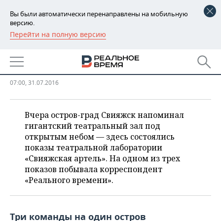
Вы были автоматически перенаправлены на мобильную
версию.
Перейти на полную версию
РЕГИОНЫ
«Свияжская артель»: пока не
БАШКОРТОСТАН
НОВОСТИ
Авиньон, но интересно
ТАТАРСТАН
АНАЛИТИКА
07:00, 31.07.2016
УДМУРТИЯ
НОВОСТИ АНАЛИТИКИ
ЭКОНОМИКА
Вчера остров-град Свияжск напоминал
гигантский театральный зал под
ДЕКЛАРАЦИИ О ДОХОДАХ
НОВОСТИ ЭКОНОМИКИ
ПРОМЫШЛЕННОСТЬ
открытым небом — здесь состоялись
показы театральной лаборатории
КОРОЛИ ГОСЗАКАЗА ПФО
ФИНАНСЫ
НОВОСТИ
НЕДВИЖИМОСТЬ
ПРОМЫШЛЕННОСТИ
«Свияжская артель». На одном из трех
показов побывала корреспондент
ВУЗЫ ТАТАРСТАНА
БАНКИ
НОВОСТИ НЕДВИЖИМОСТИ
АВТО
АГРОПРОМ
«Реального времени».
КОМУ ПРИНАДЛЕЖАТ
БЮДЖЕТ
НОВОСТИ АВТО
БИЗНЕС
ТОРГОВЫЕ ЦЕНТРЫ
МАШИНОСТРОЕНИЕ
ТАТАРСТАНА
Три команды на один остров
ИНВЕСТИЦИИ
НОВОСТИ БИЗНЕСА
ТЕХНОЛОГИИ