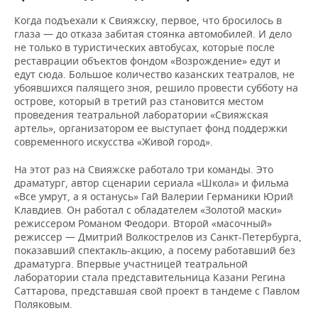
НЕФТЕХИМИЯ
Когда подъехали к Свияжску, первое, что бросилось в
РОЗНИЧНАЯ ТОРГОВЛЯ
НОВОСТИ ТЕХНОЛОГИЙ
МЕРОПРИЯТИЯ
глаза — до отказа забитая стоянка автомобилей. И дело
НЕФТЬ
не только в туристических автобусах, которые после
ТРАНСПОРТ
IT
НОВОСТИ МЕРОПРИЯТИЙ
СПОРТ
реставрации объектов фондом «Возрождение» едут и
ОПК
едут сюда. Большое количество казанских театралов, не
убоявшихся палящего зноя, решило провести субботу на
УСЛУГИ
МЕДИА
ВЫЕЗДНАЯ РЕДАКЦИЯ
НОВОСТИ СПОРТА
ОБЩЕСТВО
острове, который в третий раз становится местом
ЭНЕРГЕТИКА
проведения театральной лаборатории «Свияжская
ТЕЛЕКОММУНИКАЦИИ
БИЗНЕС-БРАНЧИ
ФУТБОЛ
НОВОСТИ ОБЩЕСТВА
ФОТОГАЛЕРЕЯ
артель», организатором ее выступает фонд поддержки
современного искусства «Живой город».
ONLINE-КОНФЕРЕНЦИИ
ХОККЕЙ
ВЛАСТЬ
СЮЖЕТЫ
На этот раз на Свияжске работало три команды. Это
драматург, автор сценарии сериала «Школа» и фильма
ОТКРЫТАЯ ЛЕКЦИЯ
БАСКЕТБОЛ
ИНФРАСТРУКТУРА
СПРАВОЧНИК
«Все умрут, а я останусь» Гай Валерии Германики Юрий
Клавдиев. Он работал с обладателем «Золотой маски»
ВОЛЕЙБОЛ
ИСТОРИЯ
СПИСОК ПЕРСОН
ПОЛНАЯ ВЕРСИЯ
режиссером Романом Феодори. Второй «масочный»
режиссер — Дмитрий Волкострелов из Санкт-Петербурга,
показавший спектакль-акцию, а посему работавший без
КИБЕРСПОРТ
КУЛЬТУРА
СПИСОК КОМПАНИЙ
драматурга. Впервые участницей театральной
лаборатории стала представительница Казани Регина
ФИГУРНОЕ КАТАНИЕ
МЕДИЦИНА
Саттарова, представшая свой проект в тандеме с Павлом
Поляковым.