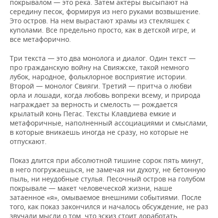
покрывалом — это река. Затем актеры высыпают на
середину песок, формируя из него руками возвышение.
Это остров. На нем вырастают храмы из стекляшек с
куполами. Все предельно просто, как в детской игре, и
все метафорично.
Три текста — это два монолога и диалог. Один текст —
про гражданскую войну на Свияжске, такой немного
лубок, народное, фольклорное восприятие истории.
Второй — монолог Свияги. Третий — притча о любви
орла и лошади, когда любовь вопреки всему, и природа
награждает за верность и смелость — рождается
крылатый конь Пегас. Тексты Клавдиева емкие и
метафоричные, наполненный ассоциациями и смыслами,
в которые вникаешь иногда не сразу, но которые не
отпускают.
Показ длится при абсолютной тишине сорок пять минут,
в него погружаешься, не замечая ни духоту, не бетонную
пыль, ни неудобные стулья. Песочный остров на голубом
покрывале — макет человеческой жизни, наше
затаенное «я», омываемое внешними событиями. После
того, как показ закончился и началось обсуждение, не раз
звучали мысли о том, что эскиз стоит доработать,