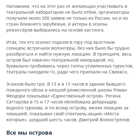
ВОДНЫЕ ВИДЫ СПОРТА
ОБРАЗОВАНИЕ
Напомним, что на этот раз от желающих участвовать в
театральной лаборатории не было отбоя, организаторы
ХОККЕЙ С МЯЧОМ
ПРОИСШЕСТВИЯ
получили около 200 заявок не только из России, но и из
стран ближнего зарубежья, и актеры в эскизы
режиссеров выбирались на основе кастинга.
Итак, тех кто осилил подъем в гору под яростным
солнцем, встречали волонтеры, без них было бы трудно
разобраться и найти нужную локацию. В принципе, весь
остров был охвачен театральной лихорадкой, но,
буквально пробиваясь через толпы утомленных туристов,
театралы находили то, ради чего приехали на Свияжск.
Эскизов было три. В 13 и в 15 часов в здании бывшего
пожарного обоза и низшей ремесленной школы Роман
Феодори показывал «Единственный остров». Регина
Саттарова в 15 и 17 часов облюбовала дебаркадер
водного туризма, и по всему острову, меняя локацию за
локацией, показывал свой спектакль-акцию «Места
которые», шедший шесть часов, Дмитрий Волкострелов.
Все мы острова