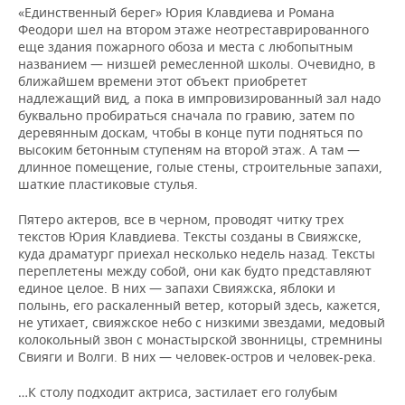
«Единственный берег» Юрия Клавдиева и Романа
Феодори шел на втором этаже неотреставрированного
еще здания пожарного обоза и места с любопытным
названием — низшей ремесленной школы. Очевидно, в
ближайшем времени этот объект приобретет
надлежащий вид, а пока в импровизированный зал надо
буквально пробираться сначала по гравию, затем по
деревянным доскам, чтобы в конце пути подняться по
высоким бетонным ступеням на второй этаж. А там —
длинное помещение, голые стены, строительные запахи,
шаткие пластиковые стулья.
Пятеро актеров, все в черном, проводят читку трех
текстов Юрия Клавдиева. Тексты созданы в Свияжске,
куда драматург приехал несколько недель назад. Тексты
переплетены между собой, они как будто представляют
единое целое. В них — запахи Свияжска, яблоки и
полынь, его раскаленный ветер, который здесь, кажется,
не утихает, свияжское небо с низкими звездами, медовый
колокольный звон с монастырской звонницы, стремнины
Свияги и Волги. В них — человек-остров и человек-река.
…К столу подходит актриса, застилает его голубым