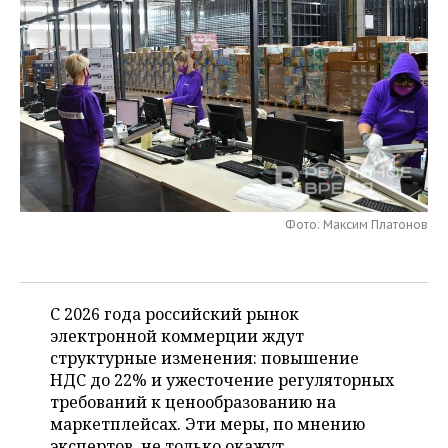
НЕФТЕХИМИЯ
РОЗНИЧНАЯ ТОРГОВЛЯ
НОВОСТИ ТЕХНОЛОГИЙ
МЕРОПРИЯТИЯ
НЕФТЬ
ТРАНСПОРТ
IT
НОВОСТИ МЕРОПРИЯТИЙ
СПОРТ
ОПК
УСЛУГИ
МЕДИА
ВЫЕЗДНАЯ РЕДАКЦИЯ
НОВОСТИ СПОРТА
ОБЩЕСТВО
ЭНЕРГЕТИКА
ТЕЛЕКОММУНИКАЦИИ
БИЗНЕС-БРАНЧИ
ФУТБОЛ
НОВОСТИ ОБЩЕСТВА
ФОТОГАЛЕРЕЯ
ONLINE-КОНФЕРЕНЦИИ
ХОККЕЙ
ВЛАСТЬ
СЮЖЕТЫ
Фото: Максим Платонов
ОТКРЫТАЯ ЛЕКЦИЯ
БАСКЕТБОЛ
ИНФРАСТРУКТУРА
СПРАВОЧНИК
ВОЛЕЙБОЛ
ИСТОРИЯ
СПИСОК ПЕРСОН
С 2026 года российский рынок
ПОЛНАЯ ВЕРСИЯ
электронной коммерции ждут
структурные изменения: повышение
КИБЕРСПОРТ
КУЛЬТУРА
СПИСОК КОМПАНИЙ
НДС до 22% и ужесточение регуляторных
требований к ценообразованию на
ФИГУРНОЕ КАТАНИЕ
МЕДИЦИНА
маркетплейсах. Эти меры, по мнению
экспертов, не только окажут