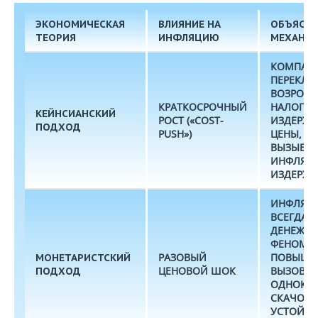
ЭКОНОМИЧЕСКАЯ
ВЛИЯНИЕ НА
ОБЪЯСНЕ
ТЕОРИЯ
ИНФЛЯЦИЮ
МЕХАНИ
КОМПАН
ПЕРЕКЛ
ВОЗРОС
КРАТКОСРОЧНЫЙ
НАЛОГО
КЕЙНСИАНСКИЙ
РОСТ («COST-
ИЗДЕРЖК
ПОДХОД
PUSH»)
ЦЕНЫ, Ч
ВЫЗЫВАЕ
ИНФЛЯЦ
ИЗДЕРЖЕ
ИНФЛЯЦ
ВСЕГДА
ДЕНЕЖН
ФЕНОМЕН
РАЗОВЫЙ
ПОВЫШЕ
МОНЕТАРИСТСКИЙ
ЦЕНОВОЙ ШОК
ВЫЗОВЕТ
ПОДХОД
ОДНОКР
СКАЧОК 
УСТОЙЧ