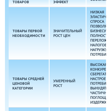
ТОВАРОВ
ЭФФЕКТ
НИЗКАЯ
ЭЛАСТИЧН
СПРОСА
ПОЗВОЛЯЕТ
ЗНАЧИТЕЛЬНЫЙ
БИЗНЕСУ
ТОВАРЫ ПЕРВОЙ
РОСТ ЦЕН
ПОЛНОСТЬ
НЕОБХОДИМОСТИ
ПЕРЕЛОЖИ
НАЛОГОВУ
НАГРУЗКУ Н
ПОТРЕБИТЕ
ВЫСОКАЯ
КОНКУРЕНЦ
СБЕРЕГАТЕ
НАСТРОЕНИ
ТОВАРЫ СРЕДНЕЙ
УМЕРЕННЫЙ
ПОТРЕБИТЕ
ЦЕНОВОЙ
РОСТ
ВЫНУДЯТ Б
КАТЕГОРИИ
ЧАСТИЧНО
ПОГЛОЩАТ
ИЗДЕРЖКИ