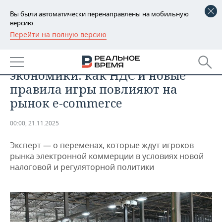
Вы были автоматически перенаправлены на мобильную
версию.
Перейти на полную версию
РЕГИОНЫ
ТЕХНОЛОГИИ
Трансформация цифровой
БАШКОРТОСТАН
НОВОСТИ
экономики: как НДС и новые
ТАТАРСТАН
АНАЛИТИКА
правила игры повлияют на
рынок e-commerce
УДМУРТИЯ
НОВОСТИ АНАЛИТИКИ
ЭКОНОМИКА
00:00, 21.11.2025
ДЕКЛАРАЦИИ О ДОХОДАХ
НОВОСТИ ЭКОНОМИКИ
ПРОМЫШЛЕННОСТЬ
Эксперт — о переменах, которые ждут игроков
КОРОЛИ ГОСЗАКАЗА ПФО
ФИНАНСЫ
НОВОСТИ
НЕДВИЖИМОСТЬ
рынка электронной коммерции в условиях новой
ПРОМЫШЛЕННОСТИ
налоговой и регуляторной политики
ВУЗЫ ТАТАРСТАНА
БАНКИ
НОВОСТИ НЕДВИЖИМОСТИ
АВТО
АГРОПРОМ
КОМУ ПРИНАДЛЕЖАТ
БЮДЖЕТ
НОВОСТИ АВТО
БИЗНЕС
ТОРГОВЫЕ ЦЕНТРЫ
МАШИНОСТРОЕНИЕ
ТАТАРСТАНА
ИНВЕСТИЦИИ
НОВОСТИ БИЗНЕСА
ТЕХНОЛОГИИ