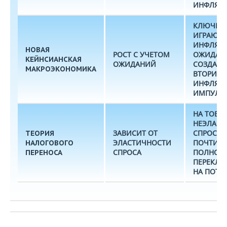
ИНФЛЯЦ
КЛЮЧЕВ
ИГРАЮТ
ИНФЛЯЦ
НОВАЯ
РОСТ С УЧЕТОМ
ОЖИДАН
КЕЙНСИАНСКАЯ
ОЖИДАНИЙ
СОЗДАЮ
МАКРОЭКОНОМИКА
ВТОРИЧ
ИНФЛЯЦ
ИМПУЛЬ
НА ТОВА
НЕЭЛАС
ЗАВИСИТ ОТ
СПРОСОМ
ТЕОРИЯ
ЭЛАСТИЧНОСТИ
ПОЧТИ
НАЛОГОВОГО
СПРОСА
ПОЛНОС
ПЕРЕНОСА
ПЕРЕКЛА
НА ПОТР