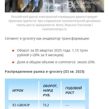
Российский рынок электронной коммерции демонстрирует
признаки зрелости: при сохранении положительной динамики
темпы роста замедляются.
Максим Платонов /
realnoevremya.ru
Сегмент e-grocery как индикатор трансформации:
Оборот за III квартал 2025 года: 1,15 трлн
рублей (+28% за 9 месяцев).
Доля в общем объеме e-commerce: около 20%.
Распределение рынка e-grocery (III кв. 2025)
ОБОРОТ,
ГОДОВОЙ
ИГРОК
МЛРД
РОСТ
РУБ.
X5 GROUP
73,2
---