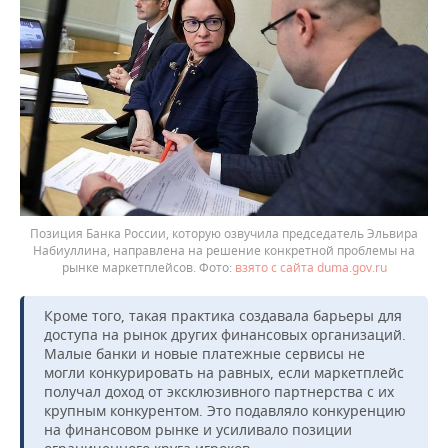
Позиция Банка России, которую озвучила председатель Эльвира
Набиуллина, направлена на решение конкретной проблемы на
рынке маркетплейсов.
взято с сайта duma.gov.ru
Кроме того, такая практика создавала барьеры для
доступа на рынок других финансовых организаций.
Малые банки и новые платежные сервисы не
могли конкурировать на равных, если маркетплейс
получал доход от эксклюзивного партнерства с их
крупным конкурентом. Это подавляло конкуренцию
на финансовом рынке и усиливало позиции