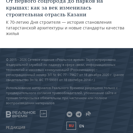
От первого соцгорода до парков на
крышах: как за век изменилась
строительная отрасль Казани
К 70-летию Дня строителя — история становления
татарстанской архитектуры и новые стандарты качества
жилья
© 2015 - 2026 Сетевое издание «Реальное время» Зарегистрировано
Федеральной службой по надзору в сфере связи, информационных
технологий и массовых коммуникаций (Роскомнадзор) –
регистрационный номер ЭЛ № ФС 77 - 79627 от 18 декабря 2020 г. (ранее
свидетельство Эл № ФС 77-59331 от 18 сентября 2014 г.)
Использование материалов Реального Времени разрешено только с
предварительного согласия правообладателей, упоминание сайта и
прямая гиперссылка обязательны при частичном или полном
воспроизведении материалов.
18+
RU
EN
РЕДАКЦИЯ