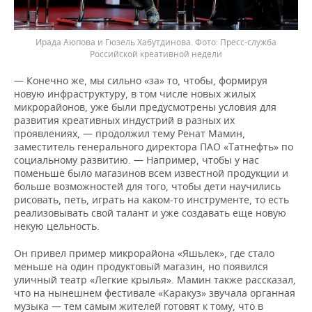
Ирада Аюпова и Гюзель Хабутдинова.
Пресс-служба
Российской креативной недели
— Конечно же, мы сильно «за» то, чтобы, формируя
новую инфраструктуру, в том числе новых жилых
микрорайонов, уже были предусмотрены условия для
развития креативных индустрий в разных их
проявлениях, — продолжил тему Ренат Мамин,
заместитель генерального директора ПАО «Татнефть» по
социальному развитию. — Например, чтобы у нас
поменьше было магазинов всем известной продукции и
больше возможностей для того, чтобы дети научились
рисовать, петь, играть на каком-то инструменте, то есть
реализовывать свой талант и уже создавать еще новую
некую цельность.
Он привел пример микрорайона «Яшьлек», где стало
меньше на один продуктовый магазин, но появился
уличный театр «Легкие крылья». Мамин также рассказал,
что на нынешнем фестивале «Каракуз» звучала органная
музыка — тем самым жителей готовят к тому, что в