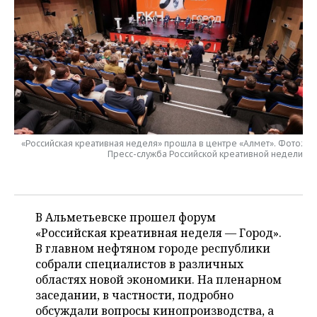
НЕФТЕХИМИЯ
РОЗНИЧНАЯ ТОРГОВЛЯ
НОВОСТИ ТЕХНОЛОГИЙ
МЕРОПРИЯТИЯ
НЕФТЬ
ТРАНСПОРТ
IT
НОВОСТИ МЕРОПРИЯТИЙ
СПОРТ
ОПК
УСЛУГИ
МЕДИА
ВЫЕЗДНАЯ РЕДАКЦИЯ
НОВОСТИ СПОРТА
ОБЩЕСТВО
ЭНЕРГЕТИКА
ТЕЛЕКОММУНИКАЦИИ
БИЗНЕС-БРАНЧИ
ФУТБОЛ
НОВОСТИ ОБЩЕСТВА
ФОТОГАЛЕРЕЯ
«Российская креативная неделя» прошла в центре «Алмет». Фото:
Пресс-служба Российской креативной недели
ONLINE-КОНФЕРЕНЦИИ
ХОККЕЙ
ВЛАСТЬ
СЮЖЕТЫ
ОТКРЫТАЯ ЛЕКЦИЯ
БАСКЕТБОЛ
ИНФРАСТРУКТУРА
СПРАВОЧНИК
В Альметьевске прошел форум
ВОЛЕЙБОЛ
ИСТОРИЯ
СПИСОК ПЕРСОН
ПОЛНАЯ ВЕРСИЯ
«Российская креативная неделя — Город».
В главном нефтяном городе республики
КИБЕРСПОРТ
КУЛЬТУРА
СПИСОК КОМПАНИЙ
собрали специалистов в различных
областях новой экономики. На пленарном
ФИГУРНОЕ КАТАНИЕ
МЕДИЦИНА
заседании, в частности, подробно
обсуждали вопросы кинопроизводства, а