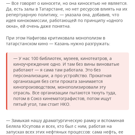
— Все говорят о киносети, но она киносетью не является.
Да, есть залы в Татарстане, но нет ресурсов влиять на их
репертуарную политику, — указала она, добавив, что
идея кинокомиссии, работающей по принципу «одного
окна», ей очень даже понятна.
При этом Нафигова критиковала монополизм в
татарстанском кино — Казань нужно разгружать:
— У нас 100 библиотек, музеев, кинотеатров, а
киноучреждение одно. И там без вины виноватые
работают — я сама там работала. Это без
персонализации, а про устройство. Прокатная
организация без сети проката занимается
кинопроизводством, монополизировали эту
отрасль. Все организации пытаются ткнуть туда,
потом в Союз кинематографистов, потом ищут
пятый угол, там стоит НКО.
— Замыкая нашу драматургическую рамку и вспоминая
Беляла Юсупова и всех, кто был с ним, работая на
запусках всех этих нефтяных процессов: сама нефть, ее