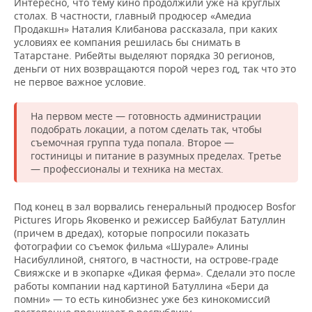
Интересно, что тему кино продолжили уже на круглых
столах. В частности, главный продюсер «Амедиа
Продакшн» Наталия Клибанова рассказала, при каких
условиях ее компания решилась бы снимать в
Татарстане. Рибейты выделяют порядка 30 регионов,
деньги от них возвращаются порой через год, так что это
не первое важное условие.
На первом месте — готовность администрации
подобрать локации, а потом сделать так, чтобы
съемочная группа туда попала. Второе —
гостиницы и питание в разумных пределах. Третье
— профессионалы и техника на местах.
Под конец в зал ворвались генеральный продюсер Bosfor
Pictures Игорь Яковенко и режиссер Байбулат Батуллин
(причем в дредах), которые попросили показать
фотографии со съемок фильма «Шурале» Алины
Насибуллиной, снятого, в частности, на острове-граде
Свияжске и в экопарке «Дикая ферма». Сделали это после
работы компании над картиной Батуллина «Бери да
помни» — то есть кинобизнес уже без кинокомиссий