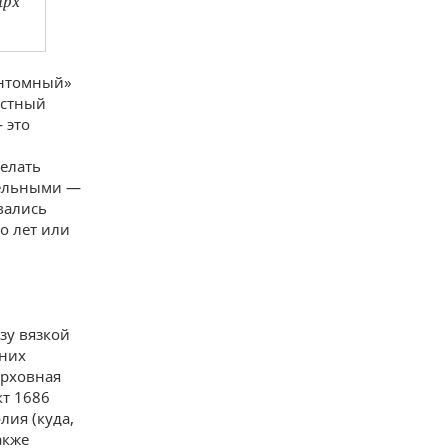
арх
антомный»
естный
 это
делать
тельными —
вались
о лет или
зу вязкой
нних
ерховная
т 1686
лия (куда,
акже