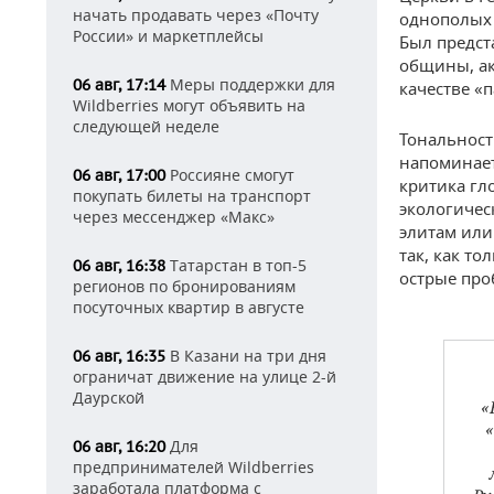
начать продавать через «Почту
однополых 
России» и маркетплейсы
Был предст
общины, ак
Меры поддержки для
06 авг, 17:14
качестве «
Wildberries могут объявить на
следующей неделе
Тональност
напоминает
Россияне смогут
06 авг, 17:00
критика гл
покупать билеты на транспорт
экологичес
через мессенджер «Макс»
элитам или
так, как т
Татарстан в топ-5
06 авг, 16:38
острые про
регионов по бронированиям
посуточных квартир в августе
В Казани на три дня
06 авг, 16:35
ограничат движение на улице 2-й
Даурской
«
Для
06 авг, 16:20
предпринимателей Wildberries
заработала платформа с