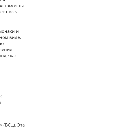
 полномочны
ент все-
монахи и
ном виде.
но
инения
роде как
и,
,
 (ВСЦ). Эта