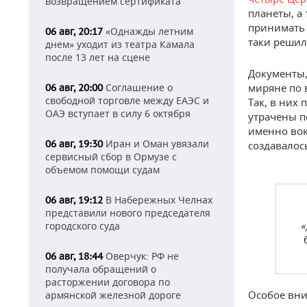
возвращением сертификата
планеты, а
принимать 
«Однажды летним
06 авг, 20:17
таки решил
днем» уходит из театра Камала
после 13 лет на сцене
Документы,
Соглашение о
миряне по 
06 авг, 20:00
свободной торговле между ЕАЭС и
Так, в них
ОАЭ вступает в силу 6 октября
утрачены п
именно вок
Иран и Оман увязали
06 авг, 19:30
создавалос
сервисный сбор в Ормузе с
объемом помощи судам
В Набережных Челнах
06 авг, 19:12
представили нового председателя
«
городского суда
Оверчук: РФ не
06 авг, 18:44
получала обращений о
расторжении договора по
Особое вни
армянской железной дороге