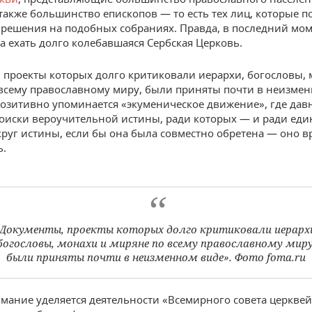
 также большинство епископов — то есть тех лиц, которые
решения на подобных собраниях. Правда, в последний мом
а ехать долго колебавшаяся Сербская Церковь.
 проекты которых долго критиковали иерархи, богословы, 
всему православному миру, были приняты почти в неизмен
 позитивно упоминается «экуменическое движение», где дав
оиски вероучительной истины, ради которых — и ради ед
руг истины, если бы она была совместно обретена — оно в
ь.
Документы, проекты которых долго критиковали иерарх
богословы, монахи и миряне по всему православному миру
были приняты почти в неизменном виде». Фото foma.ru
мание уделяется деятельности «Всемирного совета церквей»