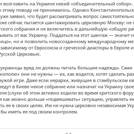
 возглавить на Украине некий «объединительный собор». 
 этому поводу не принималось. Однако Константинопольс
 уже заявил, что будет рассматривать вопрос самостоятельно
уже сейчас пытается шантажировать церковную Москву: не 
тского собрания и не включитесь в дальнейшую «общую ра
ывать от вас Украину. Поддаться на этот шантаж — значит н
лицо», но и позволить новосозданному международному ме
зависимому от Евросоюза и греческой диаспоры в Европе 
Русской Церковью.
 украинцы вряд ли должны питать большие надежды. Сами 
нополю» они не нужны — их, как водится, хотят сделать р
чужой игре. Даже если иерархи, живущие в стамбульском кв
ведут в Киеве некое собрание или назначат на Украину сво
еля (слухи об этом активно ходили во время критского фору
я как можно дольше «подвешивать» ситуацию, управлять е
ть ее в своих целях. Им не нужна церковно независимая У
 бы иметь ее под своим контролем.