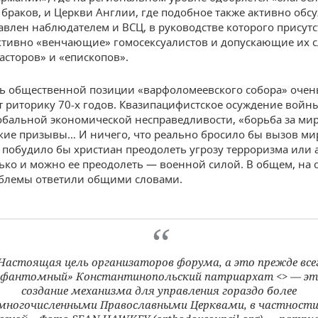
браков, и Церкви Англии, где подобное также активно обсу
авлен наблюдателем и ВСЦ, в руководстве которого присут
тивно «венчающие» гомосексуалистов и допускающие их с
пасторов» и «епископов».
ь общественной позиции «варфоломеевского собора» очен
 риторику 70-х годов. Квазипацифистское осуждение войны
обальной экономической несправедливости, «борьба за мир
кие призывы… И ничего, что реально бросило бы вызов м
 побудило бы христиан преодолеть угрозу терроризма или 
олько и можно ее преодолеть — военной силой. В общем, на
блемы ответили общими словами.
Настоящая цель организаторов форума, а это прежде все
«фантомный» Константинопольский патриархат <> — эт
создание механизма для управления гораздо более
многочисленными Православными Церквами, в частности