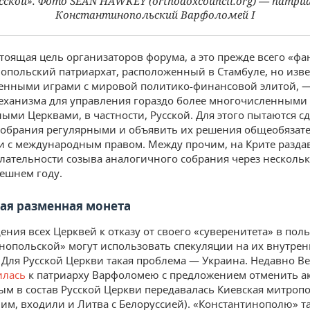
сской». Фото SEAN HAWKEY (orthodoxcouncil.org) — патри
Константинопольский Варфоломей I
тоящая цель организаторов форума, а это прежде всего «ф
опольский патриархат, расположенный в Стамбуле, но изв
енными играми с мировой политико-финансовой элитой, —
еханизма для управления гораздо более многочисленными
ыми Церквами, в частности, Русской. Для этого пытаются с
собрания регулярными и объявить их решения общеобяза
и с международным правом. Между прочим, на Крите разда
елательности созыва аналогичного собрания через нескольк
ешнем году.
ая разменная монета
ения всех Церквей к отказу от своего «суверенитета» в поль
нопольской» могут использовать спекуляции на их внутре
 Для Русской Церкви такая проблема — Украина. Недавно В
илась
к патриарху Варфоломею с предложением отменить ак
рым в состав Русской Церкви передавалась Киевская митропо
им, входили и Литва с Белоруссией). «Константинополю» т