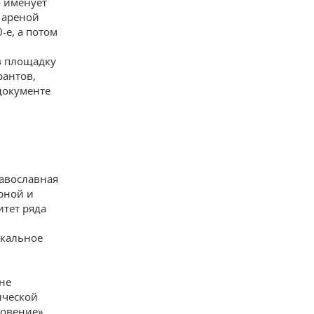
о именует
а ареной
-е, а потом
в площадку
рантов,
документе
равославная
рной и
итет ряда
икальное
не
ической
ловение»