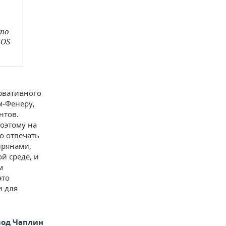
 по
GOS
рвативного
м-Фенеру,
нтов.
поэтому на
о отвечать
ирянами,
ой среде, и
м
это
и для
лод Чаплин