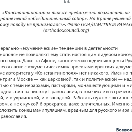
«Константинополю» также предложили возглавить на
раине некий «объединительный собор». На Крите решений
ому поводу не принималось». Фото GOA/DIMITRIOS PANA
(orthodoxcouncil.org)
ерально-«экуменические» тенденции в деятельности
нополя» не позволяют ему стать настоящим лидером консе
ого мира. Даже на Афоне, канонически подчиняющемся Ру
несогласие с «экуменическими» проектами критских докуме
же авторитета у «Константинополя» нет никакого. Именно 
нтриги Москве — как церковной, так и политической — над
тью с теми иерархами, пастырями, монашествующими и м
одня стоят за чистоту Православия, в том числе и в греческ
й, и в украинской, и в западной. Работать нужно с активны
ом, а не с кучкой бюрократов, даже влиятельных. Именно 
оложить конец манипуляциям, вредным для русского мира 
равославия.
Всево