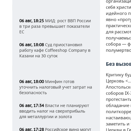
организаци
себя христи
идейного пр
явно «прот
МИД: рост ВВП России
06 авг, 18:25
практическ
в три раза превышает показатели
для рассмо
ЕС
получаемых
собора — ф
Суд приостановил
06 авг, 18:08
полумертво
работу кафе Coffeeshop Company в
Казани на 30 суток
Без вызо
Критику бу
Церковь <…
Минфин готов
06 авг, 18:00
Апостольск
уточнить налоговый учет затрат на
безопасность
соборов IX-
протестант
обладание 
Власти не планируют
06 авг, 17:34
вводить налог на сверхприбыль
политкорре
для металлургии и золота
настаивающ
заметить и
Российское вино могут
06 авг, 17:28
Церкви в Г