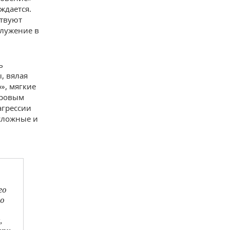
ждается.
ствуют
лужение в
ь
, вялая
», мягкие
ировым
агрессии
 сложные и
го
о
,