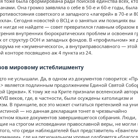
я тоже была сформирована ради поисков единства всех, кт
анами. Она громко заявляла о себе в 50-е и 60-е годы, был
отивостояния советского и западного «лагерей» в 70-е и 80
ухла». Сегодня новостей о ВСЦ и о занятых им позициях вы
и нигде не найдете — совет превратился главным образом 
трения внутренних бюрократических проблем и освоения г
 от структур ООН и западных фондов. В «профильном» же 
орума не «экуменического», а внутриправославного — этой
й конторе посвящено аж 4 пункта из 24.
вов мировому истеблишменту
дто не услышали. Да, в одном из документов говорится: «П
> является подлинным продолжением Единой Святой Собо
ой Церкви». К тому же на Крите признали вселенский автор
XVII веков, где, в частности, были осуждены католицизм и
изм. В принципе, все это может считаться претензией на ун
истиной — но данная декларация тонет в чрезвычайно
ктном языке документов завершившегося собрания. Люди,
ие на строгом исповедании православной веры, не могли 
 того, что среди наблюдателей был представитель «Евангел
ермании», где на региональном уровне одобряется «благос