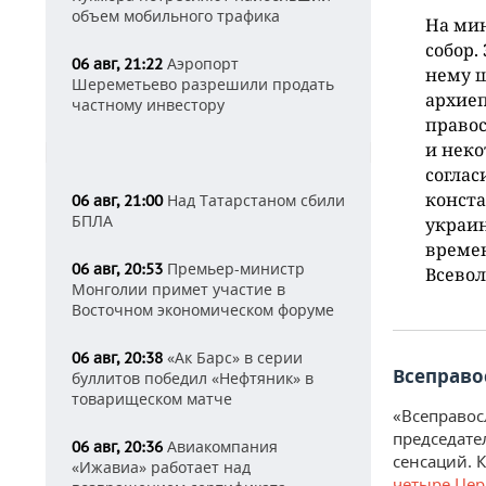
объем мобильного трафика
На мин
собор.
Аэропорт
06 авг, 21:22
нему ш
Шереметьево разрешили продать
архие
частному инвестору
правос
и неко
соглас
конста
Над Татарстаном сбили
06 авг, 21:00
БПЛА
украин
време
Премьер-министр
06 авг, 20:53
Всевол
Монголии примет участие в
Восточном экономическом форуме
«Ак Барс» в серии
06 авг, 20:38
Всеправо
буллитов победил «Нефтяник» в
товарищеском матче
«Всеправос
председате
Авиакомпания
06 авг, 20:36
сенсаций. 
«Ижавиа» работает над
четыре Це