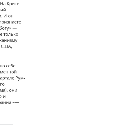
На Крите
кий
. И он
признаете
боту» —
е только
ханизму,
и США,
по себе
азменной
артале Рум-
его
ма), они
ю и
краина –—