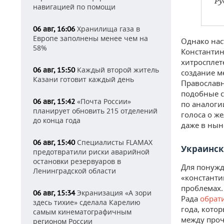
Ру
навигацией по помощи
Хранилища газа в
06 авг, 16:06
Европе заполнены менее чем на
Однако нас
58%
Константин
хитросплет
Каждый второй житель
06 авг, 15:50
создание м
Казани готовит каждый день
Православн
подобные 
«Почта России»
06 авг, 15:42
по аналоги
планирует обновить 215 отделений
голоса о ж
до конца года
даже в нын
Специалисты FLAMAX
06 авг, 15:40
Украинск
предотвратили риски аварийной
остановки резервуаров в
Для понужд
Ленинградской области
«константи
проблемах.
Экранизация «А зори
06 авг, 15:34
Рада
обрат
здесь тихие» сделала Карелию
года, кото
самым кинематографичным
между проч
регионом России