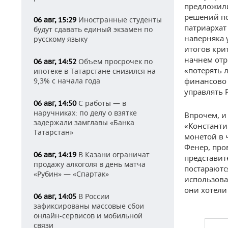
предложили
решений по
Иностранные студенты
06 авг, 15:29
патриархат
будут сдавать единый экзамен по
наверняка 
русскому языку
итогов кри
начнем отр
Объем просрочек по
06 авг, 14:52
«потерять 
ипотеке в Татарстане снизился на
9,3% с начала года
финансово 
управлять 
С работы — в
06 авг, 14:50
наручниках: по делу о взятке
Впрочем, и
задержали замглавы «Банка
«Константи
Татарстан»
монетой в 
Фенер, про
В Казани ограничат
06 авг, 14:19
представит
продажу алкоголя в день матча
постараютс
«Рубин» — «Спартак»
использова
они хотели
В России
06 авг, 14:05
зафиксированы массовые сбои
онлайн-сервисов и мобильной
связи