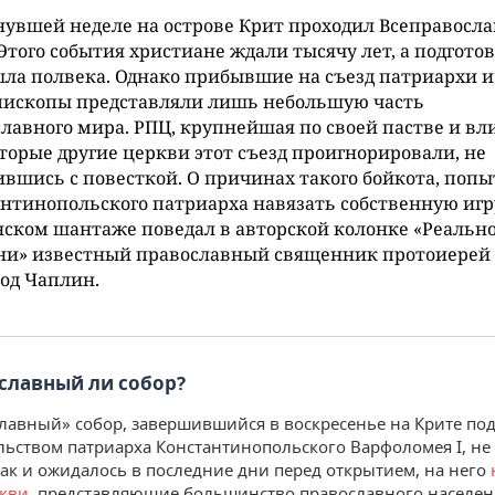
увшей неделе на острове Крит проходил Всеправосл
 Этого события христиане ждали тысячу лет, а подготов
ла полвека. Однако прибывшие на съезд патриархи и
пископы представляли лишь небольшую часть
лавного мира. РПЦ, крупнейшая по своей пастве и вл
торые другие церкви этот съезд проигнорировали, не
ившись с повесткой. О причинах такого бойкота, попы
нтинопольского патриарха навязать собственную игр
ском шантаже поведал в авторской колонке «Реально
ни» известный православный священник протоиерей
од Чаплин.
славный ли собор?
лавный» собор, завершившийся в воскресенье на Крите по
льством патриарха Константинопольского Варфоломея I, не
Как и ожидалось в последние дни перед открытием, на него
ркви
, представляющие большинство православного населе