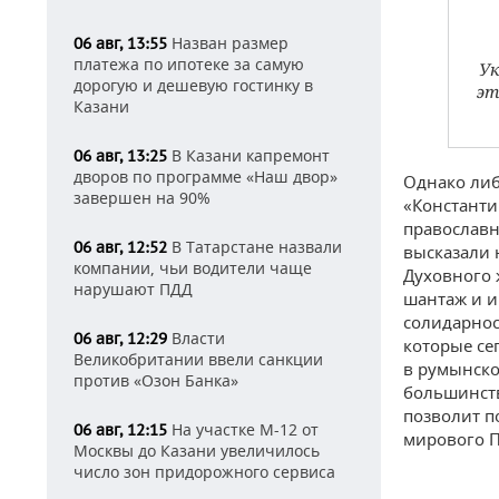
Назван размер
06 авг, 13:55
платежа по ипотеке за самую
Ук
дорогую и дешевую гостинку в
эт
Казани
В Казани капремонт
06 авг, 13:25
дворов по программе «Наш двор»
Однако либ
завершен на 90%
«Константи
православн
В Татарстане назвали
06 авг, 12:52
высказали 
компании, чьи водители чаще
Духовного 
нарушают ПДД
шантаж и и
солидарнос
Власти
06 авг, 12:29
которые сег
Великобритании ввели санкции
в румынско
против «Озон Банка»
большинств
позволит п
На участке М-12 от
06 авг, 12:15
мирового П
Москвы до Казани увеличилось
число зон придорожного сервиса