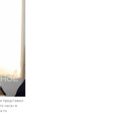
и представил
о часа» в
a.ru