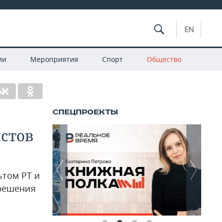
EN
ии
Мероприятия
Спорт
Общество
истов
ьтом РТ и
 решения