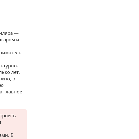
Биляра —
лгаром и
иниматель
льтурно-
ько лет,
ожно, в
ую
а главное
строить
и
ами. В