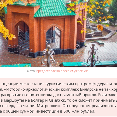
предоставлено пресс-службой АИР
концепции место станет туристическим центром федерально
я. «Историко-археологический комплекс Билярска не так х
а раскрытие его потенциала даст заметный приток. Если зак
 в маршруты на Болгар и Свияжск, то он сможет принимать 
в в год», — считает Митрошкин. Он предлагает реализовать 
па с общей суммой инвестиций в 500 млн рублей.