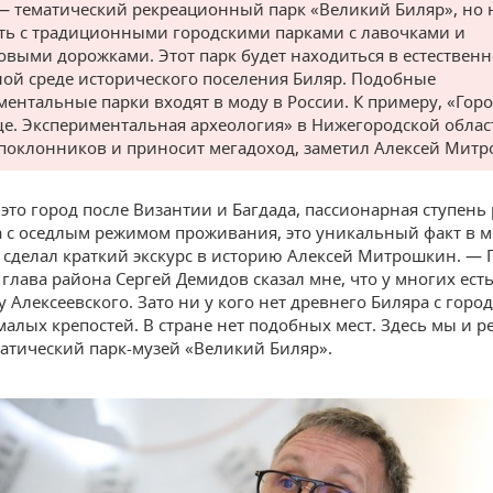
— тематический рекреационный парк «Великий Биляр», но н
ать с традиционными городскими парками с лавочками и
овыми дорожками. Этот парк будет находиться в естествен
ой среде исторического поселения Биляр. Подобные
ментальные парки входят в моду в России. К примеру, «Гор
е. Экспериментальная археология» в Нижегородской облас
поклонников и приносит мегадоход, заметил Алексей Митр
это город после Византии и Багдада, пассионарная ступень
а с оседлым режимом проживания, это уникальный факт в 
 сделал краткий экскурс в историю Алексей Митрошкин. —
 глава района Сергей Демидов сказал мне, что у многих есть
у Алексеевского. Зато ни у кого нет древнего Биляра с гор
малых крепостей. В стране нет подобных мест. Здесь мы и 
матический парк-музей «Великий Биляр».