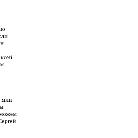
шо
сли
он
ексей
им
0 млн
бы
е можем
Сергей