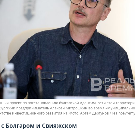
ный проект по восстановлению булгарской идентичности этой территори
бургский предприниматель Алексей Митрошкин во время «Муниципальног
нтстве инвестиционного развития РТ.
Артем Дергунов / realnoevremy
е с Болгаром и Свияжском