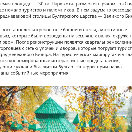
емая площадь — 30 га. Парк хотят разместить рядом со «Св
де немало туристов и паломников. В нем задумано воссозда
редневековой столицы Булгарского царства — Великого Би
т восстановлены крепостные башни и стены, аутентичные
вым, которые были возведены на земляных валах, окруже
 рвом. После реконструкции появятся кварталы ремесленн
торговцев с сетью улочек и дворов, которые погрузят турист
средневекового Биляра. На туристических маршрутах и у гл
ятся костюмированные интерактивные представления,
ющие уклад и быт жизни булгар. На территории парка
ваны событийные мероприятия.