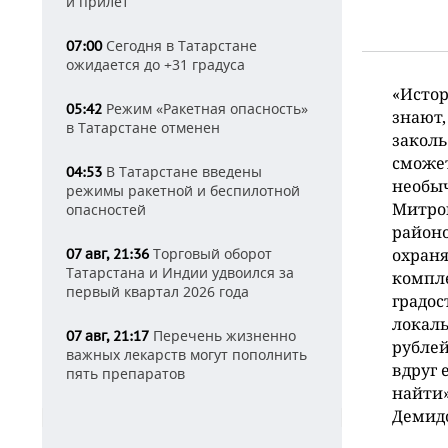
и прилет
Сегодня в Татарстане
07:00
ожидается до +31 градуса
«Истор
Режим «Ракетная опасность»
05:42
знают,
в Татарстане отменен
заколь
сможет
В Татарстане введены
04:53
необы
режимы ракетной и беспилотной
Митро
опасностей
районо
Торговый оборот
охран
07 авг, 21:36
Татарстана и Индии удвоился за
компле
первый квартал 2026 года
градос
локаль
Перечень жизненно
07 авг, 21:17
рублей
важных лекарств могут пополнить
вдруг 
пять препаратов
найти»
Демидо