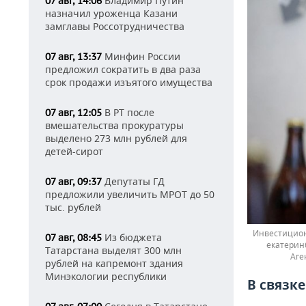
Владимир Путин
07 авг, 14:06
назначил уроженца Казани
замглавы Россотрудничества
Минфин России
07 авг, 13:37
предложил сократить в два раза
срок продажи изъятого имущества
В РТ после
07 авг, 12:05
вмешательства прокуратуры
выделено 273 млн рублей для
детей-сирот
Депутаты ГД
07 авг, 09:37
предложили увеличить МРОТ до 50
тыс. рублей
Инвестицион
Из бюджета
07 авг, 08:45
екатерин
Татарстана выделят 300 млн
Аге
рублей на капремонт здания
Минэкологии республики
В связк