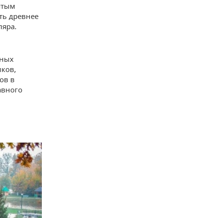
ятым
ть древнее
ляра.
нных
иков,
ов в
авного