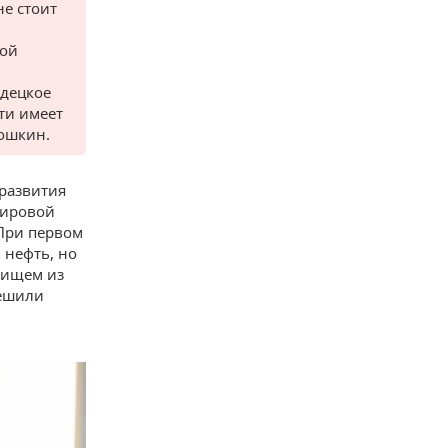
е стоит
ной
одецкое
ти имеет
ошкин.
 развития
мировой
 При первом
 нефть, но
одищем из
решили