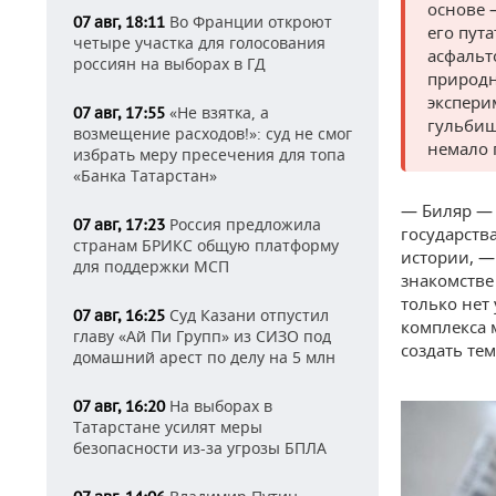
основе 
Во Франции откроют
07 авг, 18:11
его пут
четыре участка для голосования
асфальт
россиян на выборах в ГД
природн
экспери
«Не взятка, а
07 авг, 17:55
гульбищ
возмещение расходов!»: суд не смог
немало 
избрать меру пресечения для топа
«Банка Татарстан»
— Биляр — 
Россия предложила
07 авг, 17:23
государств
странам БРИКС общую платформу
истории, —
для поддержки МСП
знакомстве
только нет 
Суд Казани отпустил
07 авг, 16:25
комплекса 
главу «Ай Пи Групп» из СИЗО под
создать те
домашний арест по делу на 5 млн
На выборах в
07 авг, 16:20
Татарстане усилят меры
безопасности из-за угрозы БПЛА