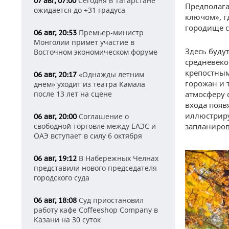
Сегодня в Татарстане
07 авг, 07:00
Предполага
ожидается до +31 градуса
ключом», г
городище с
Премьер-министр
06 авг, 20:53
Монголии примет участие в
Здесь буду
Восточном экономическом форуме
средневеко
крепостным
«Однажды летним
06 авг, 20:17
горожан и 
днем» уходит из театра Камала
атмосферу 
после 13 лет на сцене
входа появ
иллюстриру
Соглашение о
06 авг, 20:00
запланиро
свободной торговле между ЕАЭС и
ОАЭ вступает в силу 6 октября
В Набережных Челнах
06 авг, 19:12
представили нового председателя
городского суда
Суд приостановил
06 авг, 18:08
работу кафе Coffeeshop Company в
Казани на 30 суток