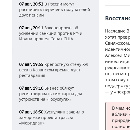
В России могут
07 авг, 20:52
расширить перечень получателей
двух пенсий
Восстан
Законопроект об
07 авг, 20:11
Наследие В
усилении санкций против РФ и
хотят прев
Ирана прошел Сенат США
Свияжском.
идентичнос
Алексей Ми
инвестицио
Крепостную стену XVI
07 авг, 19:55
рекреацион
века в Казанском кремле ждет
но, несмотр
реставрация
этом году п
поддержку 
Бизнес обяжут
07 авг, 19:10
— у «покро
регистрировать сим-карты для
устройств на «Госуслугах»
В чем н
Хуснуллин заявил о
07 авг, 18:30
вблизи 
заморозке проекта трассы
природн
«Меридиан»
полноце