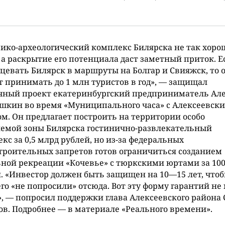
ико-археологический комплекс Билярска не так хоро
 а раскрытие его потенциала даст заметный приток. Е
цевать Билярск в маршруты на Болгар и Свияжск, то 
 принимать до 1 млн туристов в год», — защищал
чный проект екатеринбургский предприниматель Ал
шкин во время «Муниципального часа» с Алексеевск
м. Он предлагает построить на территории особо
яемой зоны Билярска гостинично-развлекательный
кс за 0,5 млрд рублей, но из-за федеральных
троительных запретов готов ограничиться созданием
ной рекреации «Кочевье» с тюркскими юртами за 10
. «Инвестор должен быть защищен на 10—15 лет, что
его «не попросили» отсюда. Вот эту форму гарантий н
, — попросил поддержки глава Алексеевского района 
в. Подробнее — в материале «Реального времени».