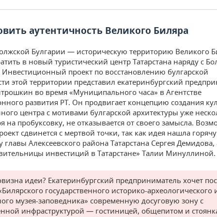
овить аутентичность Великого Биляра
олжской Булгарии — историческую территорию Великого 
ратить в новый туристический центр Татарстана наряду с Бо
 Инвестиционный проект по восстановлению булгарской
ти этой территории представил екатеринбургский предпр
трошкин во время «Муниципального часа» в Агентстве
нного развития РТ. Он продвигает концепцию создания ку
ного центра с мотивами булгарской архитектуры уже нескол
я на пробуксовку, не отказывается от своего замысла. Возм
роект сдвинется с мертвой точки, так как идея нашла горяч
у главы Алексеевского района Татарстана Сергея Демидова, 
вительницы инвестиций в Татарстане» Талии Минуллиной.
овизна идеи? Екатеринбургский предприниматель хочет по
«Билярского государственного историко-археологического 
ого музея-заповедника» современную досуговую зону с
нной инфраструктурой — гостиницей, общепитом и стоянк