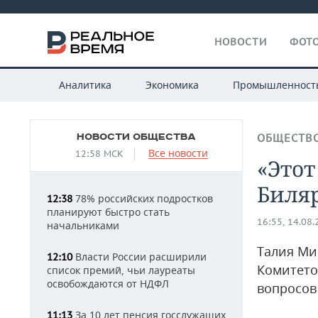
НОВОСТИ
ФОТО
Аналитика
Экономика
Промышленност
НОВОСТИ ОБЩЕСТВА
ОБЩЕСТВ
Все новости
12:58 МСК
«Этот
Биляр
78% российских подростков
12:38
планируют быстро стать
16:55, 14.08
начальниками
Талия Ми
Власти России расширили
12:10
Комитето
список премий, чьи лауреаты
освобождаются от НДФЛ
вопросов
За 10 лет пенсия госслужащих
11:13