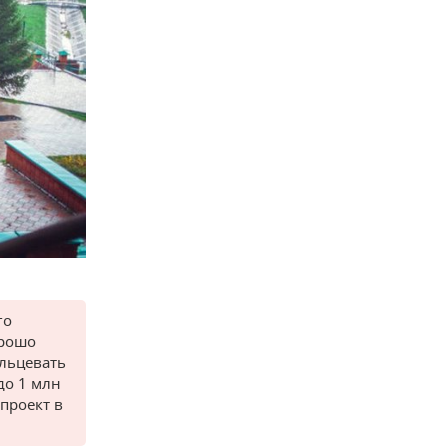
го
орошо
ольцевать
до 1 млн
проект в