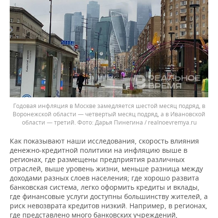
Годовая инфляция в Москве замедляется шестой месяц подряд, в
Воронежской области — четвертый месяц подряд, а в Ивановской
области — третий.
Дарья Пинегина / realnoevremya.ru
Как показывают наши исследования, скорость влияния
денежно-кредитной политики на инфляцию выше в
регионах, где размещены предприятия различных
отраслей, выше уровень жизни, меньше разница между
доходами разных слоев населения; где хорошо развита
банковская система, легко оформить кредиты и вклады,
где финансовые услуги доступны большинству жителей, а
риск невозврата кредитов низкий. Например, в регионах,
где представлено много банковских учреждений,