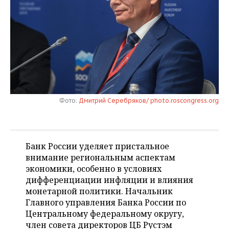
НЕФТЕХИМИЯ
РОЗНИЧНАЯ ТОРГОВЛЯ
НОВОСТИ ТЕХНОЛОГИЙ
МЕРОПРИЯТИЯ
НЕФТЬ
ТРАНСПОРТ
IT
НОВОСТИ МЕРОПРИЯТИЙ
СПОРТ
ОПК
УСЛУГИ
МЕДИА
ВЫЕЗДНАЯ РЕДАКЦИЯ
НОВОСТИ СПОРТА
ОБЩЕСТВО
ЭНЕРГЕТИКА
ТЕЛЕКОММУНИКАЦИИ
БИЗНЕС-БРАНЧИ
ФУТБОЛ
НОВОСТИ ОБЩЕСТВА
ФОТОГАЛЕРЕЯ
Фото:
Дмитрий Серебряков/ photo.roscongress.org
ONLINE-КОНФЕРЕНЦИИ
ХОККЕЙ
ВЛАСТЬ
СЮЖЕТЫ
ОТКРЫТАЯ ЛЕКЦИЯ
БАСКЕТБОЛ
ИНФРАСТРУКТУРА
СПРАВОЧНИК
Банк России уделяет пристальное
внимание региональным аспектам
ВОЛЕЙБОЛ
ИСТОРИЯ
СПИСОК ПЕРСОН
ПОЛНАЯ ВЕРСИЯ
экономики, особенно в условиях
дифференциации инфляции и влияния
КИБЕРСПОРТ
КУЛЬТУРА
СПИСОК КОМПАНИЙ
монетарной политики. Начальник
Главного управления Банка России по
ФИГУРНОЕ КАТАНИЕ
МЕДИЦИНА
Центральному федеральному округу,
член совета директоров ЦБ Рустэм