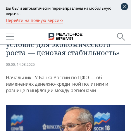
Вы были автоматически перенаправлены на мобильную
версию.
Перейти на полную версию
РЕГИОНЫ
ПРОМЫШЛЕННОСТЬ
Рустэм Марданов: «Базовое
БАШКОРТОСТАН
НОВОСТИ
условие для экономического
ТАТАРСТАН
АНАЛИТИКА
роста — ценовая стабильность»
УДМУРТИЯ
НОВОСТИ АНАЛИТИКИ
ЭКОНОМИКА
00:00, 14.08.2025
ДЕКЛАРАЦИИ О ДОХОДАХ
НОВОСТИ ЭКОНОМИКИ
ПРОМЫШЛЕННОСТЬ
Начальник ГУ Банка России по ЦФО — об
изменениях денежно-кредитной политики и
КОРОЛИ ГОСЗАКАЗА ПФО
ФИНАНСЫ
НОВОСТИ
НЕДВИЖИМОСТЬ
разнице в инфляции между регионами
ПРОМЫШЛЕННОСТИ
ВУЗЫ ТАТАРСТАНА
БАНКИ
НОВОСТИ НЕДВИЖИМОСТИ
АВТО
АГРОПРОМ
КОМУ ПРИНАДЛЕЖАТ
БЮДЖЕТ
НОВОСТИ АВТО
БИЗНЕС
ТОРГОВЫЕ ЦЕНТРЫ
МАШИНОСТРОЕНИЕ
ТАТАРСТАНА
ИНВЕСТИЦИИ
НОВОСТИ БИЗНЕСА
ТЕХНОЛОГИИ