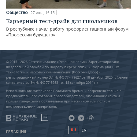
Общество
27 июл, 16:15
Карьерный тест-драйв для школьников
В республике начал работу профориентационный форум
«Профессии будущего»
© 2015 - 2026 Сетевое издание «Реальное время» Зарегистрировано
Федеральной службой по надзору в сфере связи, информационных
технологий и массовых коммуникаций (Роскомнадзор) –
регистрационный номер ЭЛ № ФС 77 - 79627 от 18 декабря 2020 г. (ранее
свидетельство Эл № ФС 77-59331 от 18 сентября 2014 г.)
Использование материалов Реального Времени разрешено только с
предварительного согласия правообладателей, упоминание сайта и
прямая гиперссылка обязательны при частичном или полном
воспроизведении материалов.
18+
RU
EN
РЕДАКЦИЯ