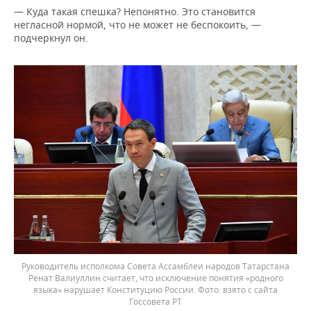
— Куда такая спешка? Непонятно. Это становится
негласной нормой, что не может не беспокоить, —
подчеркнул он.
Руководитель исполкома Совета Ассамблеи народов Татарстана
Ренат Валиуллин считает, что исключение понятия «родного
языка» нарушает Конституцию России.
взято с сайта
Госсовета РТ