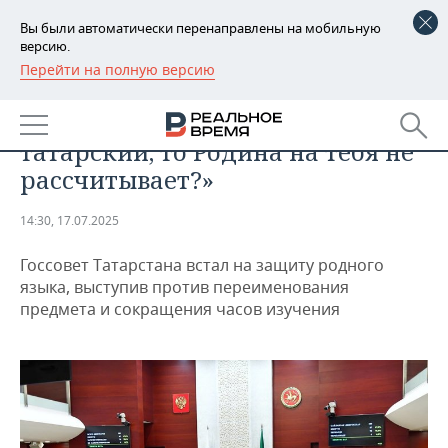
Вы были автоматически перенаправлены на мобильную
версию.
Перейти на полную версию
РЕГИОНЫ
ОБЩЕСТВО
«Если у тебя родной язык —
БАШКОРТОСТАН
НОВОСТИ
татарский, то Родина на тебя не
ТАТАРСТАН
АНАЛИТИКА
рассчитывает?»
УДМУРТИЯ
НОВОСТИ АНАЛИТИКИ
ЭКОНОМИКА
14:30, 17.07.2025
ДЕКЛАРАЦИИ О ДОХОДАХ
НОВОСТИ ЭКОНОМИКИ
ПРОМЫШЛЕННОСТЬ
Госсовет Татарстана встал на защиту родного
языка, выступив против переименования
КОРОЛИ ГОСЗАКАЗА ПФО
ФИНАНСЫ
НОВОСТИ
НЕДВИЖИМОСТЬ
предмета и сокращения часов изучения
ПРОМЫШЛЕННОСТИ
ВУЗЫ ТАТАРСТАНА
БАНКИ
НОВОСТИ НЕДВИЖИМОСТИ
АВТО
АГРОПРОМ
КОМУ ПРИНАДЛЕЖАТ
БЮДЖЕТ
НОВОСТИ АВТО
БИЗНЕС
ТОРГОВЫЕ ЦЕНТРЫ
МАШИНОСТРОЕНИЕ
ТАТАРСТАНА
ИНВЕСТИЦИИ
НОВОСТИ БИЗНЕСА
ТЕХНОЛОГИИ