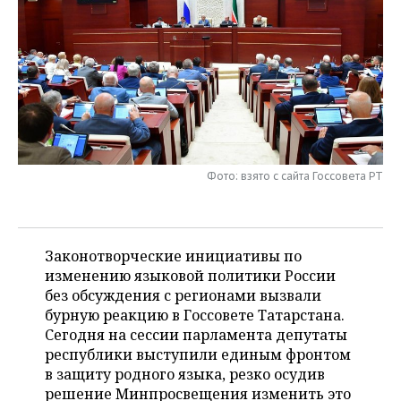
НЕФТЕХИМИЯ
РОЗНИЧНАЯ ТОРГОВЛЯ
НОВОСТИ ТЕХНОЛОГИЙ
МЕРОПРИЯТИЯ
НЕФТЬ
ТРАНСПОРТ
IT
НОВОСТИ МЕРОПРИЯТИЙ
СПОРТ
ОПК
УСЛУГИ
МЕДИА
ВЫЕЗДНАЯ РЕДАКЦИЯ
НОВОСТИ СПОРТА
ОБЩЕСТВО
ЭНЕРГЕТИКА
ТЕЛЕКОММУНИКАЦИИ
БИЗНЕС-БРАНЧИ
ФУТБОЛ
НОВОСТИ ОБЩЕСТВА
ФОТОГАЛЕРЕЯ
Фото: взято с сайта Госсовета РТ
ONLINE-КОНФЕРЕНЦИИ
ХОККЕЙ
ВЛАСТЬ
СЮЖЕТЫ
ОТКРЫТАЯ ЛЕКЦИЯ
БАСКЕТБОЛ
ИНФРАСТРУКТУРА
СПРАВОЧНИК
Законотворческие инициативы по
изменению языковой политики России
ВОЛЕЙБОЛ
ИСТОРИЯ
СПИСОК ПЕРСОН
ПОЛНАЯ ВЕРСИЯ
без обсуждения с регионами вызвали
бурную реакцию в Госсовете Татарстана.
КИБЕРСПОРТ
КУЛЬТУРА
СПИСОК КОМПАНИЙ
Сегодня на сессии парламента депутаты
республики выступили единым фронтом
ФИГУРНОЕ КАТАНИЕ
МЕДИЦИНА
в защиту родного языка, резко осудив
решение Минпросвещения изменить это