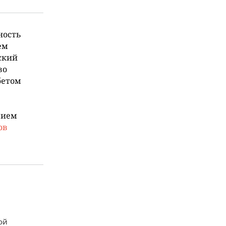
ность
ем
ский
во
бетом
вием
ов
ой