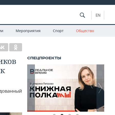
EN
ии
Мероприятия
Спорт
Общество
иков
ок
ндованный