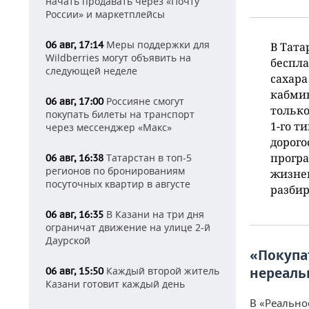
начать продавать через «Почту
России» и маркетплейсы
Меры поддержки для
06 авг, 17:14
В Тата
Wildberries могут объявить на
беспла
следующей неделе
сахара
кабмин
Россияне смогут
06 авг, 17:00
тольк
покупать билеты на транспорт
1-го т
через мессенджер «Макс»
дорого
програ
Татарстан в топ-5
06 авг, 16:38
регионов по бронированиям
жизне
посуточных квартир в августе
разбир
В Казани на три дня
06 авг, 16:35
ограничат движение на улице 2-й
Даурской
«Покупа
Каждый второй житель
нереаль
06 авг, 15:50
Казани готовит каждый день
В «Реально