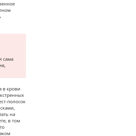
твенное
олном
ь
и сама
ия,
а в крови
 экстренных
ест-полосок
осками,
пать на
те, в том
то
каком