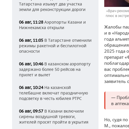
Татарстана изымут два участка
земли для реконструкции дороги
«Врач рекоме
плюс в экстр
Аэропорты Казани и
06 авг, 11:28
Жалобы пац
Нижнекамска открыли
и в «Народ
года альме
В Татарстане отменили
06 авг, 11:05
обращения,
режимы ракетной и беспилотной
2025 года 
опасности
препарат «
поблагодар
В казанском аэропорту
06 авг, 10:46
вас пробле
задержано более 50 рейсов на
прилет и вылет
оптимально
заявитель 
На казанской
06 авг, 10:24
телебашне включат праздничную
— Пробл
подсветку в честь юбилея РТРС
в аптек
В Казани включили
06 авг, 09:57
сирены воздушной тревоги,
Но, судя п
жителей просят пройти в укрытия
М., пожало