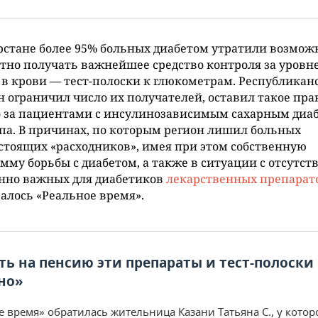
рстане более 95% больных диабетом утратили возмож
тно получать важнейшее средство контроля за уровн
 в крови — тест-полоски к глюкометрам. Республикан
 ограничил число их получателей, оставил такое пра
о за пациентами с инсулинозависимым сахарным диа
ипа. В причинах, по которым регион лишил больных
стоящих «расходников», имея при этом собственную
мму борьбы с диабетом, а также в ситуации с отсутст
нно важных для диабетиков
лекарственных препарат
алось «Реальное время».
ть на пенсию эти препараты и тест-полоски
но»
е время» обратилась жительница Казани Татьяна С., у котор