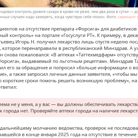
ндовал контроль уровня сахара в крови не реже, чем два раза в сутки — до
енных случаях надо замерять, когда чувствую себя плохо».
скриншот 
иентов на отсутствие препарата «Форсига» для диабетиков
ный контроль» на портале «Госуслуги РТ». К примеру, в дек
тьевец Игорь Н. получил лекарство лишь спустя неделю пос
 которое перенаправили в республиканский Минздрав. А у
он снова пожаловался: «В аптеках «Таттехмедфарм» отсутств
Форсига», выдаваемый по льготным рецептам». Минздрав Т
ил его за обращение и попросил «больше информации о в
ме», а также запросил личные данные заявителя, «чтобы мы
 короткие сроки помочь решить возникшую проблему», на
ответил:
ема не у меня, а у вас — вы должны обеспечивать лекарств
ах города нет. Проверяйте аптеки города на наличие лекарст
о дальнейшему молчанию ведомства, проверок не последова
вавшейся в конце января 2025 года на отсутствие в течение