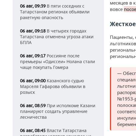
месяцев в 
В пяти соседних с
06 авг, 09:39
вовсе
посо
Татарстаном регионах объявили
ракетную опасность
Жесткое
В четырех городах
06 авг, 09:18
Татарстана отменена угроза атаки
Пациенты, 
БПЛА
льготников
региональн
Россияне после
региональ
06 авг, 09:17
премьеры «Одиссеи» Нолана стали
чаще покупать Гомера
— Обесп
специал
Казанского судью
06 авг, 09:00
льготни
Марселя Гафарова объявили в
распоря
розыск
№1953-р
полоска
При исполкоме Казани
06 авг, 08:59
соответ
планируют создать управление
лесничества
инсулин
береме
Власти Татарстана
06 авг, 08:45