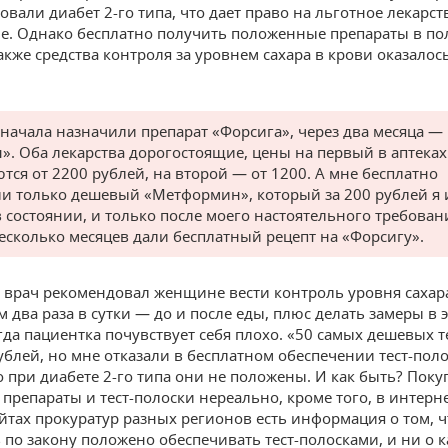
овали диабет 2-го типа, что дает право на льготное лекарс
е. Однако бесплатно получить положенные препараты в п
акже средства контроля за уровнем сахара в крови оказалос
:
начала назначили препарат «Форсига», через два месяца —
». Оба лекарства дорогостоящие, цены на первый в аптеках
тся от 2200 рублей, на второй — от 1200. А мне бесплатно
и только дешевый «Метформин», который за 200 рублей я 
в состоянии, и только после моего настоятельного требован
несколько месяцев дали бесплатный рецепт на «Форсигу».
, врач рекомендовал женщине вести контроль уровня сахар
м два раза в сутки — до и после еды, плюс делать замеры в
огда пациентка почувствует себя плохо. «50 самых дешевых т
рублей, но мне отказали в бесплатном обеспечении тест-пол
о при диабете 2-го типа они не положены. И как быть? Поку
препараты и тест-полоски нереально, кроме того, в интерне
айтах прокуратур разных регионов есть информация о том, ч
 по закону положено обеспечивать тест-полосками, и ни о 