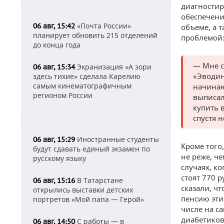
диагностир
обеспечени
«Почта России»
06 авг, 15:42
объеме, а т
планирует обновить 215 отделений
проблемой
до конца года
— Мне с
Экранизация «А зори
06 авг, 15:34
«Эводин
здесь тихие» сделала Карелию
самым кинематографичным
начинаю
регионом России
выписал
купить 
спустя 
Иностранные студенты
06 авг, 15:29
Кроме того
будут сдавать единый экзамен по
не реже, че
русскому языку
случаях, к
стоят 770 
В Татарстане
06 авг, 15:16
сказали, чт
открылись выставки детских
пенсию эти 
портретов «Мой папа — Герой»
числе на с
диабетиков
С работы — в
06 авг, 14:50