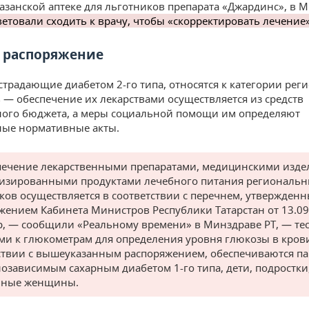
казанской аптеке для льготников препарата «Джардинс», в 
ветовали сходить к врачу, чтобы «скорректировать лечение
 распоряжение
страдающие диабетом 2-го типа, относятся к категории ре
 — обеспечение их лекарствами осуществляется из средств
ого бюджета, а меры социальной помощи им определяют
ные нормативные акты.
ечение лекарственными препаратами, медицинскими изде
изированными продуктами лечебного питания региональ
ков осуществляется в соответствии с перечнем, утвержден
жением Кабинета Министров Республики Татарстан от 13.09
, — сообщили «Реальному времени» в Минздраве РТ, — тес
ми к глюкометрам для определения уровня глюкозы в крови
ствии с вышеуказанным распоряжением, обеспечиваются па
озависимым сахарным диабетом 1-го типа, дети, подростки
нные женщины.