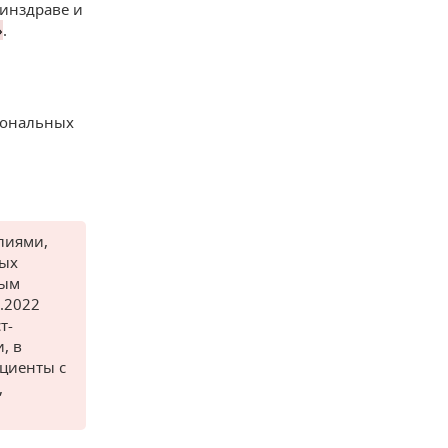
Минздраве и
»
.
гиональных
лиями,
ных
ным
.2022
т-
, в
циенты с
,