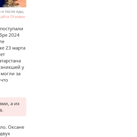
 и после еды,
сайта Отзовик
 поступали
абре 2024
ле
же 23 марта
ует
атарстана
озникшей у
 могли за
 что
ами, а их
в.
ло. Оксане
 двух