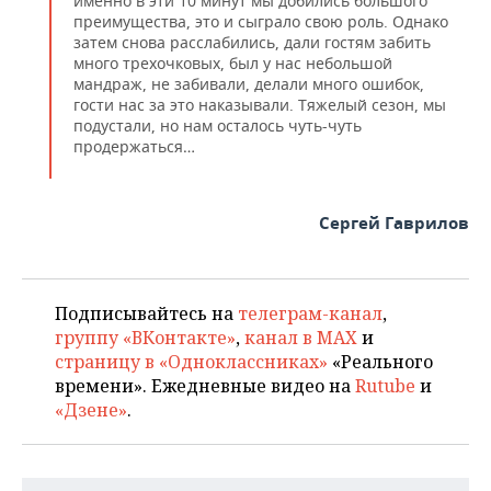
именно в эти 10 минут мы добились большого
преимущества, это и сыграло свою роль. Однако
затем снова расслабились, дали гостям забить
много трехочковых, был у нас небольшой
мандраж, не забивали, делали много ошибок,
гости нас за это наказывали. Тяжелый сезон, мы
подустали, но нам осталось чуть-чуть
продержаться…
Сергей Гаврилов
Подписывайтесь на
телеграм-канал
,
группу «ВКонтакте»
,
канал в MAX
и
страницу в «Одноклассниках»
«Реального
времени». Ежедневные видео на
Rutube
и
«Дзене»
.