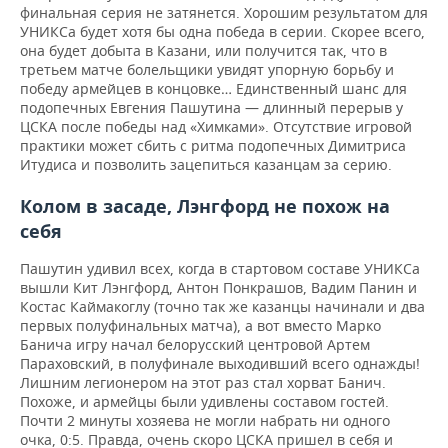
финальная серия не затянется. Хорошим результатом для
УНИКСа будет хотя бы одна победа в серии. Скорее всего,
она будет добыта в Казани, или получится так, что в
третьем матче болельщики увидят упорную борьбу и
победу армейцев в концовке… Единственный шанс для
подопечных Евгения Пашутина — длинный перерыв у
ЦСКА после победы над «Химками». Отсутствие игровой
практики может сбить с ритма подопечных Димитриса
Итудиса и позволить зацепиться казанцам за серию.
Колом в засаде, Лэнгфорд не похож на
себя
Пашутин удивил всех, когда в стартовом составе УНИКСа
вышли Кит Лэнгфорд, Антон Понкрашов, Вадим Панин и
Костас Каймакоглу (точно так же казанцы начинали и два
первых полуфинальных матча), а вот вместо Марко
Банича игру начал белорусский центровой Артем
Параховский, в полуфинале выходивший всего однажды!
Лишним легионером на этот раз стал хорват Банич.
Похоже, и армейцы были удивлены составом гостей.
Почти 2 минуты хозяева не могли набрать ни одного
очка, 0:5. Правда, очень скоро ЦСКА пришел в себя и