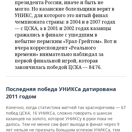
НЕФТЕХИМИЯ
президента России, иначе и быть не
могло. Но казанские болельщики верят в
РОЗНИЧНАЯ ТОРГОВЛЯ
НОВОСТИ ТЕХНОЛОГИЙ
МЕРОПРИЯТИЯ
УНИКС, для которого это пятый финал
НЕФТЬ
чемпионата страны: в 2004 и в 2007 годах
ТРАНСПОРТ
IT
НОВОСТИ МЕРОПРИЯТИЙ
СПОРТ
— с ЦСКА, а в 2001 и 2002 годах казанцы
ОПК
сражались в финале с ушедшим в
УСЛУГИ
МЕДИА
ВЫЕЗДНАЯ РЕДАКЦИЯ
НОВОСТИ СПОРТА
ОБЩЕСТВО
небытие пермским «Урал-Грейтом». Вот и
ЭНЕРГЕТИКА
вчера корреспондент «Реального
ТЕЛЕКОММУНИКАЦИИ
БИЗНЕС-БРАНЧИ
ФУТБОЛ
НОВОСТИ ОБЩЕСТВА
ФОТОГАЛЕРЕЯ
времени» внимательно наблюдал за
первой финальной игрой, которая
ONLINE-КОНФЕРЕНЦИИ
ХОККЕЙ
ВЛАСТЬ
СЮЖЕТЫ
закончилась победой ЦСКА — 84:76.
ОТКРЫТАЯ ЛЕКЦИЯ
БАСКЕТБОЛ
ИНФРАСТРУКТУРА
СПРАВОЧНИК
Последняя победа УНИКСа датирована
ВОЛЕЙБОЛ
ИСТОРИЯ
СПИСОК ПЕРСОН
ПОЛНАЯ ВЕРСИЯ
2011 годом
КИБЕРСПОРТ
КУЛЬТУРА
СПИСОК КОМПАНИЙ
Конечно, когда статистика матчей так красноречива — 67
побед ЦСКА, 16 УНИКСа, сложно говорить о шансах
казанцев на золото, которое УНИКСу в руки пока не
ФИГУРНОЕ КАТАНИЕ
МЕДИЦИНА
далось. Тем не менее сам факт выхода в финал через 9
лет нельзя не признать большим успехом УНИКСа, тем