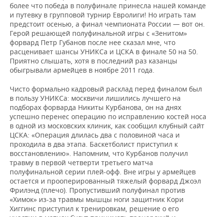
ВОДНЫЕ ВИДЫ СПОРТА
ОБРАЗОВАНИЕ
более что победа в полуфинале принесла нашей команде
и путевку в групповой турнир Евролиги! Но играть там
ХОККЕЙ С МЯЧОМ
ПРОИСШЕСТВИЯ
предстоит осенью, а финал чемпионата России — вот он.
Герой решающей полуфинальной игры с «Зенитом»
форвард Петр Губанов после нее сказал мне, что
расценивает шансы УНИКСа и ЦСКА в финале 50 на 50.
Приятно слышать, хотя в последний раз казанцы
обыгрывали армейцев в ноябре 2011 года.
Чисто формально кадровый расклад перед финалом был
в пользу УНИКСа: москвичи лишились лучшего на
подборах форварда Никиты Курбанова, он на днях
успешно перенес операцию по исправлению костей носа
в одной из московских клиник, как сообщил клубный сайт
ЦСКА: «Операция длилась два с половиной часа и
проходила в два этапа. Баскетболист приступил к
восстановлению». Напомним, что Курбанов получил
травму в первой четверти третьего матча
полуфинальной серии плей-офф. Вне игры у армейцев
остается и прооперированный тяжелый форвард Джоэл
Фрилэнд (плечо). Пропустивший полуфинал против
«Химок» из-за травмы мышцы ноги защитник Кори
Хиггинс приступил к тренировкам, решение о его