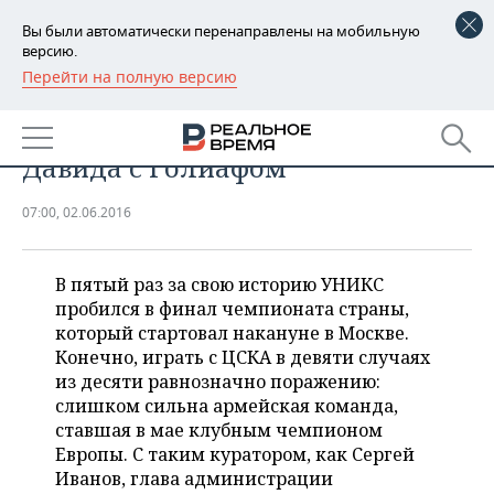
Вы были автоматически перенаправлены на мобильную
версию.
Перейти на полную версию
РЕГИОНЫ
СПОРТ
ЦСКА — УНИКС как битва
БАШКОРТОСТАН
НОВОСТИ
Давида с Голиафом
ТАТАРСТАН
АНАЛИТИКА
07:00, 02.06.2016
УДМУРТИЯ
НОВОСТИ АНАЛИТИКИ
ЭКОНОМИКА
ДЕКЛАРАЦИИ О ДОХОДАХ
НОВОСТИ ЭКОНОМИКИ
ПРОМЫШЛЕННОСТЬ
В пятый раз за свою историю УНИКС
пробился в финал чемпионата страны,
КОРОЛИ ГОСЗАКАЗА ПФО
ФИНАНСЫ
НОВОСТИ
который стартовал накануне в Москве.
НЕДВИЖИМОСТЬ
ПРОМЫШЛЕННОСТИ
Конечно, играть с ЦСКА в девяти случаях
из десяти равнозначно поражению:
ВУЗЫ ТАТАРСТАНА
БАНКИ
НОВОСТИ НЕДВИЖИМОСТИ
АВТО
АГРОПРОМ
слишком сильна армейская команда,
ставшая в мае клубным чемпионом
КОМУ ПРИНАДЛЕЖАТ
БЮДЖЕТ
НОВОСТИ АВТО
БИЗНЕС
ТОРГОВЫЕ ЦЕНТРЫ
МАШИНОСТРОЕНИЕ
Европы. С таким куратором, как Сергей
ТАТАРСТАНА
Иванов, глава администрации
ИНВЕСТИЦИИ
НОВОСТИ БИЗНЕСА
ТЕХНОЛОГИИ