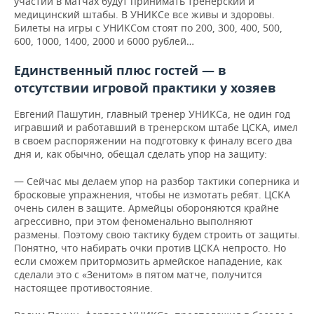
участии в матчах будут принимать тренерский и
медицинский штабы. В УНИКСе все живы и здоровы.
Билеты на игры с УНИКСом стоят по 200, 300, 400, 500,
600, 1000, 1400, 2000 и 6000 рублей…
Единственный плюс гостей — в
отсутствии игровой практики у хозяев
Евгений Пашутин, главный тренер УНИКСа, не один год
игравший и работавший в тренерском штабе ЦСКА, имел
в своем распоряжении на подготовку к финалу всего два
дня и, как обычно, обещал сделать упор на защиту:
— Сейчас мы делаем упор на разбор тактики соперника и
бросковые упражнения, чтобы не измотать ребят. ЦСКА
очень силен в защите. Армейцы обороняются крайне
агрессивно, при этом феноменально выполняют
размены. Поэтому свою тактику будем строить от защиты.
Понятно, что набирать очки против ЦСКА непросто. Но
если сможем притормозить армейское нападение, как
сделали это с «Зенитом» в пятом матче, получится
настоящее противостояние.