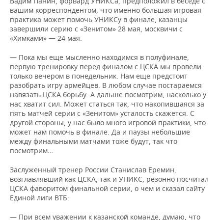
Вадим Панин, форвард УНИКСа, предположил в беседе с
вашим корреспондентом, что именно большая игровая
практика может помочь УНИКСу в финале, казанцы
завершили серию с «Зенитом» 28 мая, москвичи с
«Химками» — 24 мая.
— Пока мы еще мысленно находимся в полуфинале,
первую тренировку перед финалом с ЦСКА мы провели
только вечером в понедельник. Нам еще предстоит
разобрать игру армейцев. В любом случае постараемся
навязать ЦСКА борьбу. А дальше посмотрим, насколько у
нас хватит сил. Может статься так, что накопившаяся за
пять матчей серии с «Зенитом» усталость скажется. С
другой стороны, у нас было много игровой практики, что
может нам помочь в финале. Да и паузы небольшие
между финальными матчами тоже будут, так что
посмотрим…
Заслуженный тренер России Станислав Еремин,
возглавлявший как ЦСКА, так и УНИКС, резонно посчитал
ЦСКА фаворитом финальной серии, о чем и сказал сайту
Единой лиги ВТБ:
— При всем уважении к казанской команде, думаю, что