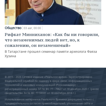
Общество
03 авг, 00:00
Рифкат Минниханов: «Как бы ни говорили,
что незаменимых людей нет, но, к
сожалению, он незаменимый»
В Татарстане прошел семинар памяти археолога Фаяза
Хузина
© 2015 - 2026 Сетевое издание «Реальное время» Зарегистрировано
Федеральной службой по надзору в сфере связи, информационных
технологий и массовых коммуникаций (Роскомнадзор) –
регистрационный номер ЭЛ № ФС 77 - 79627 от 18 декабря 2020 г. (ранее
свидетельство Эл № ФС 77-59331 от 18 сентября 2014 г.)
Использование материалов Реального Времени разрешено только с
предварительного согласия правообладателей, упоминание сайта и