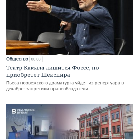
Общество
00:00
Театр Камала лишится Фоссе, но
приобретет Шекспира
Пьеса норвежского драматурга уйдет из репертуара в
декабре: запретили правообладатели