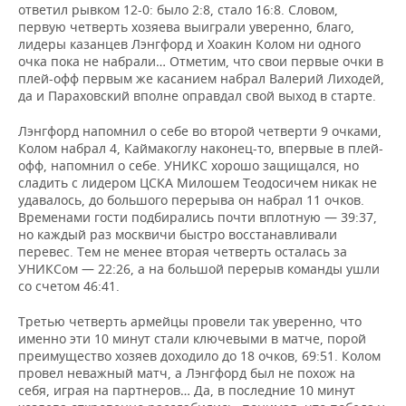
ответил рывком 12-0: было 2:8, стало 16:8. Словом,
первую четверть хозяева выиграли уверенно, благо,
лидеры казанцев Лэнгфорд и Хоакин Колом ни одного
очка пока не набрали… Отметим, что свои первые очки в
плей-офф первым же касанием набрал Валерий Лиходей,
да и Параховский вполне оправдал свой выход в старте.
Лэнгфорд напомнил о себе во второй четверти 9 очками,
Колом набрал 4, Каймакоглу наконец-то, впервые в плей-
офф, напомнил о себе. УНИКС хорошо защищался, но
сладить с лидером ЦСКА Милошем Теодосичем никак не
удавалось, до большого перерыва он набрал 11 очков.
Временами гости подбирались почти вплотную — 39:37,
но каждый раз москвичи быстро восстанавливали
перевес. Тем не менее вторая четверть осталась за
УНИКСом — 22:26, а на большой перерыв команды ушли
со счетом 46:41.
Третью четверть армейцы провели так уверенно, что
именно эти 10 минут стали ключевыми в матче, порой
преимущество хозяев доходило до 18 очков, 69:51. Колом
провел неважный матч, а Лэнгфорд был не похож на
себя, играя на партнеров… Да, в последние 10 минут