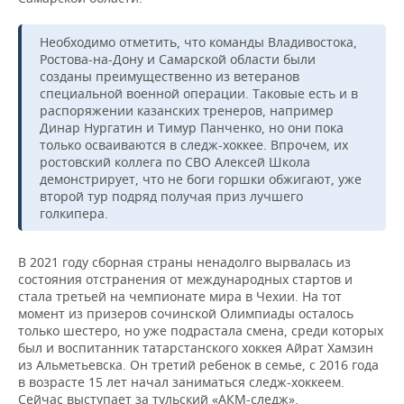
Необходимо отметить, что команды Владивостока,
Ростова-на-Дону и Самарской области были
созданы преимущественно из ветеранов
специальной военной операции. Таковые есть и в
распоряжении казанских тренеров, например
Динар Нургатин и Тимур Панченко, но они пока
только осваиваются в следж-хоккее. Впрочем, их
ростовский коллега по СВО Алексей Школа
демонстрирует, что не боги горшки обжигают, уже
второй тур подряд получая приз лучшего
голкипера.
В 2021 году сборная страны ненадолго вырвалась из
состояния отстранения от международных стартов и
стала третьей на чемпионате мира в Чехии. На тот
момент из призеров сочинской Олимпиады осталось
только шестеро, но уже подрастала смена, среди которых
был и воспитанник татарстанского хоккея Айрат Хамзин
из Альметьевска. Он третий ребенок в семье, с 2016 года
в возрасте 15 лет начал заниматься следж-хоккеем.
Сейчас выступает за тульский «АКМ-следж».