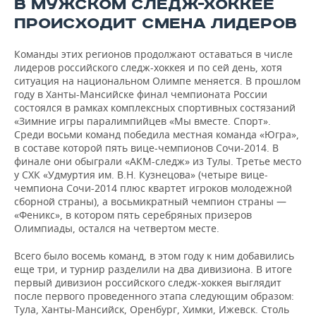
В МУЖСКОМ СЛЕДЖ-ХОККЕЕ
ПРОИСХОДИТ СМЕНА ЛИДЕРОВ
Команды этих регионов продолжают оставаться в числе
лидеров российского следж-хоккея и по сей день, хотя
ситуация на национальном Олимпе меняется. В прошлом
году в Ханты-Мансийске финал чемпионата России
состоялся в рамках комплексных спортивных состязаний
«Зимние игры паралимпийцев «Мы вместе. Спорт».
Среди восьми команд победила местная команда «Югра»,
в составе которой пять вице-чемпионов Сочи-2014. В
финале они обыграли «АКМ-следж» из Тулы. Третье место
у СХК «Удмуртия им. В.Н. Кузнецова» (четыре вице-
чемпиона Сочи-2014 плюс квартет игроков молодежной
сборной страны), а восьмикратный чемпион страны —
«Феникс», в котором пять серебряных призеров
Олимпиады, остался на четвертом месте.
Всего было восемь команд, в этом году к ним добавились
еще три, и турнир разделили на два дивизиона. В итоге
первый дивизион российского следж-хоккея выглядит
после первого проведенного этапа следующим образом:
Тула, Ханты-Мансийск, Оренбург, Химки, Ижевск. Столь