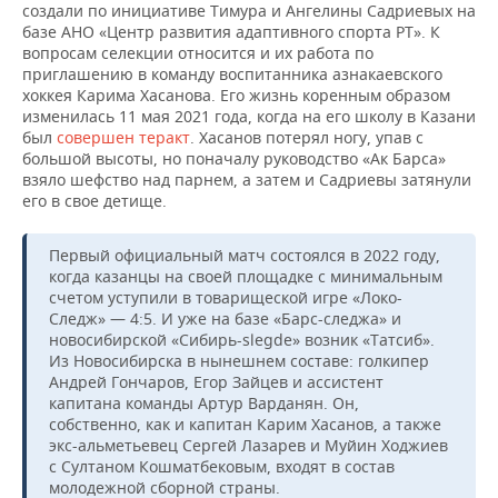
создали по инициативе Тимура и Ангелины Садриевых на
базе АНО «Центр развития адаптивного спорта РТ». К
вопросам селекции относится и их работа по
приглашению в команду воспитанника азнакаевского
хоккея Карима Хасанова. Его жизнь коренным образом
изменилась 11 мая 2021 года, когда на его школу в Казани
был
совершен теракт
. Хасанов потерял ногу, упав с
большой высоты, но поначалу руководство «Ак Барса»
взяло шефство над парнем, а затем и Садриевы затянули
его в свое детище.
Первый официальный матч состоялся в 2022 году,
когда казанцы на своей площадке с минимальным
счетом уступили в товарищеской игре «Локо-
Следж» — 4:5. И уже на базе «Барс-следжа» и
новосибирской «Сибирь-slegde» возник «Татсиб».
Из Новосибирска в нынешнем составе: голкипер
Андрей Гончаров, Егор Зайцев и ассистент
капитана команды Артур Варданян. Он,
собственно, как и капитан Карим Хасанов, а также
экс-альметьевец Сергей Лазарев и Муйин Ходжиев
с Султаном Кошматбековым, входят в состав
молодежной сборной страны.