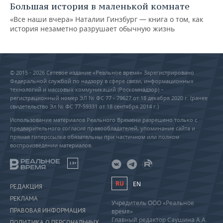
Большая история в маленькой комнате
«Все наши вчера» Наталии Гинзбург — книга о том, как
история незаметно разрушает обычную жизнь
© 2015 - 2026 Сетевое издание «Реальное время» Зарегистрировано
Федеральной службой по надзору в сфере связи, информационных
технологий и массовых коммуникаций (Роскомнадзор) –
регистрационный номер ЭЛ № ФС 77 - 79627 от 18 декабря 2020 г. (ранее
свидетельство Эл № ФС 77-59331 от 18 сентября 2014 г.)
Использование материалов Реального Времени разрешено только с
предварительного согласия правообладателей, упоминание сайта и
прямая гиперссылка обязательны при частичном или полном
воспроизведении материалов.
18+
RU
EN
РЕДАКЦИЯ
РЕКЛАМА
Учредитель ООО «Реальное
ПРАВОВАЯ ИНФОРМАЦИЯ
время»
Главный редактор Саушина А.А.
ПОЛИТИКА О ПЕРСОНАЛЬНЫХ