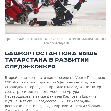
Уронили лидера казанцев Карима Хасанова.
Михаил Захаров
/ realnoevremya.ru
БАШКОРТОСТАН ПОКА ВЫШЕ
ТАТАРСТАНА В РАЗВИТИИ
СЛЕДЖ-ХОККЕЯ
Второй дивизион — это наши соседи по Урало-Поволжью:
СХК «Башкирские пираты» из Уфы и нижегородское
«Торпедо», которое делегировало в молодежный Питер
сразу трех игроков — экс-москвича Артура
Перевощикова, а также Даниила Карпова и Кирилла
Иутина. А также — подмосковный СХК «Гвардия»,
ростовский «Легион», владимирский «Союз» и сборная
Самарской области.