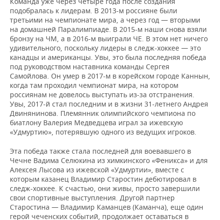
Команда уже через четыре года после создания
подобралась к лидерам. В 2013-м россияне были
третьими на чемпионате мира, а через год — вторыми
на домашней Паралимпиаде. В 2015-м наши снова взяли
бронзу на ЧМ, а в 2016-м выиграли ЧЕ. В этом нет ничего
удивительного, поскольку лидеры в следж-хоккее — это
канадцы и американцы. Увы, это была последняя победа
под руководством наставника команды Сергея
Самойлова. Он умер в 2017-м в корейском городе Каннын,
когда там проходил чемпионат мира, на котором
россиянам не довелось выступать из-за отстранения.
Увы, 2017-й стал последним и в жизни 31-летнего Андрея
Двинянинова. Племянник олимпийского чемпиона по
биатлону Валерия Медведцева играл за ижевскую
«Удмуртию», потерявшую одного из ведущих игроков.
Эта победа также стала последней для воевавшего в
Чечне Вадима Селюкина из химкинского «Феникса» и для
Алексея Лысова из ижевской «Удмуртии», вместе с
которым казанец Владимир Старостин дебютировал в
следж-хоккее. К счастью, они живы, просто завершили
свои спортивные выступления. Другой партнер
Старостина — Владимир Каманцев (Каманча), еще один
герой чеченских событий, продолжает оставаться в