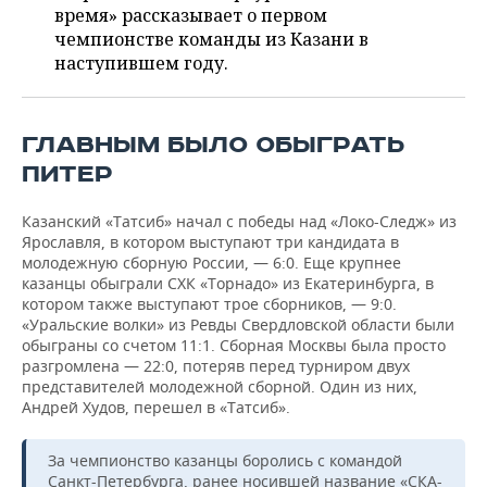
ВОДНЫЕ ВИДЫ СПОРТА
ОБРАЗОВАНИЕ
время» рассказывает о первом
чемпионстве команды из Казани в
ХОККЕЙ С МЯЧОМ
ПРОИСШЕСТВИЯ
наступившем году.
ГЛАВНЫМ БЫЛО ОБЫГРАТЬ
ПИТЕР
Казанский «Татсиб» начал с победы над «Локо-Следж» из
Ярославля, в котором выступают три кандидата в
молодежную сборную России, — 6:0. Еще крупнее
казанцы обыграли СХК «Торнадо» из Екатеринбурга, в
котором также выступают трое сборников, — 9:0.
«Уральские волки» из Ревды Свердловской области были
обыграны со счетом 11:1. Сборная Москвы была просто
разгромлена — 22:0, потеряв перед турниром двух
представителей молодежной сборной. Один из них,
Андрей Худов, перешел в «Татсиб».
За чемпионство казанцы боролись с командой
Санкт-Петербурга, ранее носившей название «СКА-