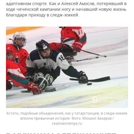
адаптивном спорте. Как и Алексей Амосов, потерявший в
ходе чеченской кампании ногу и начавший новую жизнь
благодаря приходу в следж-хоккей.
Кстати, подобные объединения, как у татарстанцев, в следж-хоккее
вполне привычная история.
Михаил Захаров /
realnoevremya.ru