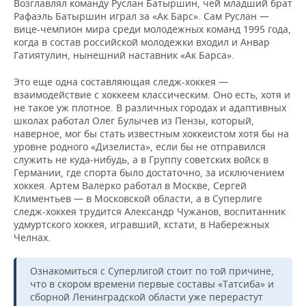
Возглавлял команду Руслан Батыршин, чей младший брат
Рафаэль Батыршин играл за «Ак Барс». Сам Руслан —
вице-чемпион мира среди молодежных команд 1995 года,
когда в состав российской молодежки входил и Анвар
Гатиятулин, нынешний наставник «Ак Барса».
Это еще одна составляющая следж-хоккея —
взаимодействие с хоккеем классическим. Оно есть, хотя и
не такое уж плотное. В различных городах и адаптивных
школах работал Олег Булычев из Пензы, который,
наверное, мог бы стать известным хоккеистом хотя бы на
уровне родного «Дизелиста», если бы не отправился
служить не куда-нибудь, а в Группу советских войск в
Германии, где спорта было достаточно, за исключением
хоккея. Артем Валерко работал в Москве, Сергей
Климентьев — в Московской области, а в Суперлиге
следж-хоккея трудится Александр Чужанов, воспитанник
удмуртского хоккея, игравший, кстати, в Набережных
Челнах.
Ознакомиться с Суперлигой стоит по той причине,
что в скором времени первые составы «Татсиба» и
сборной Ленинградской области уже перерастут