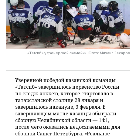
НЕФТЕХИМИЯ
РОЗНИЧНАЯ ТОРГОВЛЯ
НОВОСТИ ТЕХНОЛОГИЙ
МЕРОПРИЯТИЯ
НЕФТЬ
ТРАНСПОРТ
IT
НОВОСТИ МЕРОПРИЯТИЙ
СПОРТ
ОПК
УСЛУГИ
МЕДИА
ВЫЕЗДНАЯ РЕДАКЦИЯ
НОВОСТИ СПОРТА
ОБЩЕСТВО
ЭНЕРГЕТИКА
ТЕЛЕКОММУНИКАЦИИ
БИЗНЕС-БРАНЧИ
ФУТБОЛ
НОВОСТИ ОБЩЕСТВА
ФОТОГАЛЕРЕЯ
«Татсиб» у тренерской скамейки. Фото: Михаил Захаров
ONLINE-КОНФЕРЕНЦИИ
ХОККЕЙ
ВЛАСТЬ
СЮЖЕТЫ
Уверенной победой казанской команды
ОТКРЫТАЯ ЛЕКЦИЯ
БАСКЕТБОЛ
ИНФРАСТРУКТУРА
СПРАВОЧНИК
«Татсиб» завершилось первенство России
по следж-хоккею, которое стартовало в
ВОЛЕЙБОЛ
ИСТОРИЯ
СПИСОК ПЕРСОН
ПОЛНАЯ ВЕРСИЯ
татарстанской столице 28 января и
завершилось накануне, 3 февраля. В
КИБЕРСПОРТ
КУЛЬТУРА
СПИСОК КОМПАНИЙ
завершающем матче казанцы обыграли
сборную Челябинской области — 14:1,
ФИГУРНОЕ КАТАНИЕ
МЕДИЦИНА
после чего оказались недосягаемыми для
сборной Санкт-Петербурга. «Реальное