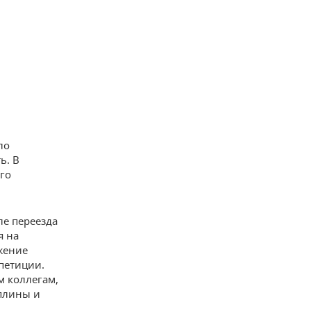
ло
ь. В
ого
ле переезда
я на
жение
петиции.
м коллегам,
иплины и