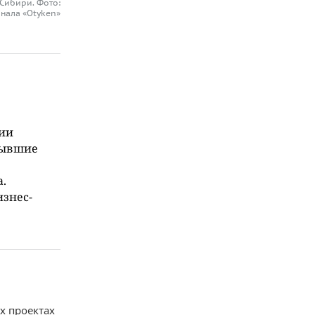
Сибири. Фото:
анала «Otyken»
сии
бывшие
.
изнес-
х проектах