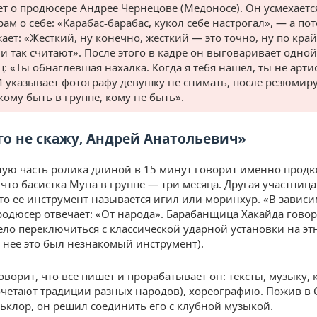
ет о продюсере Андрее Чернецове (Медоносе). Он усмехаетс
ам о себе: «Карабас-барабас, кукол себе настрогал», — а по
ает: «Жесткий, ну конечно, жесткий — это точно, ну по кра
ни так считают». После этого в кадре он выговаривает одной
ц: «Ты обнаглевшая нахалка. Когда я тебя нашел, ты не арти
И указывает фотографу девушку не снимать, после резюмиру
кому быть в группе, кому не быть».
о не скажу, Андрей Анатольевич»
ую часть ролика длиной в 15 минут говорит именно продю
 что басистка Муна в группе — три месяца. Другая участница
что ее инструмент называется игил или моринхур. «В зависи
родюсер отвечает: «От народа». Барабанщица Хакайда говори
ело переключиться с классической ударной установки на э
я нее это был незнакомый инструмент).
оворит, что все пишет и прорабатывает он: тексты, музыку,
очетают традиции разных народов), хореографию. Пожив в 
ьклор, он решил соединить его с клубной музыкой.