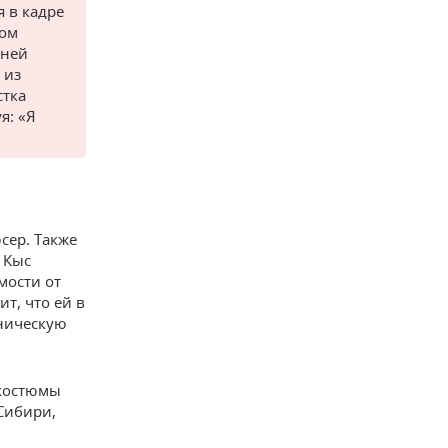
я в кадре
том
йней
 из
стка
я: «Я
сер. Также
 Кыс
мости от
т, что ей в
тническую
 костюмы
Сибири,