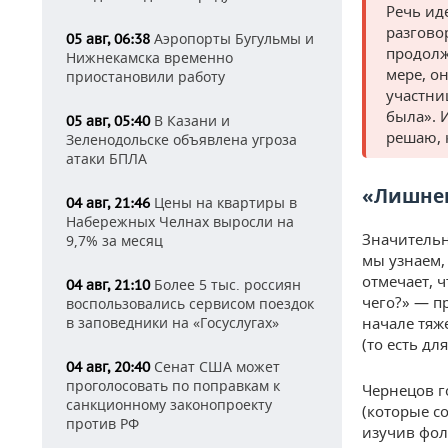
Речь ид
разговор
Аэропорты Бугульмы и
05 авг, 06:38
продолж
Нижнекамска временно
мере, о
приостановили работу
участни
была». 
В Казани и
05 авг, 05:40
решаю, 
Зеленодольске объявлена угроза
атаки БПЛА
«Лишнег
Цены на квартиры в
04 авг, 21:46
Набережных Челнах выросли на
Значительн
9,7% за месяц
мы узнаем,
отмечает, 
Более 5 тыс. россиян
04 авг, 21:10
чего?» — п
воспользовались сервисом поездок
в заповедники на «Госуслугах»
начале тяж
(то есть дл
Сенат США может
04 авг, 20:40
проголосовать по поправкам к
Чернецов г
санкционному законопроекту
(которые с
против РФ
изучив фол