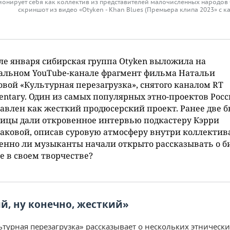
ионирует себя как коллектив из представителей малочисленных народов 
скриншот из видео «Otyken - Khan Blues (Премьера клипа 2023» с к
ле января сибирская группа Otyken выложила на
альном YouTube-канале фрагмент фильма Натальи
вой «Культурная перезагрузка», снятого каналом RT
ntary. Один из самых популярных этно-проектов Рос
авлен как жесткий продюсерский проект. Ранее две 
ицы дали откровенное интервью подкастеру Кэрри
ковой, описав суровую атмосферу внутри коллектива
нно ли музыканты начали открыто рассказывать о б
е в своем творчестве?
й, ну конечно, жесткий»
ьтурная перезагрузка» рассказывает о нескольких этнически