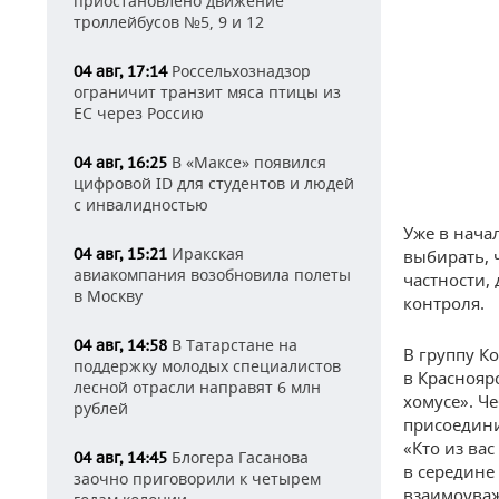
приостановлено движение
троллейбусов №5, 9 и 12
Россельхознадзор
04 авг, 17:14
ограничит транзит мяса птицы из
ЕС через Россию
В «Максе» появился
04 авг, 16:25
цифровой ID для студентов и людей
с инвалидностью
Уже в нача
Иракская
04 авг, 15:21
выбирать, 
авиакомпания возобновила полеты
частности,
в Москву
контроля.
В Татарстане на
04 авг, 14:58
В группу К
поддержку молодых специалистов
в Краснояр
лесной отрасли направят 6 млн
хомусе». Ч
рублей
присоедини
«Кто из ва
Блогера Гасанова
04 авг, 14:45
в середине
заочно приговорили к четырем
взаимоува