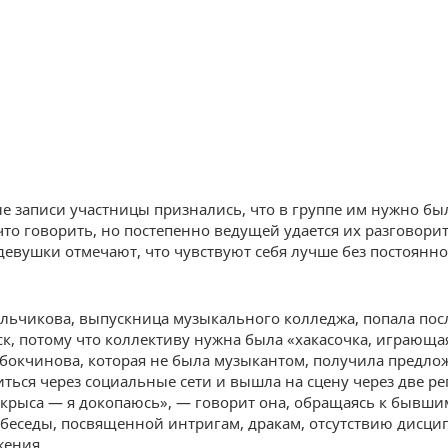
ле записи участницы признались, что в группе им нужно бы
что говорить, но постепенно ведущей удается их разговорит
 девушки отмечают, что чувствуют себя лучше без постоянн
ольчикова, выпускница музыкального колледжа, попала пос
ск, потому что коллективу нужна была «хакасочка, играюща
ебокчинова, которая не была музыкантом, получила предло
ться через социальные сети и вышла на сцену через две ре
с крыса — я докопаюсь», — говорит она, обращаясь к бывши
 беседы, посвященной интригам, дракам, отсутствию дисц
жения.