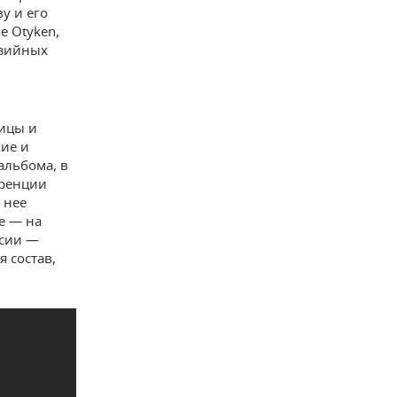
у и его
е Otyken,
азийных
ницы и
кие и
альбома, в
еренции
 нее
е — на
ссии —
 состав,