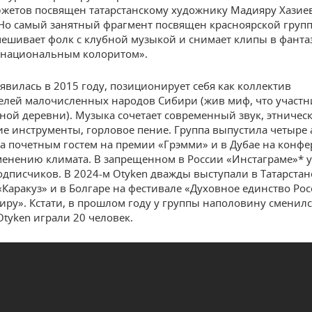
южетов посвящен татарстанскому художнику Мадияру Хазиев
 Но самый занятный фрагмент посвящен красноярской групп
мешивает фолк с клубной музыкой и снимает клипы в фант
 национальным колоритом».
явилась в 2015 году, позиционирует себя как коллектив
елей малочисленных народов Сибири (жив миф, что участ
дной деревни). Музыка сочетает современный звук, этничес
ие инструменты, горловое пение. Группа выпустила четыре 
а почетным гостем на премии «Грэмми» и в Дубае на конф
енению климата. В запрещенном в России «Инстаграме»* у
дписчиков. В 2024-м Otyken дважды выступали в Татарстан
«Каракуз» и в Болгаре на фестивале «Духовное единство Ро
иру». Кстати, в прошлом году у группы наполовину сменился
Otyken играли 20 человек.