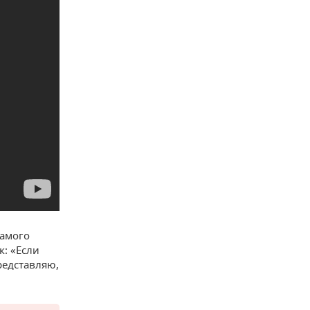
самого
к: «Если
редставляю,