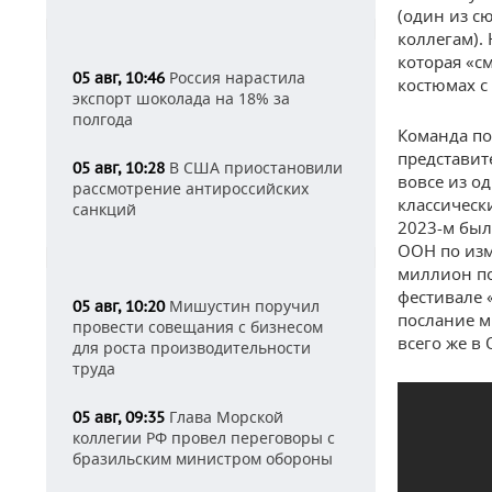
(один из с
коллегам).
которая «с
Россия нарастила
05 авг, 10:46
костюмах с
экспорт шоколада на 18% за
полгода
Команда по
представит
В США приостановили
05 авг, 10:28
вовсе из о
рассмотрение антироссийских
классическ
санкций
2023-м был
ООН по изм
миллион по
фестивале 
Мишустин поручил
05 авг, 10:20
послание м
провести совещания с бизнесом
всего же в 
для роста производительности
труда
Глава Морской
05 авг, 09:35
коллегии РФ провел переговоры с
бразильским министром обороны