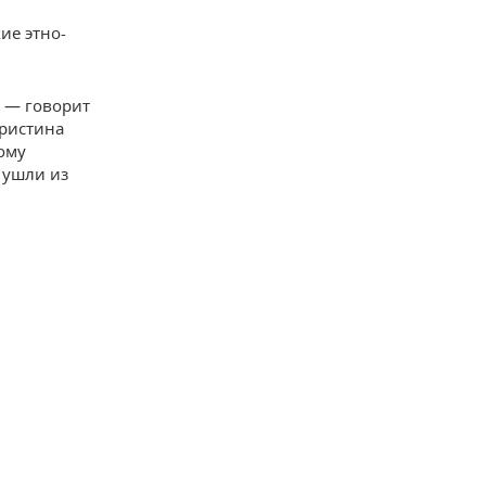
ие этно-
, — говорит
Кристина
ому
 ушли из