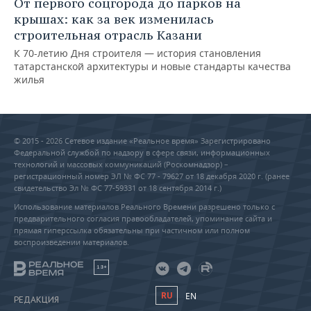
От первого соцгорода до парков на
крышах: как за век изменилась
строительная отрасль Казани
К 70-летию Дня строителя — история становления
татарстанской архитектуры и новые стандарты качества
жилья
© 2015 - 2026 Сетевое издание «Реальное время» Зарегистрировано
Федеральной службой по надзору в сфере связи, информационных
технологий и массовых коммуникаций (Роскомнадзор) –
регистрационный номер ЭЛ № ФС 77 - 79627 от 18 декабря 2020 г. (ранее
свидетельство Эл № ФС 77-59331 от 18 сентября 2014 г.)
Использование материалов Реального Времени разрешено только с
предварительного согласия правообладателей, упоминание сайта и
прямая гиперссылка обязательны при частичном или полном
воспроизведении материалов.
18+
RU
EN
РЕДАКЦИЯ