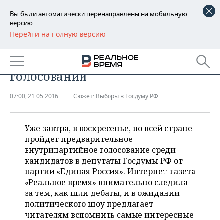
Вы были автоматически перенаправлены на мобильную
версию.
Перейти на полную версию
РЕГИОНЫ
Праймериз: 30 фактов о
БАШКОРТОСТАН
НОВОСТИ
предстоящем внутрипартийном
голосовании
ТАТАРСТАН
АНАЛИТИКА
07:00, 21.05.2016
Сюжет:
Выборы в Госдуму РФ
УДМУРТИЯ
НОВОСТИ АНАЛИТИКИ
ЭКОНОМИКА
ДЕКЛАРАЦИИ О ДОХОДАХ
НОВОСТИ ЭКОНОМИКИ
ПРОМЫШЛЕННОСТЬ
Уже завтра, в воскресенье, по всей стране
пройдет предварительное
КОРОЛИ ГОСЗАКАЗА ПФО
ФИНАНСЫ
НОВОСТИ
НЕДВИЖИМОСТЬ
внутрипартийное голосование среди
ПРОМЫШЛЕННОСТИ
кандидатов в депутаты Госдумы РФ от
ВУЗЫ ТАТАРСТАНА
БАНКИ
НОВОСТИ НЕДВИЖИМОСТИ
АВТО
партии «Единая Россия». Интернет-газета
АГРОПРОМ
«Реальное время» внимательно следила
за тем, как шли дебаты, и в ожидании
КОМУ ПРИНАДЛЕЖАТ
БЮДЖЕТ
НОВОСТИ АВТО
БИЗНЕС
ТОРГОВЫЕ ЦЕНТРЫ
МАШИНОСТРОЕНИЕ
политического шоу предлагает
ТАТАРСТАНА
читателям вспомнить самые интересные
ИНВЕСТИЦИИ
НОВОСТИ БИЗНЕСА
ТЕХНОЛОГИИ