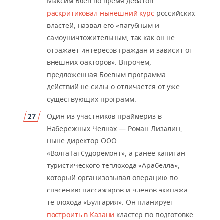
Максим Боев во время деба
тов
раскритиковал нынешний курс
российских
властей, назвал его «пагубным и
самоуничтожительным, так как он не
отражает интересов граждан и зависит от
внешних факторов». Впрочем,
предложенная Боевым программа
действий не сильно отличается от уже
существующих программ.
Один из участников пр
аймериз в
Набережных Челнах
—
Роман Лизалин,
ныне директор ООО
«ВолгаТатСудоремонт», а ранее капитан
туристического теплохода «Арабелла»,
который организовывал операцию по
спасению пассажиров и членов экипажа
теплохода «Булгария». Он планирует
построить в Казани
кластер по подготовке