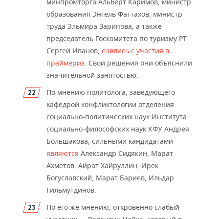
минпромторга Альберт Каримов, министр
образования Энгель Фаттахов, министр
труда Эльмира Зарипова, а также
председ
атель Госкомитета по туризму РТ
Сергей Иванов,
снялись с участия в
праймериз
. Свои решения они объяснили
значительной занятостью.
По мнению политолога, завед
ующего
кафедрой конфликтологии отделения
социально-политических наук Института
социально-философских наук КФУ Андрея
Большакова, сильными кандидатами
являются
Александр Сидякин, Марат
Ахметов, Айрат Хайруллин, Ирек
Богуславский, Марат Бариев, Ильдар
Гильмутдинов.
По его же мнению, откровенно слабый