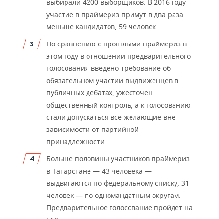
ВОДНЫЕ ВИДЫ СПОРТА
ОБРАЗОВАНИЕ
выбирали 4200 выборщ
иков. В 2016 году
участие в праймериз примут в два раза
ХОККЕЙ С МЯЧОМ
ПРОИСШЕСТВИЯ
меньше кандидатов, 59 человек.
По сравнению с прошлыми праймериз в
этом году в отношении предварительного
голосования введено требование об
обязательном участии выдвиженцев в
публ
ичных дебатах, ужесточен
общественный контроль, а к голосованию
стали допускаться все желающие вне
зависимости от партийной
принадлежности.
Больше половины участников праймериз
в Татарстане
—
43 человека
—
выдвигаются по федеральном
у списку, 31
человек
—
по одномандатным округам.
Предварительное голосование пройдет на