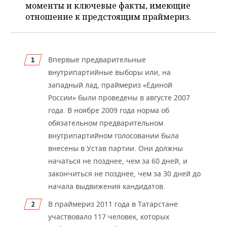
НЕФТЕХИМИЯ
моменты и ключевые факты, имеющие
отношение к предстоящим праймериз.
РОЗНИЧНАЯ ТОРГОВЛЯ
НОВОСТИ ТЕХНОЛОГИЙ
МЕРОПРИЯТИЯ
НЕФТЬ
ТРАНСПОРТ
IT
НОВОСТИ МЕРОПРИЯТИЙ
СПОРТ
ОПК
Впервые предварительные
УСЛУГИ
МЕДИА
ВЫЕЗДНАЯ РЕДАКЦИЯ
НОВОСТИ СПОРТА
ОБЩЕСТВО
внутрипартийные выборы или, на
ЭНЕРГЕТИКА
западный лад, праймериз «Единой
ТЕЛЕКОММУНИКАЦИИ
БИЗНЕС-БРАНЧИ
ФУТБОЛ
НОВОСТИ ОБЩЕСТВА
ФОТОГАЛЕРЕЯ
России» были проведены в августе 2007
года. В ноябре 2009 года норма об
ONLINE-КОНФЕРЕНЦИИ
ХОККЕЙ
ВЛАСТЬ
СЮЖЕТЫ
обязательном предварительном
ОТКРЫТАЯ ЛЕКЦИЯ
БАСКЕТБОЛ
ИНФРАСТРУКТУРА
СПРАВОЧНИК
внутрипартийном голосовании была
внесены в Устав па
ртии. Они должны
ВОЛЕЙБОЛ
ИСТОРИЯ
СПИСОК ПЕРСОН
ПОЛНАЯ ВЕРСИЯ
начаться не позднее, чем за 60 дней, и
закончиться не позднее, чем за 30 дней до
КИБЕРСПОРТ
КУЛЬТУРА
СПИСОК КОМПАНИЙ
начала выдвижения кандидатов.
В праймериз 2011 года в Татарстане
ФИГУРНОЕ КАТАНИЕ
МЕДИЦИНА
участвовало 117 человек, которых