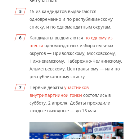
560 участках.
15 из кандидатов выдвигаются
одновременно и по республиканскому
списку, и по одномандатным о
кругам.
Кандидаты выдви
гаются
по одному из
шести
одномандатных избирательных
округов
—
Приволжскому, Московскому,
Нижнекамскому, Набережно-Челнинскому,
Альметьевскому, Центральному
—
или по
республиканскому списку.
Первые де
баты
участников
внутрипартийной гонки
состоялись в
субботу, 2 апреля. Дебаты проходили
каждые выходные
—
до 15 мая.