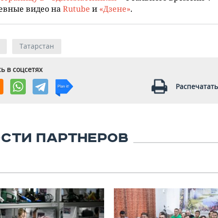
евные видео на
Rutube
и
«Дзене»
.
Татарстан
ь в соцсетях
Распечатать
СТИ ПАРТНЕРОВ