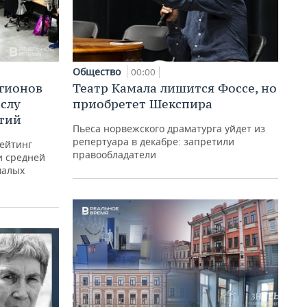
Общество
00:00
егионов
Театр Камала лишится Фоссе, но
ислу
приобретет Шекспира
тий
Пьеса норвежского драматурга уйдет из
репертуара в декабре: запретили
рейтинг
правообладатели
и средней
малых