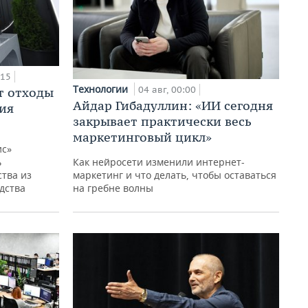
:15
Технологии
04 авг, 00:00
т отходы
Айдар Гибадуллин: «ИИ сегодня
ия
закрывает практически весь
маркетинговый цикл»
ис»
ь
Как нейросети изменили интернет-
тва из
маркетинг и что делать, чтобы оставаться
дства
на гребне волны