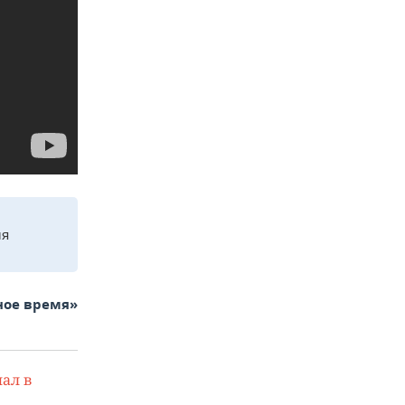
ля
ное время»
ал в