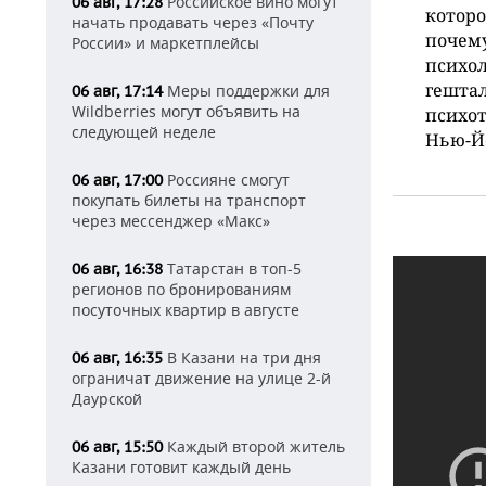
Российское вино могут
06 авг, 17:28
которо
начать продавать через «Почту
почему
России» и маркетплейсы
психол
гешта
Меры поддержки для
06 авг, 17:14
Wildberries могут объявить на
психот
следующей неделе
Нью-Й
Россияне смогут
06 авг, 17:00
покупать билеты на транспорт
через мессенджер «Макс»
Татарстан в топ-5
06 авг, 16:38
регионов по бронированиям
посуточных квартир в августе
В Казани на три дня
06 авг, 16:35
ограничат движение на улице 2-й
Даурской
Каждый второй житель
06 авг, 15:50
Казани готовит каждый день