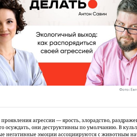
Фото: Ев
проявления агрессии — ярость, злорадство, раздраж
о осуждать, они деструктивны по умолчанию. В куль
ые негативные эмоции ассоциируются с животным на