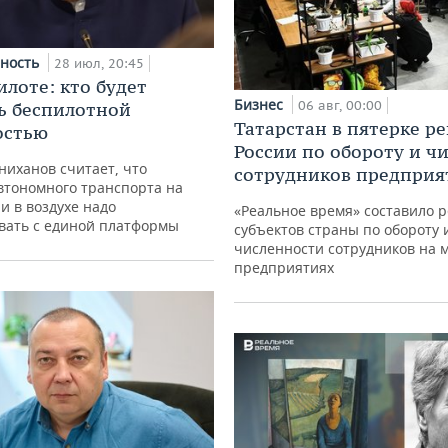
ность
28 июл, 20:45
илоте: кто будет
Бизнес
06 авг, 00:00
ь беспилотной
Татарстан в пятерке р
остью
России по обороту и ч
иханов считает, что
сотрудников предприя
втономного транспорта на
 и в воздухе надо
«Реальное время» составило 
вать с единой платформы
субъектов страны по обороту 
численности сотрудников на 
предприятиях