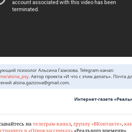
ующий психолог Альсина Газизова. Telegram-канал:
t.me/alsina_psy
. Автор проекта «И что с этим делать». Почта д
ений alsina.gazizova@gmail.com.
Интернет-газета «Реаль
сывайтесь на
телеграм-канал
,
группу «ВКонтакте»
,
кан
страницу в «Одноклассниках»
«Реального времени».