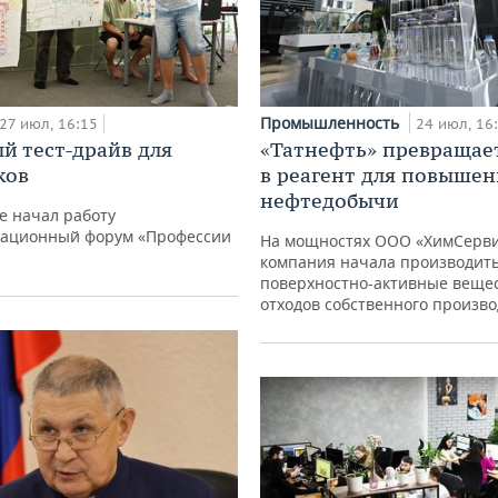
Промышленность
27 июл, 16:15
24 июл, 16
й тест-драйв для
«Татнефть» превращае
ков
в реагент для повышен
нефтедобычи
е начал работу
ационный форум «Профессии
На мощностях ООО «ХимСерв
компания начала производит
поверхностно-активные вещес
отходов собственного произво