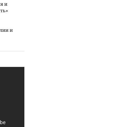
я и
ать»
,
лии и