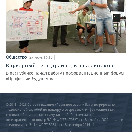
Общество
27 июл, 16:15
Карьерный тест-драйв для школьников
В республике начал работу профориентационный форум
«Профессии будущего»
© 2015 - 2026 Сетевое издание «Реальное время» Зарегистрировано
Федеральной службой по надзору в сфере связи, информационных
технологий и массовых коммуникаций (Роскомнадзор) –
регистрационный номер ЭЛ № ФС 77 - 79627 от 18 декабря 2020 г. (ранее
свидетельство Эл № ФС 77-59331 от 18 сентября 2014 г.)