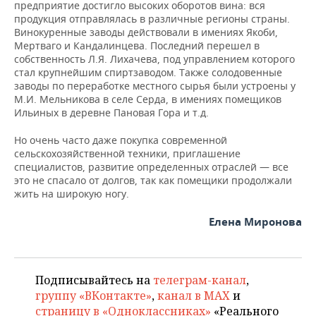
предприятие достигло высоких оборотов вина: вся
продукция отправлялась в различные регионы страны.
Винокуренные заводы действовали в имениях Якоби,
Мертваго и Кандалинцева. Последний перешел в
собственность Л.Я. Лихачева, под управлением которого
стал крупнейшим спиртзаводом. Также солодовенные
заводы по переработке местного сырья были устроены у
М.И. Мельникова в селе Серда, в имениях помещиков
Ильиных в деревне Пановая Гора и т.д.
Но очень часто даже покупка современной
сельскохозяйственной техники, приглашение
специалистов, развитие определенных отраслей — все
это не спасало от долгов, так как помещики продолжали
жить на широкую ногу.
Елена Миронова
Подписывайтесь на
телеграм-канал
,
группу «ВКонтакте»
,
канал в MAX
и
страницу в «Одноклассниках»
«Реального