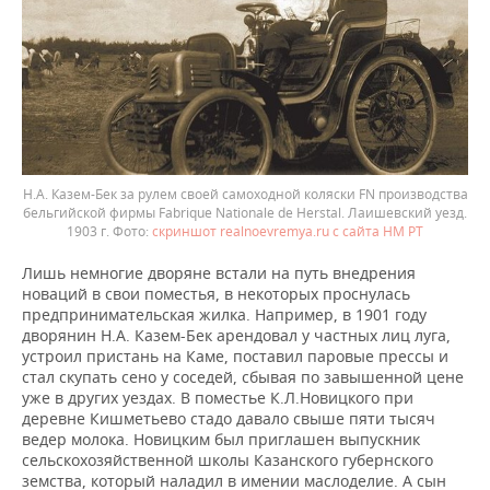
Н.А. Казем-Бек за рулем своей самоходной коляски FN производства
бельгийской фирмы Fabrique Nationale de Herstal. Лаишевский уезд.
1903 г.
скриншот realnoevremya.ru с сайта НМ РТ
Лишь немногие дворяне встали на путь внедрения
новаций в свои поместья, в некоторых проснулась
предпринимательская жилка. Например, в 1901 году
дворянин Н.А. Казем-Бек арендовал у частных лиц луга,
устроил пристань на Каме, поставил паровые прессы и
стал скупать сено у соседей, сбывая по завышенной цене
уже в других уездах. В поместье К.Л.Новицкого при
деревне Кишметьево стадо давало свыше пяти тысяч
ведер молока. Новицким был приглашен выпускник
сельскохозяйственной школы Казанского губернского
земства, который наладил в имении маслоделие. А сын