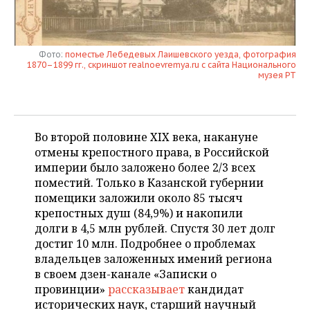
НЕФТЕХИМИЯ
РОЗНИЧНАЯ ТОРГОВЛЯ
НОВОСТИ ТЕХНОЛОГИЙ
МЕРОПРИЯТИЯ
НЕФТЬ
Фото:
поместье Лебедевых Лаишевского уезда, фотография
ТРАНСПОРТ
IT
НОВОСТИ МЕРОПРИЯТИЙ
СПОРТ
1870–1899 гг., скриншот realnoevremya.ru с сайта Национального
ОПК
музея РТ
УСЛУГИ
МЕДИА
ВЫЕЗДНАЯ РЕДАКЦИЯ
НОВОСТИ СПОРТА
ОБЩЕСТВО
ЭНЕРГЕТИКА
ТЕЛЕКОММУНИКАЦИИ
БИЗНЕС-БРАНЧИ
ФУТБОЛ
НОВОСТИ ОБЩЕСТВА
ФОТОГАЛЕРЕЯ
Во второй половине XIX века, накануне
отмены крепостного права, в Российской
ONLINE-КОНФЕРЕНЦИИ
ХОККЕЙ
ВЛАСТЬ
СЮЖЕТЫ
империи было заложено более 2/3 всех
поместий. Только в Казанской губернии
ОТКРЫТАЯ ЛЕКЦИЯ
БАСКЕТБОЛ
ИНФРАСТРУКТУРА
СПРАВОЧНИК
помещики заложили около 85 тысяч
крепостных душ (84,9%) и накопили
ВОЛЕЙБОЛ
ИСТОРИЯ
СПИСОК ПЕРСОН
ПОЛНАЯ ВЕРСИЯ
долги в 4,5 млн рублей. Спустя 30 лет долг
достиг 10 млн. Подробнее о проблемах
КИБЕРСПОРТ
КУЛЬТУРА
СПИСОК КОМПАНИЙ
владельцев заложенных имений региона
в своем дзен-канале «Записки о
ФИГУРНОЕ КАТАНИЕ
МЕДИЦИНА
провинции»
рассказывает
кандидат
исторических наук, старший научный