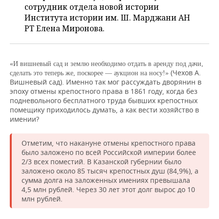
ВОДНЫЕ ВИДЫ СПОРТА
ОБРАЗОВАНИЕ
сотрудник отдела новой истории
Института истории им. Ш. Марджани АН
ХОККЕЙ С МЯЧОМ
ПРОИСШЕСТВИЯ
РТ Елена Миронова.
«И вишневый сад и землю необходимо отдать в аренду под дачи,
(Чехов А.
сделать это теперь же, поскорее — аукцион на носу!»
Вишневый сад). Именно так мог рассуждать дворянин в
эпоху отмены крепостного права в 1861 году, когда без
подневольного бесплатного труда бывших крепостных
помещику приходилось думать, а как вести хозяйство в
имении?
Отметим, что накануне отмены крепостного права
было заложено по всей Российской империи более
2/3 всех поместий. В Казанской губернии было
заложено около 85 тысяч крепостных душ (84,9%), а
сумма долга на заложенных имениях превышала
4,5 млн рублей. Через 30 лет этот долг вырос до 10
млн рублей.