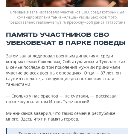
Впервые в зале чествовали участников СВО, среди которых был
командир экипажа танка «Алеша» Расим Баксиков
предоставлено realnoevremya.ru пресс-службой раиса Татарстана
ПАМЯТЬ УЧАСТНИКОВ СВО
УВЕКОВЕЧАТ В ПАРКЕ ПОБЕДЫ
Затем зал аплодировал военным династиям, среди
которых семьи Соколовых, Сибгатуллиных и Тульчанских.
В семье последних три поколения мужчин принимали
участие во всех военных операциях. Отцу — 87 лет, он
служил в пехоте, а следующие два поколения стали
танкистами.
— Сколько у нас орденов — не считали, — рассказал
позже журналистам Игорь Тульчанский.
Минниханов заверил, что таких семей в республике
много. Здесь чтят и память героев.
— Только в этом году в республике установлены