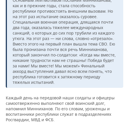
Основным лейтмотивом послания Минниханова,
как и в прежние годы, стала способность
республики противостоять внешним вызовам. Но
на этот раз испытание оказалось суровее.
Специальная военная операция, длящаяся почти
два года, оказалась тяжелее международных
санкций, о которых до сих пор трубили из каждого
утюга. На этот раз — ни слова, словно «отрезало».
Вместо этого на первый план вышла тема СВО. Ею
была пронизана почти вся речь Минниханова,
который закончил по-солдатски: «Когда мы вместе,
никакие трудности нам не страшны! Победа будет
за нами! Мы вместе! Мы можем!» Финальный
аккорд выступления давал ясно всем понять, что
республика готовится к затяжному периоду
тяжелых испытаний.
Каждый день на передовой наши солдаты и офицеры
самоотверженно выполняют свой воинский долг,
напомнил Минниханов. По его словам, уроженцы и
воспитанники республики служат в подразделениях
Росгвардии, МВД и ФСБ.