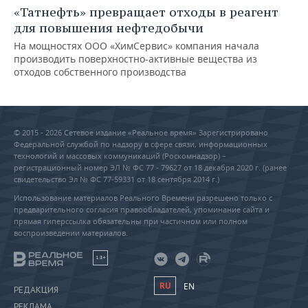
«Татнефть» превращает отходы в реагент
для повышения нефтедобычи
На мощностях ООО «ХимСервис» компания начала
производить поверхностно-активные вещества из
отходов собственного производства
© 2015 - 2026 Сетевое издание «Реальное время» Зарегистрировано
Федеральной службой по надзору в сфере связи, информационных
технологий и массовых коммуникаций (Роскомнадзор) –
регистрационный номер ЭЛ № ФС 77 - 79627 от 18 декабря 2020 г. (ранее
свидетельство Эл № ФС 77-59331 от 18 сентября 2014 г.)
Использование материалов Реального Времени разрешено только с
предварительного согласия правообладателей, упоминание сайта и
прямая гиперссылка обязательны при частичном или полном
воспроизведении материалов.
18+
RU
EN
РЕДАКЦИЯ
РЕКЛАМА