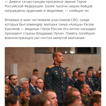
— Девяти татарстанцам присвоено звание Героя
Российской Федерации. Более тысячи наших бойцов
награждены орденами и медалями, — сообщил он.
Впервые в зале чествовали участников СВО, среди
которых был командир экипажа танка «Алеша» Расим
Баксиков — медалью Героя России его лично наградил
президент страны Владимир Путин. Память погибших
военнослужащих зал почтил минутой молчания.