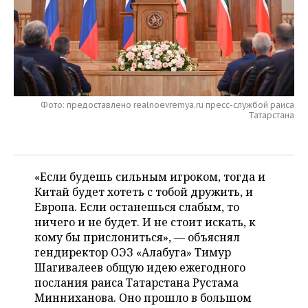
НЕФТЕХИМИЯ
РОЗНИЧНАЯ ТОРГОВЛЯ
НОВОСТИ ТЕХНОЛОГИЙ
МЕРОПРИЯТИЯ
НЕФТЬ
ТРАНСПОРТ
IT
НОВОСТИ МЕРОПРИЯТИЙ
СПОРТ
ОПК
УСЛУГИ
МЕДИА
ВЫЕЗДНАЯ РЕДАКЦИЯ
НОВОСТИ СПОРТА
ОБЩЕСТВО
ЭНЕРГЕТИКА
Фото: предоставлено realnoevremya.ru пресс-службой раиса
Татарстана
ТЕЛЕКОММУНИКАЦИИ
БИЗНЕС-БРАНЧИ
ФУТБОЛ
НОВОСТИ ОБЩЕСТВА
ФОТОГАЛЕРЕЯ
ONLINE-КОНФЕРЕНЦИИ
ХОККЕЙ
ВЛАСТЬ
СЮЖЕТЫ
«Если будешь сильным игроком, тогда и
ОТКРЫТАЯ ЛЕКЦИЯ
БАСКЕТБОЛ
ИНФРАСТРУКТУРА
СПРАВОЧНИК
Китай будет хотеть с тобой дружить, и
Европа. Если останешься слабым, то
ВОЛЕЙБОЛ
ИСТОРИЯ
СПИСОК ПЕРСОН
ПОЛНАЯ ВЕРСИЯ
ничего и не будет. И не стоит искать, к
кому бы прислониться», — объяснял
КИБЕРСПОРТ
КУЛЬТУРА
СПИСОК КОМПАНИЙ
гендиректор ОЭЗ «Алабуга» Тимур
Шагивалеев общую идею ежегодного
ФИГУРНОЕ КАТАНИЕ
МЕДИЦИНА
послания раиса Татарстана Рустама
Минниханова. Оно прошло в большом