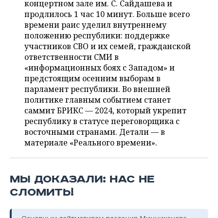
ВОДНЫЕ ВИДЫ СПОРТА
ОБРАЗОВАНИЕ
концертном зале им. С. Сайдашева и
продлилось 1 час 10 минут. Больше всего
ХОККЕЙ С МЯЧОМ
ПРОИСШЕСТВИЯ
времени раис уделил внутреннему
положению республики: поддержке
участников СВО и их семей, гражданской
ответственности СМИ в
«информационных боях с Западом» и
предстоящим осенним выборам в
парламент республики. Во внешней
политике главным событием станет
саммит БРИКС — 2024, который укрепит
республику в статусе переговорщика с
восточными странами. Детали — в
материале «Реального времени».
МЫ ДОКАЗАЛИ: НАС НЕ
СЛОМИТЬ!