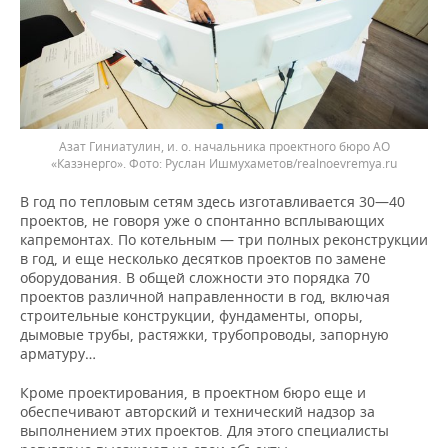
Азат Гиниатулин, и. о. начальника проектного бюро АО
«Казэнерго». Фото: Руслан Ишмухаметов/realnoevremya.ru
В год по тепловым сетям здесь изготавливается 30—40
проектов, не говоря уже о спонтанно всплывающих
капремонтах. По котельным — три полных реконструкции
в год, и еще несколько десятков проектов по замене
оборудования. В общей сложности это порядка 70
проектов различной направленности в год, включая
строительные конструкции, фундаменты, опоры,
дымовые трубы, растяжки, трубопроводы, запорную
арматуру…
Кроме проектирования, в проектном бюро еще и
обеспечивают авторский и технический надзор за
выполнением этих проектов. Для этого специалисты