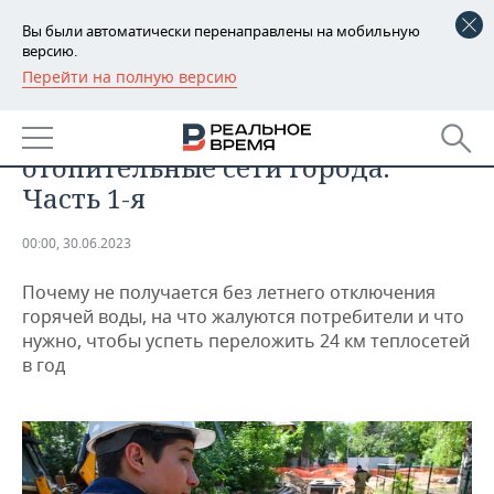
Вы были автоматически перенаправлены на мобильную
версию.
Перейти на полную версию
РЕГИОНЫ
ОБЩЕСТВО
Как готовят к сезону
БАШКОРТОСТАН
НОВОСТИ
отопительные сети города.
ТАТАРСТАН
АНАЛИТИКА
Часть 1-я
УДМУРТИЯ
НОВОСТИ АНАЛИТИКИ
ЭКОНОМИКА
00:00, 30.06.2023
ДЕКЛАРАЦИИ О ДОХОДАХ
НОВОСТИ ЭКОНОМИКИ
ПРОМЫШЛЕННОСТЬ
Почему не получается без летнего отключения
горячей воды, на что жалуются потребители и что
КОРОЛИ ГОСЗАКАЗА ПФО
ФИНАНСЫ
НОВОСТИ
НЕДВИЖИМОСТЬ
нужно, чтобы успеть переложить 24 км теплосетей
ПРОМЫШЛЕННОСТИ
в год
ВУЗЫ ТАТАРСТАНА
БАНКИ
НОВОСТИ НЕДВИЖИМОСТИ
АВТО
АГРОПРОМ
КОМУ ПРИНАДЛЕЖАТ
БЮДЖЕТ
НОВОСТИ АВТО
БИЗНЕС
ТОРГОВЫЕ ЦЕНТРЫ
МАШИНОСТРОЕНИЕ
ТАТАРСТАНА
ИНВЕСТИЦИИ
НОВОСТИ БИЗНЕСА
ТЕХНОЛОГИИ