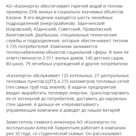
АО «Казэнерго» обеспечивает горячей водой и теплом
примерно 25% жилых и социально значимых объектов
Казани. В его ведении находятся шесть линейных
подразделений (энергорайонов): Зареченский
(Кировский), Юдинский, Советский, Приволжский,
Вахитовский, Дербышки, специальные технические
службы и подразделения, которые обеспечивают теплом
3 735 потребителей. Компания занимается
теплоснабжением объектов социальной сферы. В зоне ее
ответственности 2 011 жилых домов, 140 детских садов,
80 школ, 79 лечебных учреждений и другие потребители.
«Казэнерго» обслуживает 125 котельных, 27 центральных
тепловых пунктов (ЦТП) и 275 километров тепловых сетей
(тех самых труб под землей). В задачи предприятия
входит выработать тепловую энергию, транспортировать
ее от котельной до потребителя, доставить до наружных
стен здания. А дальше ее «перехватывают»
управляющие компании и доводят до наших батарей.
Заместитель главного инженера АО «Казэнерго» по
эксплуатации Алексей Лаврентьев работает в компании
уже 32 года, со студенческой скамьи. Он рассказывает: