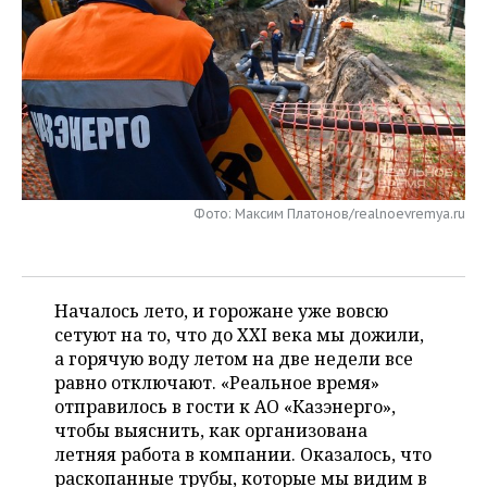
НЕФТЕХИМИЯ
РОЗНИЧНАЯ ТОРГОВЛЯ
НОВОСТИ ТЕХНОЛОГИЙ
МЕРОПРИЯТИЯ
НЕФТЬ
ТРАНСПОРТ
IT
НОВОСТИ МЕРОПРИЯТИЙ
СПОРТ
ОПК
УСЛУГИ
МЕДИА
ВЫЕЗДНАЯ РЕДАКЦИЯ
НОВОСТИ СПОРТА
ОБЩЕСТВО
ЭНЕРГЕТИКА
ТЕЛЕКОММУНИКАЦИИ
БИЗНЕС-БРАНЧИ
ФУТБОЛ
НОВОСТИ ОБЩЕСТВА
ФОТОГАЛЕРЕЯ
Фото: Максим Платонов/realnoevremya.ru
ONLINE-КОНФЕРЕНЦИИ
ХОККЕЙ
ВЛАСТЬ
СЮЖЕТЫ
ОТКРЫТАЯ ЛЕКЦИЯ
БАСКЕТБОЛ
ИНФРАСТРУКТУРА
СПРАВОЧНИК
Началось лето, и горожане уже вовсю
сетуют на то, что до XXI века мы дожили,
ВОЛЕЙБОЛ
ИСТОРИЯ
СПИСОК ПЕРСОН
ПОЛНАЯ ВЕРСИЯ
а горячую воду летом на две недели все
равно отключают. «Реальное время»
КИБЕРСПОРТ
КУЛЬТУРА
СПИСОК КОМПАНИЙ
отправилось в гости к АО «Казэнерго»,
чтобы выяснить, как организована
ФИГУРНОЕ КАТАНИЕ
МЕДИЦИНА
летняя работа в компании. Оказалось, что
раскопанные трубы, которые мы видим в