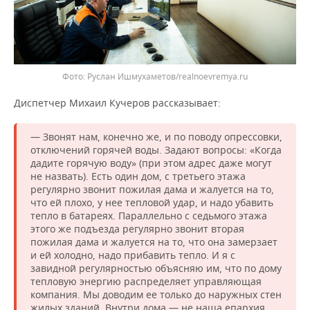
Фото: Руслан Ишмухаметов/realnoevremya.ru
Диспетчер Михаил Кучеров рассказывает:
— Звонят нам, конечно же, и по поводу опрессовки,
отключений горячей воды. Задают вопросы: «Когда
дадите горячую воду» (при этом адрес даже могут
не назвать). Есть один дом, с третьего этажа
регулярно звонит пожилая дама и жалуется на то,
что ей плохо, у нее тепловой удар, и надо убавить
тепло в батареях. Параллельно с седьмого этажа
этого же подъезда регулярно звонит вторая
пожилая дама и жалуется на то, что она замерзает
и ей холодно, надо прибавить тепло. И я с
завидной регулярностью объясняю им, что по дому
тепловую энергию распределяет управляющая
компания. Мы доводим ее только до наружных стен
жилых зданий. Внутри дома — не наша епархия.