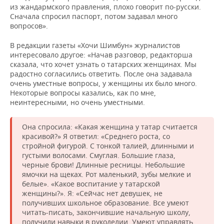
из жандармского правления, плохо говорит по-русски.
Сначала спросил паспорт, потом задавал много
вопросов».
В редакции газеты «Хочи Шимбун» журналистов
интересовало другое: «Начав разговор, редакторша
сказала, что хочет узнать о татарских женщинах. Мы
радостно согласились ответить. После она задавала
очень уместные вопросы, у женщины их было много.
Некоторые вопросы казались, как по мне,
неинтересными, но очень уместными.
Она спросила: «Какая женщина у татар считается
красивой?» Я ответил: «Среднего роста, со
стройной фигурой. С тонкой талией, длинными и
густыми волосами. Смуглая. Большие глаза,
черные брови! Длинные ресницы. Небольшие
ямочки на щеках. Рот маленький, зубы мелкие и
белые». «Какое воспитание у татарской
женщины?». Я: «Сейчас нет девушек, не
получивших школьное образование. Все умеют
читать-писать, закончившие начальную школу,
получили навыки в рукоделии. Умеют управлять