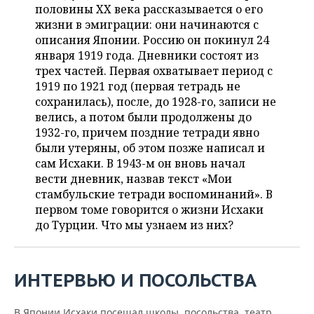
ВОДНЫЕ ВИДЫ СПОРТА
ОБРАЗОВАНИЕ
половины XX века рассказывается о его
жизни в эмиграции: они начинаются с
ХОККЕЙ С МЯЧОМ
ПРОИСШЕСТВИЯ
описания Японии. Россию он покинул 24
января 1919 года. Дневники состоят из
трех частей. Первая охватывает период с
1919 по 1921 год (первая тетрадь не
сохранилась), после, до 1928-го, записи не
велись, а потом были продолжены до
1932-го, причем поздние тетради явно
были утеряны, об этом позже написал и
сам Исхаки. В 1943-м он вновь начал
вести дневник, назвав текст «Мои
стамбульские тетради воспоминаний». В
первом томе говорится о жизни Исхаки
до Турции. Что мы узнаем из них?
ИНТЕРВЬЮ И ПОСОЛЬСТВА
В Японии Исхаки посещал школы, посольства, театр,