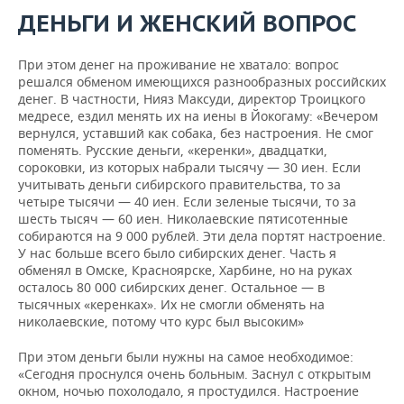
ДЕНЬГИ И ЖЕНСКИЙ ВОПРОС
При этом денег на проживание не хватало: вопрос
решался обменом имеющихся разнообразных российских
денег. В частности, Нияз Максуди, директор Троицкого
медресе, ездил менять их на иены в Йокогаму: «Вечером
вернулся, уставший как собака, без настроения. Не смог
поменять. Русские деньги, «керенки», двадцатки,
сороковки, из которых набрали тысячу — 30 иен. Если
учитывать деньги сибирского правительства, то за
четыре тысячи — 40 иен. Если зеленые тысячи, то за
шесть тысяч — 60 иен. Николаевские пятисотенные
собираются на 9 000 рублей. Эти дела портят настроение.
У нас больше всего было сибирских денег. Часть я
обменял в Омске, Красноярске, Харбине, но на руках
осталось 80 000 сибирских денег. Остальное — в
тысячных «керенках». Их не смогли обменять на
николаевские, потому что курс был высоким»
При этом деньги были нужны на самое необходимое:
«Сегодня проснулся очень больным. Заснул с открытым
окном, ночью похолодало, я простудился. Настроение