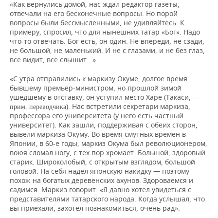
«Как вернулись домой, нас ждал редактор газеты,
отвечали на его бесконечные вопросы. Но порой
вопросы были бессмысленными, не удивляйтесь. К
примеру, спросил, что для нынешних татар «Бог». Надо
что-то отвечать. Бог есть, он один. Не впереди, не сзади,
не большой, не маленький. И не с глазами, и не без глаз,
все видит, все слышит...»
«С утра отправились к маркизу Окуме, долгое время
бывшему премьер-министром, но прошлой зимой
ушедшему в отставку, он уступил место Харе (Такаси,
—
). Нас встретили секретари маркиза,
прим. переводчика
профессора его университета (у него есть частный
университет). Как зашли, поддерживая с обеих сторон,
вывели маркиза Окуму. Во время смутных времен в
Японии, в 60-е годы, маркиз Окума был революционером,
воюя сломал ногу, с тех пор хромает. Большой, здоровый
старик. Широколобый, с открытым взглядом, большой
головой. На себя надел японскую накидку — поэтому
похож на богатых деревенских ахунов. Здороваемся и
садимся. Маркиз говорит: «Я давно хотел увидеться с
представителями татарского народа. Когда услышал, что
вы приехали, захотел познакомиться, очень рад».