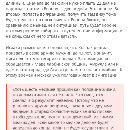
длинный. Сначала до Мексики нужно плыть 22 дня на
пароходе, потом в Европу — две недели. Это первое. Во-
вторых, попасть во Францию, получить там визу тоже
будет нелегко, но поскольку так Европа ближе, по
сравнению с нынешней ситуацией, путь будет короче,
поэтому решили собирать о путешествии информацию и
не слишком от него отказываться».
Исхаки размышляет о новости, что Колчак решил
призвать в свою армию мужчин до 43 лет, а значит,
писатель в эту категорию попадал. За помощью он
обращается к главе Харбинской общины Амрулле Аги и
едет в этот город, где Аги встречает его на автомобиле. К
этому времени Исхаки уже полгода живет в эмиграции.
«Хоть шесть месяцев прошли как половина жизни,
по делам отчитаться не в чем. Что смог, то я
сделал. Но результат невелик. Потому что не
решаются другие вопросы, связанные с другими
людьми. В старых схоластических книгах писали:
чтобы дело шло, нужен план действий, из списка
мелких дел. Если какое-то мелкое дело не будет
доведено до конца, план не будет осуществлен. И