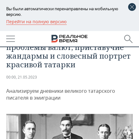
Вы были автоматически перенаправлены на мобильную
версию.
Перейти на полную версию
РЕГИОНЫ
ОБЩЕСТВО
Гаяз Исхаки в Японии:
БАШКОРТОСТАН
НОВОСТИ
проблемы валют, приставучие
ТАТАРСТАН
АНАЛИТИКА
жандармы и словесный портрет
красивой татарки
УДМУРТИЯ
НОВОСТИ АНАЛИТИКИ
ЭКОНОМИКА
00:00, 21.05.2023
ДЕКЛАРАЦИИ О ДОХОДАХ
НОВОСТИ ЭКОНОМИКИ
ПРОМЫШЛЕННОСТЬ
Анализируем дневники великого татарского
КОРОЛИ ГОСЗАКАЗА ПФО
ФИНАНСЫ
НОВОСТИ
НЕДВИЖИМОСТЬ
писателя в эмиграции
ПРОМЫШЛЕННОСТИ
ВУЗЫ ТАТАРСТАНА
БАНКИ
НОВОСТИ НЕДВИЖИМОСТИ
АВТО
АГРОПРОМ
КОМУ ПРИНАДЛЕЖАТ
БЮДЖЕТ
НОВОСТИ АВТО
БИЗНЕС
ТОРГОВЫЕ ЦЕНТРЫ
МАШИНОСТРОЕНИЕ
ТАТАРСТАНА
ИНВЕСТИЦИИ
НОВОСТИ БИЗНЕСА
ТЕХНОЛОГИИ