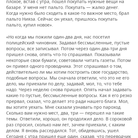
плохое, встав с утра, пошел покупать нужные вещи на
базаре. У меня нет пальто. Покупать — жалко денег.
Когда нужно было сходить в какое-то важное место, брал
пальто Нияза. Сейчас он уехал, пришлось покупать
пальто, купил новое».
«Но когда мы пожили один-два дня, нас посетил
полицейский чиновник. Задавал бессмысленные, пустые
вопросы, все записывал. Потом через один-два-три дня
пришел снова, опять что-то спрашивал. Показывали
некоторые свои бумаги, советовали читать газеты. Потом
он привел одного проводника. Этот спрашивал о том,
действительно ли мы хотим построить свое государство,
подобные вопросы. Мы сначала ответили, что это не его
дело, мы приехали по делу, задавай, мол, то, что тебе
надо. Через неделю снова пришел. Опять начал задавать
какие-то пустые, бессмысленные вопросы. Как я его резко
прервал, сказал, что делает это ради нашего блага. Мол,
вы хотите уехать. Мне сказали узнавать про пароход.
Сколько вам нужно мест, два, три — перешел на такие
темы. Ответили, хорошо, он продолжил дело. В сороковой
раз спросил, сколько нам лет, зачем приехали, с каким
делом. Я вновь рассердился. Тот, обидевшись, ушел.
Сегодня с утра пришел еще один, сказав, что переводчик