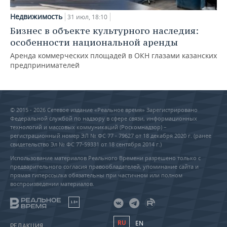
Недвижимость
31 июл, 18:10
Бизнес в объекте культурного наследия:
особенности национальной аренды
Аренда коммерческих площадей в ОКН глазами казанских
предпринимателей
© 2015 - 2026 Сетевое издание «Реальное время» Зарегистрировано
Федеральной службой по надзору в сфере связи, информационных
технологий и массовых коммуникаций (Роскомнадзор) –
регистрационный номер ЭЛ № ФС 77 - 79627 от 18 декабря 2020 г. (ранее
свидетельство Эл № ФС 77-59331 от 18 сентября 2014 г.)
Использование материалов Реального Времени разрешено только с
предварительного согласия правообладателей, упоминание сайта и
прямая гиперссылка обязательны при частичном или полном
воспроизведении материалов.
18+
RU
EN
РЕДАКЦИЯ