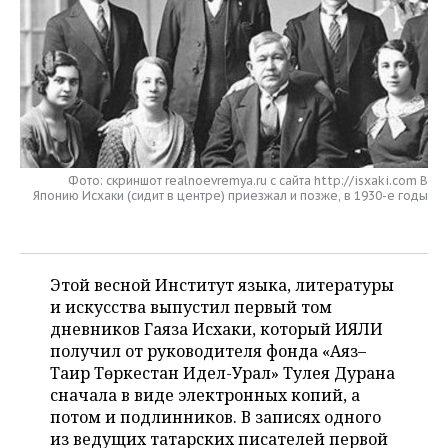
НЕФТЕХИМИЯ
РОЗНИЧНАЯ ТОРГОВЛЯ
НОВОСТИ ТЕХНОЛОГИЙ
МЕРОПРИЯТИЯ
НЕФТЬ
ТРАНСПОРТ
IT
НОВОСТИ МЕРОПРИЯТИЙ
СПОРТ
ОПК
УСЛУГИ
МЕДИА
ВЫЕЗДНАЯ РЕДАКЦИЯ
НОВОСТИ СПОРТА
ОБЩЕСТВО
ЭНЕРГЕТИКА
ТЕЛЕКОММУНИКАЦИИ
БИЗНЕС-БРАНЧИ
ФУТБОЛ
НОВОСТИ ОБЩЕСТВА
ФОТОГАЛЕРЕЯ
Фото: скриншот realnoevremya.ru с сайта http://isxaki.com В
Японию Исхаки (сидит в центре) приезжал и позже, в 1930-е годы
ONLINE-КОНФЕРЕНЦИИ
ХОККЕЙ
ВЛАСТЬ
СЮЖЕТЫ
ОТКРЫТАЯ ЛЕКЦИЯ
БАСКЕТБОЛ
ИНФРАСТРУКТУРА
СПРАВОЧНИК
Этой весной Институт языка, литературы
и искусства выпустил первый том
ВОЛЕЙБОЛ
ИСТОРИЯ
СПИСОК ПЕРСОН
ПОЛНАЯ ВЕРСИЯ
дневников Гаяза Исхаки, который ИЯЛИ
получил от руководителя фонда «Аяз–
КИБЕРСПОРТ
КУЛЬТУРА
СПИСОК КОМПАНИЙ
Таһир Төркестан Идел-Урал» Тулея Дурана
сначала в виде электронных копий, а
ФИГУРНОЕ КАТАНИЕ
МЕДИЦИНА
потом и подлинников. В записях одного
из ведущих татарских писателей первой