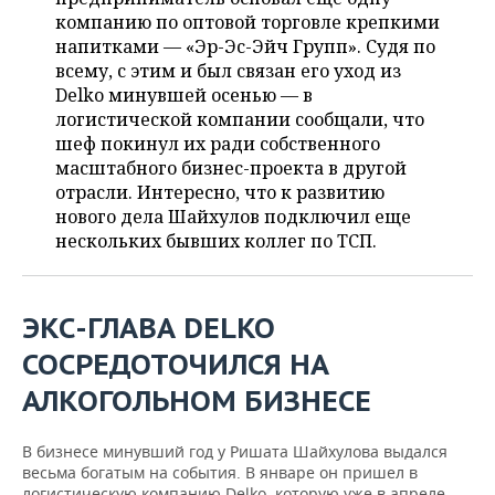
ВОДНЫЕ ВИДЫ СПОРТА
ОБРАЗОВАНИЕ
компанию по оптовой торговле крепкими
напитками — «Эр-Эс-Эйч Групп». Судя по
ХОККЕЙ С МЯЧОМ
ПРОИСШЕСТВИЯ
всему, с этим и был связан его уход из
Delko минувшей осенью — в
логистической компании сообщали, что
шеф покинул их ради собственного
масштабного бизнес-проекта в другой
отрасли. Интересно, что к развитию
нового дела Шайхулов подключил еще
нескольких бывших коллег по ТСП.
ЭКС-ГЛАВА DELKO
СОСРЕДОТОЧИЛСЯ НА
АЛКОГОЛЬНОМ БИЗНЕСЕ
В бизнесе минувший год у Ришата Шайхулова выдался
весьма богатым на события. В январе он пришел в
логистическую компанию Delko, которую уже в апреле