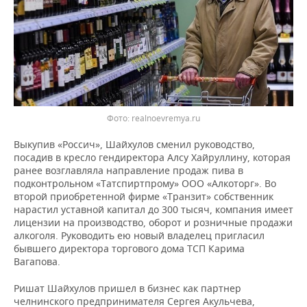
Фото: realnoevremya.ru
Выкупив «Россич», Шайхулов сменил руководство,
посадив в кресло гендиректора Алсу Хайруллину, которая
ранее возглавляла направление продаж пива в
подконтрольном «Татспиртпрому» ООО «Алкоторг». Во
второй приобретенной фирме «Транзит» собственник
нарастил уставной капитал до 300 тысяч, компания имеет
лицензии на производство, оборот и розничные продажи
алкоголя. Руководить ею новый владелец пригласил
бывшего директора торгового дома ТСП Карима
Вагапова.
Ришат Шайхулов пришел в бизнес как партнер
челнинского предпринимателя Сергея Акульчева,