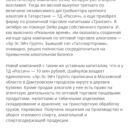
возглавил. Тогда же весной выкупил третьего по
величине независимого дистрибьютора крепкого
алкоголя в Татарстане — ТД «Россич», а еще приобрел
фирму по розничной торговле напитками «Транзит». В
октябре он покинул Delko ради собственного проекта. И,
как выяснило «Реальное время», им оказалась созданная
им еще одна компания по оптовой торговле алкоголем —
«Эр-Эс-Эйч Групп». Бывший топ «Татспиртпрома»,
очевидно, решил полностью сосредоточиться на
привычном алкогольном бизнесе.
Новой компанией с таким же уставным капиталом, что и у
ТД «Россич» — 10 млн рублей, Шайхулов владеет
единолично. «Эр-Эс-Эйч Групп» прописана в Московской
области в Дмитровском городском округе в деревне
Кузяево. Кроме продаж алкоголя у нее есть право на
агентскую деятельность по оптовой торговле пищевыми
продуктами, напитками и табачными изделиями;
складирование и хранение; на транспортную обработку
грузов, перевозки. Получена лицензия на производство и
оборот этилового спирта, алкогольной и
спиртосодержащей продукции.