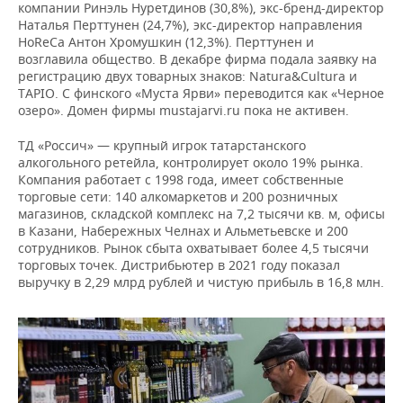
компании Ринэль Нуретдинов (30,8%), экс-бренд-директор
Наталья Перттунен (24,7%), экс-директор направления
HoReCa Антон Хромушкин (12,3%). Перттунен и
возглавила общество. В декабре фирма подала заявку на
регистрацию двух товарных знаков: Natura&Cultura и
TAPIO. С финского «Муста Ярви» переводится как «Черное
озеро». Домен фирмы mustajarvi.ru пока не активен.
ТД «Россич» — крупный игрок татарстанского
алкогольного ретейла, контролирует около 19% рынка.
Компания работает с 1998 года, имеет собственные
торговые сети: 140 алкомаркетов и 200 розничных
магазинов, складской комплекс на 7,2 тысячи кв. м, офисы
в Казани, Набережных Челнах и Альметьевске и 200
сотрудников. Рынок сбыта охватывает более 4,5 тысячи
торговых точек. Дистрибьютер в 2021 году показал
выручку в 2,29 млрд рублей и чистую прибыль в 16,8 млн.