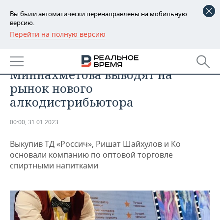
Вы были автоматически перенаправлены на мобильную
версию.
Перейти на полную версию
РЕГИОНЫ
БИЗНЕС
Соратники Ирека
БАШКОРТОСТАН
НОВОСТИ
Миннахметова выводят на
ТАТАРСТАН
АНАЛИТИКА
рынок нового
алкодистрибьютора
УДМУРТИЯ
НОВОСТИ АНАЛИТИКИ
ЭКОНОМИКА
00:00, 31.01.2023
ДЕКЛАРАЦИИ О ДОХОДАХ
НОВОСТИ ЭКОНОМИКИ
ПРОМЫШЛЕННОСТЬ
Выкупив ТД «Россич», Ришат Шайхулов и Ко
КОРОЛИ ГОСЗАКАЗА ПФО
ФИНАНСЫ
НОВОСТИ
НЕДВИЖИМОСТЬ
основали компанию по оптовой торговле
ПРОМЫШЛЕННОСТИ
спиртными напитками
ВУЗЫ ТАТАРСТАНА
БАНКИ
НОВОСТИ НЕДВИЖИМОСТИ
АВТО
АГРОПРОМ
КОМУ ПРИНАДЛЕЖАТ
БЮДЖЕТ
НОВОСТИ АВТО
БИЗНЕС
ТОРГОВЫЕ ЦЕНТРЫ
МАШИНОСТРОЕНИЕ
ТАТАРСТАНА
ИНВЕСТИЦИИ
НОВОСТИ БИЗНЕСА
ТЕХНОЛОГИИ