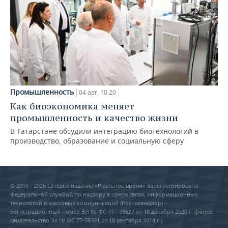
Промышленность
04 авг, 10:20
Как биоэкономика меняет
промышленность и качество жизни
В Татарстане обсудили интеграцию биотехнологий в
производство, образование и социальную сферу
© 2015 - 2026 Сетевое издание «Реальное время» Зарегистрировано
Федеральной службой по надзору в сфере связи, информационных
технологий и массовых коммуникаций (Роскомнадзор) –
регистрационный номер ЭЛ № ФС 77 - 79627 от 18 декабря 2020 г. (ранее
свидетельство Эл № ФС 77-59331 от 18 сентября 2014 г.)