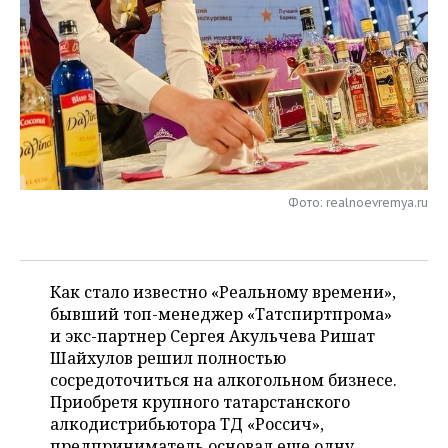
НЕФТЕХИМИЯ
РОЗНИЧНАЯ ТОРГОВЛЯ
НОВОСТИ ТЕХНОЛОГИЙ
МЕРОПРИЯТИЯ
НЕФТЬ
ТРАНСПОРТ
IT
НОВОСТИ МЕРОПРИЯТИЙ
СПОРТ
ОПК
УСЛУГИ
МЕДИА
ВЫЕЗДНАЯ РЕДАКЦИЯ
НОВОСТИ СПОРТА
ОБЩЕСТВО
ЭНЕРГЕТИКА
ТЕЛЕКОММУНИКАЦИИ
БИЗНЕС-БРАНЧИ
ФУТБОЛ
НОВОСТИ ОБЩЕСТВА
ФОТОГАЛЕРЕЯ
Фото: realnoevremya.ru
ONLINE-КОНФЕРЕНЦИИ
ХОККЕЙ
ВЛАСТЬ
СЮЖЕТЫ
ОТКРЫТАЯ ЛЕКЦИЯ
БАСКЕТБОЛ
ИНФРАСТРУКТУРА
СПРАВОЧНИК
Как стало известно «Реальному времени»,
ВОЛЕЙБОЛ
ИСТОРИЯ
СПИСОК ПЕРСОН
бывший топ-менеджер «Татспиртпрома»
ПОЛНАЯ ВЕРСИЯ
и экс-партнер Сергея Акульчева Ришат
Шайхулов решил полностью
КИБЕРСПОРТ
КУЛЬТУРА
СПИСОК КОМПАНИЙ
сосредоточиться на алкогольном бизнесе.
Приобретя крупного татарстанского
ФИГУРНОЕ КАТАНИЕ
МЕДИЦИНА
алкодистрибьютора ТД «Россич»,
предприниматель основал еще одну