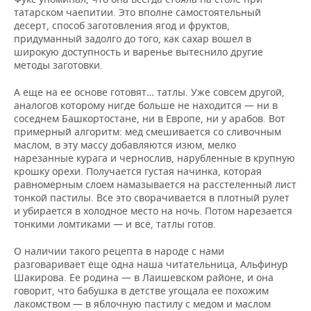
татарском чаепитии. Это вполне самостоятельный
десерт, способ заготовления ягод и фруктов,
придуманный задолго до того, как сахар вошел в
широкую доступность и варенье вытеснило другие
методы заготовки.
А еще на ее основе готовят… татлы. Уже совсем другой,
аналогов которому нигде больше не находится — ни в
соседнем Башкортостане, ни в Европе, ни у арабов. Вот
примерный алгоритм: мед смешивается со сливочным
маслом, в эту массу добавляются изюм, мелко
нарезанные курага и чернослив, нарубленные в крупную
крошку орехи. Получается густая начинка, которая
равномерным слоем намазывается на расстеленный лист
тонкой пастилы. Все это сворачивается в плотный рулет
и убирается в холодное место на ночь. Потом нарезается
тонкими ломтиками — и всё, татлы готов.
О наличии такого рецепта в народе с нами
разговаривает еще одна наша читательница, Альфинур
Шакирова. Ее родина — в Лаишевском районе, и она
говорит, что бабушка в детстве угощала ее похожим
лакомством — в яблочную пастилу с медом и маслом