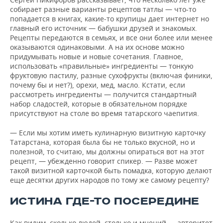
собирает разные варианты рецептов татлы — что-то
попадается в книгах, какие-то крупицы дает интернет но
главный его источник — бабушки друзей и знакомых.
Рецепты передаются в семьях, и все они более или менее
оказываются одинаковыми. А на их основе можно
придумывать новые и новые сочетания. Главное,
использовать «правильные» ингредиенты — тонкую
фруктовую пастилу, разные сухофрукты (включая финики,
почему бы и нет?), орехи, мед, масло. Кстати, если
рассмотреть ингредиенты — получится стандартный
набор сладостей, которые в обязательном порядке
присутствуют на столе во время татарского чаепития.
— Если мы хотим иметь кулинарную визитную карточку
Татарстана, которая была бы не только вкусной, но и
полезной, то считаю, мы должны опираться вот на этот
рецепт, — убежденно говорит спикер. — Разве может
такой визитной карточкой быть помадка, которую делают
еще десятки других народов по тому же самому рецепту?
ИСТИНА ГДЕ-ТО ПОСЕРЕДИНЕ
Как видим, сколько людей, столько и мнений — авторитет