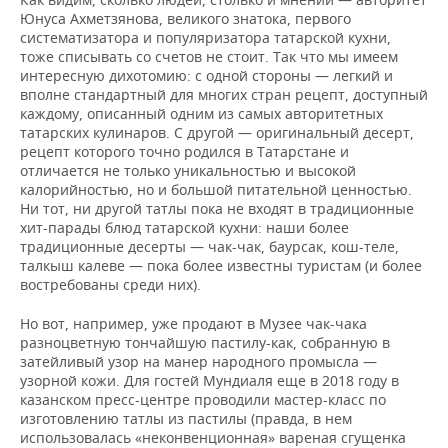
Юнуса Ахметзянова, великого знатока, первого
систематизатора и популяризатора татарской кухни,
тоже списывать со счетов не стоит. Так что мы имеем
интересную дихотомию: с одной стороны — легкий и
вполне стандартный для многих стран рецепт, доступный
каждому, описанный одним из самых авторитетных
татарских кулинаров. С другой — оригинальный десерт,
рецепт которого точно родился в Татарстане и
отличается не только уникальностью и высокой
калорийностью, но и большой питательной ценностью.
Ни тот, ни другой татлы пока не входят в традиционные
хит-парады блюд татарской кухни: наши более
традиционные десерты — чак-чак, баурсак, кош-теле,
талкыш калеве — пока более известны туристам (и более
востребованы среди них).
Но вот, например, уже продают в Музее чак-чака
разноцветную тончайшую пастилу-как, собранную в
затейливый узор на манер народного промысла —
узорной кожи. Для гостей Мундиаля еще в 2018 году в
казанском пресс-центре проводили мастер-класс по
изготовлению татлы из пастилы (правда, в нем
использовалась «неконвенционная» вареная сгущенка