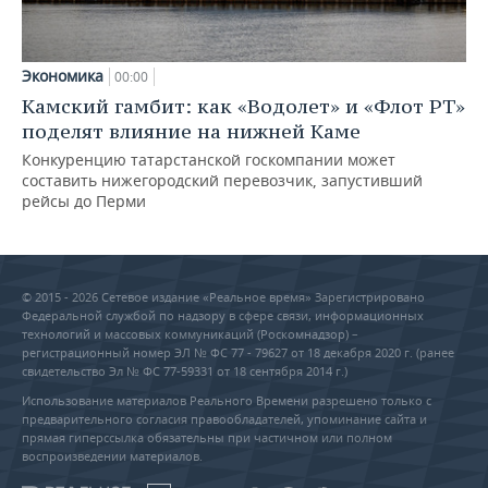
Экономика
00:00
Камский гамбит: как «Водолет» и «Флот РТ»
поделят влияние на нижней Каме
Конкуренцию татарстанской госкомпании может
составить нижегородский перевозчик, запустивший
рейсы до Перми
© 2015 - 2026 Сетевое издание «Реальное время» Зарегистрировано
Федеральной службой по надзору в сфере связи, информационных
технологий и массовых коммуникаций (Роскомнадзор) –
регистрационный номер ЭЛ № ФС 77 - 79627 от 18 декабря 2020 г. (ранее
свидетельство Эл № ФС 77-59331 от 18 сентября 2014 г.)
Использование материалов Реального Времени разрешено только с
предварительного согласия правообладателей, упоминание сайта и
прямая гиперссылка обязательны при частичном или полном
воспроизведении материалов.