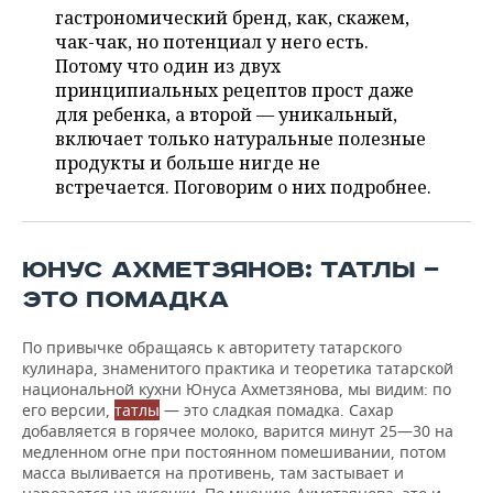
НЕФТЕХИМИЯ
гастрономический бренд, как, скажем,
РОЗНИЧНАЯ ТОРГОВЛЯ
НОВОСТИ ТЕХНОЛОГИЙ
чак-чак, но потенциал у него есть.
МЕРОПРИЯТИЯ
НЕФТЬ
Потому что один из двух
принципиальных рецептов прост даже
ТРАНСПОРТ
IT
НОВОСТИ МЕРОПРИЯТИЙ
СПОРТ
ОПК
для ребенка, а второй — уникальный,
включает только натуральные полезные
УСЛУГИ
МЕДИА
ВЫЕЗДНАЯ РЕДАКЦИЯ
НОВОСТИ СПОРТА
ОБЩЕСТВО
ЭНЕРГЕТИКА
продукты и больше нигде не
встречается. Поговорим о них подробнее.
ТЕЛЕКОММУНИКАЦИИ
БИЗНЕС-БРАНЧИ
ФУТБОЛ
НОВОСТИ ОБЩЕСТВА
ФОТОГАЛЕРЕЯ
ONLINE-КОНФЕРЕНЦИИ
ХОККЕЙ
ВЛАСТЬ
СЮЖЕТЫ
ЮНУС АХМЕТЗЯНОВ: ТАТЛЫ —
ОТКРЫТАЯ ЛЕКЦИЯ
БАСКЕТБОЛ
ИНФРАСТРУКТУРА
СПРАВОЧНИК
ЭТО ПОМАДКА
ВОЛЕЙБОЛ
ИСТОРИЯ
СПИСОК ПЕРСОН
ПОЛНАЯ ВЕРСИЯ
По привычке обращаясь к авторитету татарского
кулинара, знаменитого практика и теоретика татарской
национальной кухни Юнуса Ахметзянова, мы видим: по
КИБЕРСПОРТ
КУЛЬТУРА
СПИСОК КОМПАНИЙ
его версии,
татлы
— это сладкая помадка. Сахар
добавляется в горячее молоко, варится минут 25—30 на
ФИГУРНОЕ КАТАНИЕ
МЕДИЦИНА
медленном огне при постоянном помешивании, потом
масса выливается на противень, там застывает и