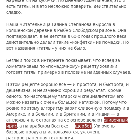
нарезается на кусочки. По мнению Ахметзянова, это и
ВОДНЫЕ ВИДЫ СПОРТА
ОБРАЗОВАНИЕ
есть татлы, и в это несложно поверить: действительно
сладко.
ХОККЕЙ С МЯЧОМ
ПРОИСШЕСТВИЯ
Наша читательница Галина Степанова выросла в
кряшенской деревне в Рыбно-Слободском районе. Она
подтверждает: в ее детстве в 60-х годах прошлого века
действительно делали такие «конфетки» из помадки. Но
вот названия «татлы» у них не было.
Беглый поиск в интернете показывает, что вслед за
Ахметзяновым по «помадочному» рецепту хозяйки
готовят татлы примерно в половине найденных случаев.
В этом рецепте хорошо всё — и простота, и быстрота, и
дешевизна, и неизменно хороший результат. Кроме
одного: по-настоящему татарским специалитетом его
можно назвать с очень большой натяжкой. Потому что
ровно по этому алгоритму варят сливочную помадку и в
Америке, и в Бельгии, и в Британии, и в Индии — в
англоязычных странах на ее основе делают
сливочный
ирис
, а на арабском Востоке —
щербет
. Уж очень
базовые продукты используются, уж очень
распространенная технология.