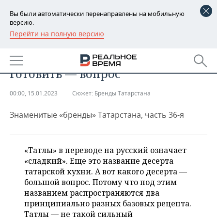
Вы были автоматически перенаправлены на мобильную
версию.
Перейти на полную версию
РЕГИОНЫ
ОБЩЕСТВО
Татлы: звучит сладко, как
БАШКОРТОСТАН
НОВОСТИ
готовить — вопрос
ТАТАРСТАН
АНАЛИТИКА
00:00, 15.01.2023
Сюжет:
Бренды Татарстана
УДМУРТИЯ
НОВОСТИ АНАЛИТИКИ
ЭКОНОМИКА
Знаменитые «бренды» Татарстана, часть 36-я
ДЕКЛАРАЦИИ О ДОХОДАХ
НОВОСТИ ЭКОНОМИКИ
ПРОМЫШЛЕННОСТЬ
КОРОЛИ ГОСЗАКАЗА ПФО
ФИНАНСЫ
НОВОСТИ
НЕДВИЖИМОСТЬ
«Татлы» в переводе на русский означает
ПРОМЫШЛЕННОСТИ
«сладкий». Еще это название десерта
ВУЗЫ ТАТАРСТАНА
БАНКИ
НОВОСТИ НЕДВИЖИМОСТИ
АВТО
татарской кухни. А вот какого десерта —
АГРОПРОМ
большой вопрос. Потому что под этим
КОМУ ПРИНАДЛЕЖАТ
БЮДЖЕТ
НОВОСТИ АВТО
БИЗНЕС
названием распространяются два
ТОРГОВЫЕ ЦЕНТРЫ
МАШИНОСТРОЕНИЕ
принципиально разных базовых рецепта.
ТАТАРСТАНА
ИНВЕСТИЦИИ
НОВОСТИ БИЗНЕСА
ТЕХНОЛОГИИ
Татлы — не такой сильный