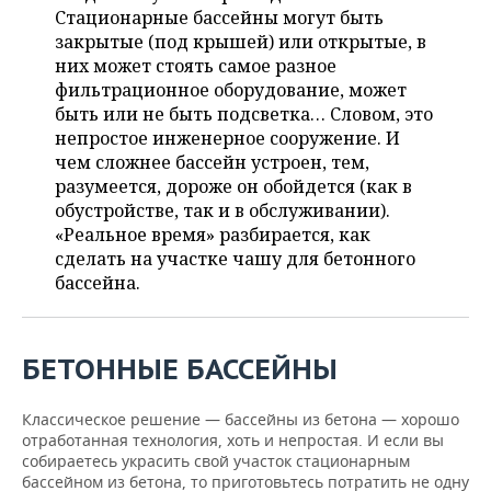
НЕФТЕХИМИЯ
Стационарные бассейны могут быть
РОЗНИЧНАЯ ТОРГОВЛЯ
НОВОСТИ ТЕХНОЛОГИЙ
закрытые (под крышей) или открытые, в
МЕРОПРИЯТИЯ
НЕФТЬ
них может стоять самое разное
фильтрационное оборудование, может
ТРАНСПОРТ
IT
НОВОСТИ МЕРОПРИЯТИЙ
СПОРТ
ОПК
быть или не быть подсветка… Словом, это
непростое инженерное сооружение. И
УСЛУГИ
МЕДИА
ВЫЕЗДНАЯ РЕДАКЦИЯ
НОВОСТИ СПОРТА
ОБЩЕСТВО
ЭНЕРГЕТИКА
чем сложнее бассейн устроен, тем,
разумеется, дороже он обойдется (как в
ТЕЛЕКОММУНИКАЦИИ
БИЗНЕС-БРАНЧИ
ФУТБОЛ
НОВОСТИ ОБЩЕСТВА
ФОТОГАЛЕРЕЯ
обустройстве, так и в обслуживании).
«Реальное время» разбирается, как
ONLINE-КОНФЕРЕНЦИИ
ХОККЕЙ
ВЛАСТЬ
СЮЖЕТЫ
сделать на участке чашу для бетонного
бассейна.
ОТКРЫТАЯ ЛЕКЦИЯ
БАСКЕТБОЛ
ИНФРАСТРУКТУРА
СПРАВОЧНИК
ВОЛЕЙБОЛ
ИСТОРИЯ
СПИСОК ПЕРСОН
ПОЛНАЯ ВЕРСИЯ
БЕТОННЫЕ БАССЕЙНЫ
КИБЕРСПОРТ
КУЛЬТУРА
СПИСОК КОМПАНИЙ
Классическое решение — бассейны из бетона — хорошо
отработанная технология, хоть и непростая. И если вы
ФИГУРНОЕ КАТАНИЕ
МЕДИЦИНА
собираетесь украсить свой участок стационарным
бассейном из бетона, то приготовьтесь потратить не одну