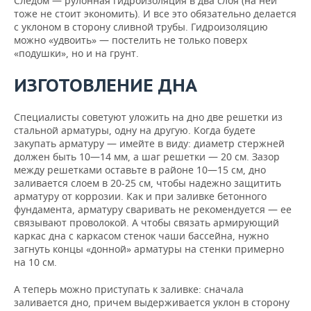
Следом — рулонная гидроизоляция в два слоя (на ней
тоже не стоит экономить). И все это обязательно делается
с уклоном в сторону сливной трубы. Гидроизоляцию
можно «удвоить» — постелить не только поверх
«подушки», но и на грунт.
ИЗГОТОВЛЕНИЕ ДНА
Специалисты советуют уложить на дно две решетки из
стальной арматуры, одну на другую. Когда будете
закупать арматуру — имейте в виду: диаметр стержней
должен быть 10—14 мм, а шаг решетки — 20 см. Зазор
между решетками оставьте в районе 10—15 см, дно
заливается слоем в 20-25 см, чтобы надежно защитить
арматуру от коррозии. Как и при заливке бетонного
фундамента, арматуру сваривать не рекомендуется — ее
связывают проволокой. А чтобы связать армирующий
каркас дна с каркасом стенок чаши бассейна, нужно
загнуть концы «донной» арматуры на стенки примерно
на 10 см.
А теперь можно приступать к заливке: сначала
заливается дно, причем выдерживается уклон в сторону