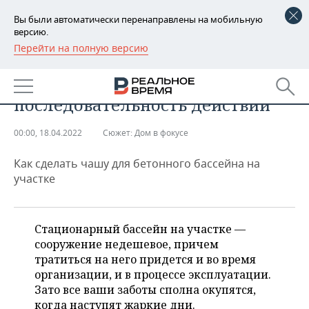
Вы были автоматически перенаправлены на мобильную
версию.
Перейти на полную версию
РЕГИОНЫ
НЕДВИЖИМОСТЬ
Бассейн из бетона:
БАШКОРТОСТАН
НОВОСТИ
последовательность действий
ТАТАРСТАН
АНАЛИТИКА
00:00, 18.04.2022
Сюжет:
Дом в фокусе
УДМУРТИЯ
НОВОСТИ АНАЛИТИКИ
ЭКОНОМИКА
Как сделать чашу для бетонного бассейна на
ДЕКЛАРАЦИИ О ДОХОДАХ
НОВОСТИ ЭКОНОМИКИ
ПРОМЫШЛЕННОСТЬ
участке
КОРОЛИ ГОСЗАКАЗА ПФО
ФИНАНСЫ
НОВОСТИ
НЕДВИЖИМОСТЬ
ПРОМЫШЛЕННОСТИ
Стационарный бассейн на участке —
ВУЗЫ ТАТАРСТАНА
БАНКИ
НОВОСТИ НЕДВИЖИМОСТИ
АВТО
сооружение недешевое, причем
АГРОПРОМ
тратиться на него придется и во время
КОМУ ПРИНАДЛЕЖАТ
БЮДЖЕТ
НОВОСТИ АВТО
БИЗНЕС
организации, и в процессе эксплуатации.
ТОРГОВЫЕ ЦЕНТРЫ
МАШИНОСТРОЕНИЕ
Зато все ваши заботы сполна окупятся,
ТАТАРСТАНА
ИНВЕСТИЦИИ
НОВОСТИ БИЗНЕСА
ТЕХНОЛОГИИ
когда наступят жаркие дни.