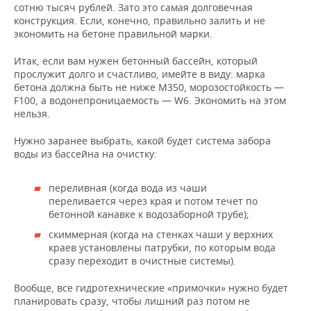
ВОДНЫЕ ВИДЫ СПОРТА
ОБРАЗОВАНИЕ
сотню тысяч рублей. Зато это самая долговечная
конструкция. Если, конечно, правильно залить и не
экономить на бетоне правильной марки.
ХОККЕЙ С МЯЧОМ
ПРОИСШЕСТВИЯ
Итак, если вам нужен бетонный бассейн, который
прослужит долго и счастливо, имейте в виду: марка
бетона должна быть не ниже М350, морозостойкость —
F100, а водонепроницаемость — W6. Экономить на этом
нельзя.
Нужно заранее выбрать, какой будет система забора
воды из бассейна на очистку:
переливная (когда вода из чаши
переливается через края и потом течет по
бетонной канавке к водозаборной трубе);
скиммерная (когда на стенках чаши у верхних
краев установлены патрубки, по которым вода
сразу переходит в очистные системы).
Вообще, все гидротехнические «примочки» нужно будет
планировать сразу, чтобы лишний раз потом не