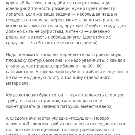
крупный бассейн, понадобится спецтехника, а до
ювелирной точности размеры нужно будет довести
лопатой. Если же ваша задача — небольшая чаша и
похудеть на пару размеров, можете заняться рытьем
котлована самостоятельно, вручную. Имейте в виду: дно
должно быть не бугристым, а стенки — идеально
ровными, но иметь небольшой угол (достаточно 5
градусов — чтоб с них не осыпалась земля).
Надо понимать: когда вы перенесете на строительную
площадку контур бассейна, их надо увеличить: с каждой
стороны, как правило, прибавляют по 60—80
сантиметров. А к желаемой глубине прибавьте еще около
50 см — на донную плиту и толщину отделочного
материала.
Когда котлован будет готов — нужно заложить сливную
трубу: выкопать приямок, траншею для нее и
смонтировать (а сливной патрубок вывести вверх).
А следом начинается укладка «подушки». Поверх
уложенной сливной трубы насыпаются последовательно
по слою песка и щебенки, потом утрамбовываются.