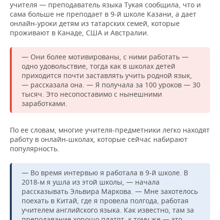
ВОДНЫЕ ВИДЫ СПОРТА
ОБРАЗОВАНИЕ
учителя — преподаватель языка Тукая сообщила, что и
сама больше не преподает в 9-й школе Казани, а дает
онлайн-уроки детям из татарских семей, которые
ХОККЕЙ С МЯЧОМ
ПРОИСШЕСТВИЯ
проживают в Канаде, США и Австралии.
— Они более мотивированы, с ними работать —
одно удовольствие, тогда как в школах детей
приходится почти заставлять учить родной язык,
— рассказала она. — Я получала за 100 уроков — 30
тысяч. Это несопоставимо с нынешними
заработками.
По ее словам, многие учителя-предметники легко находят
работу в онлайн-школах, которые сейчас набирают
популярность.
— Во время интервью я работала в 9-й школе. В
2018-м я ушла из этой школы, — начала
рассказывать Эльвира Маркова. — Мне захотелось
поехать в Китай, где я провела полгода, работая
учителем английского языка. Как известно, там за
преподавание хорошо платят, к тому же — это