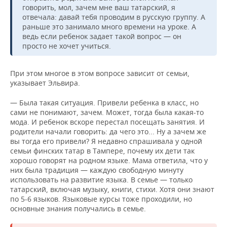
говорить, мол, зачем мне ваш татарский, я
отвечала: давай тебя проводим в русскую группу. А
раньше это занимало много времени на уроке. А
ведь если ребенок задает такой вопрос — он
просто не хочет учиться.
При этом многое в этом вопросе зависит от семьи,
указывает Эльвира.
— Была такая ситуация. Привели ребенка в класс, но
сами не понимают, зачем. Может, тогда была какая-то
мода. И ребенок вскоре перестал посещать занятия. И
родители начали говорить: да чего это... Ну а зачем же
вы тогда его привели? Я недавно спрашивала у одной
семьи финских татар в Тампере, почему их дети так
хорошо говорят на родном языке. Мама ответила, что у
них была традиция — каждую свободную минуту
использовать на развитие языка. В семье — только
татарский, включая музыку, книги, стихи. Хотя они знают
по 5-6 языков. Языковые курсы тоже проходили, но
основные знания получались в семье.