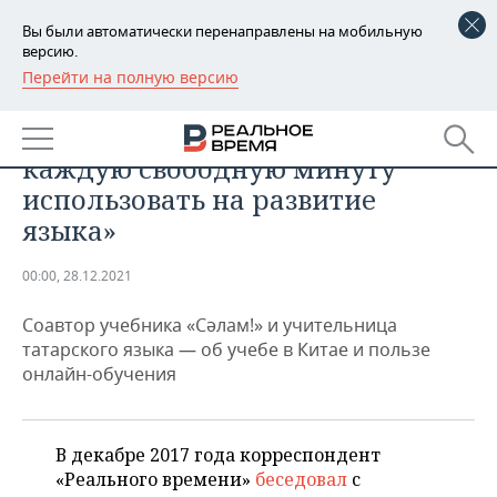
Вы были автоматически перенаправлены на мобильную
версию.
Перейти на полную версию
РЕГИОНЫ
ОБЩЕСТВО
Эльвира Маркова: «Традиция —
БАШКОРТОСТАН
НОВОСТИ
каждую свободную минуту
ТАТАРСТАН
АНАЛИТИКА
использовать на развитие
языка»
УДМУРТИЯ
НОВОСТИ АНАЛИТИКИ
ЭКОНОМИКА
00:00, 28.12.2021
ДЕКЛАРАЦИИ О ДОХОДАХ
НОВОСТИ ЭКОНОМИКИ
ПРОМЫШЛЕННОСТЬ
Соавтор учебника «Сәлам!» и учительница
КОРОЛИ ГОСЗАКАЗА ПФО
ФИНАНСЫ
НОВОСТИ
НЕДВИЖИМОСТЬ
татарского языка — об учебе в Китае и пользе
ПРОМЫШЛЕННОСТИ
онлайн-обучения
ВУЗЫ ТАТАРСТАНА
БАНКИ
НОВОСТИ НЕДВИЖИМОСТИ
АВТО
АГРОПРОМ
КОМУ ПРИНАДЛЕЖАТ
БЮДЖЕТ
НОВОСТИ АВТО
БИЗНЕС
ТОРГОВЫЕ ЦЕНТРЫ
МАШИНОСТРОЕНИЕ
В декабре 2017 года корреспондент
ТАТАРСТАНА
«Реального времени»
беседовал
с
ИНВЕСТИЦИИ
НОВОСТИ БИЗНЕСА
ТЕХНОЛОГИИ