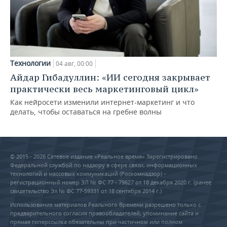
Технологии
04 авг, 00:00
Айдар Гибадуллин: «ИИ сегодня закрывает
практически весь маркетинговый цикл»
Как нейросети изменили интернет-маркетинг и что
делать, чтобы оставаться на гребне волны
© 2015 - 2026 Сетевое издание «Реальное время» Зарегистрировано
Федеральной службой по надзору в сфере связи, информационных
технологий и массовых коммуникаций (Роскомнадзор) –
регистрационный номер ЭЛ № ФС 77 - 79627 от 18 декабря 2020 г. (ранее
свидетельство Эл № ФС 77-59331 от 18 сентября 2014 г.)
Использование материалов Реального Времени разрешено только с
предварительного согласия правообладателей, упоминание сайта и
прямая гиперссылка обязательны при частичном или полном