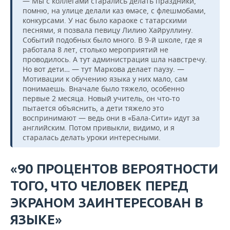
— Мы с коллегами старались делать праздники,
помню, на улице делали каз өмәсе, с флешмобами,
конкурсами. У нас было караоке с татарскими
песнями, я позвала певицу Лилию Хайруллину.
Событий подобных было много. В 9-й школе, где я
работала 8 лет, столько мероприятий не
проводилось. А тут администрация шла навстречу.
Но вот дети… — тут Маркова делает паузу. —
Мотивации к обучению языка у них мало, сам
понимаешь. Вначале было тяжело, особенно
первые 2 месяца. Новый учитель, он что-то
пытается объяснить, а дети тяжело это
воспринимают — ведь они в «Бала-Сити» идут за
английским. Потом привыкли, видимо, и я
старалась делать уроки интересными.
«90 ПРОЦЕНТОВ ВЕРОЯТНОСТИ
ТОГО, ЧТО ЧЕЛОВЕК ПЕРЕД
ЭКРАНОМ ЗАИНТЕРЕСОВАН В
ЯЗЫКЕ»