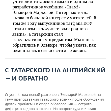
учителем татарского языка и одним из
НЕФТЕХИМИЯ
разработчиков учебника «Сәлам!»
РОЗНИЧНАЯ ТОРГОВЛЯ
НОВОСТИ ТЕХНОЛОГИЙ
МЕРОПРИЯТИЯ
Эльвирой Марковой. Интервью тогда
НЕФТЬ
вызвало большой интерес у читателей. В
ТРАНСПОРТ
IT
НОВОСТИ МЕРОПРИЯТИЙ
СПОРТ
том же году выпускников татфака КФУ
ОПК
стали называть «учителями родного
УСЛУГИ
МЕДИА
ВЫЕЗДНАЯ РЕДАКЦИЯ
НОВОСТИ СПОРТА
ОБЩЕСТВО
языка», а татарский стал
ЭНЕРГЕТИКА
факультативным предметом. Мы вновь
ТЕЛЕКОММУНИКАЦИИ
БИЗНЕС-БРАНЧИ
ФУТБОЛ
НОВОСТИ ОБЩЕСТВА
ФОТОГАЛЕРЕЯ
обратились к Эльвире, чтобы узнать, как
изменилась в связи с этим ее жизнь.
ONLINE-КОНФЕРЕНЦИИ
ХОККЕЙ
ВЛАСТЬ
СЮЖЕТЫ
ОТКРЫТАЯ ЛЕКЦИЯ
БАСКЕТБОЛ
ИНФРАСТРУКТУРА
СПРАВОЧНИК
С ТАТАРСКОГО НА АНГЛИЙСКИЙ
— И ОБРАТНО
ВОЛЕЙБОЛ
ИСТОРИЯ
СПИСОК ПЕРСОН
ПОЛНАЯ ВЕРСИЯ
КИБЕРСПОРТ
КУЛЬТУРА
СПИСОК КОМПАНИЙ
Спустя 4 года новый разговор с Эльвирой Марковой на
тему преподавания татарского возник после обсуждения
ФИГУРНОЕ КАТАНИЕ
МЕДИЦИНА
другой проблемы в сфере образования — острого
дефицита кадров в школах. На вопрос: куда исчезают