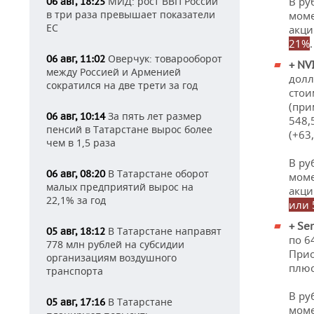
МИД: рост ВВП России
В ру
06 авг, 18:25
в три раза превышает показатели
моме
ЕС
акци
21%
.
Оверчук: товарооборот
06 авг, 11:02
+
NV
между Россией и Арменией
долл
сократился на две трети за год
стои
(при
За пять лет размер
06 авг, 10:14
548,
пенсий в Татарстане вырос более
(+63
чем в 1,5 раза
В ру
В Татарстане оборот
06 авг, 08:20
моме
малых предприятий вырос на
акци
22,1% за год
или 
+
Ser
В Татарстане направят
05 авг, 18:12
по 6
778 млн рублей на субсидии
Прио
организациям воздушного
плюс
транспорта
В ру
В Татарстане
05 авг, 17:16
моме