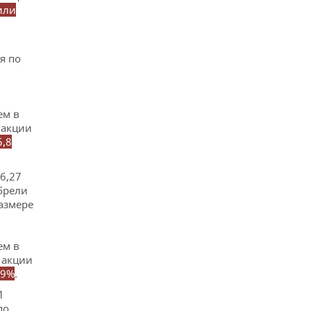
или
я по
ем в
 акции
5,8
6,27
обрели
азмере
ем в
 акции
,9%
.
1
по