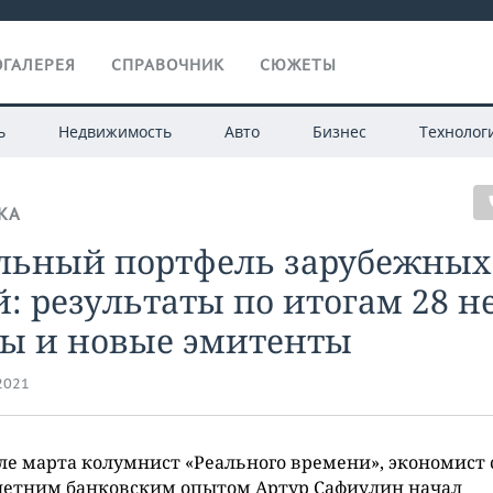
ГАЛЕРЕЯ
СПРАВОЧНИК
СЮЖЕТЫ
ь
Недвижимость
Авто
Бизнес
Технолог
КА
льный портфель зарубежных
: результаты по итогам 28 н
ты и новые эмитенты
.2021
ле марта колумнист «Реального времени», экономист 
летним банковским опытом Артур Сафиулин начал