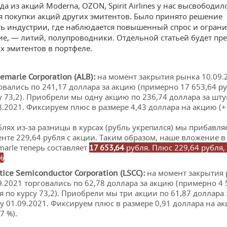
а из акций Moderna, OZON, Spirit Airlines у нас высвободил
я покупки акций других эмитентов. Было принято решение
ь индустрии, где наблюдается повышенный спрос и огран
е, — литий, полупроводники. Отдельной статьей будет пр
х эмитентов в портфеле.
на момент закрытия рынка 10.09.
bemarle
Corporation
(
ALB
):
овались по 241,17 доллара за акцию (примерно 17 653,64 р
у 73,2). Приобрели мы одну акцию по 236,74 доллара за шту
8.2021. Фиксируем плюс в размере 4,43 доллара на акцию (+1
блях из-за разницы в курсах (рубль укрепился) мы прибавля
нте 229,64 рубля с акции. Таким образом, наше вложение в
marle теперь составляет
рубля. Плюс 229,64 рубля,
17 653,64
%
.
на момент закрытия
ttice Semiconductor
Corporation
(
LSCC
):
9.2021 торговались по 62,78 доллара за акцию (примерно 4 
я по курсу 73,2). Приобрели мы три акции по 61,87 доллара 
у 01.09.2021. Фиксируем плюс в размере 0,91 доллара на а
7 %).