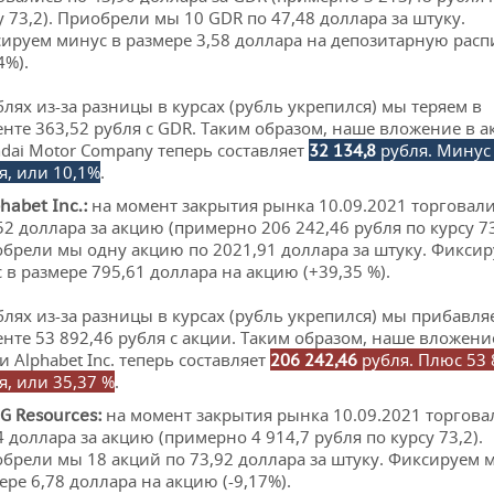
у 73,2). Приобрели мы 10 GDR по 47,48 доллара за штуку.
ируем минус в размере 3,58 доллара на депозитарную расп
4%).
блях из-за разницы в курсах (рубль укрепился) мы теряем в
нте 363,52 рубля с GDR. Таким образом, наше вложение в а
dai Motor Company теперь составляет
рубля. Минус 
32 134,8
я, или 10,1%
.
на момент закрытия рынка 10.09.2021 торговали
phabet
Inc
.:
52 доллара за акцию (примерно 206 242,46 рубля по курсу 73
брели мы одну акцию по 2021,91 доллара за штуку. Фикси
 в размере 795,61 доллара на акцию (+39,35 %).
блях из-за разницы в курсах (рубль укрепился) мы прибавля
нте 53 892,46 рубля с акции. Таким образом, наше вложени
и Alphabet Inc. теперь составляет
рубля. Плюс 53 
206 242,46
я, или 35,37 %
.
на момент закрытия рынка 10.09.2021 торгова
OG
Resources
:
4 доллара за акцию (примерно 4 914,7 рубля по курсу 73,2).
брели мы 18 акций по 73,92 доллара за штуку. Фиксируем 
ере 6,78 доллара на акцию (-9,17%).