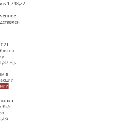
ось 1 748,22
иченное
едставлен
2021
убля по
ку
,87 %).
ем в
 акции
 или
 рынка
595,5
за
кцию