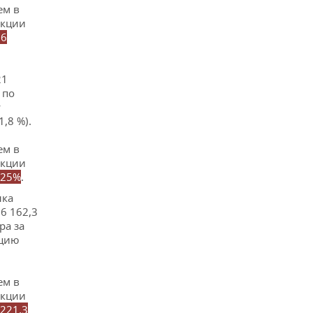
ем в
акции
,6
21
 по
у
,8 %).
ем в
акции
,25%
.
нка
6 162,3
ра за
кцию
ем в
акции
221,3