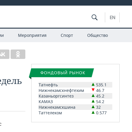
EN
ии
Мероприятия
Спорт
Общество
ФОНДОВЫЙ РЫНОК
едель
Татнефть
535.1
Нижнекамскнефтехим
46.7
Казаньоргсинтез
45.2
КАМАЗ
54.2
Нижнекамскшина
32
Таттелеком
0.577
с