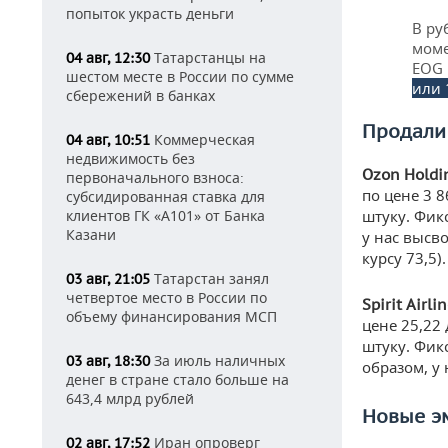
попыток украсть деньги
В ру
моме
Татарстанцы на
04 авг, 12:30
EOG 
шестом месте в России по сумме
или 
сбережений в банках
Продали
Коммерческая
04 авг, 10:51
недвижимость без
Ozon
Holdi
первоначального взноса:
по цене 3 8
субсидированная ставка для
клиентов ГК «А101» от Банка
штуку. Фик
Казани
у нас высв
курсу 73,5).
Татарстан занял
03 авг, 21:05
четвертое место в России по
Spirit
Airli
объему финансирования МСП
цене 25,22
штуку. Фик
За июль наличных
03 авг, 18:30
образом, у
денег в стране стало больше на
643,4 млрд рублей
Новые э
Иран опроверг
02 авг, 17:52