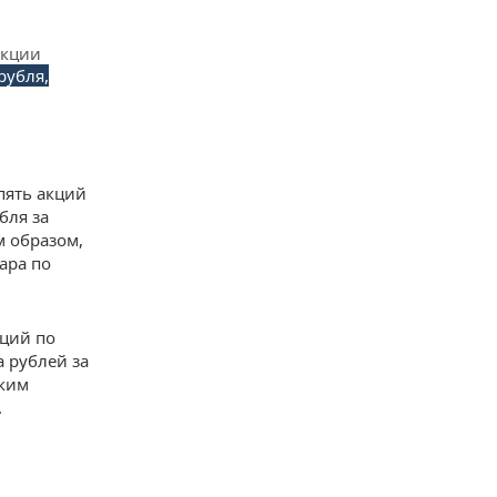
акции
рубля,
пять акций
бля за
м образом,
ара по
кций по
а рублей за
аким
.