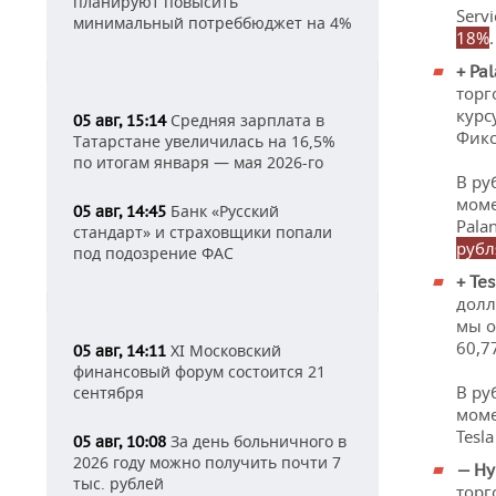
планируют повысить
Serv
минимальный потреббюджет на 4%
18%
.
+
Pal
торг
курс
Средняя зарплата в
05 авг, 15:14
Фикс
Татарстане увеличилась на 16,5%
по итогам января — мая 2026-го
В ру
моме
Банк «Русский
05 авг, 14:45
Pala
стандарт» и страховщики попали
рубл
под подозрение ФАС
+
Tes
долл
мы о
60,7
XI Московский
05 авг, 14:11
финансовый форум состоится 21
В ру
сентября
моме
Tesl
За день больничного в
05 авг, 10:08
2026 году можно получить почти 7
—
Hy
тыс. рублей
торг