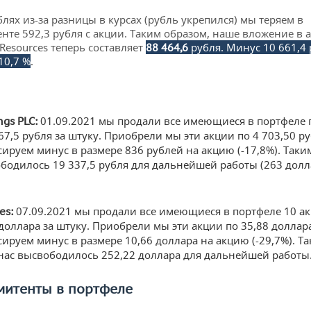
блях из-за разницы в курсах (рубль укрепился) мы теряем в
нте 592,3 рубля с акции. Таким образом, наше вложение в 
Resources теперь составляет
рубля. Минус 10 661,4 
88 464,6
10,7 %
.
01.09.2021 мы продали все имеющиеся в портфеле 
ngs
PLC
:
67,5 рубля за штуку. Приобрели мы эти акции по 4 703,50 ру
сируем минус в размере 836 рублей на акцию (-17,8%). Таки
ободилось 19 337,5 рубля для дальнейшей работы (263 долл
07.09.2021 мы продали все имеющиеся в портфеле 10 а
nes
:
 доллара за штуку. Приобрели мы эти акции по 35,88 доллар
сируем минус в размере 10,66 доллара на акцию (-29,7%). Т
 нас высвободилось 252,22 доллара для дальнейшей работы
митенты в портфеле