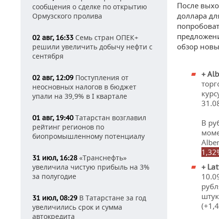
После выход
сообщения о сделке по открытию
доллара дл
Ормузского пролива
попробоват
предложени
Семь стран ОПЕК+
02 авг, 16:33
обзор новы
решили увеличить добычу нефти с
сентября
+
Al
Поступления от
02 авг, 12:09
торг
неосновных налогов в бюджет
курс
упали на 39,9% в I квартале
31.0
Татарстан возглавил
01 авг, 19:40
В ру
рейтинг регионов по
моме
биопромышленному потенциалу
Albe
1,32
«Транснефть»
31 июл, 16:28
увеличила чистую прибыль на 3%
+ La
за полугодие
10.0
рубл
штук
В Татарстане за год
31 июл, 08:29
(+1,4
увеличились срок и сумма
автокредита