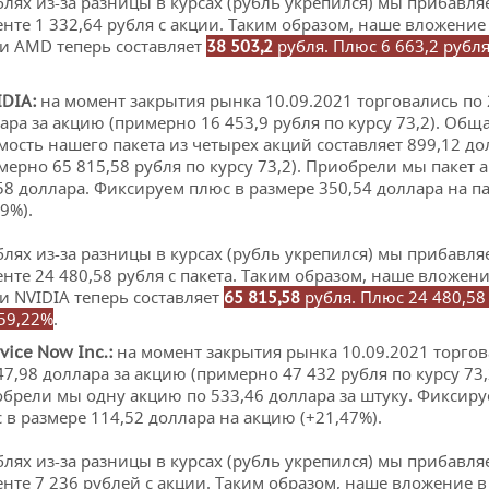
блях из-за разницы в курсах (рубль укрепился) мы прибавля
нте 1 332,64 рубля с акции. Таким образом, наше вложение
и AMD теперь составляет
рубля. Плюс 6 663,2 рубля
38 503,2
на момент закрытия рынка 10.09.2021 торговались по 
IDIA
:
ара за акцию (примерно 16 453,9 рубля по курсу 73,2). Общ
мость нашего пакета из четырех акций составляет 899,12 до
мерно 65 815,58 рубля по курсу 73,2). Приобрели мы пакет 
58 доллара. Фиксируем плюс в размере 350,54 доллара на п
,9%).
блях из-за разницы в курсах (рубль укрепился) мы прибавля
нте 24 480,58 рубля с пакета. Таким образом, наше вложени
и NVIDIA теперь составляет
рубля. Плюс 24 480,58
65 815,58
59,22%
.
на момент закрытия рынка 10.09.2021 торго
vice
Now
Inc
.:
47,98 доллара за акцию (примерно 47 432 рубля по курсу 73,
брели мы одну акцию по 533,46 доллара за штуку. Фиксир
 в размере 114,52 доллара на акцию (+21,47%).
блях из-за разницы в курсах (рубль укрепился) мы прибавля
нте 7 236 рублей с акции. Таким образом, наше вложение в