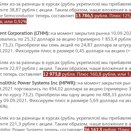
блях из-за разницы в курсах (рубль укрепился) мы прибавля
нте 38,87 рубля с акции. Таким образом, наше вложение в 
ice Semiconductor теперь составляет
рубля. Плюс 125
13 786,5
я, или 0,92%
.
на момент закрытия рынка 10.09.20
ent
Corporation
(
LTHM
):
овались по 25,32 доллара за акцию (примерно 1 853,4 рубля
у 73,2). Приобрели мы семь акций по 24,87 доллара за штук
8.2021. Фиксируем плюс в размере 0,45 доллара на акцию (+1
блях из-за разницы в курсах (рубль укрепился) мы прибавля
нте 22,97 рубля с акции. Таким образом, наше вложение в 
nt теперь составляет
рубля. Плюс 160,8 рубля, или 1
12 973,8
на момент закрытия ры
nolithic Power Systems
Inc
(
MPWR
):
9.2021 торговались по 494,02 доллара за акцию (примерно 3
я по курсу 73,2). Приобрели мы одну акцию по 488,33 долла
у 09.09.2021. Фиксируем плюс в размере 5,69 доллара на а
16%).
блях из-за разницы в курсах (рубль укрепился) мы прибавля
нте 221,3 рубля с акции. Таким образом, наше вложение в 
lithic Power Systems теперь составляет
рубля. Плюс 
36 162,3