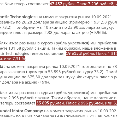
ice Now теперь составляет
рубля. Плюс 7 236 рублей, 
47 432
на момент закрытия рынка 10.09.2021
antir
Technologies
:
овались по 26,28 доллара за акцию (примерно 1 931,58 рубл
у 73,2). Приобрели мы 10 акций по 23,90 доллара за штуку.
ируем плюс в размере 2,38 доллара на акцию (+9,96%).
блях из-за разницы в курсах (рубль укрепился) мы прибавля
нте 131,58 рубля с акции. Таким образом, наше вложение в
ntir Technologies теперь составляет
рубля. Плюс 1 31
19 315,8
я, или 7,31 %
.
на момент закрытия рынка 10.09.2021 торговались по 73
la
:
ара за акцию (примерно 53 895 рублей по курсу 73,2). При
дну акцию по 675,50 доллара за штуку. Фиксируем плюс в р
7 доллара на акцию (+9%).
блях из-за разницы в курсах (рубль укрепился) мы прибавля
нте 2 996 рублей с акции. Таким образом, наше вложение в
a теперь составляет
рублей. Плюс 2 996 рублей, или 5
53 895
на момент закрытия рынка 10.09.202
undai
Motor
Company
:
овались по 43,90 доллара за GDR (примерно 3 213,48 рубля 