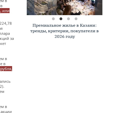
ем в
 в
, или
224,78
Премиальное жилье в Казани:
ая
тренды, критерии, покупатели в
ллара
2026 году
акций за
акет
ем в
е в
 рубля,
вались
2).
уем
ем в
 акции