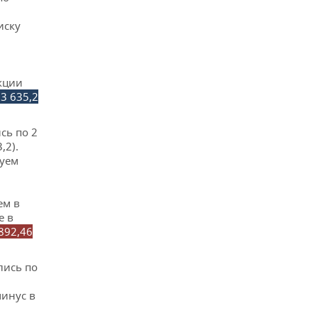
иску
кции
3 635,2
сь по 2
,2).
руем
ем в
е в
892,46
лись по
минус в