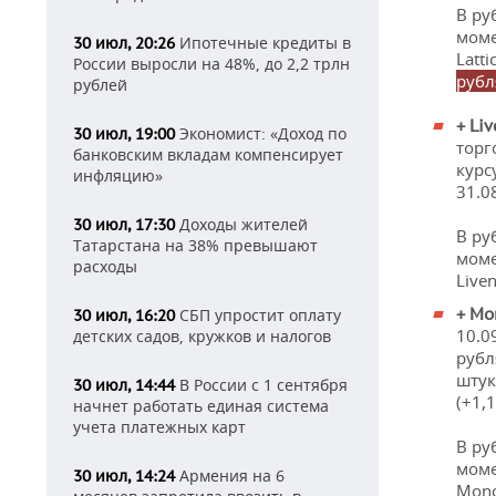
В ру
моме
Ипотечные кредиты в
30 июл, 20:26
Latt
России выросли на 48%, до 2,2 трлн
рубл
рублей
+ L
iv
Экономист: «Доход по
30 июл, 19:00
торг
банковским вкладам компенсирует
курс
инфляцию»
31.0
Доходы жителей
30 июл, 17:30
В ру
Татарстана на 38% превышают
моме
расходы
Live
+ Mo
СБП упростит оплату
30 июл, 16:20
10.0
детских садов, кружков и налогов
рубл
штук
В России с 1 сентября
30 июл, 14:44
(+1,
начнет работать единая система
учета платежных карт
В ру
моме
Армения на 6
30 июл, 14:24
Mono