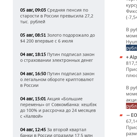
курс
Средняя пенсия по
05 авг, 09:03
Фикс
старости в России превысила 27,2
(-7,5
тыс. рублей
В ру
Золото подорожало до
05 авг, 08:51
моме
$4 200 впервые с 6 июля
Hyun
рубл
Путин подписал закон
04 авг, 18:15
+
Al
о страховании электронных денег
817,
Прио
Путин подписал закон
04 авг, 16:50
плюс
о легальном обороте криптовалют
в России
В ру
моме
Акция «Большие
04 авг, 15:01
акци
перемены» от Совкомбанка: кешбэк
рубл
до 100% и рассрочка до 24 месяцев
— E
с «Халвой»
67,1
Прио
За второй квартал
04 авг, 12:45
разм
банки в России отразили 17,5 млн