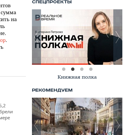
нтов
я сумма
жить на
ль
ие.
зор
.
ть
Книжная полка
5,2
обрели
змере