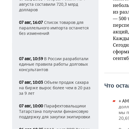
августа составили 720,3 млрд
неболь
долларов
из раз
— 500 
Список товаров для
07 авг, 16:07
перспе
параллельного импорта останется
акций,
без изменений
Кажды
Сегодн
сформи
сентяб
В России разработали
07 авг, 10:59
единые правила работы долговых
консультантов
Объем продаж сахара
07 авг, 10:03
Что оста
на бирже вырос более чем в 20 раз
за 9 лет
+ AM
Парафехтовальщики
07 авг, 10:00
долл
Татарстана получили финансовую
мы п
поддержку для закупки экипировки
20,6