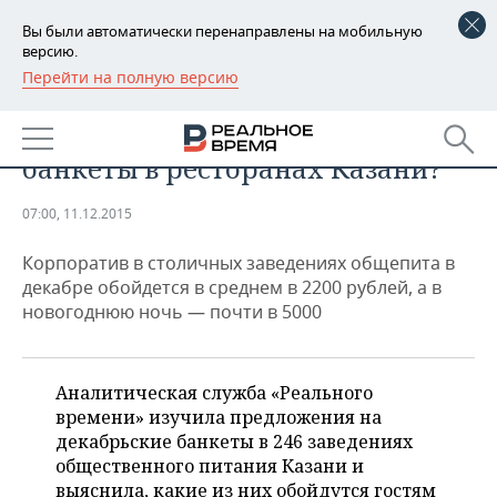
Вы были автоматически перенаправлены на мобильную
версию.
Перейти на полную версию
РЕГИОНЫ
АНАЛИТИКА
Новогоднее меню: почем
БАШКОРТОСТАН
НОВОСТИ
банкеты в ресторанах Казани?
ТАТАРСТАН
АНАЛИТИКА
07:00, 11.12.2015
УДМУРТИЯ
НОВОСТИ АНАЛИТИКИ
ЭКОНОМИКА
Корпоратив в столичных заведениях общепита в
ДЕКЛАРАЦИИ О ДОХОДАХ
НОВОСТИ ЭКОНОМИКИ
ПРОМЫШЛЕННОСТЬ
декабре обойдется в среднем в 2200 рублей, а в
новогоднюю ночь — почти в 5000
КОРОЛИ ГОСЗАКАЗА ПФО
ФИНАНСЫ
НОВОСТИ
НЕДВИЖИМОСТЬ
ПРОМЫШЛЕННОСТИ
ВУЗЫ ТАТАРСТАНА
БАНКИ
НОВОСТИ НЕДВИЖИМОСТИ
АВТО
Аналитическая служба «Реального
АГРОПРОМ
времени» изучила предложения на
КОМУ ПРИНАДЛЕЖАТ
БЮДЖЕТ
НОВОСТИ АВТО
БИЗНЕС
декабрьские банкеты в 246 заведениях
ТОРГОВЫЕ ЦЕНТРЫ
МАШИНОСТРОЕНИЕ
общественного питания Казани и
ТАТАРСТАНА
ИНВЕСТИЦИИ
НОВОСТИ БИЗНЕСА
ТЕХНОЛОГИИ
выяснила, какие из них обойдутся гостям