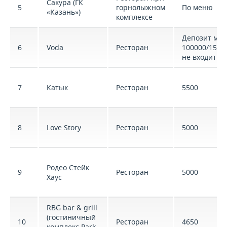
Сакура (ГК
5
горнолыжном
По меню
«Казань»)
комплексе
Депозит ми
6
Voda
Ресторан
100000/1500
не входит п
7
Катык
Ресторан
5500
8
Love Story
Ресторан
5000
Родео Стейк
9
Ресторан
5000
Хаус
RBG bar & grill
(гостиничный
10
Ресторан
4650
комплекс Park