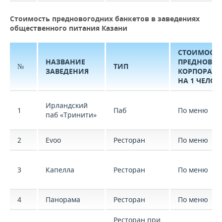
Стоимость предновогодних банкетов в заведениях
общественного питания Казани
СТОИМОСТ
НАЗВАНИЕ
ПРЕДНОВОГ
№
ТИП
ЗАВЕДЕНИЯ
КОРПОРАТИВ
НА 1 ЧЕЛОВ
Ирландский
1
Паб
По меню
паб «Тринити»
2
Evoo
Ресторан
По меню
3
Капелла
Ресторан
По меню
4
Панорама
Ресторан
По меню
Ресторан при