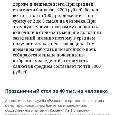
НЕФТЕХИМИЯ
дороже и дешевле всего. При средней
РОЗНИЧНАЯ ТОРГОВЛЯ
НОВОСТИ ТЕХНОЛОГИЙ
стоимости банкета в 2200 рублей, больше
МЕРОПРИЯТИЯ
НЕФТЬ
всего — почти 100 предложений — на
сумму от 2 до 3 тысяч на человека. При
ТРАНСПОРТ
IT
НОВОСТИ МЕРОПРИЯТИЙ
СПОРТ
ОПК
этом культурную программу и алкоголь
включили в стоимость меньше половины
УСЛУГИ
МЕДИА
ВЫЕЗДНАЯ РЕДАКЦИЯ
НОВОСТИ СПОРТА
ОБЩЕСТВО
ЭНЕРГЕТИКА
заведений, именно поэтому в среднем
получается такая невысокая цена. Тем
ТЕЛЕКОММУНИКАЦИИ
БИЗНЕС-БРАНЧИ
ФУТБОЛ
НОВОСТИ ОБЩЕСТВА
ФОТОГАЛЕРЕЯ
временем работать в новогоднюю ночь
собираются меньше половины из
ONLINE-КОНФЕРЕНЦИИ
ХОККЕЙ
ВЛАСТЬ
СЮЖЕТЫ
выбранных заведений, а стоимость
банкета в среднем составляет почти 5000
ОТКРЫТАЯ ЛЕКЦИЯ
БАСКЕТБОЛ
ИНФРАСТРУКТУРА
СПРАВОЧНИК
рублей.
ВОЛЕЙБОЛ
ИСТОРИЯ
СПИСОК ПЕРСОН
ПОЛНАЯ ВЕРСИЯ
Праздничный стол за 40 тыс. на человека
КИБЕРСПОРТ
КУЛЬТУРА
СПИСОК КОМПАНИЙ
Аналитическая служба «Реального времени» выяснила
ФИГУРНОЕ КАТАНИЕ
МЕДИЦИНА
цены предновогодних банкетов в заведениях
общественного питания Казани. Из 1,5 тысячи