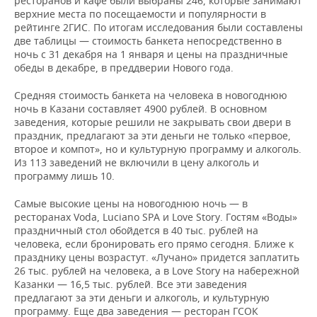
ресторанов и кафе были выбраны 246, которые занимают
ВОДНЫЕ ВИДЫ СПОРТА
ОБРАЗОВАНИЕ
верхние места по посещаемости и популярности в
рейтинге 2ГИС. По итогам исследования были составлены
ХОККЕЙ С МЯЧОМ
ПРОИСШЕСТВИЯ
две таблицы — стоимость банкета непосредственно в
ночь с 31 декабря на 1 января и цены на праздничные
обеды в декабре, в преддверии Нового года.
Средняя стоимость банкета на человека в новогоднюю
ночь в Казани составляет 4900 рублей. В основном
заведения, которые решили не закрывать свои двери в
праздник, предлагают за эти деньги не только «первое,
второе и компот», но и культурную программу и алкоголь.
Из 113 заведений не включили в цену алкоголь и
программу лишь 10.
Самые высокие цены на новогоднюю ночь — в
ресторанах Voda, Luciano SPA и Love Story. Гостям «Воды»
праздничный стол обойдется в 40 тыс. рублей на
человека, если бронировать его прямо сегодня. Ближе к
празднику цены возрастут. «Лучано» придется заплатить
26 тыс. рублей на человека, а в Love Story на набережной
Казанки — 16,5 тыс. рублей. Все эти заведения
предлагают за эти деньги и алкоголь, и культурную
программу. Еще два заведения — ресторан ГСОК